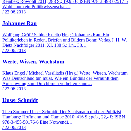
Reinbek: Rowohlt 2011; 288 S.; 19,95 €; ISBN 978-3-498-02517-5
Wohl kaum ein Politikwissenschaf…
/ 22.06.2013
Johannes Rau
Wolfgang Gröf / Sabine Kneib (Hrsg.) Johannes Rau. Ein
Politikerleben in Reden, Briefen und Bildern Bonn: Verlag J. H. W.
Dietz Nachfolger 2011; XI, 188 S.; Ln., 38…
/ 22.06.2013
Werte, Wissen, Wachstum
Klaus Engel / Michael Vassiliadis (Hrsg.) Werte, Wissen, Wachstum.
Was Deutschland tun muss. Wie ein Bündnis der Vernunft dem
Aufschwung zum Durchbruch verhelfen kann…
/ 22.06.2013
Unser Schmidt
Theo Sommer Unser Schmidt. Der Staatsmann und der Publizist
Hamburg: Hoffmann und Campe 2010; 416 S.; geb., 22,- €; ISBN
978-3-455-50176-6 Eine Notwendi…
/ 22.06.2013