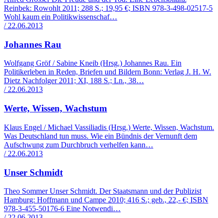
Reinbek: Rowohlt 2011; 288 S.; 19,95 €; ISBN 978-3-498-02517-5
Wohl kaum ein Politikwissenschaf…
/ 22.06.2013
Johannes Rau
Wolfgang Gröf / Sabine Kneib (Hrsg.) Johannes Rau. Ein
Politikerleben in Reden, Briefen und Bildern Bonn: Verlag J. H. W.
Dietz Nachfolger 2011; XI, 188 S.; Ln., 38…
/ 22.06.2013
Werte, Wissen, Wachstum
Klaus Engel / Michael Vassiliadis (Hrsg.) Werte, Wissen, Wachstum.
Was Deutschland tun muss. Wie ein Bündnis der Vernunft dem
Aufschwung zum Durchbruch verhelfen kann…
/ 22.06.2013
Unser Schmidt
Theo Sommer Unser Schmidt. Der Staatsmann und der Publizist
Hamburg: Hoffmann und Campe 2010; 416 S.; geb., 22,- €; ISBN
978-3-455-50176-6 Eine Notwendi…
/ 22.06.2013