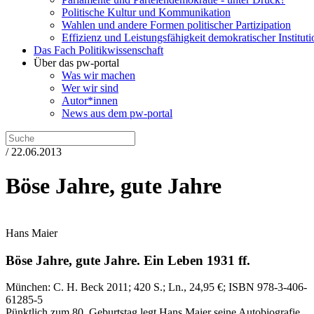
Politische Kultur und Kommunikation
Wahlen und andere Formen politischer Partizipation
Effizienz und Leistungsfähigkeit demokratischer Institut
Das Fach Politikwissenschaft
Über das pw-portal
Was wir machen
Wer wir sind
Autor*innen
News aus dem pw-portal
/ 22.06.2013
Böse Jahre, gute Jahre
Hans Maier
Böse Jahre, gute Jahre.
Ein Leben 1931 ff.
München:
C. H. Beck
2011
; 420 S.
; Ln., 24,95 €
; ISBN 978-3-406-
61285-5
Pünktlich zum 80. Geburtstag legt Hans Maier seine Autobiografie