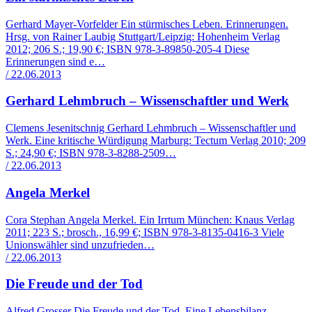
Gerhard Mayer-Vorfelder Ein stürmisches Leben. Erinnerungen.
Hrsg. von Rainer Laubig Stuttgart/Leipzig: Hohenheim Verlag
2012; 206 S.; 19,90 €; ISBN 978-3-89850-205-4 Diese
Erinnerungen sind e…
/ 22.06.2013
Gerhard Lehmbruch – Wissenschaftler und Werk
Clemens Jesenitschnig Gerhard Lehmbruch – Wissenschaftler und
Werk. Eine kritische Würdigung Marburg: Tectum Verlag 2010; 209
S.; 24,90 €; ISBN 978-3-8288-2509…
/ 22.06.2013
Angela Merkel
Cora Stephan Angela Merkel. Ein Irrtum München: Knaus Verlag
2011; 223 S.; brosch., 16,99 €; ISBN 978-3-8135-0416-3 Viele
Unionswähler sind unzufrieden…
/ 22.06.2013
Die Freude und der Tod
Alfred Grosser Die Freude und der Tod. Eine Lebensbilanz