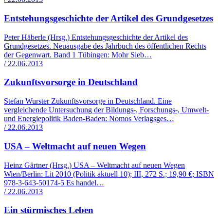
Entstehungsgeschichte der Artikel des Grundgesetzes
Peter Häberle (Hrsg.) Entstehungsgeschichte der Artikel des
Grundgesetzes. Neuausgabe des Jahrbuch des öffentlichen Rechts
der Gegenwart. Band 1 Tübingen: Mohr Sieb…
/ 22.06.2013
Zukunftsvorsorge in Deutschland
Stefan Wurster Zukunftsvorsorge in Deutschland. Eine
vergleichende Untersuchung der Bildungs-, Forschungs-, Umwelt-
und Energiepolitik Baden-Baden: Nomos Verlagsges…
/ 22.06.2013
USA – Weltmacht auf neuen Wegen
Heinz Gärtner (Hrsg.) USA – Weltmacht auf neuen Wegen
Wien/Berlin: Lit 2010 (Politik aktuell 10); III, 272 S.; 19,90 €; ISBN
978-3-643-50174-5 Es handel…
/ 22.06.2013
Ein stürmisches Leben