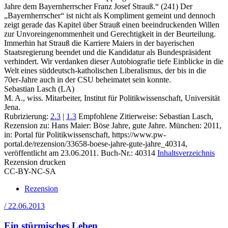
Jahre dem Bayernherrscher Franz Josef Strauß.“ (241) Der
„Bayernherrscher“ ist nicht als Kompliment gemeint und dennoch
zeigt gerade das Kapitel über Strauß einen beeindruckenden Willen
zur Unvoreingenommenheit und Gerechtigkeit in der Beurteilung.
Immerhin hat Strauß die Karriere Maiers in der bayerischen
Staatsregierung beendet und die Kandidatur als Bundespräsident
verhindert. Wir verdanken dieser Autobiografie tiefe Einblicke in die
Welt eines süddeutsch-katholischen Liberalismus, der bis in die
70er-Jahre auch in der CSU beheimatet sein konnte.
Sebastian Lasch (LA)
M. A., wiss. Mitarbeiter, Institut für Politikwissenschaft, Universität
Jena.
Rubrizierung:
2.3
|
1.3
Empfohlene Zitierweise: Sebastian Lasch,
Rezension zu: Hans Maier
: Böse Jahre, gute Jahre. München: 2011,
in: Portal für Politikwissenschaft, https://www.pw-
portal.de/rezension/33658-boese-jahre-gute-jahre_40314,
veröffentlicht am 23.06.2011.
Buch-Nr.: 40314
Inhaltsverzeichnis
Rezension drucken
CC-BY-NC-SA
Rezension
/ 22.06.2013
Ein stürmisches Leben