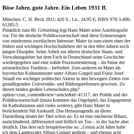
Böse Jahre, gute Jahre.
Ein Leben 1931 ff.
München:
C. H. Beck
2011
; 420 S.
; Ln., 24,95 €
; ISBN 978-3-406-
61285-5
Pünktlich zum 80. Geburtstag legt Hans Maier seine Autobiografie
vor. Für die deutsche Politikwissenschaft sind diese Erinnerungen
von mindestens zweifachem Interesse: Maier ist zum einen einer der
frühen und wichtigen Hochschullehrer der in den 60er-Jahren noch
jungen Disziplin. Seine Arbeit zur älteren deutschen Staats- und
Verwaltungslehre hat dem Fach in Deutschland seine Geschichte
wiedergegeben und eine solide Praxisorientierung – im Sinne der
aristotelischen Tradition – befördert. Zum anderen ist Maier als
bayerischer Kultusminister unter Alfons Goppel und Franz Josef
Strauß ein wichtiger politischer Akteur in den bewegten Zeiten von
grundlegenden Universitäts- und Bildungsreformen gewesen. Zu
diesen beiden großen Lebens/index.php?
option=com_content&view=article&id=41317, der Politik und der
Politikwissenschaft (hinzu kommen das Orgelspiel, das Engagement
im Katholizismus und vieles weitere), gibt Hans Maier in
berückendem Stil Auskunft. Das Herausragende an dieser
Darstellung deutet der Titel schon an: Es ist eine nüchterne Bilanz,
zurückhaltend, differenziert und höflich im Ton – in der Sache aber
deutlich. Das liest sich beispielsweise so: „Genau acht Jahre habe
ich dem Landesvater Alfons Goppel gedient – und ebenso acht