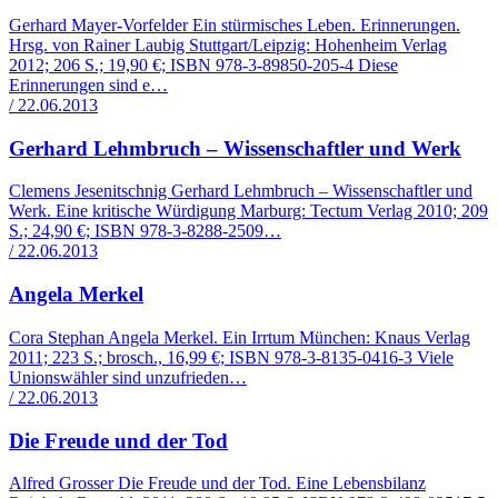
Gerhard Mayer-Vorfelder Ein stürmisches Leben. Erinnerungen.
Hrsg. von Rainer Laubig Stuttgart/Leipzig: Hohenheim Verlag
2012; 206 S.; 19,90 €; ISBN 978-3-89850-205-4 Diese
Erinnerungen sind e…
/ 22.06.2013
Gerhard Lehmbruch – Wissenschaftler und Werk
Clemens Jesenitschnig Gerhard Lehmbruch – Wissenschaftler und
Werk. Eine kritische Würdigung Marburg: Tectum Verlag 2010; 209
S.; 24,90 €; ISBN 978-3-8288-2509…
/ 22.06.2013
Angela Merkel
Cora Stephan Angela Merkel. Ein Irrtum München: Knaus Verlag
2011; 223 S.; brosch., 16,99 €; ISBN 978-3-8135-0416-3 Viele
Unionswähler sind unzufrieden…
/ 22.06.2013
Die Freude und der Tod
Alfred Grosser Die Freude und der Tod. Eine Lebensbilanz