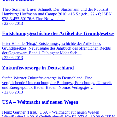
Theo Sommer Unser Schmidt. Der Staatsmann und der Publizist
Hamburg: Hoffmann und Campe 2010; 416 S.; geb., 22,- €; ISBN
978-3-455-50176-6 Eine Notwendi…
/ 22.06.2013
Entstehungsgeschichte der Artikel des Grundgesetzes
Peter Häberle (Hrsg.) Entstehungsgeschichte der Artikel des
Grundgesetzes. Neuausgabe des Jahrbuch des öffentlichen Rechts
der Gegenwart. Band 1 Tübingen: Mohr Sieb…
/ 22.06.2013
Zukunftsvorsorge in Deutschland
Stefan Wurster Zukunftsvorsorge in Deutschland. Eine
vergleichende Untersuchung der Bildungs-, Forschungs-, Umwelt-
und Energiepolitik Baden-Baden: Nomos Verlagsges…
/ 22.06.2013
USA – Weltmacht auf neuen Wegen
Heinz Gärtner (Hrsg.) USA – Weltmacht auf neuen Wegen
Wien/Berlin: Lit 2010 (Politik aktuell 10); III, 272 S.; 19,90 €; ISBN