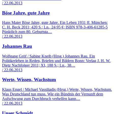
/ 22.06.2013
Böse Jahre, gute Jahre
Hans Maier Böse Jahre, gute Jahre. Ein Leben 1931 ff. München:
C. H. Beck 2011; 420 S.; Ln., 24,95 €; ISBN 978-3-406-61285-5
Pünktlich zum 80. Geburtsta…
/ 22.06.2013
Johannes Rau
Wolfgang Gröf / Sabine Kneib (Hrsg.) Johannes Rau. Ein
Politikerleben in Reden, Briefen und Bildern Bonn: Verlag J. H. W.
Dietz Nachfolger 2011; XI, 188 S.; Ln., 38…
/ 22.06.2013
Werte, Wissen, Wachstum
Klaus Engel / Michael Vassiliadis (Hrsg.) Werte, Wissen, Wachstum.
Was Deutschland tun muss. Wie ein Bündnis der Vernunft dem
Aufschwung zum Durchbruch verhelfen kann…
/ 22.06.2013
Unser Schmidt