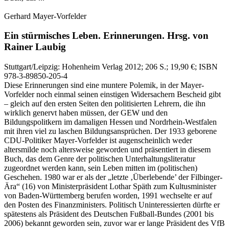
Gerhard Mayer-Vorfelder
Ein stürmisches Leben.
Erinnerungen.
Hrsg. von
Rainer Laubig
Stuttgart/Leipzig:
Hohenheim Verlag
2012
; 206 S.
; 19,90 €
; ISBN
978-3-89850-205-4
Diese Erinnerungen sind eine muntere Polemik, in der Mayer-
Vorfelder noch einmal seinen einstigen Widersachern Bescheid gibt
– gleich auf den ersten Seiten den politisierten Lehrern, die ihn
wirklich genervt haben müssen, der GEW und den
Bildungspolitkern im damaligen Hessen und Nordrhein-Westfalen
mit ihren viel zu laschen Bildungsansprüchen. Der 1933 geborene
CDU-Politiker Mayer-Vorfelder ist augenscheinlich weder
altersmilde noch altersweise geworden und präsentiert in diesem
Buch, das dem Genre der politischen Unterhaltungsliteratur
zugeordnet werden kann, sein Leben mitten im (politischen)
Geschehen. 1980 war er als der „letzte ‚Überlebende’ der Filbinger-
Ära“ (16) von Ministerpräsident Lothar Späth zum Kultusminister
von Baden-Württemberg berufen worden, 1991 wechselte er auf
den Posten des Finanzministers. Politisch Uninteressierten dürfte er
spätestens als Präsident des Deutschen Fußball-Bundes (2001 bis
2006) bekannt geworden sein, zuvor war er lange Präsident des VfB