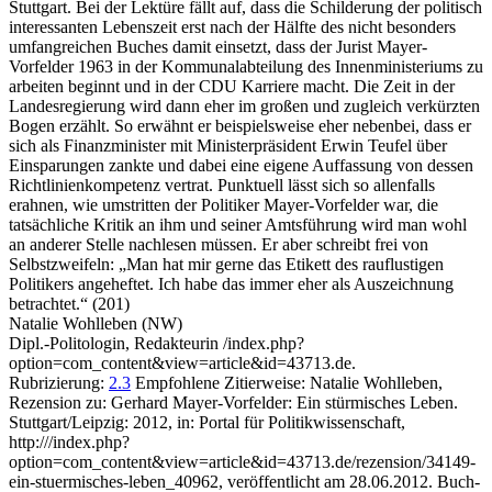
Stuttgart. Bei der Lektüre fällt auf, dass die Schilderung der politisch
interessanten Lebenszeit erst nach der Hälfte des nicht besonders
umfangreichen Buches damit einsetzt, dass der Jurist Mayer-
Vorfelder 1963 in der Kommunalabteilung des Innenministeriums zu
arbeiten beginnt und in der CDU Karriere macht. Die Zeit in der
Landesregierung wird dann eher im großen und zugleich verkürzten
Bogen erzählt. So erwähnt er beispielsweise eher nebenbei, dass er
sich als Finanzminister mit Ministerpräsident Erwin Teufel über
Einsparungen zankte und dabei eine eigene Auffassung von dessen
Richtlinienkompetenz vertrat. Punktuell lässt sich so allenfalls
erahnen, wie umstritten der Politiker Mayer-Vorfelder war, die
tatsächliche Kritik an ihm und seiner Amtsführung wird man wohl
an anderer Stelle nachlesen müssen. Er aber schreibt frei von
Selbstzweifeln: „Man hat mir gerne das Etikett des rauflustigen
Politikers angeheftet. Ich habe das immer eher als Auszeichnung
betrachtet.“ (201)
Natalie Wohlleben (NW)
Dipl.-Politologin, Redakteurin /index.php?
option=com_content&view=article&id=43713.de.
Rubrizierung:
2.3
Empfohlene Zitierweise: Natalie Wohlleben,
Rezension zu: Gerhard Mayer-Vorfelder
: Ein stürmisches Leben.
Stuttgart/Leipzig: 2012, in: Portal für Politikwissenschaft,
http:///index.php?
option=com_content&view=article&id=43713.de/rezension/34149-
ein-stuermisches-leben_40962, veröffentlicht am 28.06.2012.
Buch-