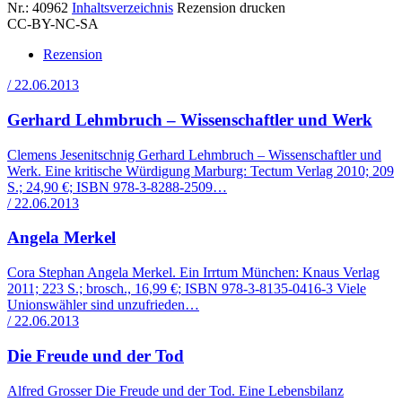
Nr.: 40962
Inhaltsverzeichnis
Rezension drucken
CC-BY-NC-SA
Rezension
/ 22.06.2013
Gerhard Lehmbruch – Wissenschaftler und Werk
Clemens Jesenitschnig Gerhard Lehmbruch – Wissenschaftler und
Werk. Eine kritische Würdigung Marburg: Tectum Verlag 2010; 209
S.; 24,90 €; ISBN 978-3-8288-2509…
/ 22.06.2013
Angela Merkel
Cora Stephan Angela Merkel. Ein Irrtum München: Knaus Verlag
2011; 223 S.; brosch., 16,99 €; ISBN 978-3-8135-0416-3 Viele
Unionswähler sind unzufrieden…
/ 22.06.2013
Die Freude und der Tod
Alfred Grosser Die Freude und der Tod. Eine Lebensbilanz