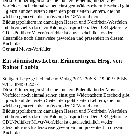
Diese Erinnerungen sind eine muntere Polemik, in der Mayer-
Vorfelder noch einmal seinen einstigen Widersachern Bescheid gibt
– gleich auf den ersten Seiten den politisierten Lehrern, die ihn
wirklich genervt haben müssen, der GEW und den
Bildungspolitkern im damaligen Hessen und Nordrhein-Westfalen
mit ihren viel zu laschen Bildungsansprüchen. Der 1933 geborene
CDU-Politiker Mayer-Vorfelder ist augenscheinlich weder
altersmilde noch altersweise geworden und präsentiert in diesem
Buch, das ...
Gerhard Mayer-Vorfelder
Ein stürmisches Leben.
Erinnerungen.
Hrsg. von
Rainer Laubig
Stuttgart/Leipzig:
Hohenheim Verlag
2012
; 206 S.
; 19,90 €
; ISBN
978-3-89850-205-4
Diese Erinnerungen sind eine muntere Polemik, in der Mayer-
Vorfelder noch einmal seinen einstigen Widersachern Bescheid gibt
– gleich auf den ersten Seiten den politisierten Lehrern, die ihn
wirklich genervt haben müssen, der GEW und den
Bildungspolitkern im damaligen Hessen und Nordrhein-Westfalen
mit ihren viel zu laschen Bildungsansprüchen. Der 1933 geborene
CDU-Politiker Mayer-Vorfelder ist augenscheinlich weder
altersmilde noch altersweise geworden und präsentiert in diesem
Buch, das ...