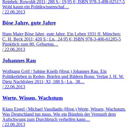
Reinbek: Rowohlt 2011; 288 S.; 19,95 €; ISBN 978-3-498-02517-5
Wohl kaum ein Politikwissenschaf…
/ 22.06.2013
Böse Jahre, gute Jahre
Hans Maier Böse Jahre, gute Jahre. Ein Leben 1931 ff. München:
C. H. Beck 2011; 420 S.; Ln., 24,95 €; ISBN 978-3-406-61285-5
Pünktlich zum 80. Geburtsta…
/ 22.06.2013
Johannes Rau
Wolfgang Gröf / Sabine Kneib (Hrsg.) Johannes Rau. Ein
Politikerleben in Reden, Briefen und Bildern Bonn: Verlag J. H. W.
Dietz Nachfolger 2011; XI, 188 S.; Ln., 38…
/ 22.06.2013
Werte, Wissen, Wachstum
Klaus Engel / Michael Vassiliadis (Hrsg.) Werte, Wissen, Wachstum.
Was Deutschland tun muss. Wie ein Bündnis der Vernunft dem
Aufschwung zum Durchbruch verhelfen kann…
/ 22.06.2013