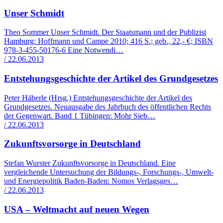
Unser Schmidt
Theo Sommer Unser Schmidt. Der Staatsmann und der Publizist
Hamburg: Hoffmann und Campe 2010; 416 S.; geb., 22,- €; ISBN
978-3-455-50176-6 Eine Notwendi…
/ 22.06.2013
Entstehungsgeschichte der Artikel des Grundgesetzes
Peter Häberle (Hrsg.) Entstehungsgeschichte der Artikel des
Grundgesetzes. Neuausgabe des Jahrbuch des öffentlichen Rechts
der Gegenwart. Band 1 Tübingen: Mohr Sieb…
/ 22.06.2013
Zukunftsvorsorge in Deutschland
Stefan Wurster Zukunftsvorsorge in Deutschland. Eine
vergleichende Untersuchung der Bildungs-, Forschungs-, Umwelt-
und Energiepolitik Baden-Baden: Nomos Verlagsges…
/ 22.06.2013
USA – Weltmacht auf neuen Wegen