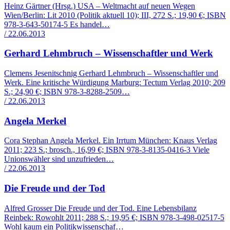
Heinz Gärtner (Hrsg.) USA – Weltmacht auf neuen Wegen
Wien/Berlin: Lit 2010 (Politik aktuell 10); III, 272 S.; 19,90 €; ISBN
978-3-643-50174-5 Es handel…
/ 22.06.2013
Gerhard Lehmbruch – Wissenschaftler und Werk
Clemens Jesenitschnig Gerhard Lehmbruch – Wissenschaftler und
Werk. Eine kritische Würdigung Marburg: Tectum Verlag 2010; 209
S.; 24,90 €; ISBN 978-3-8288-2509…
/ 22.06.2013
Angela Merkel
Cora Stephan Angela Merkel. Ein Irrtum München: Knaus Verlag
2011; 223 S.; brosch., 16,99 €; ISBN 978-3-8135-0416-3 Viele
Unionswähler sind unzufrieden…
/ 22.06.2013
Die Freude und der Tod
Alfred Grosser Die Freude und der Tod. Eine Lebensbilanz
Reinbek: Rowohlt 2011; 288 S.; 19,95 €; ISBN 978-3-498-02517-5
Wohl kaum ein Politikwissenschaf…