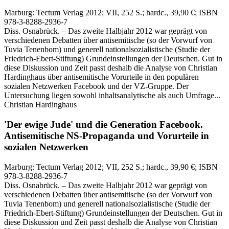
Marburg:
Tectum Verlag
2012
; VII, 252 S.
; hardc., 39,90 €
; ISBN
978-3-8288-2936-7
Diss. Osnabrück. – Das zweite Halbjahr 2012 war geprägt von
verschiedenen Debatten über antisemitische (so der Vorwurf von
Tuvia Tenenbom) und generell nationalsozialistische (Studie der
Friedrich-Ebert-Stiftung) Grundeinstellungen der Deutschen. Gut in
diese Diskussion und Zeit passt deshalb die Analyse von Christian
Hardinghaus über antisemitische Vorurteile in den populären
sozialen Netzwerken Facebook und der VZ-Gruppe. Der
Untersuchung liegen sowohl inhaltsanalytische als auch Umfrage...
Christian Hardinghaus
'Der ewige Jude' und die Generation Facebook.
Antisemitische NS-Propaganda und Vorurteile in
sozialen Netzwerken
Marburg:
Tectum Verlag
2012
; VII, 252 S.
; hardc., 39,90 €
; ISBN
978-3-8288-2936-7
Diss. Osnabrück. – Das zweite Halbjahr 2012 war geprägt von
verschiedenen Debatten über antisemitische (so der Vorwurf von
Tuvia Tenenbom) und generell nationalsozialistische (Studie der
Friedrich-Ebert-Stiftung) Grundeinstellungen der Deutschen. Gut in
diese Diskussion und Zeit passt deshalb die Analyse von Christian