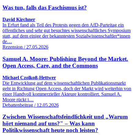
Was tun, falls das Faschismus ist?
David Kirchner
In Erfurt fand als Teil des Protests gegen den AfD-Parteitag ein
öffentliches und sehr gut besuchtes wissenschaftliches Symposium
statt, auf dem einige der bekanntesten Sozialwissenschaftler*innen
de…
Rezension / 27.05.2026
Samuel A. Moore: Publishing Beyond the Market.
Open Access, Care, and the Commons
Michael Czolkoß-Hettwer
Die Entwicklung auf dem wissenschaftlichen Publikationsmarkt
geht in Richtung Open Access, doch der Markt wird weiterhin von
einer Handvoll kommerzieller Akteure kontrolliert. Samuel A.
Moore rückt i…
Debattenbeitrag / 12.05.2026
Zwischen Wissenschaftsfeindlichkeit und „Warum
hört niemand auf uns?" – Was kann
Politikwissenschaft heute noch leisten?