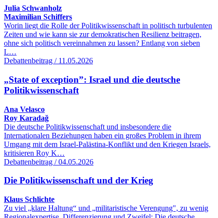
Julia Schwanholz
Maximilian Schiffers
Worin liegt die Rolle der Politikwissenschaft in politisch turbulenten
Zeiten und wie kann sie zur demokratischen Resilienz beitragen,
ohne sich politisch vereinnahmen zu lassen? Entlang von sieben
L…
Debattenbeitrag / 11.05.2026
„State of exception”: Israel und die deutsche
Politikwissenschaft
Ana Velasco
Roy Karadağ
Die deutsche Politikwissenschaft und insbesondere die
Internationalen Beziehungen haben ein großes Problem in ihrem
Umgang mit dem Israel-Palästina-Konflikt und den Kriegen Israels,
kritisieren Roy K…
Debattenbeitrag / 04.05.2026
Die Politikwissenschaft und der Krieg
Klaus Schlichte
Zu viel „klare Haltung“ und „militaristische Verengung", zu wenig
Regionalexpertise, Differenzierung und Zweifel: Die deutsche