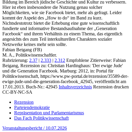
Bildung im Bereich jüdische Geschichte und Kultur zu verbessern.
Hier ist eben insbesondere die Nutzung genau solcher
Möglichkeiten, wie sie Facebook bietet, mehr als gefragt. Leider
kommt der Aspekt des „How to do“ im Band zu kurz.
Nichtsdestotrotz bietet die Erhebung eine gute wissenschaftlich
fundierte und informative Bestandsaufnahme der „Generation
Facebook“ und ihrem Verhältnis zu einem Thema, das eigentlich
angesichts des zum Teil interkulturellen Charakters sozialer
Netzwerke keines mehr sein sollte.
Fabian Beigang (FB)
M. A., Politikwissenschaftler.
Rubrizierung:
2.37
|
2.333
|
2.312
Empfohlene Zitierweise: Fabian
Beigang, Rezension zu: Christian Hardinghaus
: 'Der ewige Jude'
und die Generation Facebook. Marburg: 2012, in: Portal für
Politikwissenschaft, https://www.pw-portal.de/rezension/35589-der-
ewige-jude-und-die-generation-facebook_42945, veröffentlicht am
17.01.2013.
Buch-Nr.: 42945
Inhaltsverzeichnis
Rezension drucken
CC-BY-NC-SA
Rezension
Parteiendemokratie
Repräsentation und Parlamentarismus
Das Fach Politikwissenschaft
Veranstaltungsbericht / 10.07.2026