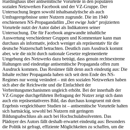
Hardinghaus über antisemitische Vorurteile in den populären
sozialen Netzwerken Facebook und der VZ-Gruppe. Der
Untersuchung liegen sowohl inhaltsanalytische als auch
Umfrageergebnisse unter Nutzern zugrunde. Die im 1940
erschienenen NS-Propagandafilm „Der ewige Jude“ projizierten
Vorurteile nutzt der Autor dabei als Indikatoren seiner
Untersuchung. Die für Facebook angewandte inhaltliche
Auswertung verschiedener Gruppen und Kommentare kann man
durchaus als informativ, jedoch weniger als repräsentativ für die
deutsche Nutzerschaft betrachten. Deutlich zum Ausdruck kommt
aber, wie die nicht durch nationale Gesetze reglementierte
Umgebung des Netzwerks dazu beträgt, dass genuin rechtsextreme
Haltungen und eindeutige antisemitische Propaganda offen zum
Ausdruck kommen. Das Resümee fällt denn auch eindeutig aus: Die
Inhalte rechter Propaganda haben sich seit dem Ende des NS-
Regimes nur wenig verändert – mit den sozialen Netzwerken haben
sich aber die Reichweite und die Einfachheit der
Verbreitungsmechanismen ungleich erhöht. Bei der innerhalb der
VZ-Gruppe durchgeführten Befragung der Nutzer zeigt sich dann
auch ein repräsentativeres Bild, das durchaus kongruent mit dem
Ergebnis vergleichbarer Studien ist – antisemitische Vorurteile halten
sich hartnäckig, sowohl bei Nutzern mit geringem
Bildungsabschluss als auch bei Hochschulabsolventen. Das
Plädoyer des Autors fällt deshalb erwartet eindeutig aus: Besonders
die Politik ist gefragt, effiziente Möglichkeiten zu schaffen, um die