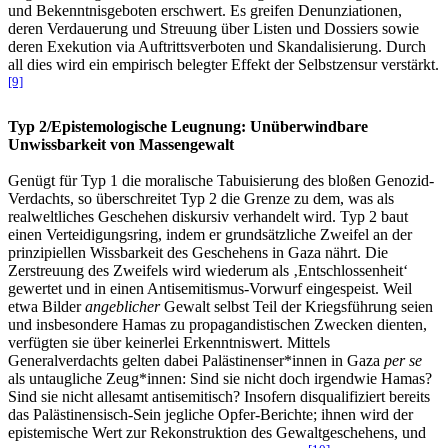
und Bekenntnisgeboten erschwert. Es greifen Denunziationen,
deren Verdauerung und Streuung über Listen und Dossiers sowie
deren Exekution via Auftrittsverboten und Skandalisierung. Durch
all dies wird ein empirisch belegter Effekt der Selbstzensur verstärkt.
[9]
Typ 2/Epistemologische Leugnung: Unüberwindbare
Unwissbarkeit von Massengewalt
Genügt für Typ 1 die moralische Tabuisierung des bloßen Genozid-
Verdachts, so überschreitet Typ 2 die Grenze zu dem, was als
realweltliches Geschehen diskursiv verhandelt wird. Typ 2 baut
einen Verteidigungsring, indem er grundsätzliche Zweifel an der
prinzipiellen Wissbarkeit des Geschehens in Gaza nährt. Die
Zerstreuung des Zweifels wird wiederum als ‚Entschlossenheit‘
gewertet und in einen Antisemitismus-Vorwurf eingespeist. Weil
etwa Bilder
angeblicher
Gewalt selbst Teil der Kriegsführung seien
und insbesondere Hamas zu propagandistischen Zwecken dienten,
verfügten sie über keinerlei Erkenntniswert. Mittels
Generalverdachts gelten dabei Palästinenser*innen in Gaza
per se
als untaugliche Zeug*innen: Sind sie nicht doch irgendwie Hamas?
Sind sie nicht allesamt antisemitisch? Insofern disqualifiziert bereits
das Palästinensisch-Sein jegliche Opfer-Berichte; ihnen wird der
epistemische Wert zur Rekonstruktion des Gewaltgeschehens, und