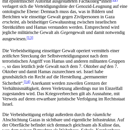
mit epistemischer Autorität ausgestatteten Fachkolleg*innen
verlagert sich die Verteidigungslinie der Genozid-Leugnung auf eine
ontologische Ebene: Demnach muss das, was in Bildern und
Berichten wie einseitige Gewalt gegen Zivilpersonen in Gaza
erscheint
, als beidseitiger Gewaltaustrag zwischen israelischen
Streitkräften und Hamas verstanden werden. Entsprechend wird
jegliche militärische Gewalt als
Gegen
gewalt und damit notwendig
[13]
ausgewiesen.
Die Verbeidseitigung einseitiger Gewalt operiert vermittels einer
zeitlichen
Streckung der Selbstverteidigungsnot nach dem
terroristischen Angriff von Hamas und anderen militanten Gruppen
–, so dass letztlich jede Gewalt
nach
dem 7. Oktober
auf
den 7.
Oktober und damit Hamas zuzurechnen sei. Israel habe
grundsätzlich ein Recht auf die Herstellung „permanenter
[14]
Sicherheit“.
Anerkannt werden zuweilen Grenzen der
Verhältnismäßigkeit, deren Verletzung allerdings nur im Einzelfall
zugestanden wird. Das Kriegsverbrechen gilt als Ausnahme, mit
Verweis auf deren erwartbare juristische Verfolgung im Rechtsstaat
Israel.
Die Verbeidseitigung erfolgt außerdem durch die
räumliche
Abschichtung Gazas in sichtbare und eigentliche Infrastruktur. Auf
der Oberfläche befindet sich demnach gleichsam als Kulisse das,