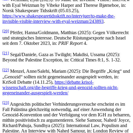
with Eyal Weizman by Vibeke Harper and Therese Bjørneboe, in:
Norsk Shakespeare Tidsskrift (05.03.25),
https://www.shakespearetidsskrift.no/intervjuer/to-make-the-
invisible-visible-interview-with-eyal-weizman/243893
.
[20]
Pfeifer, Hanna/Goldmann, Matthias (2025): Gegen Völkerrecht
und strategisches Interesse. Deutsche Rüstungsexporte nach Israel
seit dem 7. Oktober 2023, in:
PRIF Report
4.
[21]
Segal/Daniele, Gaza as Twilight; Makdisi, Ussama (2025):
Beyond the Palestine Exception, in: Critical Times 8:1, S. 1-32.
[22]
Menzel, Anne/Salehi, Mariam (2025): Die Begriffe „Krieg“ und
„Genozid“ sollten nicht gegeneinander ausgespielt werden, in:
KriSoll Debatte (14.11.25),
https://debatte.krisol-
wissenschaft.org/die-begriffe-krieg-und-genozid-sollten-nicht-
gegeneinander-ausgespielt-werden/
[23]
Angesichts politischer Verhinderungsversuche erscheint es im
Fall Palästina gleichzeitig notwendig, auf einer Anwendung der
Genozid-Konvention und der Verfolgung vor dem IGH zu beharren,
mithin positivistisch zu argumentieren. Siehe Samour, Nahed/ Joyce,
Richard/Pahuja, Sundhya (2025): International Law, Populism and
Palestine. An Interview with Nahed Samour, in: London Review of