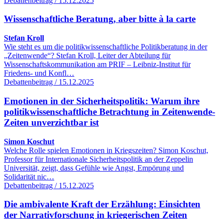
Debattenbeitrag / 15.12.2025
Wissenschaftliche Beratung, aber bitte à la carte
Stefan Kroll
Wie steht es um die politikwissenschaftliche Politikberatung in der
„Zeitenwende“? Stefan Kroll, Leiter der Abteilung für
Wissenschaftskommunikation am PRIF – Leibniz-Institut für
Friedens- und Konfl…
Debattenbeitrag / 15.12.2025
Emotionen in der Sicherheitspolitik: Warum ihre
politikwissenschaftliche Betrachtung in Zeitenwende-
Zeiten unverzichtbar ist
Simon Koschut
Welche Rolle spielen Emotionen in Kriegszeiten? Simon Koschut,
Professor für Internationale Sicherheitspolitik an der Zeppelin
Universität, zeigt, dass Gefühle wie Angst, Empörung und
Solidarität nic…
Debattenbeitrag / 15.12.2025
Die ambivalente Kraft der Erzählung: Einsichten
der Narrativforschung in kriegerischen Zeiten