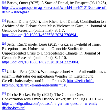
[4]
Bartov, Omer (2025): A State of Denial, in: Prospect (08.10.25),
https://www.prospectmagazine.co.uk/world/israel/71213/a-state-of-
denial-israel-gaza
.
[5]
Fassin, Didier (2024): The Rhetoric of Denial. Contribution to an
Archive of the Debate about Mass Violence in Gaza, in: Journal of
Genocide Research (online first), S. 1-7.
https://doi.org/10.1080/14623528.2024.2308941
.
[6]
Segal, Raz/Daniele, Luigi (2025): Gaza as Twilight of Israel
Exceptionalism. Holocaust and Genocide Studies from
Unprecedented Crisis to Unprecedented Change, in: Journal of
Genocide Research (online first), S. 1-10.
https://doi.org/10.1080/14623528.2024.2325804
.
[7]
Ullrich, Peter (2024): Wird ausgerechnet Anti-Antisemitismus zu
einem Katalysator der autoritären Wende?, in: Luxemburg.
Gesellschaftsanalyse und Linke Praxis 2,
https://zeitschrift-
luxemburg.de/artikel/anti-antisemitismus/
.
[8]
Dische-Becker, Emily (2024): The German Question.
Conversation with Emily Dische-Becker, in: The Dig (31.01.24),
https://thedigradio.com/podcast/the-german-question-w-emily-
dische-becker/
.