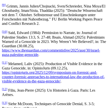
[9]
Grimm, Jannis Julien/Chojnacki, Sven/Schreieder, Nina Moya/El
Ghoubashy, Iman/Sixta, Thaddäa (2025): "Deutsche Wissenschaft
seit dem 7. Oktober. Selbstzensur und Einschränkungen unter
Forschenden mit Nahostbezug." FU Berlin Working Papers Peace
and Conflict Research 2.
[10]
Said, Edward (1984): Permission to Narrate, in: Journal of
Palestine Studies 13:3, S. 27-48; Ibsais, Ahmad (2025): Palestinians
Warned of a Genocide in 2023. Why Weren’t We Believed?, in: The
Guardian (30.08.25),
https://www.theguardian.com/commentisfree/2025/aug/30/israel-
gaza-palestine-genocide
.
[11]
Melamed, Laliv (2025): Production of Visible Evidence in the
Gaza Genocide, in: OpinioJuris (09.12.25),
https://opiniojuris.org/2025/12/09/symposium-on-forensic-and-
counter-forensic-approaches-to-international-law-the-production-of-
visible-evidence-in-the-gaza-genocide/
.
[12]
Filiu, Jean-Pierre (2025): Un Historien à Gaza. Paris: Les
Arènes.
[13]
Siehe McDoom, Techniques of Genocide Denial, S. 3-5;