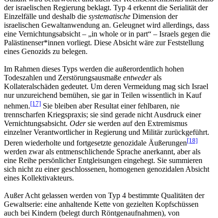
der israelischen Regierung beklagt. Typ 4 erkennt die Serialität der
Einzelfälle und deshalb die
systematische
Dimension der
israelischen Gewaltanwendung an. Geleugnet wird allerdings, dass
eine Vernichtungsabsicht – „in whole or in part“ – Israels gegen die
Palästinenser*innen vorliegt. Diese Absicht wäre zur Feststellung
eines Genozids zu belegen.
Im Rahmen dieses Typs werden die außerordentlich hohen
Todeszahlen und Zerstörungsausmaße
entweder
als
Kollateralschäden gedeutet. Um deren Vermeidung mag sich Israel
nur unzureichend bemühen, sie gar in Teilen wissentlich in Kauf
[17]
nehmen.
Sie bleiben aber Resultat einer fehlbaren, nie
trennscharfen Kriegspraxis; sie sind gerade nicht Ausdruck einer
Vernichtungsabsicht.
Oder
sie werden auf den Extremismus
einzelner Verantwortlicher in Regierung und Militär zurückgeführt.
[18]
Deren wiederholte und fortgesetzte genozidale Äußerungen
werden zwar als entmenschlichende Sprache anerkannt, aber als
eine Reihe persönlicher Entgleisungen eingehegt. Sie summieren
sich nicht zu einer geschlossenen, homogenen genozidalen Absicht
eines Kollektivakteurs.
Außer Acht gelassen werden von Typ 4 bestimmte Qualitäten der
Gewaltserie: eine anhaltende Kette von gezielten Kopfschüssen
auch bei Kindern (belegt durch Röntgenaufnahmen), von