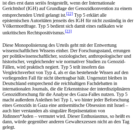
ist dies erst dann seriös festgestellt, wenn der Internationale
Gerichtshof (IGH) auf Grundlage der Genozidkonvention zu einem
[22]
entsprechenden Urteil gelangt ist.
Typ 5 erklärt alle
epistemischen Autoritäten jenseits des IGH für nicht zuständig in der
Völkermordfrage. Typ 5 bedient sich damit eines radikalen wie
[23]
unkritischen Rechtspositivismus.
Diese Monopolisierung des Urteils geht mit der Entwertung
wissenschaftlichen Wissens einher. Der Forschungsstand, errungen
per politikwissenschaftlicher, soziologischer, anthropologischer und
historischer, vergleichender wie normativer Studien zu Genozid-
Fällen, wird praktisch negiert. Typ 5 teilt insofern das
Vergleichsverbot von Typ 4, als er das bestehende Wissen auf den
vorliegenden Fall für nicht übertragbar hält. Ungenutzt bleiben in
Deutschland entsprechend die reichhaltigen Fachdebatten in
internationalen Journals, die die Erkenntnisse der interdisziplinären
Genozidforschung für die Analyse des Gaza-Falles nutzen. Typ 5
macht außerdem Anleihen bei Typ 1, wo hinter jeder Beforschung
eines Genozids in Gaza eine antisemitische Obsession mit Israel –
auch hier verstanden als singuläre Repräsentation von
Jüdinnen*Juden – vermutet wird. Dieser Enthusiasmus, so heißt es
dann, würde gegenüber anderen Gewaltexzessen nicht an den Tag
gelegt.