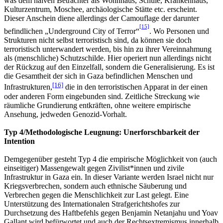
was dem naiven Betrachter als Wohnhaus, Schule, Krankenhaus,
Kulturzentrum, Moschee, archäologische Stätte etc. erscheint.
Dieser Anschein diene allerdings der Camouflage der darunter
[15]
befindlichen „Underground City of Terror“
. Wo Personen und
Strukturen nicht selbst terroristisch sind, da können sie doch
terroristisch unterwandert werden, bis hin zu ihrer Vereinnahmung
als (menschliche) Schutzschilde. Hier operiert nun allerdings nicht
der Rückzug auf den Einzelfall, sondern die Generalisierung. Es ist
die Gesamtheit der sich in Gaza befindlichen Menschen und
[16]
Infrastrukturen,
die in den terroristischen Apparat in der einen
oder anderen Form eingebunden sind. Zeitliche Streckung wie
räumliche Grundierung entkräften, ohne weitere empirische
Ansehung, jedweden Genozid-Vorhalt.
Typ 4/Methodologische Leugnung: Unerforschbarkeit der
Intention
Demgegenüber gesteht Typ 4 die empirische Möglichkeit von (auch
einseitiger) Massengewalt gegen Zivilist*innen und zivile
Infrastruktur in Gaza ein. In dieser Variante werden Israel nicht nur
Kriegsverbrechen, sondern auch ethnische Säuberung und
Verbrechen gegen die Menschlichkeit zur Last gelegt. Eine
Unterstützung des Internationalen Strafgerichtshofes zur
Durchsetzung des Haftbefehls gegen Benjamin Netanjahu und Yoav
Gallant wird befürwortet und auch der Rechtsextremismus innerhalb