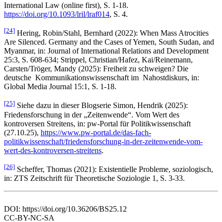
International Law (online first), S. 1-18.
https://doi.org/10.1093/lril/lraf014
, S. 4.
[24]
Hering, Robin/Stahl, Bernhard (2022): When Mass Atrocities
Are Silenced. Germany and the Cases of Yemen, South Sudan, and
Myanmar, in: Journal of International Relations and Development
25:3, S. 608-634; Strippel, Christian/Hafez, Kai/Reinemann,
Carsten/Tröger, Mandy (2025): Freiheit zu schweigen? Die
deutsche Kommunikationswissenschaft im Nahostdiskurs, in:
Global Media Journal 15:1, S. 1-18.
[25]
Siehe dazu in dieser Blogserie Simon, Hendrik (2025):
Friedensforschung in der „Zeitenwende“. Vom Wert des
kontroversen Streitens, in: pw-Portal für Politikwissenschaft
(27.10.25),
https://www.pw-portal.de/das-fach-
politikwissenschaft/friedensforschung-in-der-zeitenwende-vom-
wert-des-kontroversen-streitens
.
[26]
Scheffer, Thomas (2021): Existentielle Probleme, soziologisch,
in: ZTS Zeitschrift für Theoretische Soziologie 1, S. 3-33.
DOI: https://doi.org/10.36206/BS25.12
CC-BY-NC-SA