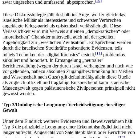
[10]
zwar ungesehen und umfassend, abgesprochen.
Diese Diskursstrategie fällt deshalb ins Auge, weil zugleich das
israelische Militär als interessierte und schwerster Verbrechen
angeklagte Kriegspartei als epistemisch verlässlich gilt. Diese
Verlässlichkeit wird mit Verweis auf einen „demokratischen“ oder
„moralischen“ Charakter unterstellt, auch mit der geteilten
Zugehörigkeit zur „westlichen Zivilisation“. Entsprechend werden
durch die israelischen Streitkräfte präsentierte Evidenzen, teils
[11]
mittels Techniken der „digital forensics“ erstellt,
problemlos
zirkuliert und honoriert. In Ermangelung „neutraler“
Berichterstattung (wegen der durch Israel verhängten und nach wie
vor geltenden, nahezu absoluten Zugangsbeschränkung für Medien
und Wissenschaft nach Gaza) gilt defaultmäßig allein diese Quelle
als zugleich offiziell und tragfähig. Entsprechend kann israelische
Massengewalt gegen palästinensische Zivilpersonen prinzipiell nicht
gewusst werden.
Typ 3/Ontologische Leugnung: Verbeidseitigung einseitiger
Gewalt
Unter dem Eindruck weiterer Evidenzen und Beweisverfahren hält
Typ 3 die prinzipielle Leugnung einer Erkenntnismöglichkeit nicht
länger aufrecht. Angesichts von Satellitenbildern oder Berichten von
[12]