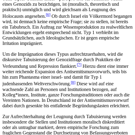
eines Genozids zu bezichtigen, ist (moralisch, theoretisch und
praktisch) unmöglich und wird gleichsam als Leugnung des
[6]
Holocausts angesehen.
Ob durch Israel ein Völkermord begangen
wird, ist demnach keine empirische Frage; sie zu stellen, ist bereits
ein Tabubruch. Ein Auftrag zur Wissensproduktion zu realweltlichen
Entwicklungen ergeht entsprechend nicht. Typ 1 verbleibt im
Grundsätzlichen, auch Ideologischen. Er ist gegen empirische
Irritation imprägniert.
Um die Imprägnation dieses Typus aufrechtzuerhalten, wird die
diskursive Tabuisierung der Genozidfrage durch Praktiken der
[7]
Verleumdung und Repression flankiert.
Hierzu dient eine immer
weiter reichende Expansion des Antisemitismusvorwurfs, teils bis
hin zum Phantasma einer israel- und damit für Typ 1
[8]
judenhassenden Weltverschwörung.
Diese wird auf eine
wachsende Zahl an Personen und Institutionen bezogen, auf
Kolleg*innen, Institute, ganze Forschungstraditionen oder auch die
Vereinten Nationen. In Deutschland ist der Antisemitismusvorwurf
dabei durch gesenkte bis entfallende Begründungslasten erleichtert.
Zur Aufrechterhaltung der Leugnung durch Tabuisierung werden
insbesondere die Stellen und Institutionen moralisch diskreditiert
oder als untragbar markiert, deren empirische Forschung zum
fraglichen Gegenstand die Durchsetzung von Befassungsverboten