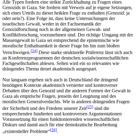
Alle Typen fordern eine strikte Zurückhaltung zu Fragen eines
Genozids in Gaza. Sie fordern mit Verweis auf je eigene Setzungen,
sich eines Urteils zu dieser heiklen Frage zu enthalten (Genozid: ja
oder nein?). Eine Folge ist, dass keine Untersuchungen der
israelischen Gewalt, weder in der Fachsemantik der
Genozidforschung noch in der allgemeinen Gewalt- und
Konfliktforschung, vorzunehmen sind. Der richtige Umgang mit der
Massengewalt in Gaza sei entsprechend die epistemische wie
moralische Enthaltsamkeit in dieser Frage bis hin zum bloßen
[24]
Verschweigen.
Diese starke strukturelle Präferenz lässt sich auch
an Konferenzprogrammen der deutschen sozialwissenschaftlichen
Fachgesellschaften ablesen. Selten wird ein so relevantes wie
drängendes Thema derart akademisch ausgespart.
Nur langsam ergeben sich auch in Deutschland die dringend
benötigten Kontexte akademisch versierter und kontroverser
Debatten über den Genozid und die anderen Formen der Gewalt in
Gaza als empirische Fragen, jenseits der Leugnung und des
moralischen Generalverdachts. Wie in anderen drängenden Fragen
[25]
der Sicherheit und des Friedens unserer Zeit
sind die
entsprechenden fundierten und kontroversen Argumentationen
Voraussetzung für einen funktionierenden wissenschaftlichen
Diskurs und damit auch für eine demokratische Bearbeitung
[26]
„existentieller Probleme“
.