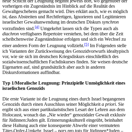
neue Schicht der Leugnung beginnt jeweils dort, wo gegenüber der
vorherigen ein Zugeständnis im Hinblick auf die Realität des
Gewaltgeschehens gemacht wird. Dies erklärt auch, wie es möglich
ist, dass Abstreiten und Rechtfertigen, Ignorieren und Legitimieren
israelischer Gewaltanwendung im deutschen Diskurs
synchron
[4]
vorzufinden sind.
Umgekehrt lassen sich die Typen auch als
diachron
verfügbares Repertoire verstehen, bei dem über die Zeit
scheibchenweise Zugeständnisse erfolgen und sich ein Wechsel zu
[5]
einer anderen Form der Leugnung vollzieht.
Im Folgenden stelle
ich Varianten der Zurückweisung des Genozidvorwurfs idealtypisch
vor, wie sie sich im deutschen Kriegsdiskurs einschließlich des
sozialwissenschaftlichen Fachdiskurses finden. Sie weisen deutsche
Eigenarten auf, sind grundsätzlich aber auch in anderen
Diskursformationen auffindbar.
Typ 1/Moralische Leugnung: Prinzipielle Unmöglichkeit eines
israelischen Genozids
Die erste Variante ist die Leugnung eines durch Israel begangenen
Genozids durch einen Ausschluss seiner Möglichkeit
a priori
. Sie
ergibt sich aus einer partikularistischen Lesart der Lehren aus dem
Holocaust, wonach das „Nie wieder“ genozidaler Gewalt exklusiv
für Jüdinnen:Juden gilt. Erinnerungskulturell eingeübt, beinhaltet
diese Haltung auch eine konsequente Abwehr einer vermuteten
Täter-Opfer-Umkehr. Israel –
pars pro toto
für Jüdinnen*Juden –