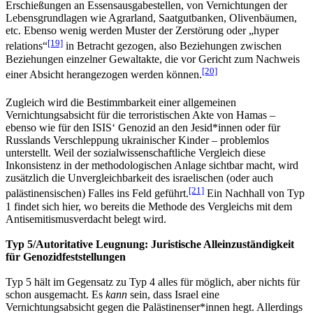
Erschießungen an Essensausgabestellen, von Vernichtungen der
Lebensgrundlagen wie Agrarland, Saatgutbanken, Olivenbäumen,
etc. Ebenso wenig werden Muster der Zerstörung oder „hyper
[19]
relations“
in Betracht gezogen, also Beziehungen zwischen
Beziehungen einzelner Gewaltakte, die vor Gericht zum Nachweis
[20]
einer Absicht herangezogen werden können.
Zugleich wird die Bestimmbarkeit einer allgemeinen
Vernichtungsabsicht für die terroristischen Akte von Hamas –
ebenso wie für den ISIS‘ Genozid an den Jesid*innen oder für
Russlands Verschleppung ukrainischer Kinder – problemlos
unterstellt. Weil der sozialwissenschaftliche Vergleich diese
Inkonsistenz in der methodologischen Anlage sichtbar macht, wird
zusätzlich die Unvergleichbarkeit des israelischen (oder auch
[21]
palästinensischen) Falles ins Feld geführt.
Ein Nachhall von Typ
1 findet sich hier, wo bereits die Methode des Vergleichs mit dem
Antisemitismusverdacht belegt wird.
Typ 5/Autoritative Leugnung: Juristische Alleinzuständigkeit
für Genozidfeststellungen
Typ 5 hält im Gegensatz zu Typ 4 alles für möglich, aber nichts für
schon ausgemacht. Es
kann
sein, dass Israel eine
Vernichtungsabsicht gegen die Palästinenser*innen hegt. Allerdings