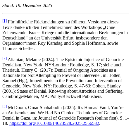
Stand: 19. Dezember 2025
[1]
Für hilfreiche Rückmeldungen zu früheren Versionen dieses
Texts danke ich den Teilnehmer:innen des Workshops „Ohne
Zeitenwende. Israels Kriege und die Internationalen Beziehungen in
Deutschland“ an der Universität Erfurt, insbesondere den
Organisator*innen Roy Karadag und Sophia Hoffmann, sowie
Thomas Scheffer.
[2]
Altanian, Melanie (2024): The Epistemic Injustice of Genocide
Denialism. New York, NY/London: Routledge, S. 17; siehe auch
Theriault, Henry C. (2017): Denial of Ongoing Atrocities as a
Rationale for Not Attempting to Prevent or Intervene., in: Totten,
Samuel (Hg.), Impediments to the Prevention and Intervention of
Genocide, New York, NY: Routledge, S. 47-63; Cohen, Stanley
(2001): States of Denial. Knowing about Atrocities and Suffering.
Cambridge/Malden, MA: Polity/Blackwell Publishers.
[3]
McDoom, Omar Shahabudin (2025): It’s Hamas’ Fault, You’re
an Antisemite, and We Had No Choice. Techniques of Genocide
Denial in Gaza, in: Journal of Genocide Research (online first), S. 1-
18.
https://doi.org/10.1080/14623528.2025.2556582
.