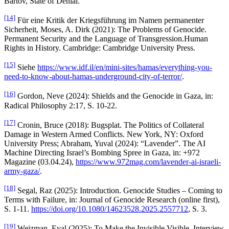
Bartov, State of Denial.
[14]
Für eine Kritik der Kriegsführung im Namen permanenter
Sicherheit, Moses, A. Dirk (2021): The Problems of Genocide.
Permanent Security and the Language of Transgression.Human
Rights in History. Cambridge: Cambridge University Press.
[15]
Siehe
https://www.idf.il/en/mini-sites/hamas/everything-you-
need-to-know-about-hamas-underground-city-of-terror/
.
[16]
Gordon, Neve (2024): Shields and the Genocide in Gaza, in:
Radical Philosophy 2:17, S. 10-22.
[17]
Cronin, Bruce (2018): Bugsplat. The Politics of Collateral
Damage in Western Armed Conflicts. New York, NY: Oxford
University Press; Abraham, Yuval (2024): “Lavender”. The AI
Machine Directing Israel’s Bombing Spree in Gaza, in: +972
Magazine (03.04.24),
https://www.972mag.com/lavender-ai-israeli-
army-gaza/
.
[18]
Segal, Raz (2025): Introduction. Genocide Studies – Coming to
Terms with Failure, in: Journal of Genocide Research (online first),
S. 1-11.
https://doi.org/10.1080/14623528.2025.2557712
, S. 3.
[19]
Weizman, Eyal (2025): To Make the Invisible Visible. Interview