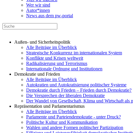
Wer wir sind
Autor*innen
News aus dem pw-portal
Außen- und Sicherheitspolitik
Alle Beiträge im Überblick
Strategische Konkurrenz im internationalen System
Konflikte und Krisen weltweit
Radikalisierung und Terrorismus
Internationale Ordnung und Institutionen
Demokratie und Frieden
Alle Beiträge im Überblick
Autokratien und Autokratisierung politischer Systeme
Demokratie durch Frieden – Frieden durch Demokratie?
Die Versprechen der liberalen Demokratie
Der Wandel von Gesellschaft, Klima und Wirtschaft als 
Repräsentation und Parlamentarismus
Alle Beiträge im Überblick
Parlamente und Parteiendemokratie - unter Druck?
Politische Kultur und Kommunikation
Wahlen und andere Formen politischer Partizipation
Effizienz und Leistungsfähigkeit demokratischer Institut