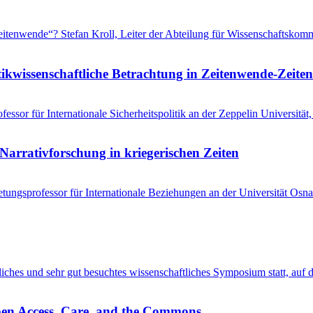
 „Zeitenwende“? Stefan Kroll, Leiter der Abteilung für Wissenschaftsko
tikwissenschaftliche Betrachtung in Zeitenwende-Zeiten
ssor für Internationale Sicherheitspolitik an der Zeppelin Universitä
Narrativforschung in kriegerischen Zeiten
tungsprofessor für Internationale Beziehungen an der Universität Osna
entliches und sehr gut besuchtes wissenschaftliches Symposium statt, au
pen Access, Care, and the Commons