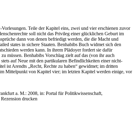
Vorlesungen. Teile der Kapitel eins, zwei und vier erschienen zuvor
enschenrechte soll nicht das Privileg einer glücklichen Geburt im
ansprüche dann von denen befriedigt werden, die die Macht und
ailed states in sichere Staaten. Benhabibs Buch widmet sich den
tschieden werden kann. In ihrem Plädoyer fordert sie dafür
n zu müssen. Benhabibs Vorschlag zielt auf das (von ihr auch
stets auf Neue mit den partikularen Befindlichkeiten einer nicht-
tel ist Arendts „Recht, Rechte zu haben“ gewidmet; im dritten
im Mittelpunkt von Kapitel vier; im letzten Kapitel werden einige, vor
nkfurt a. M.: 2008, in: Portal für Politikwissenschaft,
Rezension drucken