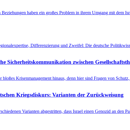
en Beziehungen haben ein großes Problem in ihrem Umgang mit dem Isra
egionalexpertise, Differenzierung und Zweifel: Die deutsche Politikw
he Sicherheitskommunikation zwischen Gesellschaftsth
r bloßes Krisenmanagement hinaus, denn hier sind Fragen von Schutz, 
utschen Kriegsdiskurs: Varianten der Zurückweisung
schiedenen Varianten abgestritten, dass Israel einen Genozid an den 