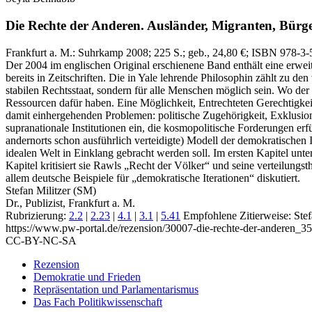
Die Rechte der Anderen.
Ausländer, Migranten, Bürge
Frankfurt a. M.:
Suhrkamp
2008
; 225 S.
; geb., 24,80 €
; ISBN 978-3-
Der 2004 im englischen Original erschienene Band enthält eine erwei
bereits in Zeitschriften. Die in Yale lehrende Philosophin zählt zu 
stabilen Rechtsstaat, sondern für alle Menschen möglich sein. Wo der
Ressourcen dafür haben. Eine Möglichkeit, Entrechteten Gerechtigkeit
damit einhergehenden Problemen: politische Zugehörigkeit, Exklusion
supranationale Institutionen ein, die kosmopolitische Forderungen erf
andernorts schon ausführlich verteidigte) Modell der demokratischen It
idealen Welt in Einklang gebracht werden soll. Im ersten Kapitel unt
Kapitel kritisiert sie Rawls „Recht der Völker“ und seine verteilungst
allem deutsche Beispiele für „demokratische Iterationen“ diskutiert.
Stefan Militzer (SM)
Dr., Publizist, Frankfurt a. M.
Rubrizierung:
2.2
|
2.23
|
4.1
|
3.1
|
5.41
Empfohlene Zitierweise: Stef
https://www.pw-portal.de/rezension/30007-die-rechte-der-anderen_35
CC-BY-NC-SA
Rezension
Demokratie und Frieden
Repräsentation und Parlamentarismus
Das Fach Politikwissenschaft