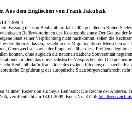
r.
Aus dem Englischen von Frank Jakubzik
518-41998-4
terte Fassung der von Benhabib im Jahr 2002 gehaltenen Robert Seeley-
den wichtigsten Befürworterinnen des Kosmopolitismus: Der Genuss der M
 eigene Staat seiner Verpflichtung nicht nachkommt, sollen die Rechts
 widerfahren zu lassen, besteht in der Migration dieser Menschen aus f
en, Grenzwechsel sowie der Frage, wie über diese Probleme legitim en
üllen können, ohne zugleich die nationalstaatliche Souveränität negiere
erationen, in dem das universalistische Versprechen der Diskurstheorie 
ersucht Benhabib dafür Kants Idee des ewigen Friedens; das zweite Kapi
heoretische Engführung; das europäische Staatsbürgerschaftsrecht steht 
an Militzer, Rezension zu: Seyla Benhabib
: Die Rechte der Anderen. Fra
566, veröffentlicht am 13.01.2009.
Buch-Nr.: 35566
Inhaltsverzeichnis