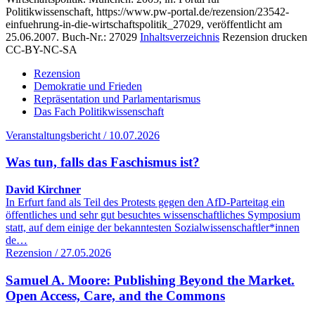
Politikwissenschaft, https://www.pw-portal.de/rezension/23542-
einfuehrung-in-die-wirtschaftspolitik_27029, veröffentlicht am
25.06.2007.
Buch-Nr.: 27029
Inhaltsverzeichnis
Rezension drucken
CC-BY-NC-SA
Rezension
Demokratie und Frieden
Repräsentation und Parlamentarismus
Das Fach Politikwissenschaft
Veranstaltungsbericht / 10.07.2026
Was tun, falls das Faschismus ist?
David Kirchner
In Erfurt fand als Teil des Protests gegen den AfD-Parteitag ein
öffentliches und sehr gut besuchtes wissenschaftliches Symposium
statt, auf dem einige der bekanntesten Sozialwissenschaftler*innen
de…
Rezension / 27.05.2026
Samuel A. Moore: Publishing Beyond the Market.
Open Access, Care, and the Commons