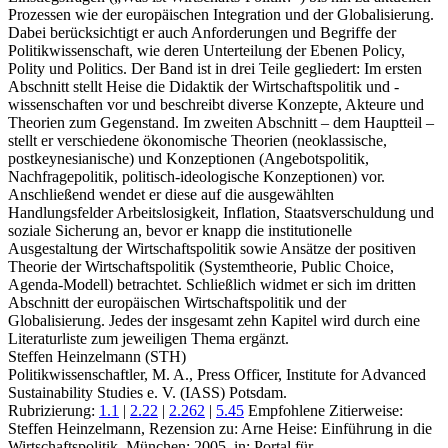
Prozessen wie der europäischen Integration und der Globalisierung.
Dabei berücksichtigt er auch Anforderungen und Begriffe der
Politikwissenschaft, wie deren Unterteilung der Ebenen Policy,
Polity und Politics. Der Band ist in drei Teile gegliedert: Im ersten
Abschnitt stellt Heise die Didaktik der Wirtschaftspolitik und -
wissenschaften vor und beschreibt diverse Konzepte, Akteure und
Theorien zum Gegenstand. Im zweiten Abschnitt – dem Hauptteil –
stellt er verschiedene ökonomische Theorien (neoklassische,
postkeynesianische) und Konzeptionen (Angebotspolitik,
Nachfragepolitik, politisch-ideologische Konzeptionen) vor.
Anschließend wendet er diese auf die ausgewählten
Handlungsfelder Arbeitslosigkeit, Inflation, Staatsverschuldung und
soziale Sicherung an, bevor er knapp die institutionelle
Ausgestaltung der Wirtschaftspolitik sowie Ansätze der positiven
Theorie der Wirtschaftspolitik (Systemtheorie, Public Choice,
Agenda-Modell) betrachtet. Schließlich widmet er sich im dritten
Abschnitt der europäischen Wirtschaftspolitik und der
Globalisierung. Jedes der insgesamt zehn Kapitel wird durch eine
Literaturliste zum jeweiligen Thema ergänzt.
Steffen Heinzelmann (STH)
Politikwissenschaftler, M. A., Press Officer, Institute for Advanced
Sustainability Studies e. V. (IASS) Potsdam.
Rubrizierung:
1.1
|
2.22
|
2.262
|
5.45
Empfohlene Zitierweise:
Steffen Heinzelmann, Rezension zu: Arne Heise
: Einführung in die
Wirtschaftspolitik. München: 2005, in: Portal für