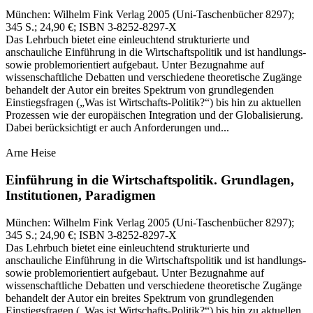
München:
Wilhelm Fink Verlag
2005
(Uni-Taschenbücher 8297)
;
345 S.
; 24,90 €
; ISBN 3-8252-8297-X
Das Lehrbuch bietet eine einleuchtend strukturierte und
anschauliche Einführung in die Wirtschaftspolitik und ist handlungs-
sowie problemorientiert aufgebaut. Unter Bezugnahme auf
wissenschaftliche Debatten und verschiedene theoretische Zugänge
behandelt der Autor ein breites Spektrum von grundlegenden
Einstiegsfragen („Was ist Wirtschafts-Politik?“) bis hin zu aktuellen
Prozessen wie der europäischen Integration und der Globalisierung.
Dabei berücksichtigt er auch Anforderungen und...
Arne Heise
Einführung in die Wirtschaftspolitik.
Grundlagen,
Institutionen, Paradigmen
München:
Wilhelm Fink Verlag
2005
(Uni-Taschenbücher 8297)
;
345 S.
; 24,90 €
; ISBN 3-8252-8297-X
Das Lehrbuch bietet eine einleuchtend strukturierte und
anschauliche Einführung in die Wirtschaftspolitik und ist handlungs-
sowie problemorientiert aufgebaut. Unter Bezugnahme auf
wissenschaftliche Debatten und verschiedene theoretische Zugänge
behandelt der Autor ein breites Spektrum von grundlegenden
Einstiegsfragen („Was ist Wirtschafts-Politik?“) bis hin zu aktuellen