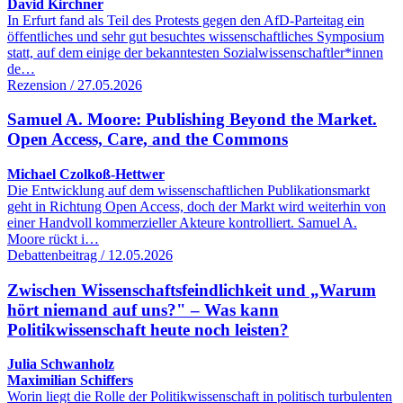
David Kirchner
In Erfurt fand als Teil des Protests gegen den AfD-Parteitag ein
öffentliches und sehr gut besuchtes wissenschaftliches Symposium
statt, auf dem einige der bekanntesten Sozialwissenschaftler*innen
de…
Rezension / 27.05.2026
Samuel A. Moore: Publishing Beyond the Market.
Open Access, Care, and the Commons
Michael Czolkoß-Hettwer
Die Entwicklung auf dem wissenschaftlichen Publikationsmarkt
geht in Richtung Open Access, doch der Markt wird weiterhin von
einer Handvoll kommerzieller Akteure kontrolliert. Samuel A.
Moore rückt i…
Debattenbeitrag / 12.05.2026
Zwischen Wissenschaftsfeindlichkeit und „Warum
hört niemand auf uns?" – Was kann
Politikwissenschaft heute noch leisten?
Julia Schwanholz
Maximilian Schiffers
Worin liegt die Rolle der Politikwissenschaft in politisch turbulenten