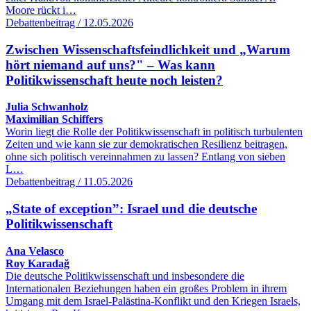
Moore rückt i…
Debattenbeitrag / 12.05.2026
Zwischen Wissenschaftsfeindlichkeit und „Warum
hört niemand auf uns?" – Was kann
Politikwissenschaft heute noch leisten?
Julia Schwanholz
Maximilian Schiffers
Worin liegt die Rolle der Politikwissenschaft in politisch turbulenten
Zeiten und wie kann sie zur demokratischen Resilienz beitragen,
ohne sich politisch vereinnahmen zu lassen? Entlang von sieben
L…
Debattenbeitrag / 11.05.2026
„State of exception”: Israel und die deutsche
Politikwissenschaft
Ana Velasco
Roy Karadağ
Die deutsche Politikwissenschaft und insbesondere die
Internationalen Beziehungen haben ein großes Problem in ihrem
Umgang mit dem Israel-Palästina-Konflikt und den Kriegen Israels,