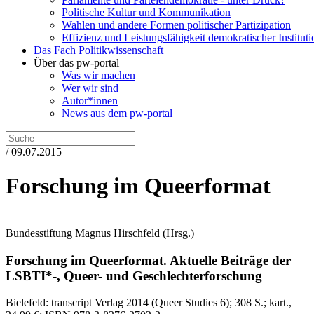
Politische Kultur und Kommunikation
Wahlen und andere Formen politischer Partizipation
Effizienz und Leistungsfähigkeit demokratischer Institut
Das Fach Politikwissenschaft
Über das pw-portal
Was wir machen
Wer wir sind
Autor*innen
News aus dem pw-portal
/ 09.07.2015
Forschung im Queerformat
Bundesstiftung Magnus Hirschfeld
(Hrsg.)
Forschung im Queerformat.
Aktuelle Beiträge der
LSBTI*-, Queer- und Geschlechterforschung
Bielefeld:
transcript Verlag
2014
(Queer Studies 6)
; 308 S.
; kart.,