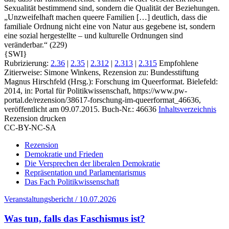
Sexualität bestimmend sind, sondern die Qualität der Beziehungen.
„Unzweifelhaft machen queere Familien […] deutlich, dass die
familiale Ordnung nicht eine von Natur aus gegebene ist, sondern
eine sozial hergestellte – und kulturelle Ordnungen sind
veränderbar.“ (229)
{SWI}
Rubrizierung:
2.36
|
2.35
|
2.312
|
2.313
|
2.315
Empfohlene
Zitierweise: Simone Winkens, Rezension zu: Bundesstiftung
Magnus Hirschfeld
(Hrsg.): Forschung im Queerformat. Bielefeld:
2014, in: Portal für Politikwissenschaft, https://www.pw-
portal.de/rezension/38617-forschung-im-queerformat_46636,
veröffentlicht am 09.07.2015.
Buch-Nr.: 46636
Inhaltsverzeichnis
Rezension drucken
CC-BY-NC-SA
Rezension
Demokratie und Frieden
Die Versprechen der liberalen Demokratie
Repräsentation und Parlamentarismus
Das Fach Politikwissenschaft
Veranstaltungsbericht / 10.07.2026
Was tun, falls das Faschismus ist?