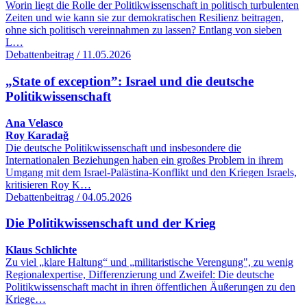
Worin liegt die Rolle der Politikwissenschaft in politisch turbulenten
Zeiten und wie kann sie zur demokratischen Resilienz beitragen,
ohne sich politisch vereinnahmen zu lassen? Entlang von sieben
L…
Debattenbeitrag / 11.05.2026
„State of exception”: Israel und die deutsche
Politikwissenschaft
Ana Velasco
Roy Karadağ
Die deutsche Politikwissenschaft und insbesondere die
Internationalen Beziehungen haben ein großes Problem in ihrem
Umgang mit dem Israel-Palästina-Konflikt und den Kriegen Israels,
kritisieren Roy K…
Debattenbeitrag / 04.05.2026
Die Politikwissenschaft und der Krieg
Klaus Schlichte
Zu viel „klare Haltung“ und „militaristische Verengung", zu wenig
Regionalexpertise, Differenzierung und Zweifel: Die deutsche
Politikwissenschaft macht in ihren öffentlichen Äußerungen zu den
Kriege…