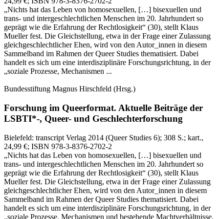
24,99 €
; ISBN 978-3-8376-2702-2
„Nichts hat das Leben von homosexuellen, […] bisexuellen und
trans‑ und intergeschlechtlichen Menschen im 20. Jahrhundert so
geprägt wie die Erfahrung der Rechtlosigkeit“ (30), stellt Klaus
Mueller fest. Die Gleichstellung, etwa in der Frage einer Zulassung
gleichgeschlechtlicher Ehen, wird von den Autor_innen in diesem
Sammelband im Rahmen der Queer Studies thematisiert. Dabei
handelt es sich um eine interdisziplinäre Forschungsrichtung, in der
„soziale Prozesse, Mechanismen ...
Bundesstiftung Magnus Hirschfeld
(Hrsg.)
Forschung im Queerformat.
Aktuelle Beiträge der
LSBTI*-, Queer- und Geschlechterforschung
Bielefeld:
transcript Verlag
2014
(Queer Studies 6)
; 308 S.
; kart.,
24,99 €
; ISBN 978-3-8376-2702-2
„Nichts hat das Leben von homosexuellen, […] bisexuellen und
trans‑ und intergeschlechtlichen Menschen im 20. Jahrhundert so
geprägt wie die Erfahrung der Rechtlosigkeit“ (30), stellt Klaus
Mueller fest. Die Gleichstellung, etwa in der Frage einer Zulassung
gleichgeschlechtlicher Ehen, wird von den Autor_innen in diesem
Sammelband im Rahmen der Queer Studies thematisiert. Dabei
handelt es sich um eine interdisziplinäre Forschungsrichtung, in der
„soziale Prozesse, Mechanismen und bestehende Machtverhältnisse,