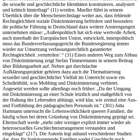
die sexuelle und geschlechtliche Identitäten konstruieren, analysiert
und kritisch hinterfragt“ (11) werden. Mueller führt in seinem
Überblick über die Menschenrechtslage weiter aus, dass fehlende
Rechtsgleichheit soziale Diskriminierung befördere und besonders
die politische Führung in Deutschland dazu weitere Anstrengungen
unternehmen müsse: „Außenpolitisch hat sich eine wertvolle Arbeit,
auch innerhalb der Europäischen Union, entwickelt, innenpolitisch
muss das Bundesverfassungsgericht die Bundesregierung immer
wieder zur Umsetzung verfassungsrechtlich garantierter
Rechtsgleichheit ‚verurteilen‘.“ (31) Einen anderen Weg zum Abbau
von Diskriminierung zeigt Stefan Timmermanns in seinem Beitrag
über Bildungsarbeit auf. Neben gut durchdachte
Aufklärungsprojekte gehören dazu auch die Thematisierung
sexueller und geschlechtlicher Vielfalt im Unterricht sowie ein
Schulleitbild, was Mobbing und Diskriminierung verbietet.
Angesetzt werden sollte allerdings noch früher: „Da der Umgang
mit Diskriminierung an einer Schule letztlich und maßgeblich von
der Haltung der Lehrenden abhängt, wird klar, wie zentral eine Aus‑
und Fortbildung des pädagogischen Personals ist.“ (301) Jutta
Hartmann untersucht die Lebenswirklichkeit queerer Familien, die
häufig schon bei deren Gründung von Diskriminierung geprägt sei.
Elternschaft werde „mehr oder weniger explizit immer wieder als
heterosexuelles Geschlechterarrangement verstanden und
eingeklagt“ (217). Die Autorin legt anhand verschiedener Studien
dar, dass für funktionierende Familien weder Geschlecht noch