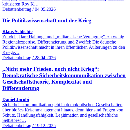
kritisieren Roy K…
Debattenbeitrag / 04.05.2026
Die Politikwissenschaft und der Krieg
Klaus Schlichte
Zu viel „klare Haltung“ und „militaristische Verengung", zu wenig
Regionalexpertise, Differenzierung und Zweifel: Die deutsche
Politikwissenschaft macht in ihren öffentlichen Äußerungen zu den
Kriege…
Debattenbeitrag / 28.04.2026
„Nicht mehr Frieden, noch nicht Krieg“:
Demokratische Sicherheitskommunikation zwischen
Gesellschaftstheorie, Komplexität und
Differenzierung
Daniel Jacobi
Sicherheitskommunikation geht in demokratischen Gesellschaften
über bloßes Krisenmanagement hinaus, denn hier sind Fragen von
Schutz, Handlungsfähigkeit, Legitimation und gesellschaftliche
Selbstbesc…
Debattenbeitrag / 19.12.2025