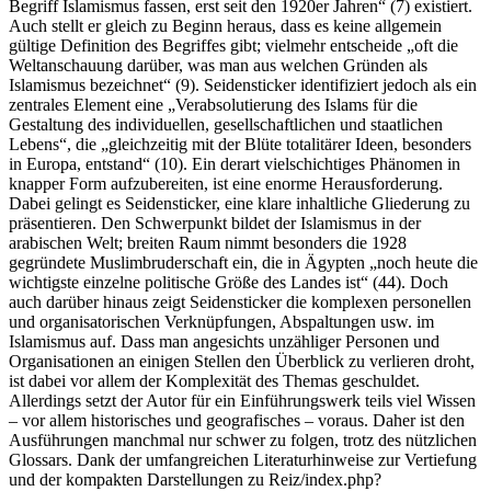
Begriff Islamismus fassen, erst seit den 1920er Jahren“ (7) existiert.
Auch stellt er gleich zu Beginn heraus, dass es keine allgemein
gültige Definition des Begriffes gibt; vielmehr entscheide „oft die
Weltanschauung darüber, was man aus welchen Gründen als
Islamismus bezeichnet“ (9). Seidensticker identifiziert jedoch als ein
zentrales Element eine „Verabsolutierung des Islams für die
Gestaltung des individuellen, gesellschaftlichen und staatlichen
Lebens“, die „gleichzeitig mit der Blüte totalitärer Ideen, besonders
in Europa, entstand“ (10). Ein derart vielschichtiges Phänomen in
knapper Form aufzubereiten, ist eine enorme Herausforderung.
Dabei gelingt es Seidensticker, eine klare inhaltliche Gliederung zu
präsentieren. Den Schwerpunkt bildet der Islamismus in der
arabischen Welt; breiten Raum nimmt besonders die 1928
gegründete Muslimbruderschaft ein, die in Ägypten „noch heute die
wichtigste einzelne politische Größe des Landes ist“ (44). Doch
auch darüber hinaus zeigt Seidensticker die komplexen personellen
und organisatorischen Verknüpfungen, Abspaltungen usw. im
Islamismus auf. Dass man angesichts unzähliger Personen und
Organisationen an einigen Stellen den Überblick zu verlieren droht,
ist dabei vor allem der Komplexität des Themas geschuldet.
Allerdings setzt der Autor für ein Einführungswerk teils viel Wissen
– vor allem historisches und geografisches – voraus. Daher ist den
Ausführungen manchmal nur schwer zu folgen, trotz des nützlichen
Glossars. Dank der umfangreichen Literaturhinweise zur Vertiefung
und der kompakten Darstellungen zu Reiz/index.php?