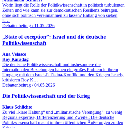
Worin liegt die Rolle der Politikwissenschaft in politisch turbulenten
Zeiten und wie kann sie zur demokratischen Resilienz beitragen,
ohne sich politisch vereinnahmen zu lassen? Entlang von sieben
L…
Debattenbeitrag / 11.05.2026
„State of exception”: Israel und die deutsche
Politikwissenschaft
Ana Velasco
Roy Karadağ
Die deutsche Politikwissenschaft und insbesondere die
Internationalen Beziehungen haben ein großes Problem in ihrem
Umgang mit dem Israel-Palästina-Konflikt und den Kriegen Israels,
kritisieren Roy K…
Debattenbeitrag / 04.05.2026
Die Politikwissenschaft und der Krieg
Klaus Schlichte
Zu viel „klare Haltung“ und „militaristische Verengung", zu wenig
Regionalexpertise, Differenzierung und Zweifel: Die deutsche
Politikwissenschaft macht in ihren öffentlichen Äußerungen zu den
Kriege…