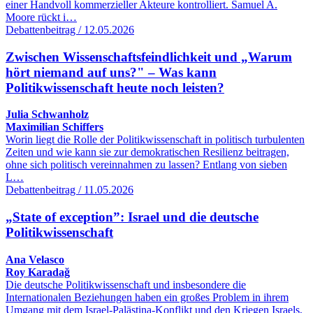
einer Handvoll kommerzieller Akteure kontrolliert. Samuel A.
Moore rückt i…
Debattenbeitrag / 12.05.2026
Zwischen Wissenschaftsfeindlichkeit und „Warum
hört niemand auf uns?" – Was kann
Politikwissenschaft heute noch leisten?
Julia Schwanholz
Maximilian Schiffers
Worin liegt die Rolle der Politikwissenschaft in politisch turbulenten
Zeiten und wie kann sie zur demokratischen Resilienz beitragen,
ohne sich politisch vereinnahmen zu lassen? Entlang von sieben
L…
Debattenbeitrag / 11.05.2026
„State of exception”: Israel und die deutsche
Politikwissenschaft
Ana Velasco
Roy Karadağ
Die deutsche Politikwissenschaft und insbesondere die
Internationalen Beziehungen haben ein großes Problem in ihrem
Umgang mit dem Israel-Palästina-Konflikt und den Kriegen Israels,