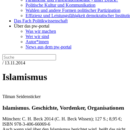
Politische Kultur und Kommunikation
Wahlen und andere Formen politischer Partizipation
Effizienz und Leistungsfähigkeit demokratischer Institut
Das Fach Politikwissenschaft
Über das pw-portal
Was wir machen
Wer wir sind
Autor*innen
News aus dem pw-portal
/ 13.11.2014
Islamismus
Tilman Seidensticker
Islamismus.
Geschichte, Vordenker, Organisationen
München:
C. H. Beck
2014
(C. H. Beck Wissen)
; 127 S.
; 8,95 €
;
ISBN 978-3-406-66069-6
Auch wenn viel über den Islamismus berichtet wird, heißt das nicht,