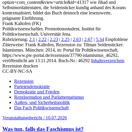
option=com_content&view=article&id=41317 wie Jihad und
Selbstmordattentaten, die Seidensticker kundig anhand des Korans
kontextualisiert, bildet das Buch dennoch eine lesenswerte,
prägnante Einführung.
Frank Kaltofen (FK)
Politikwissenschaftler, Promotionsstudent, Institut für
Politikwissenschaft, Universität Jena.
Rubrizierung:
2.1
|
2.22
|
2.23
|
2.25
|
2.63
|
2.67
|
5.34
Empfohlene
Zitierweise: Frank Kaltofen, Rezension zu: Tilman Seidensticker
:
Islamismus. München: 2014, in: Portal für Politikwissenschaft,
https://www.pw-portal.de/rezension/37790-islamismus_46292,
veröffentlicht am 13.11.2014.
Buch-Nr.: 46292
Inhaltsverzeichnis
Rezension drucken
CC-BY-NC-SA
Rezension
Parteiendemokratie
Demokratie und Frieden
Repräsentation und Parlamentarismus
Außen- und Sicherheitspolitik
Das Fach Politikwissenschaft
Veranstaltungsbericht / 10.07.2026
Was tun, falls das Faschismus ist?