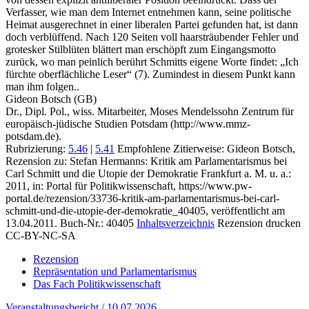
Verfasser, wie man dem Internet entnehmen kann, seine politische
Heimat ausgerechnet in einer liberalen Partei gefunden hat, ist dann
doch verblüffend. Nach 120 Seiten voll haarsträubender Fehler und
grotesker Stilblüten blättert man erschöpft zum Eingangsmotto
zurück, wo man peinlich berührt Schmitts eigene Worte findet: „Ich
fürchte oberflächliche Leser“ (7). Zumindest in diesem Punkt kann
man ihm folgen..
Gideon Botsch (GB)
Dr., Dipl. Pol., wiss. Mitarbeiter, Moses Mendelssohn Zentrum für
europäisch-jüdische Studien Potsdam (http://www.mmz-
potsdam.de).
Rubrizierung:
5.46
|
5.41
Empfohlene Zitierweise: Gideon Botsch,
Rezension zu: Stefan Hermanns
: Kritik am Parlamentarismus bei
Carl Schmitt und die Utopie der Demokratie Frankfurt a. M. u. a.:
2011, in: Portal für Politikwissenschaft, https://www.pw-
portal.de/rezension/33736-kritik-am-parlamentarismus-bei-carl-
schmitt-und-die-utopie-der-demokratie_40405, veröffentlicht am
13.04.2011.
Buch-Nr.: 40405
Inhaltsverzeichnis
Rezension drucken
CC-BY-NC-SA
Rezension
Repräsentation und Parlamentarismus
Das Fach Politikwissenschaft
Veranstaltungsbericht / 10.07.2026