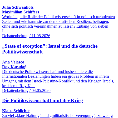
Julia Schwanholz
Maximilian Schiffers
Worin liegt die Rolle der Politikwissenschaft in politisch turbulenten
Zeiten und wie kann sie zur demokratischen Resilienz beitragen,
ohne sich politisch vereinnahmen zu lassen? Entlang von sieben
L…
Debattenbeitrag / 11.05.2026
„State of exception”: Israel und die deutsche
Politikwissenschaft
Ana Velasco
Roy Karadağ
Die deutsche Politikwissenschaft und insbesondere die
Internationalen Beziehungen haben ein großes Problem in ihrem
Umgang mit dem Israel-Palästina-Konflikt und den Kriegen Israels,
kritisieren Roy K…
Debattenbeitrag / 04.05.2026
Die Politikwissenschaft und der Krieg
Klaus Schlichte
Zu viel „klare Haltung“ und „militaristische Verengung", zu wenig