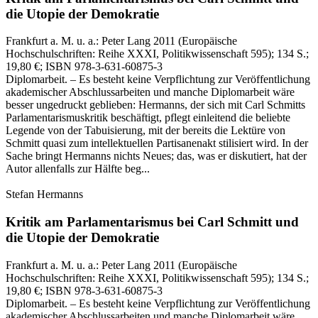
die Utopie der Demokratie
Frankfurt a. M. u. a.:
Peter Lang
2011
(Europäische
Hochschulschriften: Reihe XXXI, Politikwissenschaft 595)
; 134 S.
;
19,80 €
; ISBN 978-3-631-60875-3
Diplomarbeit. – Es besteht keine Verpflichtung zur Veröffentlichung
akademischer Abschlussarbeiten und manche Diplomarbeit wäre
besser ungedruckt geblieben: Hermanns, der sich mit Carl Schmitts
Parlamentarismuskritik beschäftigt, pflegt einleitend die beliebte
Legende von der Tabuisierung, mit der bereits die Lektüre von
Schmitt quasi zum intellektuellen Partisanenakt stilisiert wird. In der
Sache bringt Hermanns nichts Neues; das, was er diskutiert, hat der
Autor allenfalls zur Hälfte beg...
Stefan Hermanns
Kritik am Parlamentarismus bei Carl Schmitt und
die Utopie der Demokratie
Frankfurt a. M. u. a.:
Peter Lang
2011
(Europäische
Hochschulschriften: Reihe XXXI, Politikwissenschaft 595)
; 134 S.
;
19,80 €
; ISBN 978-3-631-60875-3
Diplomarbeit. – Es besteht keine Verpflichtung zur Veröffentlichung
akademischer Abschlussarbeiten und manche Diplomarbeit wäre