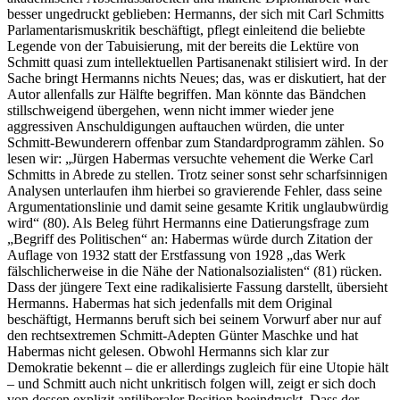
besser ungedruckt geblieben: Hermanns, der sich mit Carl Schmitts
Parlamentarismuskritik beschäftigt, pflegt einleitend die beliebte
Legende von der Tabuisierung, mit der bereits die Lektüre von
Schmitt quasi zum intellektuellen Partisanenakt stilisiert wird. In der
Sache bringt Hermanns nichts Neues; das, was er diskutiert, hat der
Autor allenfalls zur Hälfte begriffen. Man könnte das Bändchen
stillschweigend übergehen, wenn nicht immer wieder jene
aggressiven Anschuldigungen auftauchen würden, die unter
Schmitt-Bewunderern offenbar zum Standardprogramm zählen. So
lesen wir: „Jürgen Habermas versuchte vehement die Werke Carl
Schmitts in Abrede zu stellen. Trotz seiner sonst sehr scharfsinnigen
Analysen unterlaufen ihm hierbei so gravierende Fehler, dass seine
Argumentationslinie und damit seine gesamte Kritik unglaubwürdig
wird“ (80). Als Beleg führt Hermanns eine Datierungsfrage zum
„Begriff des Politischen“ an: Habermas würde durch Zitation der
Auflage von 1932 statt der Erstfassung von 1928 „das Werk
fälschlicherweise in die Nähe der Nationalsozialisten“ (81) rücken.
Dass der jüngere Text eine radikalisierte Fassung darstellt, übersieht
Hermanns. Habermas hat sich jedenfalls mit dem Original
beschäftigt, Hermanns beruft sich bei seinem Vorwurf aber nur auf
den rechtsextremen Schmitt-Adepten Günter Maschke und hat
Habermas nicht gelesen. Obwohl Hermanns sich klar zur
Demokratie bekennt – die er allerdings zugleich für eine Utopie hält
– und Schmitt auch nicht unkritisch folgen will, zeigt er sich doch
von dessen explizit antiliberaler Position beeindruckt. Dass der