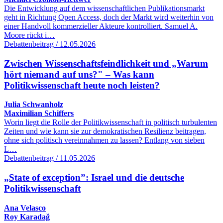
Die Entwicklung auf dem wissenschaftlichen Publikationsmarkt
geht in Richtung Open Access, doch der Markt wird weiterhin von
einer Handvoll kommerzieller Akteure kontrolliert. Samuel A.
Moore rückt i…
Debattenbeitrag / 12.05.2026
Zwischen Wissenschaftsfeindlichkeit und „Warum
hört niemand auf uns?" – Was kann
Politikwissenschaft heute noch leisten?
Julia Schwanholz
Maximilian Schiffers
Worin liegt die Rolle der Politikwissenschaft in politisch turbulenten
Zeiten und wie kann sie zur demokratischen Resilienz beitragen,
ohne sich politisch vereinnahmen zu lassen? Entlang von sieben
L…
Debattenbeitrag / 11.05.2026
„State of exception”: Israel und die deutsche
Politikwissenschaft
Ana Velasco
Roy Karadağ