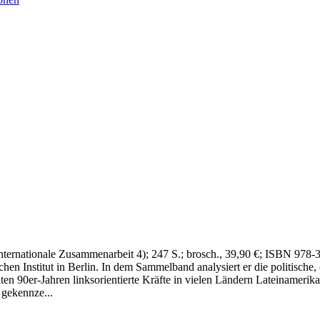
nternationale Zusammenarbeit 4)
; 247 S.
; brosch., 39,90 €
; ISBN 978-
hen Institut in Berlin. In dem Sammelband analysiert er die politische
äten 90er-Jahren linksorientierte Kräfte in vielen Ländern Lateinameri
 gekennze...