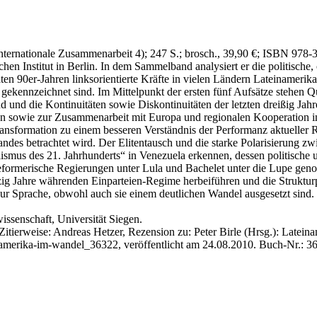
nternationale Zusammenarbeit 4)
; 247 S.
; brosch., 39,90 €
; ISBN 978-
hen Institut in Berlin. In dem Sammelband analysiert er die politische
äten 90er-Jahren linksorientierte Kräfte in vielen Ländern Lateinameri
ät gekennzeichnet sind. Im Mittelpunkt der ersten fünf Aufsätze steh
nd und die Kontinuitäten sowie Diskontinuitäten der letzten dreißig J
sen sowie zur Zusammenarbeit mit Europa und regionalen Kooperation i
Transformation zu einem besseren Verständnis der Performanz aktueller 
andes betrachtet wird. Der Elitentausch und die starke Polarisierung z
ismus des 21. Jahrhunderts“ in Venezuela erkennen, dessen politisch
reformerische Regierungen unter Lula und Bachelet unter die Lupe gen
bzig Jahre währenden Einparteien-Regime herbeiführen und die Struktu
r Sprache, obwohl auch sie einem deutlichen Wandel ausgesetzt sind.
ssenschaft, Universität Siegen.
itierweise: Andreas Hetzer, Rezension zu: Peter Birle
(Hrsg.): Lateina
inamerika-im-wandel_36322, veröffentlicht am 24.08.2010.
Buch-Nr.: 3