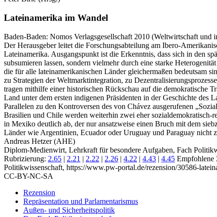
Lateinamerika im Wandel
Baden-Baden:
Nomos Verlagsgesellschaft
2010
(Weltwirtschaft und i
Der Herausgeber leitet die Forschungsabteilung am Ibero-Amerikanisc
Lateinamerika. Ausgangspunkt ist die Erkenntnis, dass sich in den sp
subsumieren lassen, sondern vielmehr durch eine starke Heterogenit
die für alle lateinamerikanischen Länder gleichermaßen bedeutsam si
zu Strategien der Weltmarktintegration, zu Dezentralisierungsprozes
tragen mithilfe einer historischen Rückschau auf die demokratische 
Land unter dem ersten indigenen Präsidenten in der Geschichte des L
Parallelen zu den Kontroversen des von Chávez ausgerufenen „Sozial
Brasilien und Chile werden weiterhin zwei eher sozialdemokratisch-
in Mexiko deutlich ab, der nur ansatzweise einen Bruch mit dem sie
Länder wie Argentinien, Ecuador oder Uruguay und Paraguay nicht zu
Andreas Hetzer (AHE)
Diplom-Medienwirt, Lehrkraft für besondere Aufgaben, Fach Politikwi
Rubrizierung:
2.65
|
2.21
|
2.22
|
2.26
|
4.22
|
4.43
|
4.45
Empfohlene Z
Politikwissenschaft, https://www.pw-portal.de/rezension/30586-late
CC-BY-NC-SA
Rezension
Repräsentation und Parlamentarismus
Außen- und Sicherheitspolitik