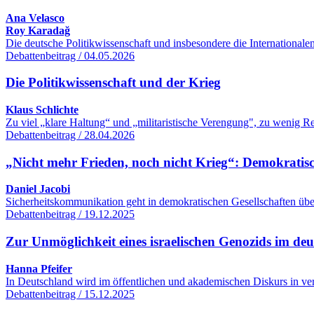
Ana Velasco
Roy Karadağ
Die deutsche Politikwissenschaft und insbesondere die International
Debattenbeitrag / 04.05.2026
Die Politikwissenschaft und der Krieg
Klaus Schlichte
Zu viel „klare Haltung“ und „militaristische Verengung", zu wenig R
Debattenbeitrag / 28.04.2026
„Nicht mehr Frieden, noch nicht Krieg“: Demokratisc
Daniel Jacobi
Sicherheitskommunikation geht in demokratischen Gesellschaften übe
Debattenbeitrag / 19.12.2025
Zur Unmöglichkeit eines israelischen Genozids im de
Hanna Pfeifer
In Deutschland wird im öffentlichen und akademischen Diskurs in ver
Debattenbeitrag / 15.12.2025