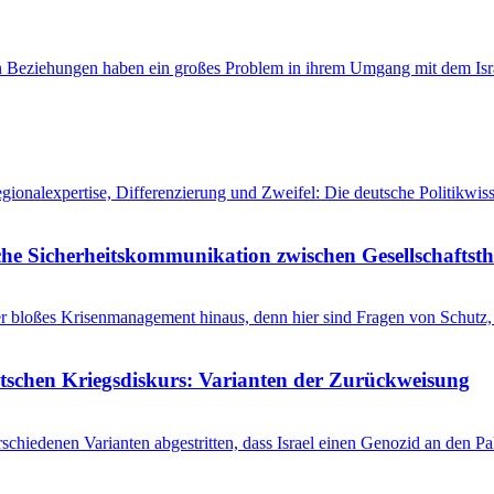
en Beziehungen haben ein großes Problem in ihrem Umgang mit dem Isra
egionalexpertise, Differenzierung und Zweifel: Die deutsche Politikw
he Sicherheitskommunikation zwischen Gesellschaftsth
r bloßes Krisenmanagement hinaus, denn hier sind Fragen von Schutz, 
utschen Kriegsdiskurs: Varianten der Zurückweisung
schiedenen Varianten abgestritten, dass Israel einen Genozid an den 