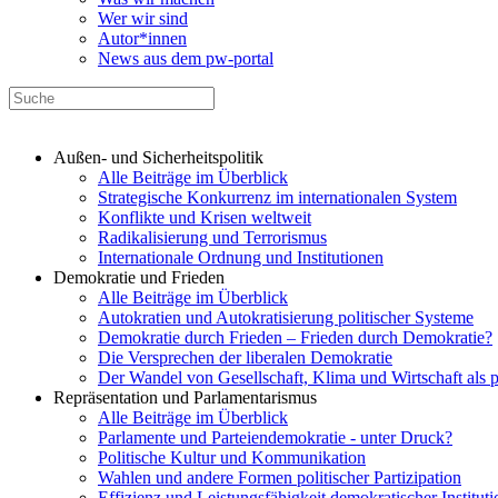
Wer wir sind
Autor*innen
News aus dem pw-portal
Außen- und Sicherheitspolitik
Alle Beiträge im Überblick
Strategische Konkurrenz im internationalen System
Konflikte und Krisen weltweit
Radikalisierung und Terrorismus
Internationale Ordnung und Institutionen
Demokratie und Frieden
Alle Beiträge im Überblick
Autokratien und Autokratisierung politischer Systeme
Demokratie durch Frieden – Frieden durch Demokratie?
Die Versprechen der liberalen Demokratie
Der Wandel von Gesellschaft, Klima und Wirtschaft als 
Repräsentation und Parlamentarismus
Alle Beiträge im Überblick
Parlamente und Parteiendemokratie - unter Druck?
Politische Kultur und Kommunikation
Wahlen und andere Formen politischer Partizipation
Effizienz und Leistungsfähigkeit demokratischer Institut