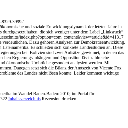
3-8329-3999-1
, ökonomische und soziale Entwicklungsdynamik der letzten Jahre in
kas durchgesetzt haben, die sich weniger unter dem Label „Linksruck“
en Querschnitts/index.php?option=com_content&view=article&id=41317,
ahre verdeutlichen. Dazu gehören Analysen zur Demokratieentwicklung,
n Lateinamerika. Es schließen sich konkrete Länderstudien an. Diese
Regierungen bei. Bolivien sind zwei Aufsätze gewidmet, in denen das
wischen Regierungsanhängern und Opposition lässt zahlreiche
e und ökonomische Umbrüche gesondert analysiert werden. Mit
ommen. Dagegen setzt sich die Bilanz der Amtszeit von Vicente Fox
rprobleme des Landes nicht lösen konnte. Leider kommen wichtige
merika im Wandel Baden-Baden: 2010, in: Portal für
6322
Inhaltsverzeichnis
Rezension drucken