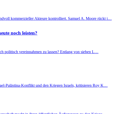
ndvoll kommerzieller Akteure kontrolliert. Samuel A. Moore rückt i…
eute noch leisten?
 sich politisch vereinnahmen zu lassen? Entlang von sieben L…
el-Palästina-Konflikt und den Kriegen Israels, kritisieren Roy K…