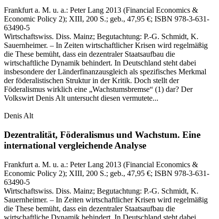
Frankfurt a. M. u. a.:
Peter Lang
2013
(Financial Economics &
Economic Policy 2)
; XIII, 200 S.
; geb., 47,95 €
; ISBN 978-3-631-
63490-5
Wirtschaftswiss. Diss. Mainz; Begutachtung: P.‑G. Schmidt, K.
Sauernheimer. – In Zeiten wirtschaftlicher Krisen wird regelmäßig
die These bemüht, dass ein dezentraler Staatsaufbau die
wirtschaftliche Dynamik behindert. In Deutschland steht dabei
insbesondere der Länderfinanzausgleich als spezifisches Merkmal
der föderalistischen Struktur in der Kritik. Doch stellt der
Föderalismus wirklich eine „Wachstumsbremse“ (1) dar? Der
Volkswirt Denis Alt untersucht diesen vermutete...
Denis Alt
Dezentralität, Föderalismus und Wachstum.
Eine
international vergleichende Analyse
Frankfurt a. M. u. a.:
Peter Lang
2013
(Financial Economics &
Economic Policy 2)
; XIII, 200 S.
; geb., 47,95 €
; ISBN 978-3-631-
63490-5
Wirtschaftswiss. Diss. Mainz; Begutachtung: P.‑G. Schmidt, K.
Sauernheimer. – In Zeiten wirtschaftlicher Krisen wird regelmäßig
die These bemüht, dass ein dezentraler Staatsaufbau die
wirtschaftliche Dynamik behindert. In Deutschland steht dabei