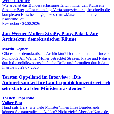
Werner Reutter
Wie arbeitet das Bundesverfassungsgericht hinter den Kulissen?
Susanne Baer, selbst ehemalige Verfassungsrichterin, beschreibt die
komplexen Entscheidungsprozesse im „Maschinenraum“ von
Karlsruhe. Zu…
Rezension / 03.08.2026
Jan-Werner Müller: Straße, Platz, Palast. Zur
Architektur demokratischer Räume
Martin Gegner
Gibt es eine demokratische Architektur? Der renommierte Princeton-
Politologe Jan-Werner Müller betrachtet Straßen, Plätze und Paläste
durch die politikwissenschaftliche Brille und formuliert durch da…
Interview / 29.07.2026
Torsten Oppelland im Interview: „Die
Aufmerksamkeit für Landespolitik konzentriert sich
sehr stark auf den Ministerpräsidenten“
Torsten Oppelland
Volker Best
Hand aufs Herz, wie viele Minister*innen Ihres Bundeslands
können Sie namentlich aufzählen? Nicht viele? Aber der Name des