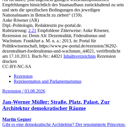
Empfehlungen hinsichtlich des Staatsaufbaus zurückhaltend zu sein
und stets die spezifischen Bedingungen des jeweiligen
Nationalstaates in Betracht zu ziehen“ (159).
Anke Rösener (AR)
Dipl.-Politologin, Redakteurin pw-portal.de.
Rubrizierung:
2.21
Empfohlene Zitierweise: Anke Rösener,
Rezension zu: Denis Alt
: Dezentralität, Föderalismus und
Wachstum. Frankfurt a. M. u. a.: 2013, in: Portal für
Politikwissenschaft, https://www.pw-portal.de/rezension/36292-
dezentralitaet-foederalismus-und-wachstum_44021, veröffentlicht
am 17.10.2013.
Buch-Nr.: 44021
Inhaltsverzeichnis
Rezension
drucken
CC-BY-NC-SA
Rezension
Repräsentation und Parlamentarismus
Rezension / 03.08.2026
Jan-Werner Müller: Straße, Platz, Palast. Zur
Architektur demokratischer Räume
Martin Gegner
Gibt es eine demokratische Architektur? Der renommierte Princeton-