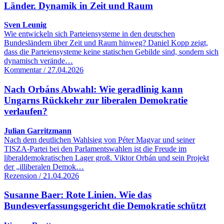
Länder. Dynamik in Zeit und Raum
Sven Leunig
Wie entwickeln sich Parteiensysteme in den deutschen
Bundesländern über Zeit und Raum hinweg? Daniel Kopp zeigt,
dass die Parteiensysteme keine statischen Gebilde sind, sondern sich
dynamisch verände…
Kommentar / 27.04.2026
Nach Orbáns Abwahl: Wie geradlinig kann
Ungarns Rückkehr zur liberalen Demokratie
verlaufen?
Julian Garritzmann
Nach dem deutlichen Wahlsieg von Péter Magyar und seiner
TISZA-Partei bei den Parlamentswahlen ist die Freude im
liberaldemokratischen Lager groß. Viktor Orbán und sein Projekt
der „illiberalen Demok…
Rezension / 21.04.2026
Susanne Baer: Rote Linien. Wie das
Bundesverfassungsgericht die Demokratie schützt