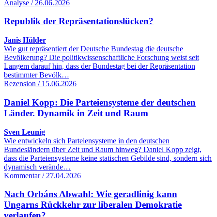
Analyse / 26.06.2026
Republik der Repräsentationslücken?
Janis Hülder
Wie gut repräsentiert der Deutsche Bundestag die deutsche
Bevölkerung? Die politikwissenschaftliche Forschung weist seit
Langem darauf hin, dass der Bundestag bei der Repräsentation
bestimmter Bevölk…
Rezension / 15.06.2026
Daniel Kopp: Die Parteiensysteme der deutschen
Länder. Dynamik in Zeit und Raum
Sven Leunig
Wie entwickeln sich Parteiensysteme in den deutschen
Bundesländern über Zeit und Raum hinweg? Daniel Kopp zeigt,
dass die Parteiensysteme keine statischen Gebilde sind, sondern sich
dynamisch verände…
Kommentar / 27.04.2026
Nach Orbáns Abwahl: Wie geradlinig kann
Ungarns Rückkehr zur liberalen Demokratie
verlaufen?