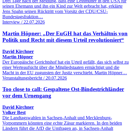
Drei Tage nach der Meldung, dass eine Leihmutter in den USA für
seinen Ehemann und ihn ein Kind zur Welt gebracht hat, erklärte
Jens Spahn seinen Rücktritt vom Vorsitz der CDU/CSU-
Bundestagsfraktion…
Interview / 22.07.2026
Martin Höpner: „Der EuGH hat das Verhältnis von
Politik und Recht mit diesem Urteil revolutioniert“
David Kirchner
Martin Höpner
Der Europäische Gerichtshof hat ein Urteil gefällt, das sich selbst zu
einer Werteaufsicht über die Mitgliedstaaten ermächtigt und die
Macht in der EU zugunsten der Justiz verschiebt. Martin Höpner…
Veranstaltungsbericht / 20.07.2026
Too close to call: Gespaltene Ost-Bindestrichländer
vor dem Urnengang
David Kirchner
Volker Best
Die Landtagswahlen in Sachsen-Anhalt und Mecklenburg-
Vorpommern könnten eine echte Zäsur markieren. In den beiden
Ländern führt die AfD die Umfragen an, in Sachsen-Anhalt