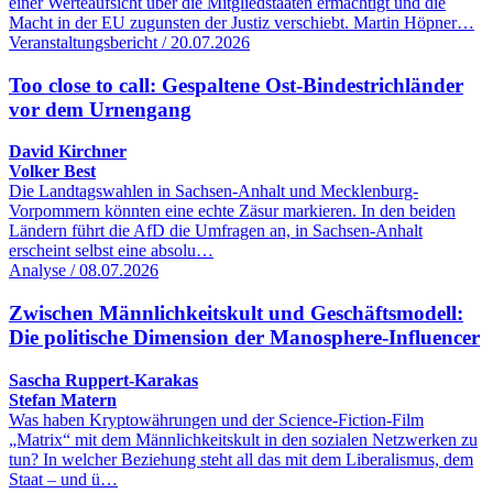
einer Werteaufsicht über die Mitgliedstaaten ermächtigt und die
Macht in der EU zugunsten der Justiz verschiebt. Martin Höpner…
Veranstaltungsbericht / 20.07.2026
Too close to call: Gespaltene Ost-Bindestrichländer
vor dem Urnengang
David Kirchner
Volker Best
Die Landtagswahlen in Sachsen-Anhalt und Mecklenburg-
Vorpommern könnten eine echte Zäsur markieren. In den beiden
Ländern führt die AfD die Umfragen an, in Sachsen-Anhalt
erscheint selbst eine absolu…
Analyse / 08.07.2026
Zwischen Männlichkeitskult und Geschäftsmodell:
Die politische Dimension der Manosphere-Influencer
Sascha Ruppert-Karakas
Stefan Matern
Was haben Kryptowährungen und der Science-Fiction-Film
„Matrix“ mit dem Männlichkeitskult in den sozialen Netzwerken zu
tun? In welcher Beziehung steht all das mit dem Liberalismus, dem
Staat – und ü…