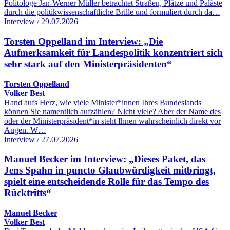
Politologe Jan-Werner Müller betrachtet Straßen, Plätze und Paläste
durch die politikwissenschaftliche Brille und formuliert durch da…
Interview / 29.07.2026
Torsten Oppelland im Interview: „Die
Aufmerksamkeit für Landespolitik konzentriert sich
sehr stark auf den Ministerpräsidenten“
Torsten Oppelland
Volker Best
Hand aufs Herz, wie viele Minister*innen Ihres Bundeslands
können Sie namentlich aufzählen? Nicht viele? Aber der Name des
oder der Ministerpräsident*in steht Ihnen wahrscheinlich direkt vor
Augen. W…
Interview / 27.07.2026
Manuel Becker im Interview: „Dieses Paket, das
Jens Spahn in puncto Glaubwürdigkeit mitbringt,
spielt eine entscheidende Rolle für das Tempo des
Rücktritts“
Manuel Becker
Volker Best