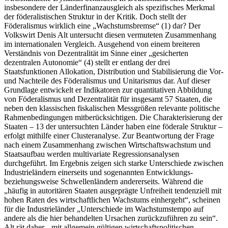
insbesondere der Länderfinanzausgleich als spezifisches Merkmal
der föderalistischen Struktur in der Kritik. Doch stellt der
Föderalismus wirklich eine „Wachstumsbremse“ (1) dar? Der
Volkswirt Denis Alt untersucht diesen vermuteten Zusammenhang
im internationalen Vergleich. Ausgehend von einem breiteren
Verständnis von Dezentralität im Sinne einer „gesicherten
dezentralen Autonomie“ (4) stellt er entlang der drei
Staatsfunktionen Allokation, Distribution und Stabilisierung die Vor‑
und Nachteile des Föderalismus und Unitarismus dar. Auf dieser
Grundlage entwickelt er Indikatoren zur quantitativen Abbildung
von Föderalismus und Dezentralität für insgesamt 57 Staaten, die
neben den klassischen fiskalischen Messgrößen relevante politische
Rahmenbedingungen mitberücksichtigen. Die Charakterisierung der
Staaten – 13 der untersuchten Länder haben eine föderale Struktur –
erfolgt mithilfe einer Clusteranalyse. Zur Beantwortung der Frage
nach einem Zusammenhang zwischen Wirtschaftswachstum und
Staatsaufbau werden multivariate Regressionsanalysen
durchgeführt. Im Ergebnis zeigen sich starke Unterschiede zwischen
Industrieländern einerseits und sogenannten Entwicklungs‑
beziehungsweise Schwellenländern andererseits. Während die
„häufig in autoritären Staaten ausgeprägte Unfreiheit tendenziell mit
hohen Raten des wirtschaftlichen Wachstums einhergeht“, scheinen
für die Industrieländer „Unterschiede im Wachstumstempo auf
andere als die hier behandelten Ursachen zurückzuführen zu sein“.
Alt rät daher, „mit allgemein gültigen wirtschaftspolitischen