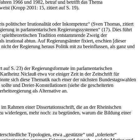
Jahren 1966 und 1982, betraf und betrifft das Thema
ist (Kropp 2001: 15, zitiert auf S. 19).
is politischer Irrationalität oder Inkompetenz“ (Sven Thomas, zitiert
egierung in parlamentarischen Regierungssystemen“ (17). Dies führt
er spieltheoretischen Tradition entstammende Zweig der
 irrational abtun. Auf Regierungsämter fixiert, erschien [dieser
nicht der Regierung heraus Politik mit zu beeinflussen, als ganz und
rt auf S. 23) der Regierungsformate im parlamentarischen
arlheinz Niclauß etwa vor einiger Zeit in der Zeitschrift für
önnte sich diese Thematik nach einer der nächsten Bundestagswahlen
sollte und Dreier-Konstellationen (siehe die gescheiterten
heitsregierung als Alternative an.
s im Rahmen einer Dissertationsschrift, die an der Rheinischen
ng zu widerlegen, mehr noch: zu begründen, warum die Bildung einer
erschiedliche Typologien, etwa „gestützte“ und „tolerierte“