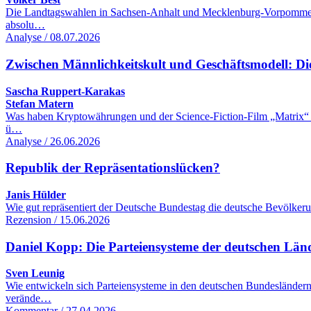
Die Landtagswahlen in Sachsen-Anhalt und Mecklenburg-Vorpommern k
absolu…
Analyse / 08.07.2026
Zwischen Männlichkeitskult und Geschäftsmodell: Di
Sascha Ruppert-Karakas
Stefan Matern
Was haben Kryptowährungen und der Science-Fiction-Film „Matrix“ mi
ü…
Analyse / 26.06.2026
Republik der Repräsentationslücken?
Janis Hülder
Wie gut repräsentiert der Deutsche Bundestag die deutsche Bevölker
Rezension / 15.06.2026
Daniel Kopp: Die Parteiensysteme der deutschen Lä
Sven Leunig
Wie entwickeln sich Parteiensysteme in den deutschen Bundesländern
verände…
Kommentar / 27.04.2026