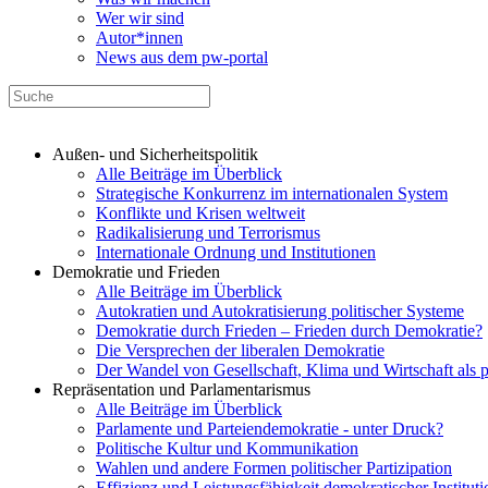
Wer wir sind
Autor*innen
News aus dem pw-portal
Außen- und Sicherheitspolitik
Alle Beiträge im Überblick
Strategische Konkurrenz im internationalen System
Konflikte und Krisen weltweit
Radikalisierung und Terrorismus
Internationale Ordnung und Institutionen
Demokratie und Frieden
Alle Beiträge im Überblick
Autokratien und Autokratisierung politischer Systeme
Demokratie durch Frieden – Frieden durch Demokratie?
Die Versprechen der liberalen Demokratie
Der Wandel von Gesellschaft, Klima und Wirtschaft als 
Repräsentation und Parlamentarismus
Alle Beiträge im Überblick
Parlamente und Parteiendemokratie - unter Druck?
Politische Kultur und Kommunikation
Wahlen und andere Formen politischer Partizipation
Effizienz und Leistungsfähigkeit demokratischer Institut