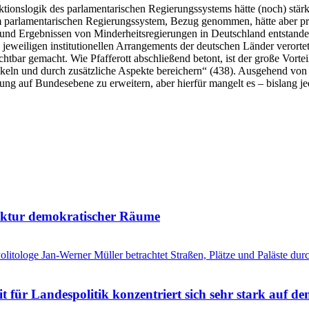
ionslogik des parlamentarischen Regierungssystems hätte (noch) stä
im parlamentarischen Regierungssystem, Bezug genommen, hätte aber pr
nd Ergebnissen von Minderheitsregierungen in Deutschland entstanden,
eweiligen institutionellen Arrangements der deutschen Länder verorte
chtbar gemacht. Wie Pfafferott abschließend betont, ist der große Vorte
ckeln und durch zusätzliche Aspekte bereichern“ (438). Ausgehend von d
ng auf Bundesebene zu erweitern, aber hierfür mangelt es – bislang j
tektur demokratischer Räume
litologe Jan-Werner Müller betrachtet Straßen, Plätze und Paläste durc
für Landespolitik konzentriert sich sehr stark auf de