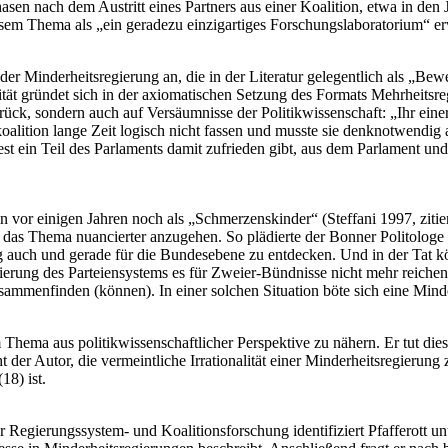
n nach dem Austritt eines Partners aus einer Koalition, etwa in den 
esem Thema als „ein geradezu einzigartiges Forschungslaboratorium“ erwe
der Minderheitsregierung an, die in der Literatur gelegentlich als „Bewe
ität gründet sich in der axiomatischen Setzung des Formats Mehrheitsr
urück, sondern auch auf Versäumnisse der Politikwissenschaft: „Ihr ein
ition lange Zeit logisch nicht fassen und musste sie denknotwendig als
t ein Teil des Parlaments damit zufrieden gibt, aus dem Parlament und 
n vor einigen Jahren noch als „Schmerzenskinder“ (Steffani 1997, zitie
 das Thema nuancierter anzugehen. So plädierte der Bonner Politologe K
g auch und gerade für die Bundesebene zu entdecken. Und in der Tat k
ierung des Parteiensystems es für Zweier-Bündnisse nicht mehr reichen 
mmenfinden (können). In einer solchen Situation böte sich eine Minder
 Thema aus politikwissenschaftlicher Perspektive zu nähern. Er tut die
t der Autor, die vermeintliche Irrationalität einer Minderheitsregieru
18) ist.
Regierungssystem- und Koalitionsforschung identifiziert Pfafferott unt