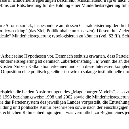
zesse in Minderheitsregierungen beschreibt. Anschließend fragt er nac
ebnis zur Entscheidung für die Bildung einer Minderheitsregierung führt 
Kare Stroms zurück, insbesondere auf dessen Charakterisierung der drei
„policy-seeking“ (das Ziel, Politikinhalte umzusetzen). Diesen drei Zie
ideale“ Minderheitsregierung typologisieren zu können (vgl. 62 ff.). Sch
der Arbeit seine Hypothesen vor. Demnach steht zu erwarten, dass Part
rheitsregierung ist demnach „überlebensfähig“, a) wenn die an dieser 
Kosten-Nutzen-Kalkulation erkennen und sich diese Interessen komplem
Opposition eine politisch geteilte ist sowie c) solange institutionell
lbeispiele: die beiden Ausformungen des „Magdeburger Modells“, also z
 1998 beziehungsweise 1998 und 2002 sowie die Minderheitsregierung
wie das Parteiensystem des jeweiligen Landes vorgestellt, die Entstehun
ldung und politische Kultur beschrieben sowie nach der einschlägigen
ungsrechtlichen Rahmenbedingungen – was vermutlich zu Beginn eines je