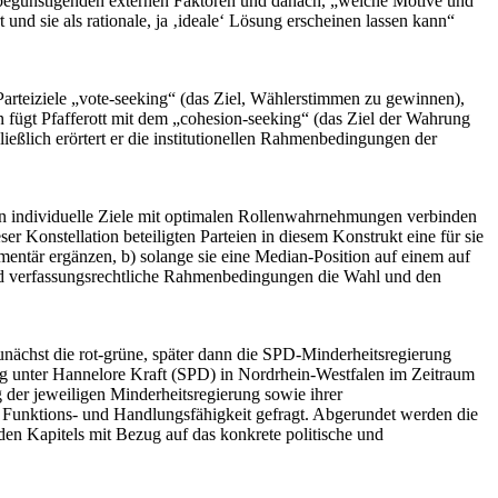
h begünstigenden externen Faktoren und danach, „welche Motive und
und sie als rationale, ja ‚ideale‘ Lösung erscheinen lassen kann“
 Parteiziele „vote-seeking“ (das Ziel, Wählerstimmen zu gewinnen),
len fügt Pfafferott mit dem „cohesion-seeking“ (das Ziel der Wahrung
ließlich erörtert er die institutionellen Rahmenbedingungen der
eien individuelle Ziele mit optimalen Rollenwahrnehmungen verbinden
Konstellation beteiligten Parteien in diesem Konstrukt eine für sie
entär ergänzen, b) solange sie eine Median-Position auf einem auf
e und verfassungsrechtliche Rahmenbedingungen die Wahl und den
unächst die rot-grüne, später dann die SPD-Minderheitsregierung
 unter Hannelore Kraft (SPD) in Nordrhein-Westfalen im Zeitraum
g der jeweiligen Minderheitsregierung sowie ihrer
 Funktions- und Handlungsfähigkeit gefragt. Abgerundet werden die
den Kapitels mit Bezug auf das konkrete politische und