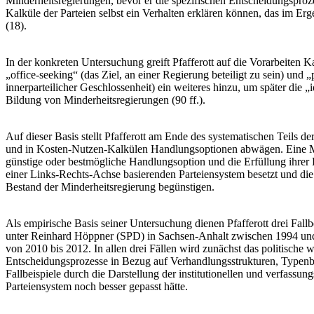
Minderheitsregierungen, bevor er die spezifischen Entscheidungspro
Kalküle der Parteien selbst ein Verhalten erklären können, das im Erg
(18).
In der konkreten Untersuchung greift Pfafferott auf die Vorarbeiten 
„office-seeking“ (das Ziel, an einer Regierung beteiligt zu sein) und 
innerparteilicher Geschlossenheit) ein weiteres hinzu, um später die „
Bildung von Minderheitsregierungen (90 ff.).
Auf dieser Basis stellt Pfafferott am Ende des systematischen Teils 
und in Kosten-Nutzen-Kalkülen Handlungsoptionen abwägen. Eine Minde
günstige oder bestmögliche Handlungsoption und die Erfüllung ihrer 
einer Links-Rechts-Achse basierenden Parteiensystem besetzt und die 
Bestand der Minderheitsregierung begünstigen.
Als empirische Basis seiner Untersuchung dienen Pfafferott drei Fal
unter Reinhard Höppner (SPD) in Sachsen-Anhalt zwischen 1994 und
von 2010 bis 2012. In allen drei Fällen wird zunächst das politische 
Entscheidungsprozesse in Bezug auf Verhandlungsstrukturen, Typenbi
Fallbeispiele durch die Darstellung der institutionellen und verfass
Parteiensystem noch besser gepasst hätte.