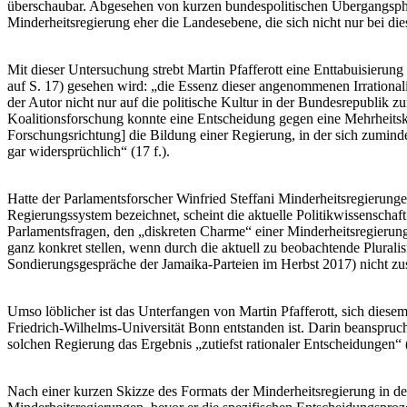
überschaubar. Abgesehen von kurzen bundespolitischen Übergangsphase
Minderheitsregierung eher die Landesebene, die sich nicht nur bei di
Mit dieser Untersuchung strebt Martin Pfafferott eine Enttabuisierung 
auf S. 17) gesehen wird: „die Essenz dieser angenommenen Irrational
der Autor nicht nur auf die politische Kultur in der Bundesrepublik z
Koalitionsforschung konnte eine Entscheidung gegen eine Mehrheitskoal
Forschungsrichtung] die Bildung einer Regierung, in der sich zumindes
gar widersprüchlich“ (17 f.).
Hatte der Parlamentsforscher Winfried Steffani Minderheitsregierunge
Regierungssystem bezeichnet, scheint die aktuelle Politikwissenschaft
Parlamentsfragen, den „diskreten Charme“ einer Minderheitsregierun
ganz konkret stellen, wenn durch die aktuell zu beobachtende Pluralis
Sondierungsgespräche der Jamaika-Parteien im Herbst 2017) nicht zusa
Umso löblicher ist das Unterfangen von Martin Pfafferott, sich diesem
Friedrich-Wilhelms-Universität Bonn entstanden ist. Darin beanspruch
solchen Regierung das Ergebnis „zutiefst rationaler Entscheidungen“ (
Nach einer kurzen Skizze des Formats der Minderheitsregierung in der 