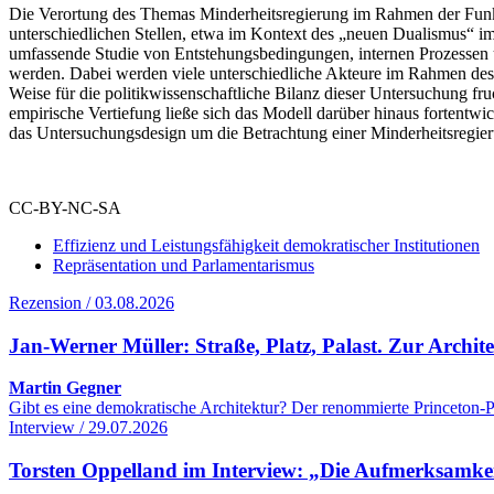
Die Verortung des Themas Minderheitsregierung im Rahmen der Funkt
unterschiedlichen Stellen, etwa im Kontext des „neuen Dualismus“ 
umfassende Studie von Entstehungsbedingungen, internen Prozessen u
werden. Dabei werden viele unterschiedliche Akteure im Rahmen des j
Weise für die politikwissenschaftliche Bilanz dieser Untersuchung fru
empirische Vertiefung ließe sich das Modell darüber hinaus fortentwi
das Untersuchungsdesign um die Betrachtung einer Minderheitsregieru
CC-BY-NC-SA
Effizienz und Leistungsfähigkeit demokratischer Institutionen
Repräsentation und Parlamentarismus
Rezension / 03.08.2026
Jan-Werner Müller: Straße, Platz, Palast. Zur Archi
Martin Gegner
Gibt es eine demokratische Architektur? Der renommierte Princeton-Po
Interview / 29.07.2026
Torsten Oppelland im Interview: „Die Aufmerksamkeit 