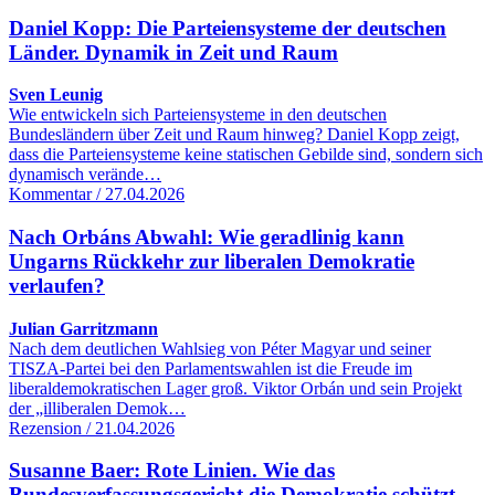
Daniel Kopp: Die Parteiensysteme der deutschen
Länder. Dynamik in Zeit und Raum
Sven Leunig
Wie entwickeln sich Parteiensysteme in den deutschen
Bundesländern über Zeit und Raum hinweg? Daniel Kopp zeigt,
dass die Parteiensysteme keine statischen Gebilde sind, sondern sich
dynamisch verände…
Kommentar / 27.04.2026
Nach Orbáns Abwahl: Wie geradlinig kann
Ungarns Rückkehr zur liberalen Demokratie
verlaufen?
Julian Garritzmann
Nach dem deutlichen Wahlsieg von Péter Magyar und seiner
TISZA-Partei bei den Parlamentswahlen ist die Freude im
liberaldemokratischen Lager groß. Viktor Orbán und sein Projekt
der „illiberalen Demok…
Rezension / 21.04.2026
Susanne Baer: Rote Linien. Wie das
Bundesverfassungsgericht die Demokratie schützt