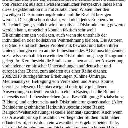
von Personen; aus sozialwissenschaftlicher Perspektive indes kann
diese Legaldefinition nur mit zusätzlichem Wissen über den
jeweiligen Diskriminierungskontext auf die Realität bezogen
werden. Dies gilt schon deshalb, weil nicht jedes Erleben von
Benachteiligung sachlich wie normativ als Diskriminierung gewertet
werden kann, umgekehrt können faktisch sehr wohl
Diskriminierungen vorliegen, auch wenn sie unterhalb der
individuellen oder kollektiven Wahrnehmung bleiben. Die Autoren
der Studie sind sich dieser Problematik bewusst und haben ihren
Untersuchungen einen an die Tatbestände des AGG anschließenden,
sozialwissenschaftlich erweiterten Diskriminierungsbegriff zugrunde
gelegt. Im Kern besteht die Studie zum einen aus einer Auswertung
vorhandener empirischer Untersuchungen auf deutscher und
europäischer Ebene, zum anderen aus einer Reihe eigener,
2009/2010 durchgeführter Erhebungen (Online-Umfrage,
Medienanalyse, Befragung von Verbänden und Anwaltsbüros,
Gerichtsanalysen). Die überwiegend deskriptiv gehaltenen
Auswertungen orientieren sich an einem Raster, das die Befunde
einerseits nach Lebensbereichen (u. a. Beschäftigung; Sozialschutz;
Bildung) und andererseits nach Diskriminierungsmerkmalen (Alter;
Behinderung; ethnische Herkunft/zugeschriebene Rasse;
Religion/Weltanschauung; sexuelle Identität) zuordnet. Auch wenn
das Auswahlprinzip hinsichtlich vorliegender Studien nicht näher
erläutert wird, so ist doch ein wesentliches Ergebnis beider Teile,
dass die Wahrnehmung von Diskriminierungen im hohen Maße