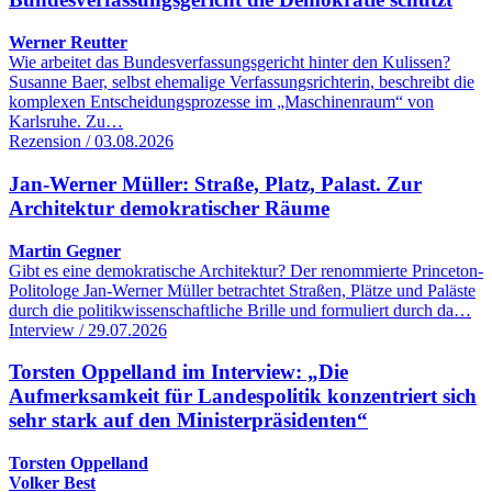
Werner Reutter
Wie arbeitet das Bundesverfassungsgericht hinter den Kulissen?
Susanne Baer, selbst ehemalige Verfassungsrichterin, beschreibt die
komplexen Entscheidungsprozesse im „Maschinenraum“ von
Karlsruhe. Zu…
Rezension / 03.08.2026
Jan-Werner Müller: Straße, Platz, Palast. Zur
Architektur demokratischer Räume
Martin Gegner
Gibt es eine demokratische Architektur? Der renommierte Princeton-
Politologe Jan-Werner Müller betrachtet Straßen, Plätze und Paläste
durch die politikwissenschaftliche Brille und formuliert durch da…
Interview / 29.07.2026
Torsten Oppelland im Interview: „Die
Aufmerksamkeit für Landespolitik konzentriert sich
sehr stark auf den Ministerpräsidenten“
Torsten Oppelland
Volker Best