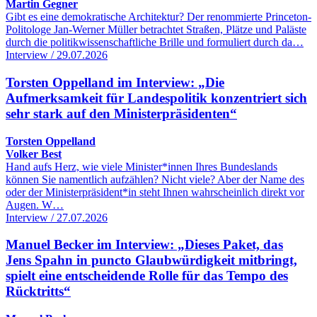
Martin Gegner
Gibt es eine demokratische Architektur? Der renommierte Princeton-
Politologe Jan-Werner Müller betrachtet Straßen, Plätze und Paläste
durch die politikwissenschaftliche Brille und formuliert durch da…
Interview / 29.07.2026
Torsten Oppelland im Interview: „Die
Aufmerksamkeit für Landespolitik konzentriert sich
sehr stark auf den Ministerpräsidenten“
Torsten Oppelland
Volker Best
Hand aufs Herz, wie viele Minister*innen Ihres Bundeslands
können Sie namentlich aufzählen? Nicht viele? Aber der Name des
oder der Ministerpräsident*in steht Ihnen wahrscheinlich direkt vor
Augen. W…
Interview / 27.07.2026
Manuel Becker im Interview: „Dieses Paket, das
Jens Spahn in puncto Glaubwürdigkeit mitbringt,
spielt eine entscheidende Rolle für das Tempo des
Rücktritts“