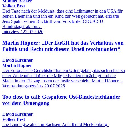
Manuel Becker
Volker Best
Drei Tage nach der Meldung, dass eine Leihmutter in den USA für
seinen Ehemann und ihn ein Kind zur Welt gebracht hat, erklärte
Jens Spahn seinen Rücktritt vom Vorsitz der CDU/CSU-
Bundestagsfraktion…
Interview / 22.07.2026
Martin Höpner: „Der EuGH hat das Verhältnis von
Politik und Recht mit diesem Urteil revolutioniert“
David Kirchner
Martin Höpner
Der Europäische Gerichtshof hat ein Urteil gefällt, das sich selbst zu
einer Werteaufsicht über die Mitgliedstaaten ermächtigt und die
Macht in der EU zugunsten der Justiz verschiebt. Martin Höpner…
Veranstaltungsbericht / 20.07.2026
Too close to call: Gespaltene Ost-Bindestrichländer
vor dem Urnengang
David Kirchner
Volker Best
Die Landtagswahlen in Sachsen-Anhalt und Mecklenburg-