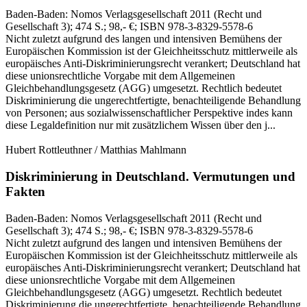
Baden-Baden:
Nomos Verlagsgesellschaft
2011
(Recht und
Gesellschaft 3)
; 474 S.
; 98,- €
; ISBN 978-3-8329-5578-6
Nicht zuletzt aufgrund des langen und intensiven Bemühens der
Europäischen Kommission ist der Gleichheitsschutz mittlerweile als
europäisches Anti-Diskriminierungsrecht verankert; Deutschland hat
diese unionsrechtliche Vorgabe mit dem Allgemeinen
Gleichbehandlungsgesetz (AGG) umgesetzt. Rechtlich bedeutet
Diskriminierung die ungerechtfertigte, benachteiligende Behandlung
von Personen; aus sozialwissenschaftlicher Perspektive indes kann
diese Legaldefinition nur mit zusätzlichem Wissen über den j...
Hubert Rottleuthner / Matthias Mahlmann
Diskriminierung in Deutschland.
Vermutungen und
Fakten
Baden-Baden:
Nomos Verlagsgesellschaft
2011
(Recht und
Gesellschaft 3)
; 474 S.
; 98,- €
; ISBN 978-3-8329-5578-6
Nicht zuletzt aufgrund des langen und intensiven Bemühens der
Europäischen Kommission ist der Gleichheitsschutz mittlerweile als
europäisches Anti-Diskriminierungsrecht verankert; Deutschland hat
diese unionsrechtliche Vorgabe mit dem Allgemeinen
Gleichbehandlungsgesetz (AGG) umgesetzt. Rechtlich bedeutet
Diskriminierung die ungerechtfertigte, benachteiligende Behandlung