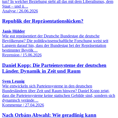
tun? In welcher Beziehung steht all das mit dem Liberalismus, dem
Staat – und ü…
Analyse / 26.06.2026
Republik der Repräsentationslücken?
Janis Hülder
Wie gut repräsentiert der Deutsche Bundestag die deutsche
Bevölkerung? Die politikwissenschaftliche Forschung weist seit
Langem darauf hin, dass der Bundestag bei der Repräsentation
bestimmter Bevölk…
Rezension / 15.06.2026
Daniel Kopp: Die Parteiensysteme der deutschen
Länder. Dynamik in Zeit und Raum
Sven Leunig
Wie entwickeln sich Parteiensysteme in den deutschen
Bundesländern über Zeit und Raum hinweg? Daniel Kopp zeigt,
dass die Parteiensysteme keine statischen Gebilde sind, sondern sich
dynamisch verände…
Kommentar / 27.04.2026
Nach Orbáns Abwahl: Wie geradlinig kann