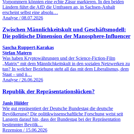
Vorpommern könnten eine echte Zäsur markieren. In den beiden
Ländern führt die AfD die Umfragen an, in Sachsen-Anhalt
erscheint selbst eine absolu…
Analyse / 08.07.2026
Zwischen Männlichkeitskult und Geschäftsmodell:
Die politische Dimension der Manosphere-Influencer
Sascha Ruppert-Karakas
Stefan Matern
Was haben Kryptowährungen und der Science-Fiction-Film
„Matrix“ mit dem Männlichkeitskult in den sozialen Netzwerken zu
tun? In welcher Beziehung steht all das mit dem Liberalismus, dem
Staat – und ü…
Analyse / 26.06.2026
Republik der Repräsentationslücken?
Janis Hülder
Wie gut repräsentiert der Deutsche Bundestag die deutsche
Bevölkerung? Die politikwissenschaftliche Forschung weist seit
Langem darauf hin, dass der Bundestag bei der Repräsentation
bestimmter Bevölk…
Rezension / 15.06.2026