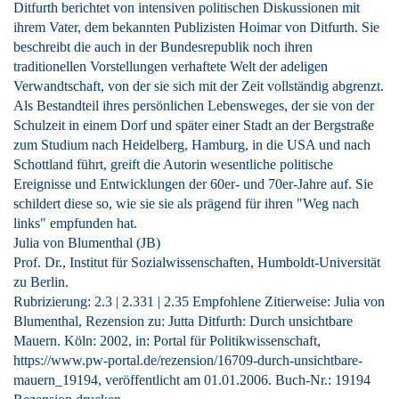
Ditfurth berichtet von intensiven politischen Diskussionen mit
ihrem Vater, dem bekannten Publizisten Hoimar von Ditfurth. Sie
beschreibt die auch in der Bundesrepublik noch ihren
traditionellen Vorstellungen verhaftete Welt der adeligen
Verwandtschaft, von der sie sich mit der Zeit vollständig abgrenzt.
Als Bestandteil ihres persönlichen Lebensweges, der sie von der
Schulzeit in einem Dorf und später einer Stadt an der Bergstraße
zum Studium nach Heidelberg, Hamburg, in die USA und nach
Schottland führt, greift die Autorin wesentliche politische
Ereignisse und Entwicklungen der 60er- und 70er-Jahre auf. Sie
schildert diese so, wie sie sie als prägend für ihren "Weg nach
links" empfunden hat.
Julia von Blumenthal (JB)
Prof. Dr., Institut für Sozialwissenschaften, Humboldt-Universität
zu Berlin.
Rubrizierung:
2.3
|
2.331
|
2.35
Empfohlene Zitierweise: Julia von
Blumenthal, Rezension zu: Jutta Ditfurth
: Durch unsichtbare
Mauern. Köln: 2002, in: Portal für Politikwissenschaft,
https://www.pw-portal.de/rezension/16709-durch-unsichtbare-
mauern_19194, veröffentlicht am 01.01.2006.
Buch-Nr.: 19194