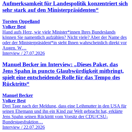
Aufmerksamkeit für Landespolitik konzentriert sich
sehr stark auf den Ministerpräsidenten“
Torsten Oppelland
Volker Best
Hand aufs Herz, wie viele Minister*innen Ihres Bundeslands
können Sie namentlich aufzählen? Nicht viele? Aber der Name des
oder der Ministerpräsident*in steht Ihnen wahrscheinlich direkt vor
Augen. W…
Interview / 27.07.2026
Manuel Becker im Interview: „Dieses Paket, das
Jens Spahn in puncto Glaubwürdigkeit mitbringt,
spielt eine entscheidende Rolle für das Tempo des
Rücktritts“
Manuel Becker
Volker Best
Drei Tage nach der Meldung, dass eine Leihmutter in den USA für
seinen Ehemann und ihn ein Kind zur Welt gebracht hat, erklärte
Jens Spahn seinen Rücktritt vom Vorsitz der CDU/CSU-
Bundestagsfraktion…
Interview / 22.07.2026