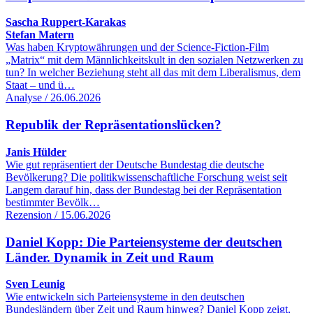
Sascha Ruppert-Karakas
Stefan Matern
Was haben Kryptowährungen und der Science-Fiction-Film
„Matrix“ mit dem Männlichkeitskult in den sozialen Netzwerken zu
tun? In welcher Beziehung steht all das mit dem Liberalismus, dem
Staat – und ü…
Analyse / 26.06.2026
Republik der Repräsentationslücken?
Janis Hülder
Wie gut repräsentiert der Deutsche Bundestag die deutsche
Bevölkerung? Die politikwissenschaftliche Forschung weist seit
Langem darauf hin, dass der Bundestag bei der Repräsentation
bestimmter Bevölk…
Rezension / 15.06.2026
Daniel Kopp: Die Parteiensysteme der deutschen
Länder. Dynamik in Zeit und Raum
Sven Leunig
Wie entwickeln sich Parteiensysteme in den deutschen
Bundesländern über Zeit und Raum hinweg? Daniel Kopp zeigt,