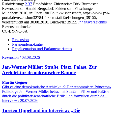
Rubrizierung:
2.37
Empfohlene Zitierweise: Dirk Burmester,
Rezension zu: Harald Bergsdorf
: Fakten statt Fälschungen.
München: 2010, in: Portal für Politikwissenschaft, https://www.pw-
portal.de/rezension/32784-fakten-statt-faelschungen_39155,
veröffentlicht am 30.08.2010.
Buch-Nr.: 39155
Inhaltsverzeichnis
Rezension drucken
CC-BY-NC-SA
Rezension
Parteiendemokratie
Repräsentation und Parlamentarismus
Rezension / 03.08.2026
Jan-Werner Müller: Straße, Platz, Palast. Zur
Architektur demokratischer Räume
Martin Gegner
Gibt es eine demokratische Architektur? Der renommierte Princeton-
Politologe Jan-Werner Müller betrachtet Straßen, Plätze und Paläste
durch die politikwissenschaftliche Brille und formuliert durch da…
Interview / 29.07.2026
Torsten Oppelland im Interview: „Die