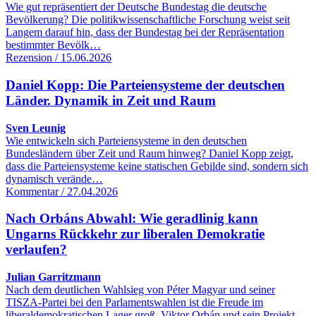
Wie gut repräsentiert der Deutsche Bundestag die deutsche
Bevölkerung? Die politikwissenschaftliche Forschung weist seit
Langem darauf hin, dass der Bundestag bei der Repräsentation
bestimmter Bevölk…
Rezension / 15.06.2026
Daniel Kopp: Die Parteiensysteme der deutschen
Länder. Dynamik in Zeit und Raum
Sven Leunig
Wie entwickeln sich Parteiensysteme in den deutschen
Bundesländern über Zeit und Raum hinweg? Daniel Kopp zeigt,
dass die Parteiensysteme keine statischen Gebilde sind, sondern sich
dynamisch verände…
Kommentar / 27.04.2026
Nach Orbáns Abwahl: Wie geradlinig kann
Ungarns Rückkehr zur liberalen Demokratie
verlaufen?
Julian Garritzmann
Nach dem deutlichen Wahlsieg von Péter Magyar und seiner
TISZA-Partei bei den Parlamentswahlen ist die Freude im
liberaldemokratischen Lager groß. Viktor Orbán und sein Projekt