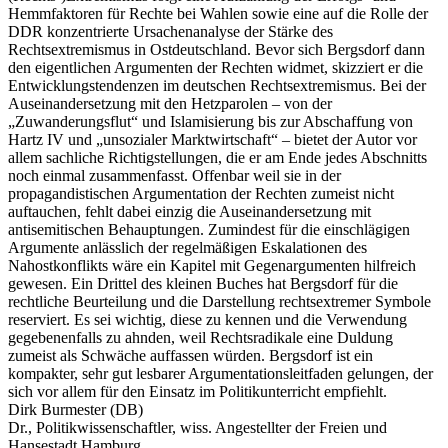
Hemmfaktoren für Rechte bei Wahlen sowie eine auf die Rolle der
DDR konzentrierte Ursachenanalyse der Stärke des
Rechtsextremismus in Ostdeutschland. Bevor sich Bergsdorf dann
den eigentlichen Argumenten der Rechten widmet, skizziert er die
Entwicklungstendenzen im deutschen Rechtsextremismus. Bei der
Auseinandersetzung mit den Hetzparolen – von der
„Zuwanderungsflut“ und Islamisierung bis zur Abschaffung von
Hartz IV und „unsozialer Marktwirtschaft“ – bietet der Autor vor
allem sachliche Richtigstellungen, die er am Ende jedes Abschnitts
noch einmal zusammenfasst. Offenbar weil sie in der
propagandistischen Argumentation der Rechten zumeist nicht
auftauchen, fehlt dabei einzig die Auseinandersetzung mit
antisemitischen Behauptungen. Zumindest für die einschlägigen
Argumente anlässlich der regelmäßigen Eskalationen des
Nahostkonflikts wäre ein Kapitel mit Gegenargumenten hilfreich
gewesen. Ein Drittel des kleinen Buches hat Bergsdorf für die
rechtliche Beurteilung und die Darstellung rechtsextremer Symbole
reserviert. Es sei wichtig, diese zu kennen und die Verwendung
gegebenenfalls zu ahnden, weil Rechtsradikale eine Duldung
zumeist als Schwäche auffassen würden. Bergsdorf ist ein
kompakter, sehr gut lesbarer Argumentationsleitfaden gelungen, der
sich vor allem für den Einsatz im Politikunterricht empfiehlt.
Dirk Burmester (DB)
Dr., Politikwissenschaftler, wiss. Angestellter der Freien und
Hansestadt Hamburg.