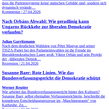
dass die Parteiensysteme keine statischen Gebilde sind, sondern sich
dynamisch verände…
Kommentar / 27.04.2026
Nach Orbáns Abwahl: Wie geradlinig kann
Ungarns Rückkehr zur liberalen Demokratie
verlaufen?
Julian Garritzmann
Nach dem deutlichen Wahlsieg von Péter Magyar und seiner
TISZA-Partei bei den Parlamentswahlen ist die Freude im
liberaldemokratischen Lager groß. Viktor Orbán und sein Projekt
der „illiberalen Demok…
Rezension / 21.04.2026
Susanne Baer: Rote Linien. Wie das
Bundesverfassungsgericht die Demokratie schützt
Werner Reutter
Wie arbeitet das Bundesverfassungsgericht hinter den Kulissen?
Susanne Baer, selbst ehemalige Verfassungsrichterin, beschreibt die
komplexen Entscheidungsprozesse im „Maschinenraum“ von
Karlsruhe. Zu…