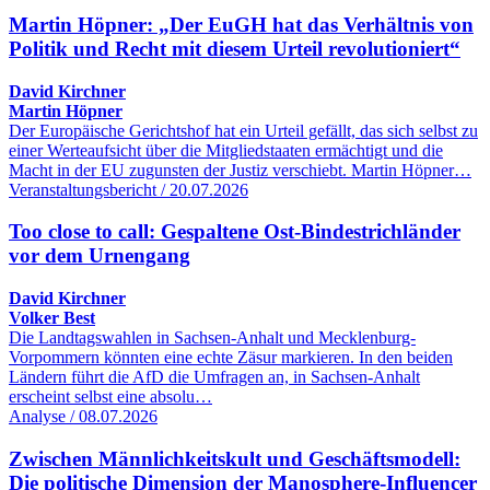
Martin Höpner: „Der EuGH hat das Verhältnis von
Politik und Recht mit diesem Urteil revolutioniert“
David Kirchner
Martin Höpner
Der Europäische Gerichtshof hat ein Urteil gefällt, das sich selbst zu
einer Werteaufsicht über die Mitgliedstaaten ermächtigt und die
Macht in der EU zugunsten der Justiz verschiebt. Martin Höpner…
Veranstaltungsbericht / 20.07.2026
Too close to call: Gespaltene Ost-Bindestrichländer
vor dem Urnengang
David Kirchner
Volker Best
Die Landtagswahlen in Sachsen-Anhalt und Mecklenburg-
Vorpommern könnten eine echte Zäsur markieren. In den beiden
Ländern führt die AfD die Umfragen an, in Sachsen-Anhalt
erscheint selbst eine absolu…
Analyse / 08.07.2026
Zwischen Männlichkeitskult und Geschäftsmodell:
Die politische Dimension der Manosphere-Influencer