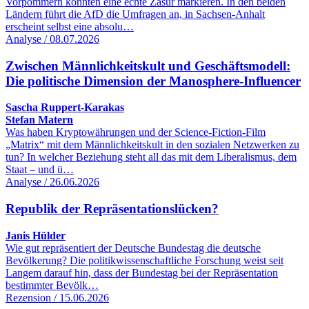
Vorpommern könnten eine echte Zäsur markieren. In den beiden
Ländern führt die AfD die Umfragen an, in Sachsen-Anhalt
erscheint selbst eine absolu…
Analyse / 08.07.2026
Zwischen Männlichkeitskult und Geschäftsmodell:
Die politische Dimension der Manosphere-Influencer
Sascha Ruppert-Karakas
Stefan Matern
Was haben Kryptowährungen und der Science-Fiction-Film
„Matrix“ mit dem Männlichkeitskult in den sozialen Netzwerken zu
tun? In welcher Beziehung steht all das mit dem Liberalismus, dem
Staat – und ü…
Analyse / 26.06.2026
Republik der Repräsentationslücken?
Janis Hülder
Wie gut repräsentiert der Deutsche Bundestag die deutsche
Bevölkerung? Die politikwissenschaftliche Forschung weist seit
Langem darauf hin, dass der Bundestag bei der Repräsentation
bestimmter Bevölk…
Rezension / 15.06.2026