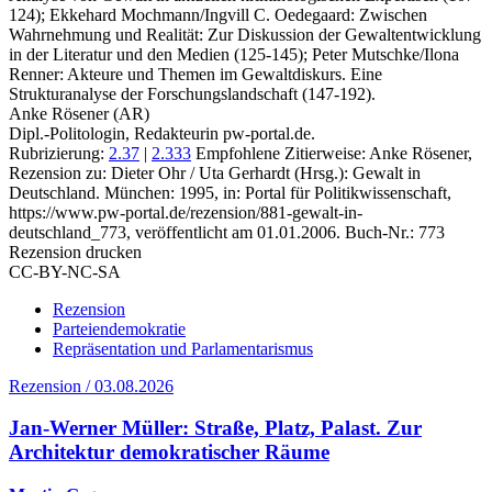
124); Ekkehard Mochmann/Ingvill C. Oedegaard: Zwischen
Wahrnehmung und Realität: Zur Diskussion der Gewaltentwicklung
in der Literatur und den Medien (125-145); Peter Mutschke/Ilona
Renner: Akteure und Themen im Gewaltdiskurs. Eine
Strukturanalyse der Forschungslandschaft (147-192).
Anke Rösener (AR)
Dipl.-Politologin, Redakteurin pw-portal.de.
Rubrizierung:
2.37
|
2.333
Empfohlene Zitierweise: Anke Rösener,
Rezension zu: Dieter Ohr / Uta Gerhardt
(Hrsg.): Gewalt in
Deutschland. München: 1995, in: Portal für Politikwissenschaft,
https://www.pw-portal.de/rezension/881-gewalt-in-
deutschland_773, veröffentlicht am 01.01.2006.
Buch-Nr.: 773
Rezension drucken
CC-BY-NC-SA
Rezension
Parteiendemokratie
Repräsentation und Parlamentarismus
Rezension / 03.08.2026
Jan-Werner Müller: Straße, Platz, Palast. Zur
Architektur demokratischer Räume