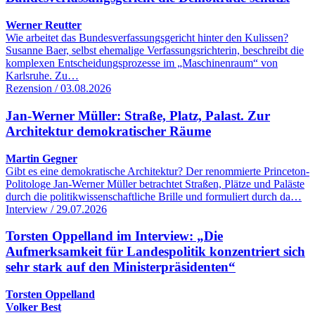
Werner Reutter
Wie arbeitet das Bundesverfassungsgericht hinter den Kulissen?
Susanne Baer, selbst ehemalige Verfassungsrichterin, beschreibt die
komplexen Entscheidungsprozesse im „Maschinenraum“ von
Karlsruhe. Zu…
Rezension / 03.08.2026
Jan-Werner Müller: Straße, Platz, Palast. Zur
Architektur demokratischer Räume
Martin Gegner
Gibt es eine demokratische Architektur? Der renommierte Princeton-
Politologe Jan-Werner Müller betrachtet Straßen, Plätze und Paläste
durch die politikwissenschaftliche Brille und formuliert durch da…
Interview / 29.07.2026
Torsten Oppelland im Interview: „Die
Aufmerksamkeit für Landespolitik konzentriert sich
sehr stark auf den Ministerpräsidenten“
Torsten Oppelland
Volker Best