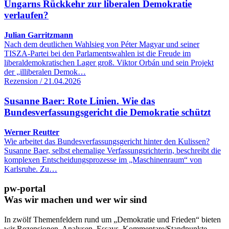
Ungarns Rückkehr zur liberalen Demokratie
verlaufen?
Julian Garritzmann
Nach dem deutlichen Wahlsieg von Péter Magyar und seiner
TISZA-Partei bei den Parlamentswahlen ist die Freude im
liberaldemokratischen Lager groß. Viktor Orbán und sein Projekt
der „illiberalen Demok…
Rezension / 21.04.2026
Susanne Baer: Rote Linien. Wie das
Bundesverfassungsgericht die Demokratie schützt
Werner Reutter
Wie arbeitet das Bundesverfassungsgericht hinter den Kulissen?
Susanne Baer, selbst ehemalige Verfassungsrichterin, beschreibt die
komplexen Entscheidungsprozesse im „Maschinenraum“ von
Karlsruhe. Zu…
pw-portal
Was wir machen und wer wir sind
In zwölf Themenfeldern rund um „Demokratie und Frieden“ bieten
wir Rezensionen, Analysen, Essays, Kommentare/Standpunkte