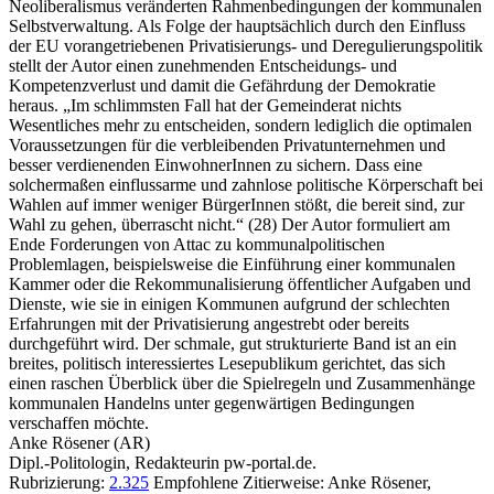
Neoliberalismus veränderten Rahmenbedingungen der kommunalen
Selbstverwaltung. Als Folge der hauptsächlich durch den Einfluss
der EU vorangetriebenen Privatisierungs- und Deregulierungspolitik
stellt der Autor einen zunehmenden Entscheidungs- und
Kompetenzverlust und damit die Gefährdung der Demokratie
heraus. „Im schlimmsten Fall hat der Gemeinderat nichts
Wesentliches mehr zu entscheiden, sondern lediglich die optimalen
Voraussetzungen für die verbleibenden Privatunternehmen und
besser verdienenden EinwohnerInnen zu sichern. Dass eine
solchermaßen einflussarme und zahnlose politische Körperschaft bei
Wahlen auf immer weniger BürgerInnen stößt, die bereit sind, zur
Wahl zu gehen, überrascht nicht.“ (28) Der Autor formuliert am
Ende Forderungen von Attac zu kommunalpolitischen
Problemlagen, beispielsweise die Einführung einer kommunalen
Kammer oder die Rekommunalisierung öffentlicher Aufgaben und
Dienste, wie sie in einigen Kommunen aufgrund der schlechten
Erfahrungen mit der Privatisierung angestrebt oder bereits
durchgeführt wird. Der schmale, gut strukturierte Band ist an ein
breites, politisch interessiertes Lesepublikum gerichtet, das sich
einen raschen Überblick über die Spielregeln und Zusammenhänge
kommunalen Handelns unter gegenwärtigen Bedingungen
verschaffen möchte.
Anke Rösener (AR)
Dipl.-Politologin, Redakteurin pw-portal.de.
Rubrizierung:
2.325
Empfohlene Zitierweise: Anke Rösener,