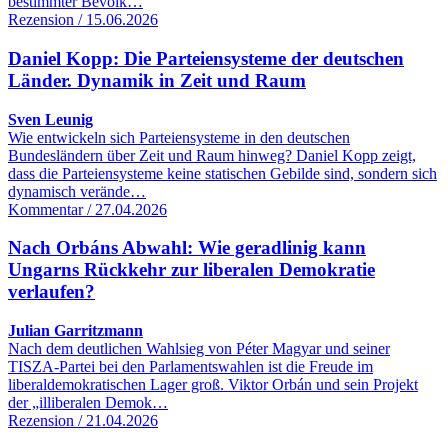
bestimmter Bevölk…
Rezension / 15.06.2026
Daniel Kopp: Die Parteiensysteme der deutschen
Länder. Dynamik in Zeit und Raum
Sven Leunig
Wie entwickeln sich Parteiensysteme in den deutschen
Bundesländern über Zeit und Raum hinweg? Daniel Kopp zeigt,
dass die Parteiensysteme keine statischen Gebilde sind, sondern sich
dynamisch verände…
Kommentar / 27.04.2026
Nach Orbáns Abwahl: Wie geradlinig kann
Ungarns Rückkehr zur liberalen Demokratie
verlaufen?
Julian Garritzmann
Nach dem deutlichen Wahlsieg von Péter Magyar und seiner
TISZA-Partei bei den Parlamentswahlen ist die Freude im
liberaldemokratischen Lager groß. Viktor Orbán und sein Projekt
der „illiberalen Demok…
Rezension / 21.04.2026