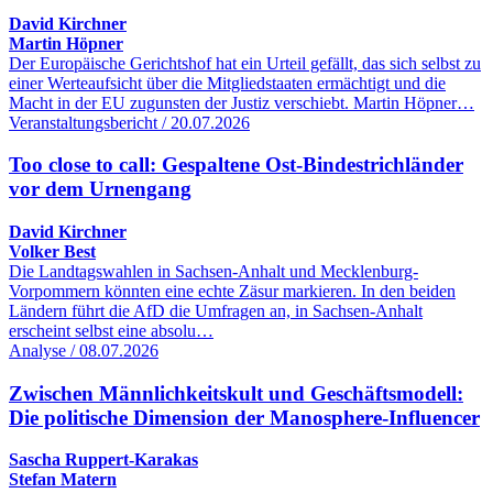
David Kirchner
Martin Höpner
Der Europäische Gerichtshof hat ein Urteil gefällt, das sich selbst zu
einer Werteaufsicht über die Mitgliedstaaten ermächtigt und die
Macht in der EU zugunsten der Justiz verschiebt. Martin Höpner…
Veranstaltungsbericht / 20.07.2026
Too close to call: Gespaltene Ost-Bindestrichländer
vor dem Urnengang
David Kirchner
Volker Best
Die Landtagswahlen in Sachsen-Anhalt und Mecklenburg-
Vorpommern könnten eine echte Zäsur markieren. In den beiden
Ländern führt die AfD die Umfragen an, in Sachsen-Anhalt
erscheint selbst eine absolu…
Analyse / 08.07.2026
Zwischen Männlichkeitskult und Geschäftsmodell:
Die politische Dimension der Manosphere-Influencer
Sascha Ruppert-Karakas
Stefan Matern