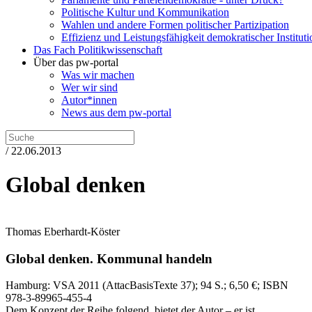
Politische Kultur und Kommunikation
Wahlen und andere Formen politischer Partizipation
Effizienz und Leistungsfähigkeit demokratischer Institut
Das Fach Politikwissenschaft
Über das pw-portal
Was wir machen
Wer wir sind
Autor*innen
News aus dem pw-portal
/ 22.06.2013
Global denken
Thomas Eberhardt-Köster
Global denken.
Kommunal handeln
Hamburg:
VSA
2011
(AttacBasisTexte 37)
; 94 S.
; 6,50 €
; ISBN
978-3-89965-455-4
Dem Konzept der Reihe folgend, bietet der Autor – er ist