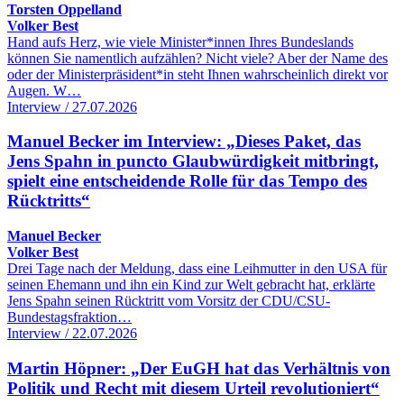
Torsten Oppelland
Volker Best
Hand aufs Herz, wie viele Minister*innen Ihres Bundeslands
können Sie namentlich aufzählen? Nicht viele? Aber der Name des
oder der Ministerpräsident*in steht Ihnen wahrscheinlich direkt vor
Augen. W…
Interview / 27.07.2026
Manuel Becker im Interview: „Dieses Paket, das
Jens Spahn in puncto Glaubwürdigkeit mitbringt,
spielt eine entscheidende Rolle für das Tempo des
Rücktritts“
Manuel Becker
Volker Best
Drei Tage nach der Meldung, dass eine Leihmutter in den USA für
seinen Ehemann und ihn ein Kind zur Welt gebracht hat, erklärte
Jens Spahn seinen Rücktritt vom Vorsitz der CDU/CSU-
Bundestagsfraktion…
Interview / 22.07.2026
Martin Höpner: „Der EuGH hat das Verhältnis von
Politik und Recht mit diesem Urteil revolutioniert“