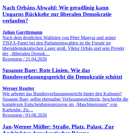
Nach Orbáns Abwahl: Wie geradlinig kann
Ungarns Rückkehr zur liberalen Demokratie
verlaufen?
Julian Garritzmann
Nach dem deutlichen Wahlsieg von Péter Magyar und seiner
TISZA-Partei bei den Parlamentswahlen ist die Freude im
liberaldemokratischen Lager groß. Viktor Orbán und sein Projekt
der „illiberalen Demok…
Rezension / 21.04.2026
Susanne Baer: Rote Linien. Wie das
Bundesverfassungsgericht die Demokratie schützt
Werner Reutter
Wie arbeitet das Bundesverfassungsgericht hinter den Kulissen?
Susanne Baer, selbst ehemalige Verfassungsrichterin, beschreibt die
komplexen Entscheidungsprozesse im „Maschinenraum“ von
Karlsruhe. Zu…
Rezension / 03.08.2026
Jan-Werner Müller: Straße, Platz, Palast. Zur