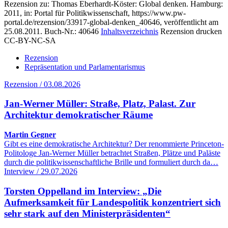
Rezension zu: Thomas Eberhardt-Köster
: Global denken. Hamburg:
2011, in: Portal für Politikwissenschaft, https://www.pw-
portal.de/rezension/33917-global-denken_40646, veröffentlicht am
25.08.2011.
Buch-Nr.: 40646
Inhaltsverzeichnis
Rezension drucken
CC-BY-NC-SA
Rezension
Repräsentation und Parlamentarismus
Rezension / 03.08.2026
Jan-Werner Müller: Straße, Platz, Palast. Zur
Architektur demokratischer Räume
Martin Gegner
Gibt es eine demokratische Architektur? Der renommierte Princeton-
Politologe Jan-Werner Müller betrachtet Straßen, Plätze und Paläste
durch die politikwissenschaftliche Brille und formuliert durch da…
Interview / 29.07.2026
Torsten Oppelland im Interview: „Die
Aufmerksamkeit für Landespolitik konzentriert sich
sehr stark auf den Ministerpräsidenten“