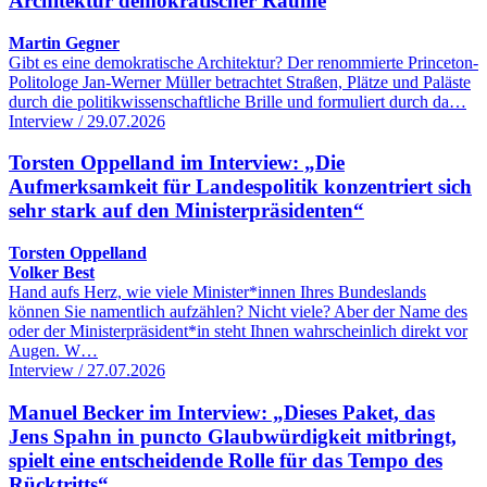
Architektur demokratischer Räume
Martin Gegner
Gibt es eine demokratische Architektur? Der renommierte Princeton-
Politologe Jan-Werner Müller betrachtet Straßen, Plätze und Paläste
durch die politikwissenschaftliche Brille und formuliert durch da…
Interview / 29.07.2026
Torsten Oppelland im Interview: „Die
Aufmerksamkeit für Landespolitik konzentriert sich
sehr stark auf den Ministerpräsidenten“
Torsten Oppelland
Volker Best
Hand aufs Herz, wie viele Minister*innen Ihres Bundeslands
können Sie namentlich aufzählen? Nicht viele? Aber der Name des
oder der Ministerpräsident*in steht Ihnen wahrscheinlich direkt vor
Augen. W…
Interview / 27.07.2026
Manuel Becker im Interview: „Dieses Paket, das
Jens Spahn in puncto Glaubwürdigkeit mitbringt,
spielt eine entscheidende Rolle für das Tempo des
Rücktritts“