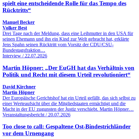
spielt eine entscheidende Rolle für das Tempo des
Rücktritts“
Manuel Becker
Volker Best
Drei Tage nach der Meldung, dass eine Leihmutter in den USA für
seinen Ehemann und ihn ein Kind zur Welt gebracht hat, erklärte
Jens Spahn seinen Rücktritt vom Vorsitz der CDU/CSU-
Bundestagsfraktion…
Interview / 22.07.2026
Martin Höpner: „Der EuGH hat das Verhältnis von
Politik und Recht mit diesem Urteil revolutioniert“
David Kirchner
Martin Höpner
Der Europäische Gerichtshof hat ein Urteil gefällt, das sich selbst zu
einer Werteaufsicht über die Mitgliedstaaten ermächtigt und die
Macht in der EU zugunsten der Justiz verschiebt. Martin Höpner…
Veranstaltungsbericht / 20.07.2026
Too close to call: Gespaltene Ost-Bindestrichländer
vor dem Urnengang