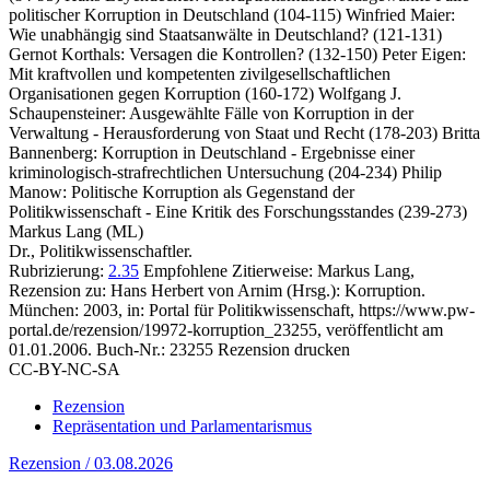
politischer Korruption in Deutschland (104-115) Winfried Maier:
Wie unabhängig sind Staatsanwälte in Deutschland? (121-131)
Gernot Korthals: Versagen die Kontrollen? (132-150) Peter Eigen:
Mit kraftvollen und kompetenten zivilgesellschaftlichen
Organisationen gegen Korruption (160-172) Wolfgang J.
Schaupensteiner: Ausgewählte Fälle von Korruption in der
Verwaltung - Herausforderung von Staat und Recht (178-203) Britta
Bannenberg: Korruption in Deutschland - Ergebnisse einer
kriminologisch-strafrechtlichen Untersuchung (204-234) Philip
Manow: Politische Korruption als Gegenstand der
Politikwissenschaft - Eine Kritik des Forschungsstandes (239-273)
Markus Lang (ML)
Dr., Politikwissenschaftler.
Rubrizierung:
2.35
Empfohlene Zitierweise: Markus Lang,
Rezension zu: Hans Herbert von Arnim
(Hrsg.): Korruption.
München: 2003, in: Portal für Politikwissenschaft, https://www.pw-
portal.de/rezension/19972-korruption_23255, veröffentlicht am
01.01.2006.
Buch-Nr.: 23255
Rezension drucken
CC-BY-NC-SA
Rezension
Repräsentation und Parlamentarismus
Rezension / 03.08.2026