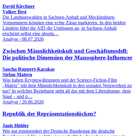
David Kirchner
Volker Best
Die Landtagswahlen in Sachsen-Anhalt und Mecklenburg-
Vorpommern könnten eine echte Zäsur markieren. In den beiden
Ländern führt die AfD die Umfragen an, in Sachsen-Anhalt
erscheint selbst eine absolu…
Analyse / 08.07.2026
Zwischen Männlichkeitskult und Geschäftsmodell:
Die politische Dimension der Manosphere-Influencer
Sascha Ruppert-Karakas
Stefan Matern
Was haben Kryptowährungen und der Science-Fiction-Film
„Matrix“ mit dem Männlichkeitskult in den sozialen Netzwerken zu
tun? In welcher Beziehung steht all das mit dem Liberalismus, dem
Staat – und ü…
Analyse / 26.06.2026
Republik der Repräsentationslücken?
Janis Hülder
Wie gut repräsentiert der Deutsche Bundestag die deutsche