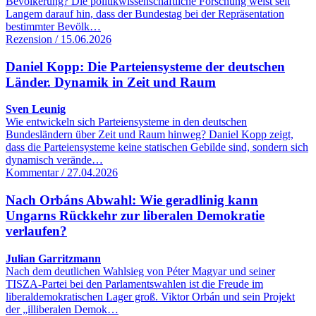
Bevölkerung? Die politikwissenschaftliche Forschung weist seit
Langem darauf hin, dass der Bundestag bei der Repräsentation
bestimmter Bevölk…
Rezension / 15.06.2026
Daniel Kopp: Die Parteiensysteme der deutschen
Länder. Dynamik in Zeit und Raum
Sven Leunig
Wie entwickeln sich Parteiensysteme in den deutschen
Bundesländern über Zeit und Raum hinweg? Daniel Kopp zeigt,
dass die Parteiensysteme keine statischen Gebilde sind, sondern sich
dynamisch verände…
Kommentar / 27.04.2026
Nach Orbáns Abwahl: Wie geradlinig kann
Ungarns Rückkehr zur liberalen Demokratie
verlaufen?
Julian Garritzmann
Nach dem deutlichen Wahlsieg von Péter Magyar und seiner
TISZA-Partei bei den Parlamentswahlen ist die Freude im
liberaldemokratischen Lager groß. Viktor Orbán und sein Projekt
der „illiberalen Demok…