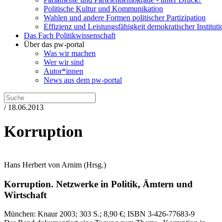
Politische Kultur und Kommunikation
Wahlen und andere Formen politischer Partizipation
Effizienz und Leistungsfähigkeit demokratischer Institut
Das Fach Politikwissenschaft
Über das pw-portal
Was wir machen
Wer wir sind
Autor*innen
News aus dem pw-portal
/ 18.06.2013
Korruption
Hans Herbert von Arnim
(Hrsg.)
Korruption.
Netzwerke in Politik, Ämtern und
Wirtschaft
München:
Knaur
2003
; 303 S.
; 8,90 €
; ISBN 3-426-77683-9