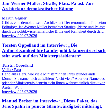
Jan-Werner Müller: Straße, Platz, Palast. Zur
Architektur demokratischer Räume
Martin Gegner
Gibt es eine demokratische Architektur? Der renommierte Princeton-
Politologe Jan-Werner Müller betrachtet Straßen, Plätze und Paläste
durch die politikwissenschaftliche Brille und formuliert durch da…
Interview / 29.07.2026
Torsten Oppelland im Interview: „Die
Aufmerksamkeit für Landespolitik konzentriert sich
sehr stark auf den Ministerpräsidenten“
Torsten Oppelland
Volker Best
Hand aufs Herz, wie viele Minister*innen Ihres Bundeslands
können Sie namentlich aufzählen? Nicht viele? Aber der Name des
oder der Ministerpräsident*in steht Ihnen wahrscheinlich direkt vor
Augen. W…
Interview / 27.07.2026
Manuel Becker im Interview: „Dieses Paket, das
Jens Spahn in puncto Glaubwürdigkeit mitbringt,