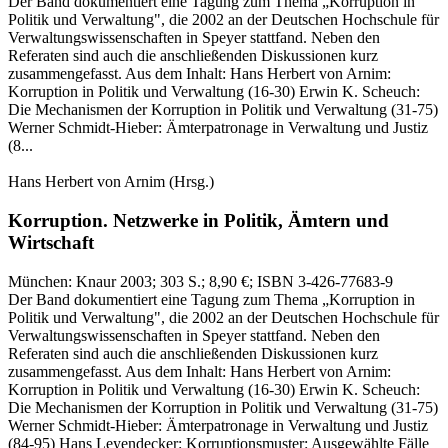
Der Band dokumentiert eine Tagung zum Thema „Korruption in
Politik und Verwaltung", die 2002 an der Deutschen Hochschule für
Verwaltungswissenschaften in Speyer stattfand. Neben den
Referaten sind auch die anschließenden Diskussionen kurz
zusammengefasst. Aus dem Inhalt: Hans Herbert von Arnim:
Korruption in Politik und Verwaltung (16-30) Erwin K. Scheuch:
Die Mechanismen der Korruption in Politik und Verwaltung (31-75)
Werner Schmidt-Hieber: Ämterpatronage in Verwaltung und Justiz
(8...
Hans Herbert von Arnim
(Hrsg.)
Korruption.
Netzwerke in Politik, Ämtern und
Wirtschaft
München:
Knaur
2003
; 303 S.
; 8,90 €
; ISBN 3-426-77683-9
Der Band dokumentiert eine Tagung zum Thema „Korruption in
Politik und Verwaltung", die 2002 an der Deutschen Hochschule für
Verwaltungswissenschaften in Speyer stattfand. Neben den
Referaten sind auch die anschließenden Diskussionen kurz
zusammengefasst. Aus dem Inhalt: Hans Herbert von Arnim:
Korruption in Politik und Verwaltung (16-30) Erwin K. Scheuch:
Die Mechanismen der Korruption in Politik und Verwaltung (31-75)
Werner Schmidt-Hieber: Ämterpatronage in Verwaltung und Justiz
(84-95) Hans Leyendecker: Korruptionsmuster: Ausgewählte Fälle