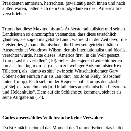
Präsidenten amtierten, herrschten, gewalttätig nach innen und nach
außen waren, hatten sich dem Grundgedanken des „America first“
verschrieben.
Trump hat diese Maxime bis aufs Äußerste radikalisiert und seinen
Landsleuten so einzuimpfen verstanden, dass diese tatsächlich
glaubten, sie zögen ins gelobte Land, während in der Zeit davor die
Geister des „Unamerikanischen“ ihr Unwesen getrieben hätten.
Ausgerechnet Woodrow Wilson, der als Internationalist und Idealist
verachtet wurde, hatte dieses „America first“ in die Welt gesetzt,
Trump „ist ihr verfallen“ (10). Selbst die eigenen Leute titulierten
ihn als „fucking moron“ (so sein zeitweiliger Außenminister Rex
Tillerson), als „dumb as shit“ (wie sein Wirtschaftsberater Gary
Cohen) oder einfach nur als „an idiot“ (so John Kelly, Stabschef
unter Trump). Fach sieht in der Regentschaft Trumps den „bisher
größte[n] anzunehmende[n] Unfall eines amerikanischen Personen-
und Heldenkults“. Dem auf die Schliche zu kommen, sieht er als
seine Aufgabe an (14).
Gottes auserwähltes Volk brauche keine Verwalter
Da ist zunächst einmal das Moment des Träumerischen, das in den