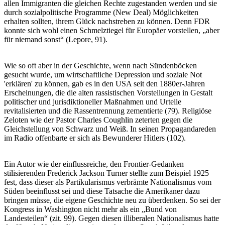
allen Immigranten die gleichen Rechte zugestanden werden und sie
durch sozialpolitische Programme (New Deal) Möglichkeiten
erhalten sollten, ihrem Glück nachstreben zu können. Denn FDR
konnte sich wohl einen Schmelztiegel für Europäer vorstellen, „aber
für niemand sonst“ (Lepore, 91).
Wie so oft aber in der Geschichte, wenn nach Sündenböcken
gesucht wurde, um wirtschaftliche Depression und soziale Not
'erklären' zu können, gab es in den USA seit den 1880er-Jahren
Erscheinungen, die die alten rassistischen Vorstellungen in Gestalt
politischer und jurisdiktioneller Maßnahmen und Urteile
revitalisierten und die Rassentrennung zementierte (79). Religiöse
Zeloten wie der Pastor Charles Coughlin zeterten gegen die
Gleichstellung von Schwarz und Weiß. In seinen Propagandareden
im Radio offenbarte er sich als Bewunderer Hitlers (102).
Ein Autor wie der einflussreiche, den Frontier-Gedanken
stilisierenden Frederick Jackson Turner stellte zum Beispiel 1925
fest, dass dieser als Partikularismus verbrämte Nationalismus vom
Süden beeinflusst sei und diese Tatsache die Amerikaner dazu
bringen müsse, die eigene Geschichte neu zu überdenken. So sei der
Kongress in Washington nicht mehr als ein „Bund von
Landesteilen“ (zit. 99). Gegen diesen illiberalen Nationalismus hatte