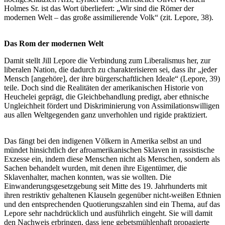
Holmes Sr. ist das Wort überliefert: „Wir sind die Römer der
modernen Welt – das große assimilierende Volk“ (zit. Lepore, 38).
Das Rom der modernen Welt
Damit stellt Jill Lepore die Verbindung zum Liberalismus her, zur
liberalen Nation, die dadurch zu charakterisieren sei, dass ihr „jeder
Mensch [angehöre], der ihre bürgerschaftlichen Ideale“ (Lepore, 39)
teile. Doch sind die Realitäten der amerikanischen Historie von
Heuchelei geprägt, die Gleichbehandlung predigt, aber ethnische
Ungleichheit fördert und Diskriminierung von Assimilationswilligen
aus allen Weltgegenden ganz unverhohlen und rigide praktiziert.
Das fängt bei den indigenen Völkern in Amerika selbst an und
mündet hinsichtlich der afroamerikanischen Sklaven in rassistische
Exzesse ein, indem diese Menschen nicht als Menschen, sondern als
Sachen behandelt wurden, mit denen ihre Eigentümer, die
Sklavenhalter, machen konnten, was sie wollten. Die
Einwanderungsgesetzgebung seit Mitte des 19. Jahrhunderts mit
ihren restriktiv gehaltenen Klauseln gegenüber nicht-weißen Ethnien
und den entsprechenden Quotierungszahlen sind ein Thema, auf das
Lepore sehr nachdrücklich und ausführlich eingeht. Sie will damit
den Nachweis erbringen, dass jene gebetsmühlenhaft propagierte