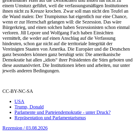
gemeinsamer Hass auf die Demokraten und Biden hat nicht zu
einem Umsturz geführt, weil die verfassungsmäßigen Institutionen
ihnen nicht zu Kreuze krochen. Zwar soll man nicht den Teufel an
die Wand malen: Der Trumpismus hat eigentlich nur eine Chance,
wenn er zur Herrschaft gelangen will: die Sezession. Das wäre
Bürgerkrieg, und einen solchen haben Sezessionisten schon einmal
verloren. Jill Lepore und Wolfgang Fach haben Einsichten
vermittelt, die weder auf einen Anschlag auf die Verfassung
hindeuten, schon gar nicht auf die territoriale Integrität der
Vereinigten Staaten von Amerika. Die Europäer und die Deutschen
ganz besonders können ganz beruhigt sein: Die amerikanische
Demokratie hat allen „idiots“ ihrer Präsidenten die Stirn geboten und
diese ausmanövriert. Die Institutionen leben und arbeiten, nur unter
jeweils anderen Bedingungen.
CC-BY-NC-SA
USA
Trump, Donald
Parlamente und Parteiendemokratie - unter Druck?
Repräsentation und Parlamentarismus
Rezension / 03.08.2026