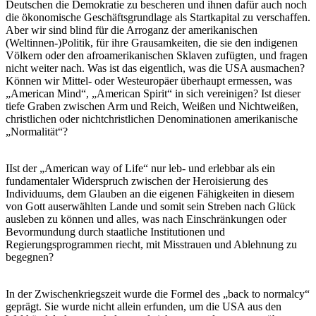
Deutschen die Demokratie zu bescheren und ihnen dafür auch noch
die ökonomische Geschäftsgrundlage als Startkapital zu verschaffen.
Aber wir sind blind für die Arroganz der amerikanischen
(Weltinnen-)Politik, für ihre Grausamkeiten, die sie den indigenen
Völkern oder den afroamerikanischen Sklaven zufügten, und fragen
nicht weiter nach. Was ist das eigentlich, was die USA ausmachen?
Können wir Mittel- oder Westeuropäer überhaupt ermessen, was
„American Mind“, „American Spirit“ in sich vereinigen? Ist dieser
tiefe Graben zwischen Arm und Reich, Weißen und Nichtweißen,
christlichen oder nichtchristlichen Denominationen amerikanische
„Normalität“?
IIst der „American way of Life“ nur leb- und erlebbar als ein
fundamentaler Widerspruch zwischen der Heroisierung des
Individuums, dem Glauben an die eigenen Fähigkeiten in diesem
von Gott auserwählten Lande und somit sein Streben nach Glück
ausleben zu können und alles, was nach Einschränkungen oder
Bevormundung durch staatliche Institutionen und
Regierungsprogrammen riecht, mit Misstrauen und Ablehnung zu
begegnen?
In der Zwischenkriegszeit wurde die Formel des „back to normalcy“
geprägt. Sie wurde nicht allein erfunden, um die USA aus den