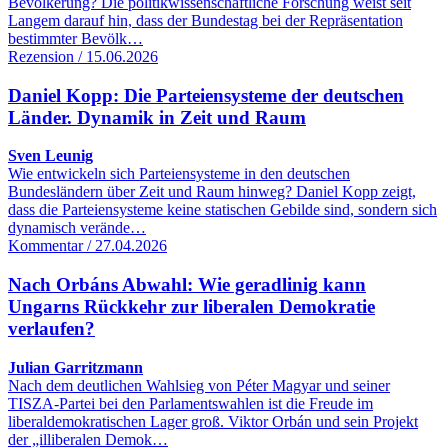
Bevölkerung? Die politikwissenschaftliche Forschung weist seit
Langem darauf hin, dass der Bundestag bei der Repräsentation
bestimmter Bevölk…
Rezension / 15.06.2026
Daniel Kopp: Die Parteiensysteme der deutschen
Länder. Dynamik in Zeit und Raum
Sven Leunig
Wie entwickeln sich Parteiensysteme in den deutschen
Bundesländern über Zeit und Raum hinweg? Daniel Kopp zeigt,
dass die Parteiensysteme keine statischen Gebilde sind, sondern sich
dynamisch verände…
Kommentar / 27.04.2026
Nach Orbáns Abwahl: Wie geradlinig kann
Ungarns Rückkehr zur liberalen Demokratie
verlaufen?
Julian Garritzmann
Nach dem deutlichen Wahlsieg von Péter Magyar und seiner
TISZA-Partei bei den Parlamentswahlen ist die Freude im
liberaldemokratischen Lager groß. Viktor Orbán und sein Projekt
der „illiberalen Demok…