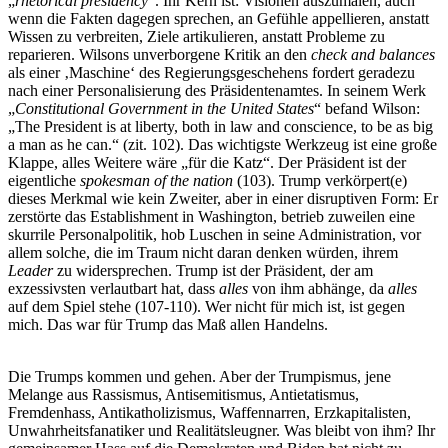
„
rhetorical presidency
“. Ihr Kern ist: Visionen auszumalen, auch
wenn die Fakten dagegen sprechen, an Gefühle appellieren, anstatt
Wissen zu verbreiten, Ziele artikulieren, anstatt Probleme zu
reparieren. Wilsons unverborgene Kritik an den
check and balances
als einer ‚Maschine‘ des Regierungsgeschehens fordert geradezu
nach einer Personalisierung des Präsidentenamtes. In seinem Werk
„
Constitutional Government in the United States
“ befand Wilson:
„The President is at liberty, both in law and conscience, to be as big
a man as he can.“ (zit. 102). Das wichtigste Werkzeug ist eine große
Klappe, alles Weitere wäre „für die Katz“. Der Präsident ist der
eigentliche
spokesman of the nation
(103). Trump verkörpert(e)
dieses Merkmal wie kein Zweiter, aber in einer disruptiven Form: Er
zerstörte das Establishment in Washington, betrieb zuweilen eine
skurrile Personalpolitik, hob Luschen in seine Administration, vor
allem solche, die im Traum nicht daran denken würden, ihrem
Leader
zu widersprechen. Trump ist der Präsident, der am
exzessivsten verlautbart hat, dass
alles
von ihm abhänge, da
alles
auf dem Spiel stehe (107-110). Wer nicht für mich ist, ist gegen
mich. Das war für Trump das Maß allen Handelns.
Die Trumps kommen und gehen. Aber der Trumpismus, jene
Melange aus Rassismus, Antisemitismus, Antietatismus,
Fremdenhass, Antikatholizismus, Waffennarren, Erzkapitalisten,
Unwahrheitsfanatiker und Realitätsleugner. Was bleibt von ihm? Ihr