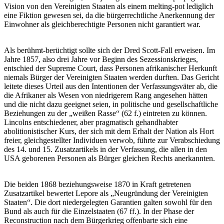
Vision von den Vereinigten Staaten als einem melting-pot lediglich
eine Fiktion gewesen sei, da die bürgerrechtliche Anerkennung der
Einwohner als gleichberechtigte Personen nicht garantiert war.
Als berühmt-berüchtigt sollte sich der Dred Scott-Fall erweisen. Im
Jahre 1857, also drei Jahre vor Beginn des Sezessionskrieges,
entschied der Supreme Court, dass Personen afrikanischer Herkunft
niemals Bürger der Vereinigten Staaten werden durften. Das Gericht
leitete dieses Urteil aus den Intentionen der Verfassungsväter ab, die
die Afrikaner als Wesen von niedrigerem Rang angesehen hätten
und die nicht dazu geeignet seien, in politische und gesellschaftliche
Beziehungen zu der „weißen Rasse“ (62 f.) eintreten zu können.
Lincolns entschiedener, aber pragmatisch gehandhabter
abolitionistischer Kurs, der sich mit dem Erhalt der Nation als Hort
freier, gleichgestellter Individuen verwob, führte zur Verabschiedung
des 14. und 15. Zusatzartikels in der Verfassung, die allen in den
USA geborenen Personen als Bürger gleichen Rechts anerkannten.
Die beiden 1868 beziehungsweise 1870 in Kraft getretenen
Zusatzartikel bewertet Lepore als „Neugründung der Vereinigten
Staaten“. Die dort niedergelegten Garantien galten sowohl für den
Bund als auch für die Einzelstaaten (67 ff.). In der Phase der
Reconstruction nach dem Bürgerkrieg offenbarte sich eine