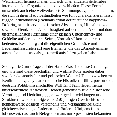
Welthändeln herauszuhalten und sich unter anderem gegenüber
internationalen Organisationen zu verschließen. Diese Formel
umschrieb auch eine weitverbreitete Stimmungslage nach innen hin,
die sich in ihren Hauptbestandteilen wie folgt charakterisieren lässt:
rugged individualism (Radikalisierung der pursuit of happiness-
Doktrin), staatsinterventionistischer Absentismus, Hinnahme von
sozialem Elend, hohe Arbeitslosigkeit auf der einen, Akkumulation
unermesslichsten Reichtums einer kleinen Unternehmer- und
Geldelite auf der anderen Seite. „Normalcy“ konnte nur eins
bedeuten: Besinnung auf die eigentlichen Grundsätze und
Lebensauffassungen auf jene Elemente, die das „Amerikanische“
ausmachen und was als „unamerikanisch“ zu gelten habe.
So liegt die Grundfrage auf der Hand: Was sind diese Grundlagen
und wie sind diese beschaffen und welche Rolle spielen dabei
sozialer, ökonomischer und politischer Wandel? Die inzwischen zu
Berühmtheit gelangte amerikanische Historikerin Jill Lapore und der
deutsche Politikwissenschaftler Wolfgang Fach geben hierzu
unterschiedliche Antworten. Beiden gemeinsam ist die historische
Verortung und Herleitung gegenwärtiger Entwicklungen und
Strukturen, welche infolge einer 250-jährigen Geschichte ohne
nennenswerte Zäsuren Verständnis und Verständnislosigkeit
gleicherweise zutage förderten und fördern. Übrigens ist es
lobenswert, dass auch Belegstellen aus nur Spezialisten bekannten