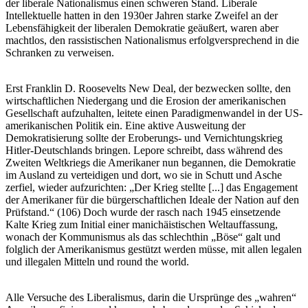
der liberale Nationalismus einen schweren Stand. Liberale
Intellektuelle hatten in den 1930er Jahren starke Zweifel an der
Lebensfähigkeit der liberalen Demokratie geäußert, waren aber
machtlos, den rassistischen Nationalismus erfolgversprechend in die
Schranken zu verweisen.
Erst Franklin D. Roosevelts New Deal, der bezwecken sollte, den
wirtschaftlichen Niedergang und die Erosion der amerikanischen
Gesellschaft aufzuhalten, leitete einen Paradigmenwandel in der US-
amerikanischen Politik ein. Eine aktive Ausweitung der
Demokratisierung sollte der Eroberungs- und Vernichtungskrieg
Hitler-Deutschlands bringen. Lepore schreibt, dass während des
Zweiten Weltkriegs die Amerikaner nun begannen, die Demokratie
im Ausland zu verteidigen und dort, wo sie in Schutt und Asche
zerfiel, wieder aufzurichten: „Der Krieg stellte [...] das Engagement
der Amerikaner für die bürgerschaftlichen Ideale der Nation auf den
Prüfstand.“ (106) Doch wurde der rasch nach 1945 einsetzende
Kalte Krieg zum Initial einer manichäistischen Weltauffassung,
wonach der Kommunismus als das schlechthin „Böse“ galt und
folglich der Amerikanismus gestützt werden müsse, mit allen legalen
und illegalen Mitteln und round the world.
Alle Versuche des Liberalismus, darin die Ursprünge des „wahren“