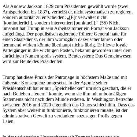
Als Andrew Jackson 1829 zum Präsidenten gewählt wurde (zwei
Amtsperioden bis 1837), verheißt er, nicht systematisch zu regieren,
sondern autoritär zu entscheiden: „[E]r verwaltet nicht
[kontinuierlich], sondern interveniert [punktuell].“ (55) Nicht
umsonst hat Trump in sein Arbeitszimmer ein Porträt von Jackson
aufgehängt. Der populistisch agierende frühere General hatte für
einen Staatsdienst, der ihm womöglich dazwischenfahren oder
hemmend wirken könnte überhaupt nichts übrig. Er hievte loyale
Parteigänger in die wichtigen Posten, bekannt geworden unter dem
anrüchigen Namen spoils system, Beutesystem: Das Gemeinwesen
wird zur Beute des Präsidenten.
Trump hat diese Praxis der Patronage in höchstem Maße und mit
äußerster Konsequenz umgesetzt. In der Agonie seiner
Präsidentschaft hat er nur „Speichellecker“ um sich geschart, die er
nach Belieben „feuern“ konnte, wenn sie ihm mit unbotmäßigen
Statements nicht nach dem Munde redeten. In Washington herrschte
zwischen 2016 und 2020 eigentlich das Chaos schlechthin. Dass das
System aber weiterhin funktionierte, funktionieren musste, ist der
administrativen Gewalt zu verdanken: sozusagen Profis gegen
Laien.