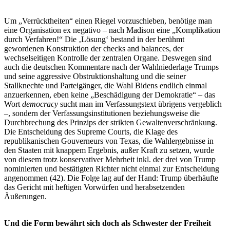
Um „Verrücktheiten“ einen Riegel vorzuschieben, benötige man
eine Organisation ex negativo – nach Madison eine „Komplikation
durch Verfahren!“ Die ‚Lösung‘ bestand in der berühmt
gewordenen Konstruktion der checks and balances, der
wechselseitigen Kontrolle der zentralen Organe. Deswegen sind
auch die deutschen Kommentare nach der Wahlniederlage Trumps
und seine aggressive Obstruktionshaltung und die seiner
Stallknechte und Parteigänger, die Wahl Bidens endlich einmal
anzuerkennen, eben keine „Beschädigung der Demokratie“ – das
Wort
democracy
sucht man im Verfassungstext übrigens vergeblich
–, sondern der Verfassungsinstitutionen beziehungsweise die
Durchbrechung des Prinzips der strikten Gewaltenverschränkung.
Die Entscheidung des Supreme Courts, die Klage des
republikanischen Gouverneurs von Texas, die Wahlergebnisse in
den Staaten mit knappem Ergebnis, außer Kraft zu setzen, wurde
von diesem trotz konservativer Mehrheit inkl. der drei von Trump
nominierten und bestätigten Richter nicht einmal zur Entscheidung
angenommen (42). Die Folge lag auf der Hand: Trump überhäufte
das Gericht mit heftigen Vorwürfen und herabsetzenden
Äußerungen.
Und die Form bewährt sich doch als Schwester der Freiheit