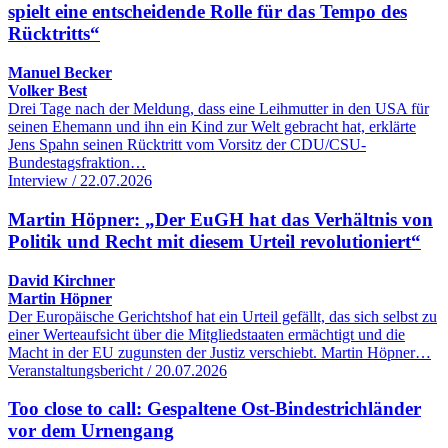
spielt eine entscheidende Rolle für das Tempo des
Rücktritts“
Manuel Becker
Volker Best
Drei Tage nach der Meldung, dass eine Leihmutter in den USA für
seinen Ehemann und ihn ein Kind zur Welt gebracht hat, erklärte
Jens Spahn seinen Rücktritt vom Vorsitz der CDU/CSU-
Bundestagsfraktion…
Interview / 22.07.2026
Martin Höpner: „Der EuGH hat das Verhältnis von
Politik und Recht mit diesem Urteil revolutioniert“
David Kirchner
Martin Höpner
Der Europäische Gerichtshof hat ein Urteil gefällt, das sich selbst zu
einer Werteaufsicht über die Mitgliedstaaten ermächtigt und die
Macht in der EU zugunsten der Justiz verschiebt. Martin Höpner…
Veranstaltungsbericht / 20.07.2026
Too close to call: Gespaltene Ost-Bindestrichländer
vor dem Urnengang