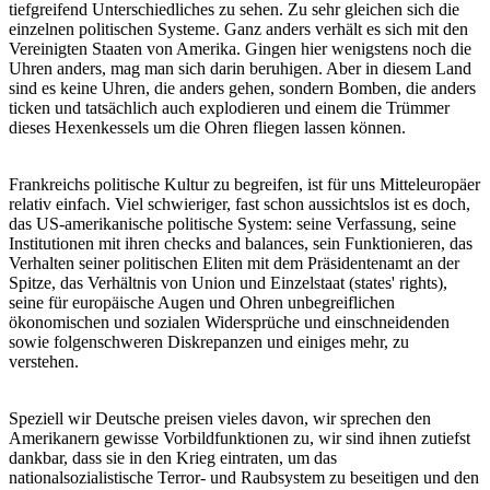
tiefgreifend Unterschiedliches zu sehen. Zu sehr gleichen sich die
einzelnen politischen Systeme. Ganz anders verhält es sich mit den
Vereinigten Staaten von Amerika. Gingen hier wenigstens noch die
Uhren anders, mag man sich darin beruhigen. Aber in diesem Land
sind es keine Uhren, die anders gehen, sondern Bomben, die anders
ticken und tatsächlich auch explodieren und einem die Trümmer
dieses Hexenkessels um die Ohren fliegen lassen können.
Frankreichs politische Kultur zu begreifen, ist für uns Mitteleuropäer
relativ einfach. Viel schwieriger, fast schon aussichtslos ist es doch,
das US-amerikanische politische System: seine Verfassung, seine
Institutionen mit ihren checks and balances, sein Funktionieren, das
Verhalten seiner politischen Eliten mit dem Präsidentenamt an der
Spitze, das Verhältnis von Union und Einzelstaat (states' rights),
seine für europäische Augen und Ohren unbegreiflichen
ökonomischen und sozialen Widersprüche und einschneidenden
sowie folgenschweren Diskrepanzen und einiges mehr, zu
verstehen.
Speziell wir Deutsche preisen vieles davon, wir sprechen den
Amerikanern gewisse Vorbildfunktionen zu, wir sind ihnen zutiefst
dankbar, dass sie in den Krieg eintraten, um das
nationalsozialistische Terror- und Raubsystem zu beseitigen und den