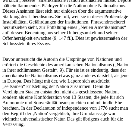
wirklich „bessere“ amerikanische Nation ausmachen müsse. Lepore
hält ein flammendes Plädoyer für die Nation ohne Nationalismus.
Dieses Ansinnen lässt sich nur einlösen über die argumentative
Stärkung des Liberalismus. Sie ruft, weil sie in dieser Problemlage
Instabilitäten, Gefährdungen der Institutionen, Phrasendrescherei
heraufziehen sieht, zur Entfaltung eines „Neuen Amerikanismus“
auf, dessen Bedeutung aus seiner Unbeugsamkeit und seiner
Offenherzigkeit erwachse (9, 147 ff.). Dies ist gewissermaßen der
Schlussstein ihres Essays.
Davor untersucht die Autorin die Ursprünge von Nationen und
erörtert die Geschichte des amerikanischen Nationalismus („Nation
in ihrer schlimmsten Gestalt“, 9). Für sie ist es eindeutig, dass der
amerikanische Nationalismus etwas ganz anderes darstellt, als jener
in Europa. Das hängt mit der, wie Lapore sich ausdrückt,
„seltsamen“ Entstehung der Nation zusammen. Denn die
Vereinigten Staaten entstanden nicht als geschlossene Nation,
sondern als eine Konföderation von 13 Staaten, die jede für sich
Autonomie und Souveränität beanspruchten und mit in die Ehe
brachten. In der Declaration of Independence von 1776 sucht man
den Begriff der ‚Nation' vergeblich, ihre Grundaussage war
vielmehr universalistischer Natur. Das gilt übrigens auch für die
Verfassung.