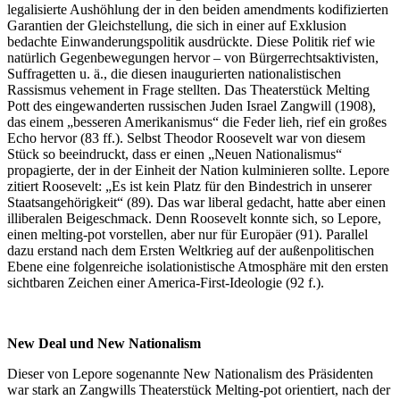
legalisierte Aushöhlung der in den beiden amendments kodifizierten
Garantien der Gleichstellung, die sich in einer auf Exklusion
bedachte Einwanderungspolitik ausdrückte. Diese Politik rief wie
natürlich Gegenbewegungen hervor – von Bürgerrechtsaktivisten,
Suffragetten u. ä., die diesen inaugurierten nationalistischen
Rassismus vehement in Frage stellten. Das Theaterstück Melting
Pott des eingewanderten russischen Juden Israel Zangwill (1908),
das einem „besseren Amerikanismus“ die Feder lieh, rief ein großes
Echo hervor (83 ff.). Selbst Theodor Roosevelt war von diesem
Stück so beeindruckt, dass er einen „Neuen Nationalismus“
propagierte, der in der Einheit der Nation kulminieren sollte. Lepore
zitiert Roosevelt: „Es ist kein Platz für den Bindestrich in unserer
Staatsangehörigkeit“ (89). Das war liberal gedacht, hatte aber einen
illiberalen Beigeschmack. Denn Roosevelt konnte sich, so Lepore,
einen melting-pot vorstellen, aber nur für Europäer (91). Parallel
dazu erstand nach dem Ersten Weltkrieg auf der außenpolitischen
Ebene eine folgenreiche isolationistische Atmosphäre mit den ersten
sichtbaren Zeichen einer America-First-Ideologie (92 f.).
New Deal und New Nationalism
Dieser von Lepore sogenannte New Nationalism des Präsidenten
war stark an Zangwills Theaterstück Melting-pot orientiert, nach der