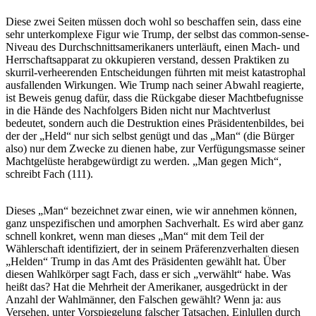
Diese zwei Seiten müssen doch wohl so beschaffen sein, dass eine
sehr unterkomplexe Figur wie Trump, der selbst das common-sense-
Niveau des Durchschnittsamerikaners unterläuft, einen Mach- und
Herrschaftsapparat zu okkupieren verstand, dessen Praktiken zu
skurril-verheerenden Entscheidungen führten mit meist katastrophal
ausfallenden Wirkungen. Wie Trump nach seiner Abwahl reagierte,
ist Beweis genug dafür, dass die Rückgabe dieser Machtbefugnisse
in die Hände des Nachfolgers Biden nicht nur Machtverlust
bedeutet, sondern auch die Destruktion eines Präsidentenbildes, bei
der der „Held“ nur sich selbst genügt und das „Man“ (die Bürger
also) nur dem Zwecke zu dienen habe, zur Verfügungsmasse seiner
Machtgelüste herabgewürdigt zu werden. „Man gegen Mich“,
schreibt Fach (111).
Dieses „Man“ bezeichnet zwar einen, wie wir annehmen können,
ganz unspezifischen und amorphen Sachverhalt. Es wird aber ganz
schnell konkret, wenn man dieses „Man“ mit dem Teil der
Wählerschaft identifiziert, der in seinem Präferenzverhalten diesen
„Helden“ Trump in das Amt des Präsidenten gewählt hat. Über
diesen Wahlkörper sagt Fach, dass er sich „verwählt“ habe. Was
heißt das? Hat die Mehrheit der Amerikaner, ausgedrückt in der
Anzahl der Wahlmänner, den Falschen gewählt? Wenn ja: aus
Versehen, unter Vorspiegelung falscher Tatsachen, Einlullen durch