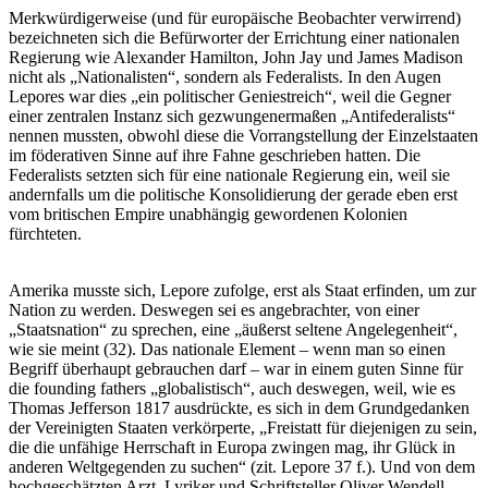
Merkwürdigerweise (und für europäische Beobachter verwirrend)
bezeichneten sich die Befürworter der Errichtung einer nationalen
Regierung wie Alexander Hamilton, John Jay und James Madison
nicht als „Nationalisten“, sondern als Federalists. In den Augen
Lepores war dies „ein politischer Geniestreich“, weil die Gegner
einer zentralen Instanz sich gezwungenermaßen „Antifederalists“
nennen mussten, obwohl diese die Vorrangstellung der Einzelstaaten
im föderativen Sinne auf ihre Fahne geschrieben hatten. Die
Federalists setzten sich für eine nationale Regierung ein, weil sie
andernfalls um die politische Konsolidierung der gerade eben erst
vom britischen Empire unabhängig gewordenen Kolonien
fürchteten.
Amerika musste sich, Lepore zufolge, erst als Staat erfinden, um zur
Nation zu werden. Deswegen sei es angebrachter, von einer
„Staatsnation“ zu sprechen, eine „äußerst seltene Angelegenheit“,
wie sie meint (32). Das nationale Element – wenn man so einen
Begriff überhaupt gebrauchen darf – war in einem guten Sinne für
die founding fathers „globalistisch“, auch deswegen, weil, wie es
Thomas Jefferson 1817 ausdrückte, es sich in dem Grundgedanken
der Vereinigten Staaten verkörperte, „Freistatt für diejenigen zu sein,
die die unfähige Herrschaft in Europa zwingen mag, ihr Glück in
anderen Weltgegenden zu suchen“ (zit. Lepore 37 f.). Und von dem
hochgeschätzten Arzt, Lyriker und Schriftsteller Oliver Wendell