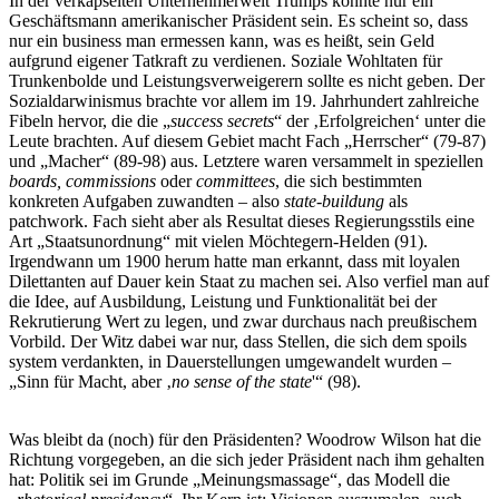
In der verkapselten Unternehmerwelt Trumps konnte nur ein
Geschäftsmann amerikanischer Präsident sein. Es scheint so, dass
nur ein business man ermessen kann, was es heißt, sein Geld
aufgrund eigener Tatkraft zu verdienen. Soziale Wohltaten für
Trunkenbolde und Leistungsverweigerern sollte es nicht geben. Der
Sozialdarwinismus brachte vor allem im 19. Jahrhundert zahlreiche
Fibeln hervor, die die „
success secrets
“ der ‚Erfolgreichen‘ unter die
Leute brachten. Auf diesem Gebiet macht Fach „Herrscher“ (79-87)
und „Macher“ (89-98) aus. Letztere waren versammelt in speziellen
boards, commissions
oder
committees
, die sich bestimmten
konkreten Aufgaben zuwandten – also
state-buildung
als
patchwork. Fach sieht aber als Resultat dieses Regierungsstils eine
Art „Staatsunordnung“ mit vielen Möchtegern-Helden (91).
Irgendwann um 1900 herum hatte man erkannt, dass mit loyalen
Dilettanten auf Dauer kein Staat zu machen sei. Also verfiel man auf
die Idee, auf Ausbildung, Leistung und Funktionalität bei der
Rekrutierung Wert zu legen, und zwar durchaus nach preußischem
Vorbild. Der Witz dabei war nur, dass Stellen, die sich dem spoils
system verdankten, in Dauerstellungen umgewandelt wurden –
„Sinn für Macht, aber ‚
no sense of the state
'“ (98).
Was bleibt da (noch) für den Präsidenten? Woodrow Wilson hat die
Richtung vorgegeben, an die sich jeder Präsident nach ihm gehalten
hat: Politik sei im Grunde „Meinungsmassage“, das Modell die