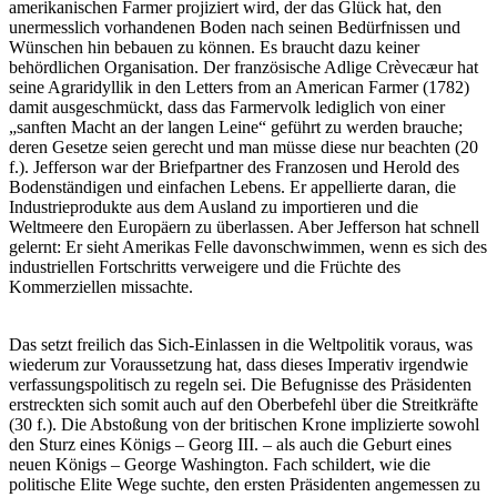
amerikanischen Farmer projiziert wird, der das Glück hat, den
unermesslich vorhandenen Boden nach seinen Bedürfnissen und
Wünschen hin bebauen zu können. Es braucht dazu keiner
behördlichen Organisation. Der französische Adlige Crèvecæur hat
seine Agraridyllik in den Letters from an American Farmer (1782)
damit ausgeschmückt, dass das Farmervolk lediglich von einer
„sanften Macht an der langen Leine“ geführt zu werden brauche;
deren Gesetze seien gerecht und man müsse diese nur beachten (20
f.). Jefferson war der Briefpartner des Franzosen und Herold des
Bodenständigen und einfachen Lebens. Er appellierte daran, die
Industrieprodukte aus dem Ausland zu importieren und die
Weltmeere den Europäern zu überlassen. Aber Jefferson hat schnell
gelernt: Er sieht Amerikas Felle davonschwimmen, wenn es sich des
industriellen Fortschritts verweigere und die Früchte des
Kommerziellen missachte.
Das setzt freilich das Sich-Einlassen in die Weltpolitik voraus, was
wiederum zur Voraussetzung hat, dass dieses Imperativ irgendwie
verfassungspolitisch zu regeln sei. Die Befugnisse des Präsidenten
erstreckten sich somit auch auf den Oberbefehl über die Streitkräfte
(30 f.). Die Abstoßung von der britischen Krone implizierte sowohl
den Sturz eines Königs – Georg III. – als auch die Geburt eines
neuen Königs – George Washington. Fach schildert, wie die
politische Elite Wege suchte, den ersten Präsidenten angemessen zu