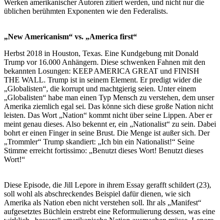
Werken amerikanischer Autoren zitiert werden, und nicht nur die
üblichen berühmten Exponenten wie den Federalists.
„New Americanism“ vs. „America first“
Herbst 2018 in Houston, Texas. Eine Kundgebung mit Donald
Trump vor 16.000 Anhängern. Diese schwenken Fahnen mit den
bekannten Losungen: KEEP AMERICA GREAT und FINISH
THE WALL. Trump ist in seinem Element. Er predigt wider die
„Globalisten“, die korrupt und machtgierig seien. Unter einem
„Globalisten“ habe man einen Typ Mensch zu verstehen, dem unser
Amerika ziemlich egal sei. Das könne sich diese große Nation nicht
leisten. Das Wort „Nation“ kommt nicht über seine Lippen. Aber er
meint genau dieses. Also bekennt er, ein „Nationalist“ zu sein. Dabei
bohrt er einen Finger in seine Brust. Die Menge ist außer sich. Der
„Trommler“ Trump skandiert: „Ich bin ein Nationalist!“ Seine
Stimme erreicht fortissimo: „Benutzt dieses Wort! Benutzt dieses
Wort!“
Diese Episode, die Jill Lepore in ihrem Essay gerafft schildert (23),
soll wohl als abschreckendes Beispiel dafür dienen, wie sich
Amerika als Nation eben nicht verstehen soll. Ihr als „Manifest“
aufgesetztes Büchlein erstrebt eine Reformulierung dessen, was eine