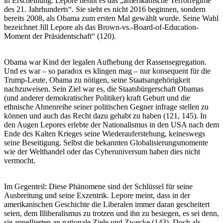
in Erscheinung. Lepore nennt es das „amerikanische Terrorregime
des 21. Jahrhunderts“. Sie sieht es nicht 2016 beginnen, sondern
bereits 2008, als Obama zum ersten Mal gewählt wurde. Seine Wahl
bezeichnet Jill Lepore als das Brown-vs.-Board-of-Education-
Moment der Präsidentschaft“ (120).
Obama war Kind der legalen Aufhebung der Rassensegregation.
Und es war – so paradox es klingen mag – nur konsequent für die
Trump-Leute, Obama zu nötigen, seine Staatsangehörigkeit
nachzuweisen. Sein Ziel war es, die Staatsbürgerschaft Obamas
(und anderer demokratischer Politiker) kraft Geburt und die
ethnische Ahnenreihe seiner politischen Gegner infrage stellen zu
können und auch das Recht dazu gehabt zu haben (121, 145). In
den Augen Lepores erlebte der Nationalismus in den USA nach dem
Ende des Kalten Krieges seine Wiederauferstehung, keineswegs
seine Beseitigung. Selbst die bekannten Globalisierungsmomente
wie der Welthandel oder das Cyberuniversum haben dies nicht
vermocht.
Im Gegenteil: Diese Phänomene sind der Schlüssel für seine
Ausbreitung und seine Exzentrik. Lepore meint, dass in der
amerikanischen Geschichte die Liberalen immer daran gescheitert
seien, dem Illiberalismus zu trotzen und ihn zu besiegen, es sei denn,
sie appellierten an nationale Ziele und Zwecke (143). Doch als