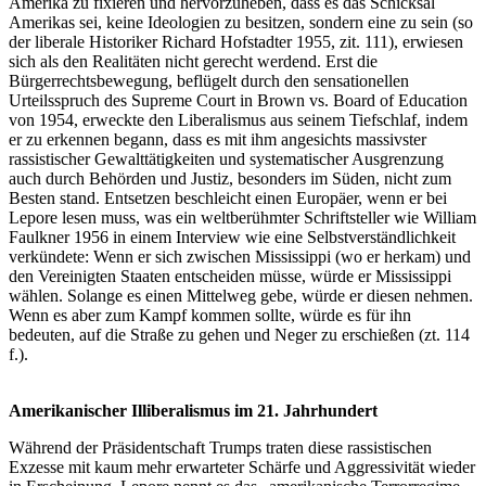
Amerika zu fixieren und hervorzuheben, dass es das Schicksal
Amerikas sei, keine Ideologien zu besitzen, sondern eine zu sein (so
der liberale Historiker Richard Hofstadter 1955, zit. 111), erwiesen
sich als den Realitäten nicht gerecht werdend. Erst die
Bürgerrechtsbewegung, beflügelt durch den sensationellen
Urteilsspruch des Supreme Court in Brown vs. Board of Education
von 1954, erweckte den Liberalismus aus seinem Tiefschlaf, indem
er zu erkennen begann, dass es mit ihm angesichts massivster
rassistischer Gewalttätigkeiten und systematischer Ausgrenzung
auch durch Behörden und Justiz, besonders im Süden, nicht zum
Besten stand. Entsetzen beschleicht einen Europäer, wenn er bei
Lepore lesen muss, was ein weltberühmter Schriftsteller wie William
Faulkner 1956 in einem Interview wie eine Selbstverständlichkeit
verkündete: Wenn er sich zwischen Mississippi (wo er herkam) und
den Vereinigten Staaten entscheiden müsse, würde er Mississippi
wählen. Solange es einen Mittelweg gebe, würde er diesen nehmen.
Wenn es aber zum Kampf kommen sollte, würde es für ihn
bedeuten, auf die Straße zu gehen und Neger zu erschießen (zt. 114
f.).
Amerikanischer Illiberalismus im 21. Jahrhundert
Während der Präsidentschaft Trumps traten diese rassistischen
Exzesse mit kaum mehr erwarteter Schärfe und Aggressivität wieder