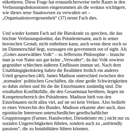
etikettieren. Diese Frage hat erstaunlicherweise mehr Raum in den
Verfassungsdiskussionen eingenommen als die weitaus wichtigere,
wie dieses neue Staatswesen zu verwalten sei –
„Organisationsvergessenheit“ (37) nennt Fach dies.
Und wieder kommt Fach auf die Bürokratie zu sprechen, die das
höchste Verfassungsinstitut, das Präsidentenamt, auch in seiner
heroischen Gestalt, nicht entbehren kann, auch wenn diese noch so
im Dämmerschlaf liegt, sozusagen ein government out of sight. Als
„Gottes auserwähltes Volk“ – so Jeffersons Philosophie – brauche
man ja von Natur aus gar keine „Verwalter“, da das Volk sowieso
gegenüber schlechten äußeren Einflüssen immun sei. Nach dem
Unabhängigkeitskrieg haben die Realitäten freilich ein anderes
Urteil gesprochen (40). James Madison unterschied zwischen den
‚normalen‘ politischen Geschäften, die ohne große Schwierigkeiten
so dahin ziehen und für die die Einzelstaaten zuständig sind. Die
ernsthaften Konfliktfälle, die den Gesamtstaat berühren, liegen im
Kompetenzbereich des Präsidenten. Madison hielt von den
Einzelstaaten nicht allzu viel, auf sie sei kein Verlass. Also bedürfe
es eines Vetorechts des Bundes. Madison erkannte aber auch, dass
egoistische Interessen unterschiedlicher gesellschaftlicher
Gruppierungen (Farmer, Handwerker, Dienstleister etc.) nicht nur zu
sozialen Ungerechtigkeiten führten, sondern auch zu „unfriendly
passions“, die zu Instabilitäten führen könnten.