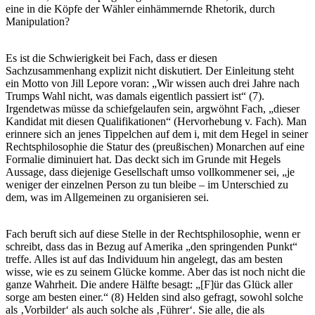
eine in die Köpfe der Wähler einhämmernde Rhetorik, durch
Manipulation?
Es ist die Schwierigkeit bei Fach, dass er diesen
Sachzusammenhang explizit nicht diskutiert. Der Einleitung steht
ein Motto von Jill Lepore voran: „Wir wissen auch drei Jahre nach
Trumps Wahl nicht, was damals eigentlich passiert ist“ (7).
Irgendetwas müsse da schiefgelaufen sein, argwöhnt Fach, „dieser
Kandidat mit diesen Qualifikationen“ (Hervorhebung v. Fach). Man
erinnere sich an jenes Tippelchen auf dem i, mit dem Hegel in seiner
Rechtsphilosophie die Statur des (preußischen) Monarchen auf eine
Formalie diminuiert hat. Das deckt sich im Grunde mit Hegels
Aussage, dass diejenige Gesellschaft umso vollkommener sei, „je
weniger der einzelnen Person zu tun bleibe – im Unterschied zu
dem, was im Allgemeinen zu organisieren sei.
Fach beruft sich auf diese Stelle in der Rechtsphilosophie, wenn er
schreibt, dass das in Bezug auf Amerika „den springenden Punkt“
treffe. Alles ist auf das Individuum hin angelegt, das am besten
wisse, wie es zu seinem Glücke komme. Aber das ist noch nicht die
ganze Wahrheit. Die andere Hälfte besagt: „[F]ür das Glück aller
sorge am besten einer.“ (8) Helden sind also gefragt, sowohl solche
als ‚Vorbilder‘ als auch solche als ‚Führer‘. Sie alle, die als