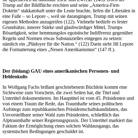
Trump auf der Bildfläche erschien und seine „America-First-
Doktrin“ stakkatohaft unter die Leute brachte, liefen die Liberalen in
eine Falle – so Lepore -, weil sie darangingen, Trump mit seinen
eigenen Methoden anzugreifen (122). Vielmehr bedürfe es fester
Grundsätze, innerer Stärke und glaubwürdiger Mittel, Trumps
Bösartigkeit, seine hemmungslos egoistische Indifferenz gegenüber
Regeln und Normen etwas Substanzielles entgegen zu setzen:
nämlich ein „Plädoyer für die Nation.“ (122) Darin sieht Jill Lepore
die Formatierung eines „Neuen Amerikanismus“ (147 ff.).
Der (bislang) GAU eines amerikanischen Personen- und
Heldenkults
In Wolfgang Fachs brillant geschriebenem Büchlein kommt eine
Sichtweise zum Vorschein, die zwei Seiten hat, die Titel und
Untertitel dokumentieren. Im Haupttitel ist vom 45. Präsidenten und
von einem Traum die Rede, das Traumhafte seines politischen
Aufstiegs zum republikanischen Präsidentschaftskandidaten, das
Unvorstellbare seiner Wahl zum Präsidenten, schließlich das
Alptraumhafte seiner Regierungspraxis. Der Untertitel markiert das
Faktum der Ermöglichung eines solchen Wahlausgangs, das
systemischen Bedingungen geschuldet ist.