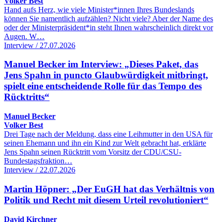
Volker Best
Hand aufs Herz, wie viele Minister*innen Ihres Bundeslands
können Sie namentlich aufzählen? Nicht viele? Aber der Name des
oder der Ministerpräsident*in steht Ihnen wahrscheinlich direkt vor
Augen. W…
Interview / 27.07.2026
Manuel Becker im Interview: „Dieses Paket, das
Jens Spahn in puncto Glaubwürdigkeit mitbringt,
spielt eine entscheidende Rolle für das Tempo des
Rücktritts“
Manuel Becker
Volker Best
Drei Tage nach der Meldung, dass eine Leihmutter in den USA für
seinen Ehemann und ihn ein Kind zur Welt gebracht hat, erklärte
Jens Spahn seinen Rücktritt vom Vorsitz der CDU/CSU-
Bundestagsfraktion…
Interview / 22.07.2026
Martin Höpner: „Der EuGH hat das Verhältnis von
Politik und Recht mit diesem Urteil revolutioniert“
David Kirchner