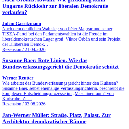
Ungarns Rückkehr zur liberalen Demokratie
verlaufen?
Julian Garritzmann
Nach dem deutlichen Wahlsieg von Péter Magyar und seiner
TISZA-Partei bei den Parlamentswahlen ist die Freude im
liberaldemokratischen Lager groß. Viktor Orbán und sein Projekt
der „illiberalen Demok…
Rezension / 21.04.2026
Susanne Baer: Rote Linien. Wie das
Bundesverfassungsgericht die Demokratie schützt
Werner Reutter
Wie arbeitet das Bundesverfassungsgericht hinter den Kulissen?
Susanne Baer, selbst ehemalige Verfassungsrichterin, beschreibt die
komplexen Entscheidungsprozesse im „Maschinenraum“ von
Karlsruhe. Zu…
Rezension / 03.08.2026
Jan-Werner Müller: Straße, Platz, Palast. Zur
Architektur demokratischer Räume