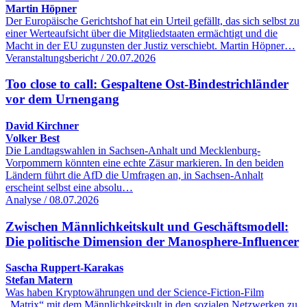
Martin Höpner
Der Europäische Gerichtshof hat ein Urteil gefällt, das sich selbst zu
einer Werteaufsicht über die Mitgliedstaaten ermächtigt und die
Macht in der EU zugunsten der Justiz verschiebt. Martin Höpner…
Veranstaltungsbericht / 20.07.2026
Too close to call: Gespaltene Ost-Bindestrichländer
vor dem Urnengang
David Kirchner
Volker Best
Die Landtagswahlen in Sachsen-Anhalt und Mecklenburg-
Vorpommern könnten eine echte Zäsur markieren. In den beiden
Ländern führt die AfD die Umfragen an, in Sachsen-Anhalt
erscheint selbst eine absolu…
Analyse / 08.07.2026
Zwischen Männlichkeitskult und Geschäftsmodell:
Die politische Dimension der Manosphere-Influencer
Sascha Ruppert-Karakas
Stefan Matern
Was haben Kryptowährungen und der Science-Fiction-Film
„Matrix“ mit dem Männlichkeitskult in den sozialen Netzwerken zu