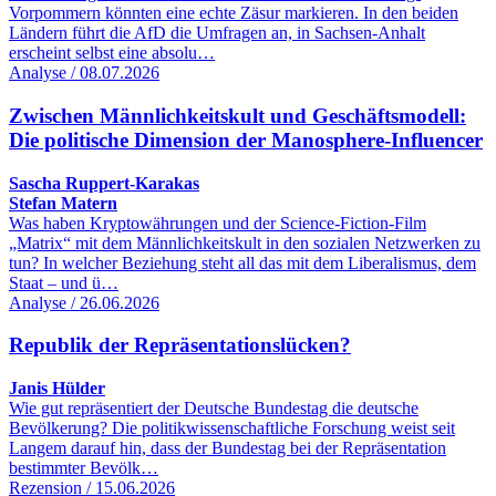
Vorpommern könnten eine echte Zäsur markieren. In den beiden
Ländern führt die AfD die Umfragen an, in Sachsen-Anhalt
erscheint selbst eine absolu…
Analyse / 08.07.2026
Zwischen Männlichkeitskult und Geschäftsmodell:
Die politische Dimension der Manosphere-Influencer
Sascha Ruppert-Karakas
Stefan Matern
Was haben Kryptowährungen und der Science-Fiction-Film
„Matrix“ mit dem Männlichkeitskult in den sozialen Netzwerken zu
tun? In welcher Beziehung steht all das mit dem Liberalismus, dem
Staat – und ü…
Analyse / 26.06.2026
Republik der Repräsentationslücken?
Janis Hülder
Wie gut repräsentiert der Deutsche Bundestag die deutsche
Bevölkerung? Die politikwissenschaftliche Forschung weist seit
Langem darauf hin, dass der Bundestag bei der Repräsentation
bestimmter Bevölk…
Rezension / 15.06.2026