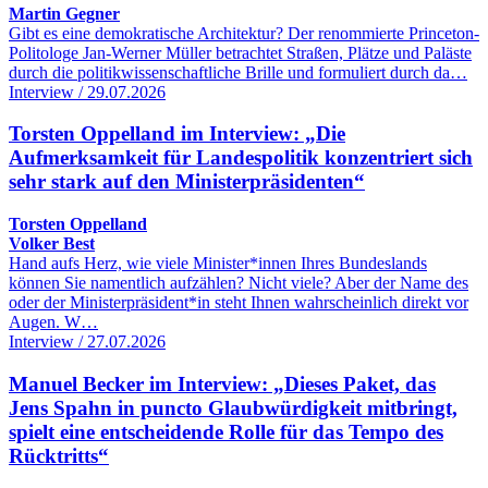
Martin Gegner
Gibt es eine demokratische Architektur? Der renommierte Princeton-
Politologe Jan-Werner Müller betrachtet Straßen, Plätze und Paläste
durch die politikwissenschaftliche Brille und formuliert durch da…
Interview / 29.07.2026
Torsten Oppelland im Interview: „Die
Aufmerksamkeit für Landespolitik konzentriert sich
sehr stark auf den Ministerpräsidenten“
Torsten Oppelland
Volker Best
Hand aufs Herz, wie viele Minister*innen Ihres Bundeslands
können Sie namentlich aufzählen? Nicht viele? Aber der Name des
oder der Ministerpräsident*in steht Ihnen wahrscheinlich direkt vor
Augen. W…
Interview / 27.07.2026
Manuel Becker im Interview: „Dieses Paket, das
Jens Spahn in puncto Glaubwürdigkeit mitbringt,
spielt eine entscheidende Rolle für das Tempo des
Rücktritts“