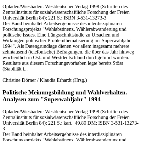
Opladen/Wiesbaden:
Westdeutscher Verlag
1998
(Schriften des
Zentralinstituts für sozialwissenschaftliche Forschung der Freien
Universität Berlin 84)
; 221 S.
; ISBN 3-531-13273-3
Der Band beinhaltet Arbeitsergebnisse des interdisziplinären
Forschungsprojekts "Wahlabstinenz, Wählerabwanderung und
politische Issues. Eine Längsschnittstudie zu Ursachen und
Wirkungen politischer Problemthematisierung im 'Superwahljahr'
1994". Als Datengrundlage dienen vor allem insgesamt mehrere
zehntausend (telefonische) Befragungen, die über das Jahr hinweg
wöchentlich in Ost- und Westdeutschland durchgeführt wurden.
Resultate aus diesem Forschungsvorhaben legte bereits Stöss
(Stabilität i...
Christine Dörner / Klaudia Erhardt
(Hrsg.)
Politische Meinungsbildung und Wahlverhalten.
Analysen zum "Superwahljahr" 1994
Opladen/Wiesbaden:
Westdeutscher Verlag
1998
(Schriften des
Zentralinstituts für sozialwissenschaftliche Forschung der Freien
Universität Berlin 84)
; 221 S.
; kart., 49,80 DM
; ISBN 3-531-13273-
3
Der Band beinhaltet Arbeitsergebnisse des interdisziplinären
Forschungsprojekts "Wahlabstinenz, Wählerabwanderung und