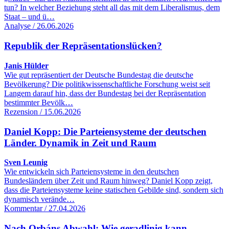
tun? In welcher Beziehung steht all das mit dem Liberalismus, dem
Staat – und ü…
Analyse / 26.06.2026
Republik der Repräsentationslücken?
Janis Hülder
Wie gut repräsentiert der Deutsche Bundestag die deutsche
Bevölkerung? Die politikwissenschaftliche Forschung weist seit
Langem darauf hin, dass der Bundestag bei der Repräsentation
bestimmter Bevölk…
Rezension / 15.06.2026
Daniel Kopp: Die Parteiensysteme der deutschen
Länder. Dynamik in Zeit und Raum
Sven Leunig
Wie entwickeln sich Parteiensysteme in den deutschen
Bundesländern über Zeit und Raum hinweg? Daniel Kopp zeigt,
dass die Parteiensysteme keine statischen Gebilde sind, sondern sich
dynamisch verände…
Kommentar / 27.04.2026
Nach Orbáns Abwahl: Wie geradlinig kann