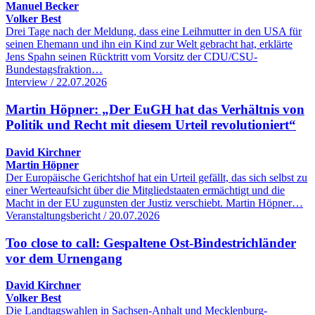
Manuel Becker
Volker Best
Drei Tage nach der Meldung, dass eine Leihmutter in den USA für
seinen Ehemann und ihn ein Kind zur Welt gebracht hat, erklärte
Jens Spahn seinen Rücktritt vom Vorsitz der CDU/CSU-
Bundestagsfraktion…
Interview / 22.07.2026
Martin Höpner: „Der EuGH hat das Verhältnis von
Politik und Recht mit diesem Urteil revolutioniert“
David Kirchner
Martin Höpner
Der Europäische Gerichtshof hat ein Urteil gefällt, das sich selbst zu
einer Werteaufsicht über die Mitgliedstaaten ermächtigt und die
Macht in der EU zugunsten der Justiz verschiebt. Martin Höpner…
Veranstaltungsbericht / 20.07.2026
Too close to call: Gespaltene Ost-Bindestrichländer
vor dem Urnengang
David Kirchner
Volker Best
Die Landtagswahlen in Sachsen-Anhalt und Mecklenburg-