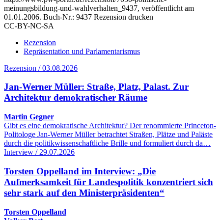
meinungsbildung-und-wahlverhalten_9437, veröffentlicht am
01.01.2006.
Buch-Nr.: 9437
Rezension drucken
CC-BY-NC-SA
Rezension
Repräsentation und Parlamentarismus
Rezension / 03.08.2026
Jan-Werner Müller: Straße, Platz, Palast. Zur
Architektur demokratischer Räume
Martin Gegner
Gibt es eine demokratische Architektur? Der renommierte Princeton-
Politologe Jan-Werner Müller betrachtet Straßen, Plätze und Paläste
durch die politikwissenschaftliche Brille und formuliert durch da…
Interview / 29.07.2026
Torsten Oppelland im Interview: „Die
Aufmerksamkeit für Landespolitik konzentriert sich
sehr stark auf den Ministerpräsidenten“
Torsten Oppelland