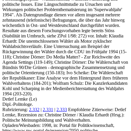
politische Issues. Eine Längsschnittstudie zu Ursachen und
Wirkungen politischer Problemthematisierung im 'Superwahljahr'
1994". Als Datengrundlage dienen vor allem insgesamt mehrere
zehntausend (telefonische) Befragungen, die über das Jahr hinweg
wöchentlich in Ost- und Westdeutschland durchgeführt wurden.
Resultate aus diesem Forschungsvorhaben legte bereits Stöss
(Stabilität im Umbruch, siehe ZPol 1/98: 272) vor. Inhalt: Klaudia
Erhardt: Die unentschlossenen Wähler als Motor zyklischer
Wahlabsichtsverläufe. Eine Untersuchung am Beispiel der
Rückgewinnung der Wähler durch die CDU im Frühjahr 1994 (15-
118); Christine Dörner: Do Media Matter? - Zur Reichweite des
Agenda Settings (119-149); Christine Dörner: Die Wählerschaft von
Bündnis 90/Die Grünen - demographische Zusammensetzung und
politische Orientierung (150-183); Ivo Scheike: Die Wählerschaft
der Republikaner: Eine Analyse vor dem Hintergrund ihres früheren
Wahlverhaltens (184-201); Wolfram Schulz: Die Kanzlerkandidaten
Kohl und Scharping in der Medienberichterstattung des Wahljahrs
1994 (203-220).
Detlef Lemke (Le)
Dipl.-Politologe.
Rubrizierung:
2.332
|
2.331
|
2.333
Empfohlene Zitierweise: Detlef
Lemke, Rezension zu: Christine Dörner / Klaudia Erhardt
(Hrsg.):
Politische Meinungsbildung und Wahlverhalten.
Opladen/Wiesbaden: 1998, in: Portal für Politikwissenschaft,
https://www.pw-portal.de/rezension/7050-politische-