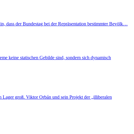
hin, dass der Bundestag bei der Repräsentation bestimmter Bevölk…
eme keine statischen Gebilde sind, sondern sich dynamisch
Lager groß. Viktor Orbán und sein Projekt der „illiberalen