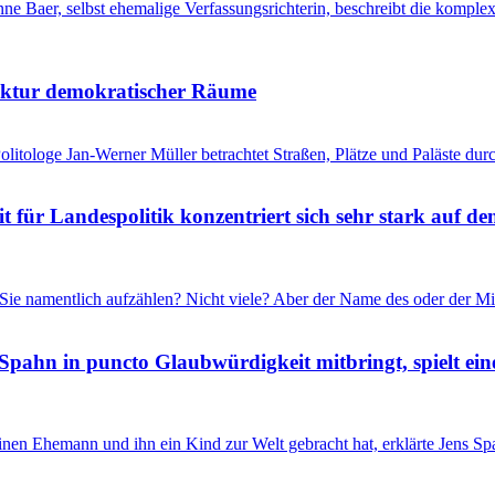
anne Baer, selbst ehemalige Verfassungsrichterin, beschreibt die kom
tektur demokratischer Räume
litologe Jan-Werner Müller betrachtet Straßen, Plätze und Paläste durc
für Landespolitik konzentriert sich sehr stark auf de
Sie namentlich aufzählen? Nicht viele? Aber der Name des oder der Mi
Spahn in puncto Glaubwürdigkeit mitbringt, spielt ein
inen Ehemann und ihn ein Kind zur Welt gebracht hat, erklärte Jens 