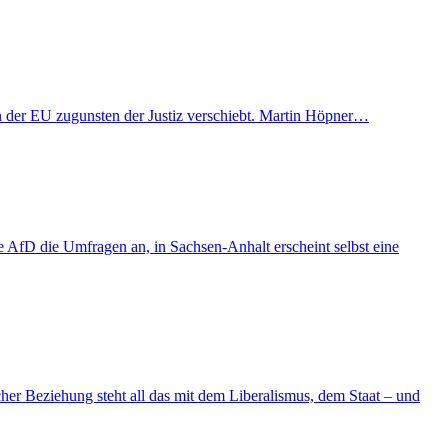
t in der EU zugunsten der Justiz verschiebt. Martin Höpner…
AfD die Umfragen an, in Sachsen-Anhalt erscheint selbst eine
er Beziehung steht all das mit dem Liberalismus, dem Staat – und