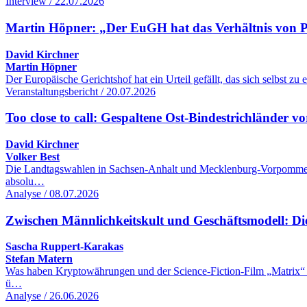
Interview / 22.07.2026
Martin Höpner: „Der EuGH hat das Verhältnis von Pol
David Kirchner
Martin Höpner
Der Europäische Gerichtshof hat ein Urteil gefällt, das sich selbst z
Veranstaltungsbericht / 20.07.2026
Too close to call: Gespaltene Ost-Bindestrichländer
David Kirchner
Volker Best
Die Landtagswahlen in Sachsen-Anhalt und Mecklenburg-Vorpommern k
absolu…
Analyse / 08.07.2026
Zwischen Männlichkeitskult und Geschäftsmodell: Di
Sascha Ruppert-Karakas
Stefan Matern
Was haben Kryptowährungen und der Science-Fiction-Film „Matrix“ mi
ü…
Analyse / 26.06.2026