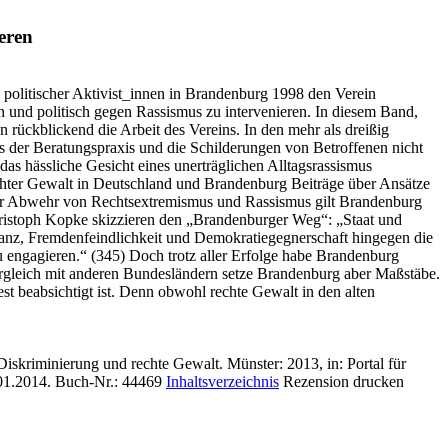
ieren
politischer Aktivist_innen in Brandenburg 1998 den Verein
n und politisch gegen Rassismus zu intervenieren. In diesem Band,
 rückblickend die Arbeit des Vereins. In den mehr als dreißig
aus der Beratungspraxis und die Schilderungen von Betroffenen nicht
s hässliche Gesicht eines unerträglichen Alltagsrassismus
chter Gewalt in Deutschland und Brandenburg Beiträge über Ansätze
 der Abwehr von Rechtsextremismus und Rassismus gilt Brandenburg
hristoph Kopke skizzieren den „Brandenburger Weg“: „Staat und
ranz, Fremdenfeindlichkeit und Demokratiegegnerschaft hingegen die
zu engagieren.“ (345) Doch trotz aller Erfolge habe Brandenburg
ergleich mit anderen Bundesländern setze Brandenburg aber Maßstäbe.
est beabsichtigt ist. Denn obwohl rechte Gewalt in den alten
Diskriminierung und rechte Gewalt. Münster: 2013, in: Portal für
01.2014.
Buch-Nr.: 44469
Inhaltsverzeichnis
Rezension drucken