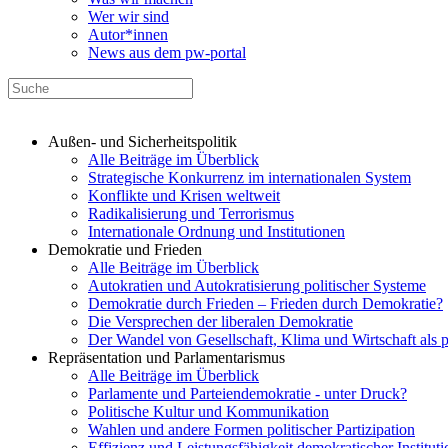
Wer wir sind
Autor*innen
News aus dem pw-portal
Außen- und Sicherheitspolitik
Alle Beiträge im Überblick
Strategische Konkurrenz im internationalen System
Konflikte und Krisen weltweit
Radikalisierung und Terrorismus
Internationale Ordnung und Institutionen
Demokratie und Frieden
Alle Beiträge im Überblick
Autokratien und Autokratisierung politischer Systeme
Demokratie durch Frieden – Frieden durch Demokratie?
Die Versprechen der liberalen Demokratie
Der Wandel von Gesellschaft, Klima und Wirtschaft als 
Repräsentation und Parlamentarismus
Alle Beiträge im Überblick
Parlamente und Parteiendemokratie - unter Druck?
Politische Kultur und Kommunikation
Wahlen und andere Formen politischer Partizipation
Effizienz und Leistungsfähigkeit demokratischer Institut