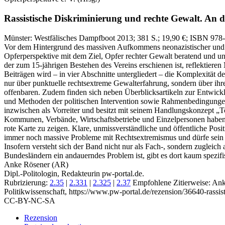
Rassistische Diskriminierung und rechte Gewalt.
An de
Münster:
Westfälisches Dampfboot
2013
; 381 S.
; 19,90 €
; ISBN 978
Vor dem Hintergrund des massiven Aufkommens neonazistischer und ra
Opferperspektive mit dem Ziel, Opfer rechter Gewalt beratend und unt
der zum 15‑jährigen Bestehen des Vereins erschienen ist, reflektiere
Beiträgen wird – in vier Abschnitte untergliedert – die Komplexität d
nur über punktuelle rechtsextreme Gewalterfahrung, sondern über ihr
offenbaren. Zudem finden sich neben Überblicksartikeln zur Entwic
und Methoden der politischen Intervention sowie Rahmenbedingungen 
inzwischen als Vorreiter und besitzt mit seinem Handlungskonzept 
Kommunen, Verbände, Wirtschaftsbetriebe und Einzelpersonen haben s
rote Karte zu zeigen. Klare, unmissverständliche und öffentliche Pos
immer noch massive Probleme mit Rechtsextremismus und dürfe sein Z
Insofern versteht sich der Band nicht nur als Fach‑, sondern zugleich
Bundesländern ein andauerndes Problem ist, gibt es dort kaum spezifi
Anke Rösener (AR)
Dipl.-Politologin, Redakteurin pw-portal.de.
Rubrizierung:
2.35
|
2.331
|
2.325
|
2.37
Empfohlene Zitierweise: Ank
Politikwissenschaft, https://www.pw-portal.de/rezension/36640-rassi
CC-BY-NC-SA
Rezension