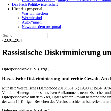
Das Fach Politikwissenschaft
Über das pw-portal
Was wir machen
Wer wir sind
Autor*innen
News aus dem pw-portal
/ 23.01.2014
Rassistische Diskriminierung u
Opferperspektive e. V.
(Hrsg.)
Rassistische Diskriminierung und rechte Gewalt.
An de
Münster:
Westfälisches Dampfboot
2013
; 381 S.
; 19,90 €
; ISBN 978
Vor dem Hintergrund des massiven Aufkommens neonazistischer und ra
Opferperspektive mit dem Ziel, Opfer rechter Gewalt beratend und unt
der zum 15‑jährigen Bestehen des Vereins erschienen ist, reflektieren 
Opferperspektive e. V.
(Hrsg.)