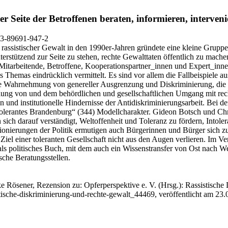
r Seite der Betroffenen beraten, informieren, interven
-3-89691-947-2
ssistischer Gewalt in den 1990er‑Jahren gründete eine kleine Gruppe 
erstützend zur Seite zu stehen, rechte Gewalttaten öffentlich zu mache
n Mitarbeitende, Betroffene, Kooperationspartner_innen und Expert_innen
es Themas eindrücklich vermittelt. Es sind vor allem die Fallbeispiele 
e Wahrnehmung von genereller Ausgrenzung und Diskriminierung, die da
klung von und dem behördlichen und gesellschaftlichen Umgang mit re
und institutionelle Hindernisse der Antidiskriminierungsarbeit. Bei
„Tolerantes Brandenburg“ (344) Modellcharakter. Gideon Botsch und C
ich darauf verständigt, Weltoffenheit und Toleranz zu fördern, Intole
itionierungen der Politik ermutigen auch Bürgerinnen und Bürger sich 
iel einer toleranten Gesellschaft nicht aus den Augen verlieren. Im V
 als politisches Buch, mit dem auch ein Wissenstransfer von Ost nach W
sche Beratungsstellen.
e Rösener, Rezension zu: Opferperspektive e. V.
(Hrsg.): Rassistische 
stische-diskriminierung-und-rechte-gewalt_44469, veröffentlicht am 23.