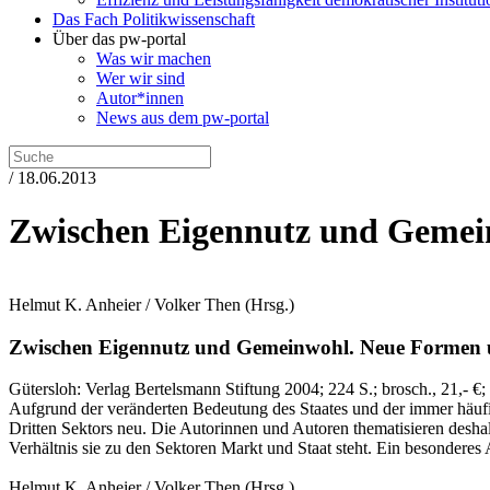
Das Fach Politikwissenschaft
Über das pw-portal
Was wir machen
Wer wir sind
Autor*innen
News aus dem pw-portal
/ 18.06.2013
Zwischen Eigennutz und Geme
Helmut K. Anheier / Volker Then
(Hrsg.)
Zwischen Eigennutz und Gemeinwohl.
Neue Formen u
Gütersloh:
Verlag Bertelsmann Stiftung
2004
; 224 S.
; brosch., 21,- €
;
Aufgrund der veränderten Bedeutung des Staates und der immer häufi
Dritten Sektors neu. Die Autorinnen und Autoren thematisieren desha
Verhältnis sie zu den Sektoren Markt und Staat steht. Ein besonderes
Helmut K. Anheier / Volker Then
(Hrsg.)