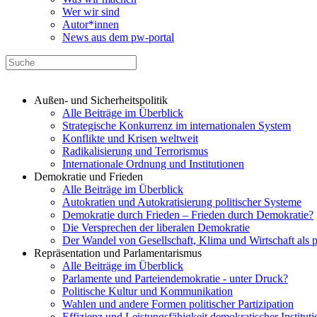
Wer wir sind
Autor*innen
News aus dem pw-portal
Außen- und Sicherheitspolitik
Alle Beiträge im Überblick
Strategische Konkurrenz im internationalen System
Konflikte und Krisen weltweit
Radikalisierung und Terrorismus
Internationale Ordnung und Institutionen
Demokratie und Frieden
Alle Beiträge im Überblick
Autokratien und Autokratisierung politischer Systeme
Demokratie durch Frieden – Frieden durch Demokratie?
Die Versprechen der liberalen Demokratie
Der Wandel von Gesellschaft, Klima und Wirtschaft als 
Repräsentation und Parlamentarismus
Alle Beiträge im Überblick
Parlamente und Parteiendemokratie - unter Druck?
Politische Kultur und Kommunikation
Wahlen und andere Formen politischer Partizipation
Effizienz und Leistungsfähigkeit demokratischer Institut