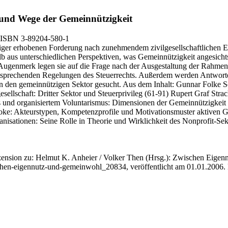
nd Wege der Gemeinnützigkeit
 ISBN 3-89204-580-1
ger erhobenen Forderung nach zunehmendem zivilgesellschaftlichen Eng
lb aus unterschiedlichen Perspektiven, was Gemeinnützigkeit angesich
es Augenmerk legen sie auf die Frage nach der Ausgestaltung der Rahm
tsprechenden Regelungen des Steuerrechts. Außerdem werden Antworte
den gemeinnützigen Sektor gesucht. Aus dem Inhalt: Gunnar Folke S
ellschaft: Dritter Sektor und Steuerprivileg (61-91) Rupert Graf Stra
us und organisiertem Voluntarismus: Dimensionen der Gemeinnützigkei
oke: Akteurstypen, Kompetenzprofile und Motivationsmuster aktiven G
nisationen: Seine Rolle in Theorie und Wirklichkeit des Nonprofit-Se
zension zu: Helmut K. Anheier / Volker Then
(Hrsg.): Zwischen Eigennu
schen-eigennutz-und-gemeinwohl_20834, veröffentlicht am 01.01.2006.