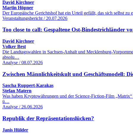
David Kirchner
Martin Höpner
Der Europäische Gerichtshof hat ein Urteil gefällt, das sich selbst z
Veranstaltungsbericht / 20.07.2026
Too close to call: Gespaltene Ost-Bindestrichländer
David Kirchner
Volker Best
Die Landtagswahlen in Sachsen-Anhalt und Mecklenburg-Vorpommern k
absolu…
Analyse / 08.07.2026
Zwischen Männlichkeitskult und Geschäftsmodell: Di
Sascha Ruppert-Karakas
Stefan Matern
Was haben Kryptowährungen und der Science-Fiction-Film „Matrix“ mi
ü…
Analyse / 26.06.2026
Republik der Repräsentationslücken?
Janis Hülder