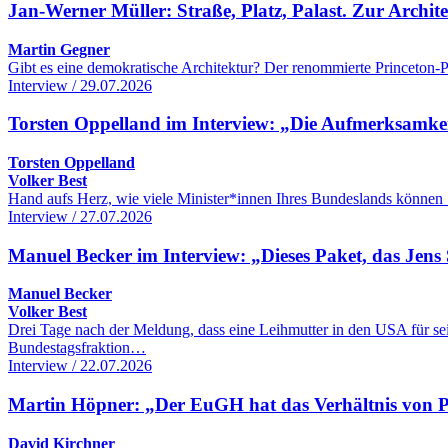
Jan-Werner Müller: Straße, Platz, Palast. Zur Archi
Martin Gegner
Gibt es eine demokratische Architektur? Der renommierte Princeton-Po
Interview / 29.07.2026
Torsten Oppelland im Interview: „Die Aufmerksamkeit 
Torsten Oppelland
Volker Best
Hand aufs Herz, wie viele Minister*innen Ihres Bundeslands können 
Interview / 27.07.2026
Manuel Becker im Interview: „Dieses Paket, das Jens 
Manuel Becker
Volker Best
Drei Tage nach der Meldung, dass eine Leihmutter in den USA für se
Bundestagsfraktion…
Interview / 22.07.2026
Martin Höpner: „Der EuGH hat das Verhältnis von Pol
David Kirchner