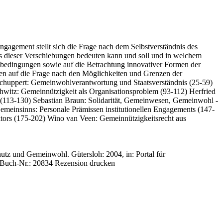
agement stellt sich die Frage nach dem Selbstverständnis des
ts dieser Verschiebungen bedeuten kann und soll und in welchem
enbedingungen sowie auf die Betrachtung innovativer Formen der
n auf die Frage nach den Möglichkeiten und Grenzen der
chuppert: Gemeinwohlverantwortung und Staatsverständnis (25-59)
chwitz: Gemeinnützigkeit als Organisationsproblem (93-112) Herfried
t (113-130) Sebastian Braun: Solidarität, Gemeinwesen, Gemeinwohl -
emeinsinns: Personale Prämissen institutionellen Engagements (147-
ktors (175-202) Wino van Veen: Gemeinnützigkeitsrecht aus
tz und Gemeinwohl. Gütersloh: 2004, in: Portal für
Buch-Nr.: 20834
Rezension drucken