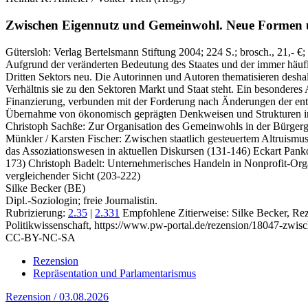
Zwischen Eigennutz und Gemeinwohl.
Neue Formen u
Gütersloh:
Verlag Bertelsmann Stiftung
2004
; 224 S.
; brosch., 21,- €
;
Aufgrund der veränderten Bedeutung des Staates und der immer häufi
Dritten Sektors neu. Die Autorinnen und Autoren thematisieren desha
Verhältnis sie zu den Sektoren Markt und Staat steht. Ein besonder
Finanzierung, verbunden mit der Forderung nach Änderungen der en
Übernahme von ökonomisch geprägten Denkweisen und Strukturen in 
Christoph Sachße: Zur Organisation des Gemeinwohls in der Bürgerges
Münkler / Karsten Fischer: Zwischen staatlich gesteuertem Altruism
das Assoziationswesen in aktuellen Diskursen (131-146) Eckart Pank
173) Christoph Badelt: Unternehmerisches Handeln in Nonprofit-Orga
vergleichender Sicht (203-222)
Silke Becker (BE)
Dipl.-Soziologin; freie Journalistin.
Rubrizierung:
2.35
|
2.331
Empfohlene Zitierweise: Silke Becker, Re
Politikwissenschaft, https://www.pw-portal.de/rezension/18047-zwi
CC-BY-NC-SA
Rezension
Repräsentation und Parlamentarismus
Rezension / 03.08.2026