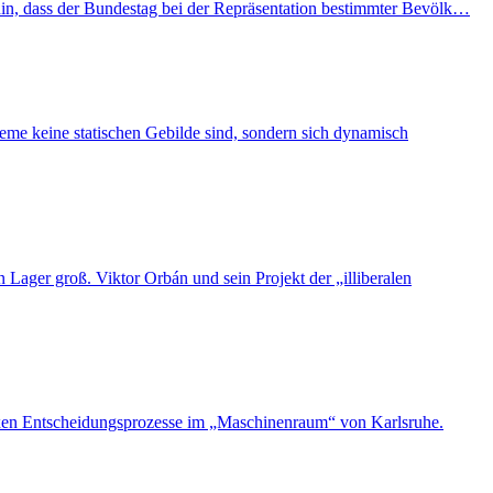
hin, dass der Bundestag bei der Repräsentation bestimmter Bevölk…
eme keine statischen Gebilde sind, sondern sich dynamisch
Lager groß. Viktor Orbán und sein Projekt der „illiberalen
plexen Entscheidungsprozesse im „Maschinenraum“ von Karlsruhe.