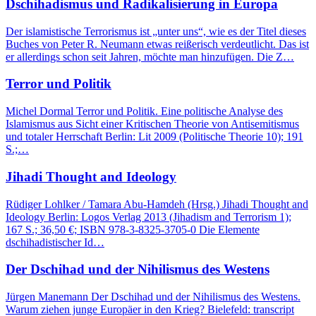
Dschihadismus und Radikalisierung in Europa
Der islamistische Terrorismus ist „unter uns“, wie es der Titel dieses
Buches von Peter R. Neumann etwas reißerisch verdeutlicht. Das ist
er allerdings schon seit Jahren, möchte man hinzufügen. Die Z…
Terror und Politik
Michel Dormal Terror und Politik. Eine politische Analyse des
Islamismus aus Sicht einer Kritischen Theorie von Antisemitismus
und totaler Herrschaft Berlin: Lit 2009 (Politische Theorie 10); 191
S.;…
Jihadi Thought and Ideology
Rüdiger Lohlker / Tamara Abu-Hamdeh (Hrsg.) Jihadi Thought and
Ideology Berlin: Logos Verlag 2013 (Jihadism and Terrorism 1);
167 S.; 36,50 €; ISBN 978-3-8325-3705-0 Die Elemente
dschihadistischer Id…
Der Dschihad und der Nihilismus des Westens
Jürgen Manemann Der Dschihad und der Nihilismus des Westens.
Warum ziehen junge Europäer in den Krieg? Bielefeld: transcript