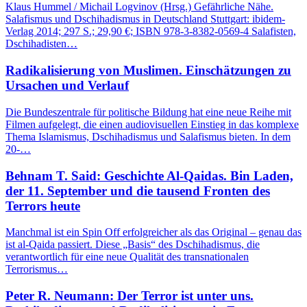
Klaus Hummel / Michail Logvinov (Hrsg.) Gefährliche Nähe.
Salafismus und Dschihadismus in Deutschland Stuttgart: ibidem-
Verlag 2014; 297 S.; 29,90 €; ISBN 978-3-8382-0569-4 Salafisten,
Dschihadisten…
Radikalisierung von Muslimen. Einschätzungen zu
Ursachen und Verlauf
Die Bundeszentrale für politische Bildung hat eine neue Reihe mit
Filmen aufgelegt, die einen audiovisuellen Einstieg in das komplexe
Thema Islamismus, Dschihadismus und Salafismus bieten. In dem
20-…
Behnam T. Said: Geschichte Al-Qaidas. Bin Laden,
der 11. September und die tausend Fronten des
Terrors heute
Manchmal ist ein Spin Off erfolgreicher als das Original – genau das
ist al-Qaida passiert. Diese „Basis“ des Dschihadismus, die
verantwortlich für eine neue Qualität des transnationalen
Terrorismus…
Peter R. Neumann: Der Terror ist unter uns.