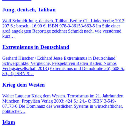
Jung, deutsch, Taliban
Wolf Schmidt Jung, deutsch, Taliban Berlin: Ch. Links Verlag 2012;
207 S.; brosch., 16,90 €; ISBN 978-3-86153-663-5 Im Stile einer
groß angelegten Reportage zeichnet Schmidt nach, wie verstörend
kurz…
Extremismus in Deutschland
Gerhard Hirscher / Eckhard Jesse Extremismus in Deutschland.
Schwerpunkte, Vergleiche, Perspektiven Baden-Baden: Nomos
Verlagsgesellschaft 2013 (Extremismus und Demokratie 26); 608 S.;
89,- €; ISBN 9…
Krieg dem Westen
Walter Laqueur Krieg dem Westen. Terrorismus im 21. Jahrhundert
München: Propyläen Verlag 2003; 424 S.; 24,- €; ISBN 3-549-
07173-6 Die Dominanz des westlichen Systems in wirtschaftlicher,
politischer…
Islam