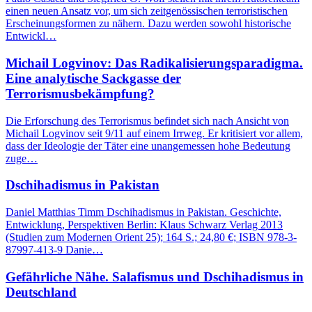
einen neuen Ansatz vor, um sich zeitgenössischen terroristischen
Erscheinungsformen zu nähern. Dazu werden sowohl historische
Entwickl…
Michail Logvinov: Das Radikalisierungsparadigma.
Eine analytische Sackgasse der
Terrorismusbekämpfung?
Die Erforschung des Terrorismus befindet sich nach Ansicht von
Michail Logvinov seit 9/11 auf einem Irrweg. Er kritisiert vor allem,
dass der Ideologie der Täter eine unangemessen hohe Bedeutung
zuge…
Dschihadismus in Pakistan
Daniel Matthias Timm Dschihadismus in Pakistan. Geschichte,
Entwicklung, Perspektiven Berlin: Klaus Schwarz Verlag 2013
(Studien zum Modernen Orient 25); 164 S.; 24,80 €; ISBN 978-3-
87997-413-9 Danie…
Gefährliche Nähe. Salafismus und Dschihadismus in
Deutschland