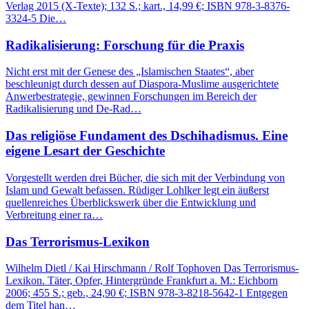
Verlag 2015 (X-Texte); 132 S.; kart., 14,99 €; ISBN 978-3-8376-
3324-5 Die…
Radikalisierung: Forschung für die Praxis
Nicht erst mit der Genese des „Islamischen Staates“, aber
beschleunigt durch dessen auf Diaspora-Muslime ausgerichtete
Anwerbestrategie, gewinnen Forschungen im Bereich der
Radikalisierung und De-Rad…
Das religiöse Fundament des Dschihadismus. Eine
eigene Lesart der Geschichte
Vorgestellt werden drei Bücher, die sich mit der Verbindung von
Islam und Gewalt befassen. Rüdiger Lohlker legt ein äußerst
quellenreiches Überblickswerk über die Entwicklung und
Verbreitung einer ra…
Das Terrorismus-Lexikon
Wilhelm Dietl / Kai Hirschmann / Rolf Tophoven Das Terrorismus-
Lexikon. Täter, Opfer, Hintergründe Frankfurt a. M.: Eichborn
2006; 455 S.; geb., 24,90 €; ISBN 978-3-8218-5642-1 Entgegen
dem Titel han…