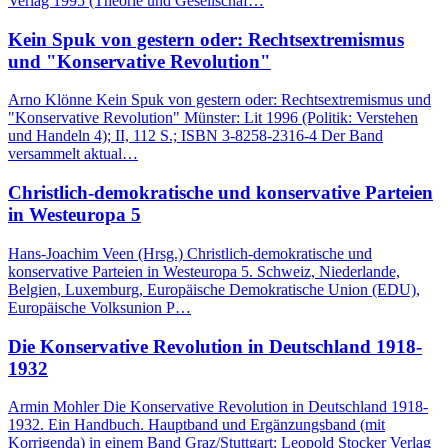
Verlag 1995 (Theorie und Gesellschaf…
Kein Spuk von gestern oder: Rechtsextremismus
und "Konservative Revolution"
Arno Klönne Kein Spuk von gestern oder: Rechtsextremismus und
"Konservative Revolution" Münster: Lit 1996 (Politik: Verstehen
und Handeln 4); II, 112 S.; ISBN 3-8258-2316-4 Der Band
versammelt aktual…
Christlich-demokratische und konservative Parteien
in Westeuropa 5
Hans-Joachim Veen (Hrsg.) Christlich-demokratische und
konservative Parteien in Westeuropa 5. Schweiz, Niederlande,
Belgien, Luxemburg, Europäische Demokratische Union (EDU),
Europäische Volksunion P…
Die Konservative Revolution in Deutschland 1918-
1932
Armin Mohler Die Konservative Revolution in Deutschland 1918-
1932. Ein Handbuch. Hauptband und Ergänzungsband (mit
Korrigenda) in einem Band Graz/Stuttgart: Leopold Stocker Verlag