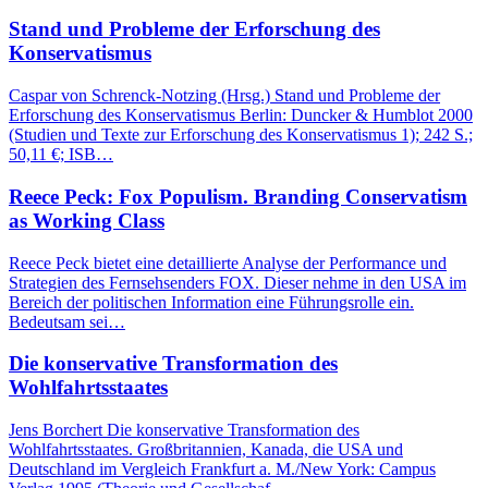
Stand und Probleme der Erforschung des
Konservatismus
Caspar von Schrenck-Notzing (Hrsg.) Stand und Probleme der
Erforschung des Konservatismus Berlin: Duncker & Humblot 2000
(Studien und Texte zur Erforschung des Konservatismus 1); 242 S.;
50,11 €; ISB…
Reece Peck: Fox Populism. Branding Conservatism
as Working Class
Reece Peck bietet eine detaillierte Analyse der Performance und
Strategien des Fernsehsenders FOX. Dieser nehme in den USA im
Bereich der politischen Information eine Führungsrolle ein.
Bedeutsam sei…
Die konservative Transformation des
Wohlfahrtsstaates
Jens Borchert Die konservative Transformation des
Wohlfahrtsstaates. Großbritannien, Kanada, die USA und
Deutschland im Vergleich Frankfurt a. M./New York: Campus