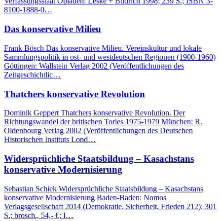
Verfassungsstaat Opladen: Leske + Budrich 1998; 239 S.; ISBN 3-
8100-1888-0…
Das konservative Milieu
Frank Bösch Das konservative Milieu. Vereinskultur und lokale
Sammlungspolitik in ost- und westdeutschen Regionen (1900-1960)
Göttingen: Wallstein Verlag 2002 (Veröffentlichungen des
Zeitgeschichtlic…
Thatchers konservative Revolution
Dominik Geppert Thatchers konservative Revolution. Der
Richtungswandel der britischen Tories 1975-1979 München: R.
Oldenbourg Verlag 2002 (Veröffentlichungen des Deutschen
Historischen Instituts Lond…
Widersprüchliche Staatsbildung – Kasachstans
konservative Modernisierung
Sebastian Schiek Widersprüchliche Staatsbildung – Kasachstans
konservative Modernisierung Baden-Baden: Nomos
Verlagsgesellschaft 2014 (Demokratie, Sicherheit, Frieden 212); 301
S.; brosch., 54,- €; I…