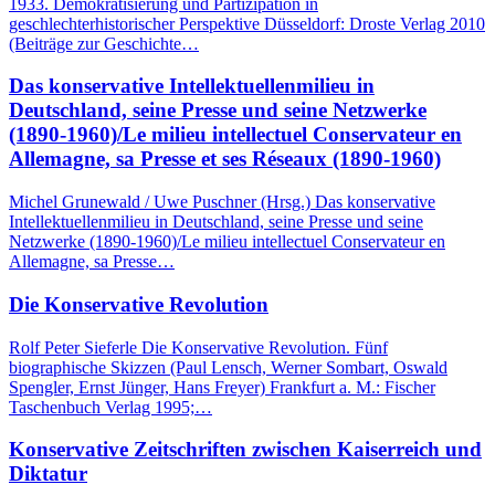
1933. Demokratisierung und Partizipation in
geschlechterhistorischer Perspektive Düsseldorf: Droste Verlag 2010
(Beiträge zur Geschichte…
Das konservative Intellektuellenmilieu in
Deutschland, seine Presse und seine Netzwerke
(1890-1960)/Le milieu intellectuel Conservateur en
Allemagne, sa Presse et ses Réseaux (1890-1960)
Michel Grunewald / Uwe Puschner (Hrsg.) Das konservative
Intellektuellenmilieu in Deutschland, seine Presse und seine
Netzwerke (1890-1960)/Le milieu intellectuel Conservateur en
Allemagne, sa Presse…
Die Konservative Revolution
Rolf Peter Sieferle Die Konservative Revolution. Fünf
biographische Skizzen (Paul Lensch, Werner Sombart, Oswald
Spengler, Ernst Jünger, Hans Freyer) Frankfurt a. M.: Fischer
Taschenbuch Verlag 1995;…
Konservative Zeitschriften zwischen Kaiserreich und
Diktatur