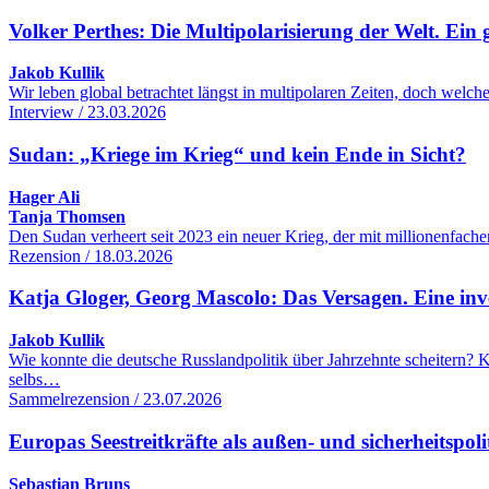
Volker Perthes: Die Multipolarisierung der Welt. Ein 
Jakob Kullik
Wir leben global betrachtet längst in multipolaren Zeiten, doch wel
Interview / 23.03.2026
Sudan: „Kriege im Krieg“ und kein Ende in Sicht?
Hager Ali
Tanja Thomsen
Den Sudan verheert seit 2023 ein neuer Krieg, der mit millionenfac
Rezension / 18.03.2026
Katja Gloger, Georg Mascolo: Das Versagen. Eine inve
Jakob Kullik
Wie konnte die deutsche Russlandpolitik über Jahrzehnte scheitern
selbs…
Sammelrezension / 23.07.2026
Europas Seestreitkräfte als außen- und sicherheitspol
Sebastian Bruns