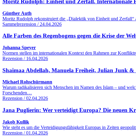
Moritz Rudolph: Einheit und Zerfall. Internationale Po
Günther Auth
Moritz Rudolph rekonstruiert die „Dialektik von Einheit und Zerfall“
Sammelrezension / 24.04.2026
Alle Farben des Regenbogens gegen die Krise der We
Johanna Speyer
Normen stellen im internationalen Kontext den Rahmen zur Konfliktre
Rezension / 16.04.2026
Shaimaa Abdellah, Manuela Freiheit, Julian Junk & S
Michael Rohschürmann
Warum radikalisieren sich Menschen im Namen des Islam – und welc
Forschenden…
Rezension / 02.04.2026
Jana Puglierin: Wer verteidigt Europa? Die neuen K
Jakob Kullik
Wie steht es um die Verteidigungsfähigkeit Europas in Zeiten geopol
Rezension / 01.04.2026