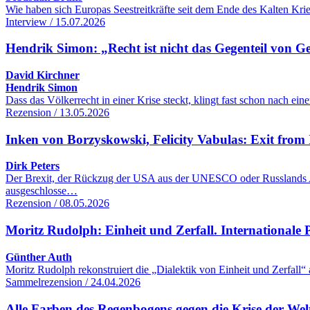
Wie haben sich Europas Seestreitkräfte seit dem Ende des Kalten Kr
Interview / 15.07.2026
Hendrik Simon: „Recht ist nicht das Gegenteil von G
David Kirchner
Hendrik Simon
Dass das Völkerrecht in einer Krise steckt, klingt fast schon nach 
Rezension / 13.05.2026
Inken von Borzyskowski, Felicity Vabulas: Exit from 
Dirk Peters
Der Brexit, der Rückzug der USA aus der UNESCO oder Russlands Aus
ausgeschlosse…
Rezension / 08.05.2026
Moritz Rudolph: Einheit und Zerfall. Internationale Po
Günther Auth
Moritz Rudolph rekonstruiert die „Dialektik von Einheit und Zerfall“
Sammelrezension / 24.04.2026
Alle Farben des Regenbogens gegen die Krise der We