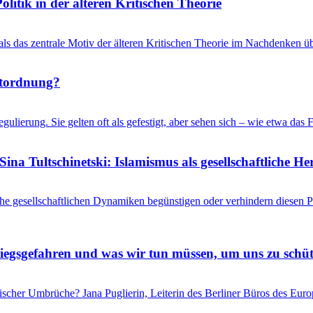
litik in der älteren Kritischen Theorie
 als das zentrale Motiv der älteren Kritischen Theorie im Nachdenken üb
ltordnung?
gulierung. Sie gelten oft als gefestigt, aber sehen sich – wie etwa d
ina Tultschinetski: Islamismus als gesellschaftliche 
he gesellschaftlichen Dynamiken begünstigen oder verhindern diesen
riegsgefahren und was wir tun müssen, um uns zu schü
itischer Umbrüche? Jana Puglierin, Leiterin des Berliner Büros des Eu