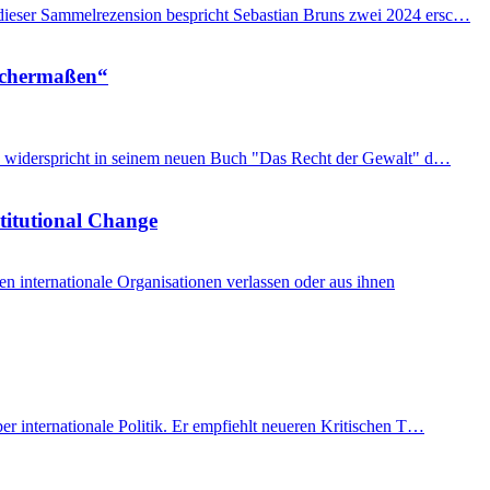
n dieser Sammelrezension bespricht Sebastian Bruns zwei 2024 ersc…
eichermaßen“
imon widerspricht in seinem neuen Buch "Das Recht der Gewalt" d…
stitutional Change
internationale Organisationen verlassen oder aus ihnen
er internationale Politik. Er empfiehlt neueren Kritischen T…