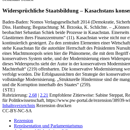
Widersprüchliche Staatsbildung – Kasachstans konse
Baden-Baden:
Nomos Verlagsgesellschaft
2014
(Demokratie, Sicherhe
Diss. Hamburg; Begutachtung: M. Brzoska, K. Schlichte. – „Können 
beobachtet Sebastian Schiek beide Prozesse in Kasachstan. Einersei
Glastürmen ihres Finanzzentrums“ (11). Kasachstan weise nicht nur 
kontinuierlich gesteigert. Zu den zentralen Elementen einer Wirtscha
stehe Kasachstan für die autoritäre Herrschaft des Präsidenten Nursul
eines Machtmonopols seien hier die Phänomene, die mit dem Begriff de
konservatives System stehe, und der Modernisierung einen Widerspruch
dieses Widerspruchs sieht der Autor in der konservativen Modernisi
Machterhalt“ (219) offenbarten. Die konservative Modernisierung werde
verfolgt worden. Die Erfolgsaussichten der Strategie der konservativ
vollständige Modernisierung. „Strukturelle Hindernisse sind die mange
und die Korruption innerhalb des Staates“ (259).
{STE}
Rubrizierung:
2.68
|
2.21
Empfohlene Zitierweise: Sabine Steppat, Re
für Politikwissenschaft, https://www.pw-portal.de/rezension/38939-w
Inhaltsverzeichnis
Rezension drucken
CC-BY-NC-SA
Rezension
Repräsentation und Parlamentarismus