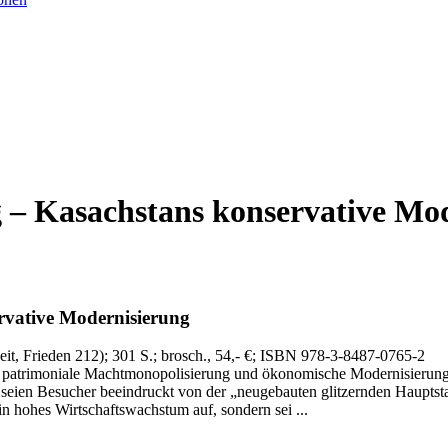
 – Kasachstans konservative Mo
rvative Modernisierung
it, Frieden 212)
; 301 S.
; brosch., 54,- €
; ISBN 978-3-8487-0765-2
patrimoniale Machtmonopolisierung und ökonomische Modernisierung s
ts seien Besucher beeindruckt von der „neugebauten glitzernden Haupt
n hohes Wirtschaftswachstum auf, sondern sei ...