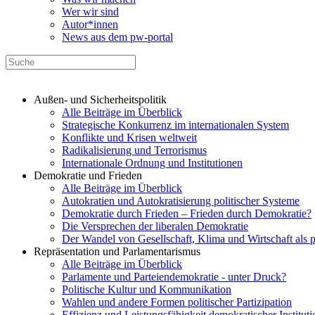
Wer wir sind
Autor*innen
News aus dem pw-portal
Außen- und Sicherheitspolitik
Alle Beiträge im Überblick
Strategische Konkurrenz im internationalen System
Konflikte und Krisen weltweit
Radikalisierung und Terrorismus
Internationale Ordnung und Institutionen
Demokratie und Frieden
Alle Beiträge im Überblick
Autokratien und Autokratisierung politischer Systeme
Demokratie durch Frieden – Frieden durch Demokratie?
Die Versprechen der liberalen Demokratie
Der Wandel von Gesellschaft, Klima und Wirtschaft als 
Repräsentation und Parlamentarismus
Alle Beiträge im Überblick
Parlamente und Parteiendemokratie - unter Druck?
Politische Kultur und Kommunikation
Wahlen und andere Formen politischer Partizipation
Effizienz und Leistungsfähigkeit demokratischer Institut