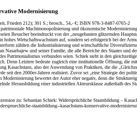
rvative Modernisierung
it, Frieden 212)
; 301 S.
; brosch., 54,- €
; ISBN 978-3-8487-0765-2
patrimoniale Machtmonopolisierung und ökonomische Modernisierung s
ts seien Besucher beeindruckt von der „neugebauten glitzernden Haupt
ein hohes Wirtschaftswachstum auf, sondern sei erfolgreich bei der 
ftsreform zählten die Industrialisierung und wirtschaftliche Diversifi
tan Nasarbajew und seiner Familie, die alle Bereiche des Staates und de
s Patrimonialismus verbunden seien. Schiek sieht in den gleichzeitige
. Denn Letztere bedeute zugleich eine institutionelle Öffnung, die mi
erung Kasachstans, also der Anwendung von Praktiken, die die „Gleich
 seit den 2000er‑Jahren realisiert. Zuvor sei „eine Strategie der poli
en Modernisierung bewertet der Autor eher negativ, denn die Struktureig
lnde Herausbildung einer industriellen Akteursklasse außerhalb des Staa
zension zu: Sebastian Schiek
: Widersprüchliche Staatsbildung – Kasac
iderspruechliche-staatsbildung--kasachstans-konservative-modernisieru