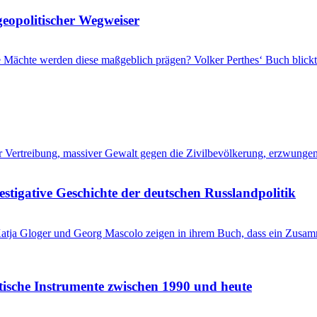
geopolitischer Wegweiser
che Mächte werden diese maßgeblich prägen? Volker Perthes‘ Buch blic
her Vertreibung, massiver Gewalt gegen die Zivilbevölkerung, erzwung
stigative Geschichte der deutschen Russlandpolitik
? Katja Gloger und Georg Mascolo zeigen in ihrem Buch, dass ein Zus
itische Instrumente zwischen 1990 und heute