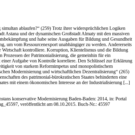
imultan ablaufen?“ (259) Trotz ihrer widersprüchlichen Logiken
stadt Astana und der dynamischen Großstadt Almaty mit den massiven
Armutsbekämpfung und habe seine Ausgaben für Bildung und Gesundheit
zierung, um vom Ressourcenexport unabhängiger zu werden. Andererseits
r Wirtschaft kontrolliere. Korruption, Klientelismus und die Bildung
n Prozessen der Patrimonialisierung, die gemeinhin für ein
t einer Aufgabe von Kontrolle korreliere. Den Schlüssel zur Erklärung
zeitigkeit von starkem Reformimpetus und monopolistischem
tischen Modernisierung und wirtschaftlichen Dezentralisierung“ (265)
enschaften des patrimonial‑bürokratischen Staates behinderten eine
tes mit einem ökonomischen Interesse an der Industrialisierung [...]
hstans konservative Modernisierung Baden-Baden: 2014, in: Portal
ng_45597, veröffentlicht am 08.10.2015.
Buch-Nr.: 45597