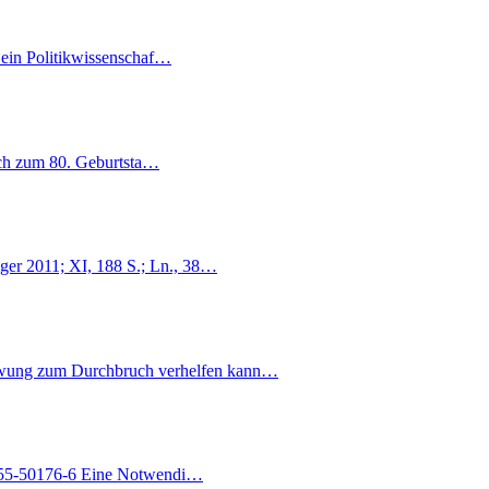
ein Politikwissenschaf…
ich zum 80. Geburtsta…
lger 2011; XI, 188 S.; Ln., 38…
schwung zum Durchbruch verhelfen kann…
-455-50176-6 Eine Notwendi…