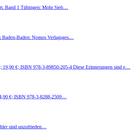
wart. Band 1 Tübingen: Mohr Sieb…
itik Baden-Baden: Nomos Verlagsges…
S.; 19,90 €; ISBN 978-3-89850-205-4 Diese Erinnerungen sind e…
 24,90 €; ISBN 978-3-8288-2509…
hler sind unzufrieden…