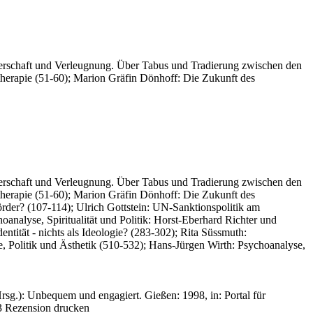
Täterschaft und Verleugnung. Über Tabus und Tradierung zwischen den
therapie (51-60); Marion Gräfin Dönhoff: Die Zukunft des
Täterschaft und Verleugnung. Über Tabus und Tradierung zwischen den
therapie (51-60); Marion Gräfin Dönhoff: Die Zukunft des
Mörder? (107-114); Ulrich Gottstein: UN-Sanktionspolitik am
analyse, Spiritualität und Politik: Horst-Eberhard Richter und
tität - nichts als Ideologie? (283-302); Rita Süssmuth:
, Politik und Ästhetik (510-532); Hans-Jürgen Wirth: Psychoanalyse,
rsg.): Unbequem und engagiert. Gießen: 1998, in: Portal für
3
Rezension drucken