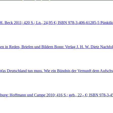
 H. Beck 2011; 420 S.; Ln., 24,95 €; ISBN 978-3-406-61285-5 Pünktl
ben in Reden, Briefen und Bildern Bonn: Verlag J. H. W. Dietz Nachfo
m. Was Deutschland tun muss. Wie ein Bündnis der Vernunft dem Auf
mburg: Hoffmann und Campe 2010; 416 S.; geb., 22,- €; ISBN 978-3