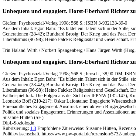
Unbequem und engagiert.
Horst-Eberhard Richter zu
Gießen:
Psychosozial-Verlag
1998
; 568 S.
; ISBN 3-932133-39-0
Aus dem Inhalt: Egon Bahr: "Es bildet ein Talent sich in der Stille,
Generationen (28-42); Burkhard Brosig: Der Krieg und das Paar. Der
Liberalismus (96-98); Heino Falcke: Religiosität und Gesellschaft. Ein
Trin Haland-Wirth / Norbert Spangenberg / Hans-Jürgen Wirth
(Hrsg.
Unbequem und engagiert.
Horst-Eberhard Richter zu
Gießen:
Psychosozial-Verlag
1998
; 568 S.
; brosch., 38,90 DM
; ISBN
Aus dem Inhalt: Egon Bahr: "Es bildet ein Talent sich in der Stille,
Generationen (28-42); Burkhard Brosig: Der Krieg und das Paar. Der
Liberalismus (96-98); Heino Falcke: Religiosität und Gesellschaft. Ei
Fallbeispiel Irak. Die Folgen aus der Sicht der IPPNW (135-147); Ku
Leonardo Boff (210-217); Oskar Lafontaine: Engagierte Wissenschaft -
Ehrenamtliches Engagement. Ausdruck einer aktiven Bürgergesellschaf
Politik und soziales Engagement. Erinnerungen und Assoziationen au
Susanne Hütten (SH)
Dipl.-Soziologin.
Rubrizierung:
1.3
Empfohlene Zitierweise: Susanne Hütten, Rezensio
Politikwissenschaft, https://www.pw-portal.de/rezension/5732-unbeq