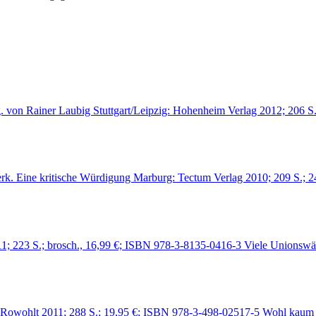
. von Rainer Laubig Stuttgart/Leipzig: Hohenheim Verlag 2012; 206 
erk. Eine kritische Würdigung Marburg: Tectum Verlag 2010; 209 S.;
1; 223 S.; brosch., 16,99 €; ISBN 978-3-8135-0416-3 Viele Unionswä
: Rowohlt 2011; 288 S.; 19,95 €; ISBN 978-3-498-02517-5 Wohl kaum 