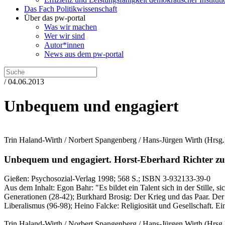
Das Fach Politikwissenschaft
Über das pw-portal
Was wir machen
Wer wir sind
Autor*innen
News aus dem pw-portal
/ 04.06.2013
Unbequem und engagiert
Trin Haland-Wirth / Norbert Spangenberg / Hans-Jürgen Wirth
(Hrsg.
Unbequem und engagiert.
Horst-Eberhard Richter zu
Gießen:
Psychosozial-Verlag
1998
; 568 S.
; ISBN 3-932133-39-0
Aus dem Inhalt: Egon Bahr: "Es bildet ein Talent sich in der Stille,
Generationen (28-42); Burkhard Brosig: Der Krieg und das Paar. Der
Liberalismus (96-98); Heino Falcke: Religiosität und Gesellschaft. Ein
Trin Haland-Wirth / Norbert Spangenberg / Hans-Jürgen Wirth
(Hrsg.