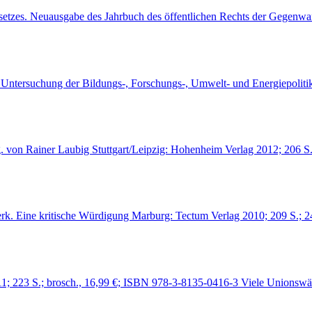
gesetzes. Neuausgabe des Jahrbuch des öffentlichen Rechts der Gegen
de Untersuchung der Bildungs-, Forschungs-, Umwelt- und Energiepol
. von Rainer Laubig Stuttgart/Leipzig: Hohenheim Verlag 2012; 206 
erk. Eine kritische Würdigung Marburg: Tectum Verlag 2010; 209 S.;
1; 223 S.; brosch., 16,99 €; ISBN 978-3-8135-0416-3 Viele Unionswä