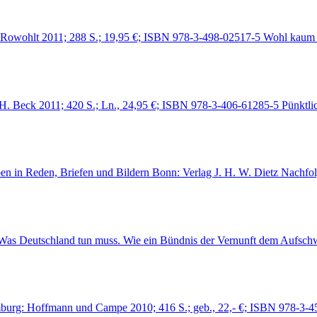
: Rowohlt 2011; 288 S.; 19,95 €; ISBN 978-3-498-02517-5 Wohl kaum 
 H. Beck 2011; 420 S.; Ln., 24,95 €; ISBN 978-3-406-61285-5 Pünktl
ben in Reden, Briefen und Bildern Bonn: Verlag J. H. W. Dietz Nachfo
m. Was Deutschland tun muss. Wie ein Bündnis der Vernunft dem Auf
mburg: Hoffmann und Campe 2010; 416 S.; geb., 22,- €; ISBN 978-3