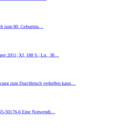
ich zum 80. Geburtsta…
lger 2011; XI, 188 S.; Ln., 38…
schwung zum Durchbruch verhelfen kann…
-455-50176-6 Eine Notwendi…