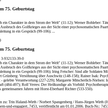
m 75. Geburtstag
 sich ein Charakter in dem Strom der Welt" (11-12); Werner Bohleber: 
 Ausbruch des Golfkrieges aus der Sicht einer psychosomatischen Paar
leitung in ein Gespräch (99-106); ...
)
m 75. Geburtstag
 3-932133-39-0
 sich ein Charakter in dem Strom der Welt" (11-12); Werner Bohleber: 
 Ausbruch des Golfkrieges aus der Sicht einer psychosomatischen Paar
nleitung in ein Gespräch (99-106); Iring Fetscher: Sind alle Soldaten 
rt Grünberg: Versöhnung über Auschwitz (148-158); Rainer Isak: Psycho
 gelebte Verantwortung (227-229); Margarete Mitscherlich-Nielsen: Iden
t (484-497); Rolf Verres: Der Heilkundige als Vorbild: Psychotherapie
s gemeinsamen Jahren mit Horst-Eberhard Richter (533-550).
n zu: Trin Haland-Wirth / Norbert Spangenberg / Hans-Jürgen Wirth
(H
uem-und-engagiert_7453, veröffentlicht am 01.01.2006.
Buch-Nr.: 745