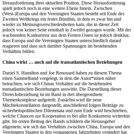
Herausforderung ihrer aktuellen Position. Diese Herausforderung
spielt jedoch noch in eine weitere Ebene hinein. Zwischen
(West-)Europa und den Vereinigten Staaten besteht seit Ende des
Zweiten Weltkriegs ein festes Bündnis, in dem es zwar hin und
wieder zu Meinungsverschiedenheiten kam, das in dieser Zeit
jedoch von keiner Seite ernsthaft in Zweifel gezogen wurde. Mit der
wachsenden Konkurrenz aus dem Fernen Osten ist jedoch denkbar,
dass Europa und die Vereinigten Staaten unterschiedlich darauf
reagieren und dass sich darüber Spannungen im bestehenden
Verhältnis bilden.
China wirkt … auch auf die transatlantischen Beziehungen
Daniel S. Hamilton und Joe Renouard haben zu diesem Thema
einen Sammelband vorgelegt, in dem die Autor*innen näher
betrachten, wie sich Chinas Verhalten auf die bestehenden
transatlantischen Beziehungen auswirkt. Die Darstellung dieser
Dreiecksbeziehung ist im Band in drei übergeordnete
Themenkomplexe aufgeteilt: Zunächst wird die neue
Mächtekonstellation dargestellt, anschließend folgen Beiträge zu
sicherheitspolitischen Dilemmata und zum Ende wird beschrieben,
welche Chancen zur Kooperation es bei aller Konkurrenz weiterhin
gibt. Im ersten Beitrag des Bands schildern die Herausgeber
allgemein, wie sich das Verhältnis zwischen China, Europa und den
Vereinigten Staaten in den vergangenen Jahrzehnten verändert hat.