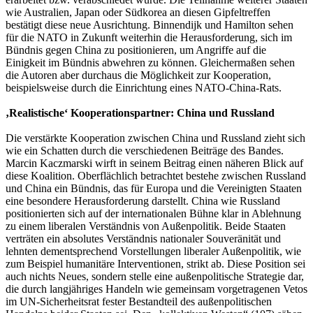
wie Australien, Japan oder Südkorea an diesen Gipfeltreffen
bestätigt diese neue Ausrichtung. Binnendijk und Hamilton sehen
für die NATO in Zukunft weiterhin die Herausforderung, sich im
Bündnis gegen China zu positionieren, um Angriffe auf die
Einigkeit im Bündnis abwehren zu können. Gleichermaßen sehen
die Autoren aber durchaus die Möglichkeit zur Kooperation,
beispielsweise durch die Einrichtung eines NATO-China-Rats.
‚Realistische‘ Kooperationspartner: China und Russland
Die verstärkte Kooperation zwischen China und Russland zieht sich
wie ein Schatten durch die verschiedenen Beiträge des Bandes.
Marcin Kaczmarski wirft in seinem Beitrag einen näheren Blick auf
diese Koalition. Oberflächlich betrachtet bestehe zwischen Russland
und China ein Bündnis, das für Europa und die Vereinigten Staaten
eine besondere Herausforderung darstellt. China wie Russland
positionierten sich auf der internationalen Bühne klar in Ablehnung
zu einem liberalen Verständnis von Außenpolitik. Beide Staaten
verträten ein absolutes Verständnis nationaler Souveränität und
lehnten dementsprechend Vorstellungen liberaler Außenpolitik, wie
zum Beispiel humanitäre Interventionen, strikt ab. Diese Position sei
auch nichts Neues, sondern stelle eine außenpolitische Strategie dar,
die durch langjähriges Handeln wie gemeinsam vorgetragenen Vetos
im UN-Sicherheitsrat fester Bestandteil des außenpolitischen