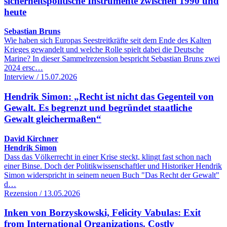
sicherheitspolitische Instrumente zwischen 1990 und
heute
Sebastian Bruns
Wie haben sich Europas Seestreitkräfte seit dem Ende des Kalten
Krieges gewandelt und welche Rolle spielt dabei die Deutsche
Marine? In dieser Sammelrezension bespricht Sebastian Bruns zwei
2024 ersc…
Interview / 15.07.2026
Hendrik Simon: „Recht ist nicht das Gegenteil von
Gewalt. Es begrenzt und begründet staatliche
Gewalt gleichermaßen“
David Kirchner
Hendrik Simon
Dass das Völkerrecht in einer Krise steckt, klingt fast schon nach
einer Binse. Doch der Politikwissenschaftler und Historiker Hendrik
Simon widerspricht in seinem neuen Buch "Das Recht der Gewalt"
d…
Rezension / 13.05.2026
Inken von Borzyskowski, Felicity Vabulas: Exit
from International Organizations. Costly