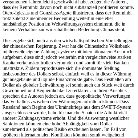
vergangenen Jahren leicht geschwächt habe, zeigen die Autoren,
dass der Renminbi davon noch nicht substanziell profitieren konnte.
Otero-Iglesias und González-Agote illustrieren, dass der Renminbi
trotz zuletzt zunehmender Bedeutung weiterhin eine eher
randständige Position im Weltwährungssystem einnimmt, die in
keinem Verhältnis zur wirtschaftlichen Bedeutung Chinas steht.
Dies ergebe sich auch aus den wirtschaftspolitischen Vorstellungen
der chinesischen Regierung. Zwar hat die Chinesische Volksbank
mittlerweile eigene Zahlungssysteme mit internationalem Anspruch
aufgebaut, diese sind jedoch weiterhin mit vergleichsweise starken
Kapitalverkehrskontrollen verbunden und somit für viele Banken
unattraktiv. Zudem reproduziere sich die dominante Stellung
insbesondere des Dollars selbst, einfach weil es in dieser Währung
gut ausgebaute und liquide Finanzmärkte gäbe. Das Festhalten am
Dollar als globaler Leitwährung sei somit auch ein Stück weit durch
Gewohnheit und Bequemlichkeit zu erklären. In ihrem Ausblick
sprechen die Autoren jedoch an, dass geopolitische Verwerfungen
das Verhältnis zwischen den Währungen aufrütteln können. Dass
Russland nach Beginn des Ukrainekriegs aus dem SWIFT-System
ausgeschlossen wurde, habe für manche Staaten die Attraktivität
anderer Zahlungssysteme erhöht. Und die Ausweitung westlicher
Sanktionen könnten eine hohe Abhängigkeit vom Dollar
zunehmend als politisches Risiko erscheinen lassen. Im Fall von
größeren internationalen Konflikten könnten somit weitgehend