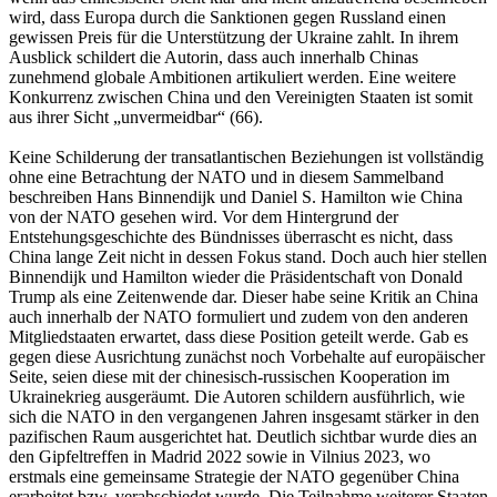
wird, dass Europa durch die Sanktionen gegen Russland einen
gewissen Preis für die Unterstützung der Ukraine zahlt. In ihrem
Ausblick schildert die Autorin, dass auch innerhalb Chinas
zunehmend globale Ambitionen artikuliert werden. Eine weitere
Konkurrenz zwischen China und den Vereinigten Staaten ist somit
aus ihrer Sicht „unvermeidbar“ (66).
Keine Schilderung der transatlantischen Beziehungen ist vollständig
ohne eine Betrachtung der NATO und in diesem Sammelband
beschreiben Hans Binnendijk und Daniel S. Hamilton wie China
von der NATO gesehen wird. Vor dem Hintergrund der
Entstehungsgeschichte des Bündnisses überrascht es nicht, dass
China lange Zeit nicht in dessen Fokus stand. Doch auch hier stellen
Binnendijk und Hamilton wieder die Präsidentschaft von Donald
Trump als eine Zeitenwende dar. Dieser habe seine Kritik an China
auch innerhalb der NATO formuliert und zudem von den anderen
Mitgliedstaaten erwartet, dass diese Position geteilt werde. Gab es
gegen diese Ausrichtung zunächst noch Vorbehalte auf europäischer
Seite, seien diese mit der chinesisch-russischen Kooperation im
Ukrainekrieg ausgeräumt. Die Autoren schildern ausführlich, wie
sich die NATO in den vergangenen Jahren insgesamt stärker in den
pazifischen Raum ausgerichtet hat. Deutlich sichtbar wurde dies an
den Gipfeltreffen in Madrid 2022 sowie in Vilnius 2023, wo
erstmals eine gemeinsame Strategie der NATO gegenüber China
erarbeitet bzw. verabschiedet wurde. Die Teilnahme weiterer Staaten