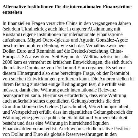
Alternative Institutionen für die internationalen Finanzströme
entstehen
In finanziellen Fragen versuchte China in den vergangenen Jahren
(seit dem Ukrainekrieg auch hier in engerer Abstimmung mit
Russland) eigene Institutionen für internationale Finanzströme
aufzubauen. Miguel Otero-Iglesias und Agustín González-Agote
beschreiben in ihrem Beitrag, wie sich das Verhältnis zwischen
Dollar, Euro und Renminbi auf die Dreiecksbeziehung China-
Europa-USA auswirken. Seit Beginn der Weltfinanzkrise im Jahr
2008 kam es vermehrt zu kritischen Entwicklungen, die sich durch
die relative Dominanz von Dollar und Euro ergaben. Es sei vor
diesem Hintergrund also eine berechtigte Frage, ob der Renminbi
von solchen Entwicklungen profitieren kann. Die Autoren stellen in
ihrem Beitrag zunächst einige Bedingungen fest, die erfüllt sein
müssen, damit eine Währung auch internationale Relevanz
beanspruchen kann. Hierfür sei erforderlich, dass eine Währung
auch außerhalb seines eigentlichen Geltungsbereichs die drei
Grundfunktionen des Geldes (Tauschmittel, Verrechnungseinheit
und Wertspeicher) erfüllt, dass im eigentlichen Geltungsbereich der
Währung eine gewisse politische Stabilität und Vorhersehbarkeit
besteht und dass eine Währung in hinreichend liquiden
Finanzmärkten verankert ist. Auch wenn sich die relative Position
von Dollar und Euro als globale Reservewährungen in den