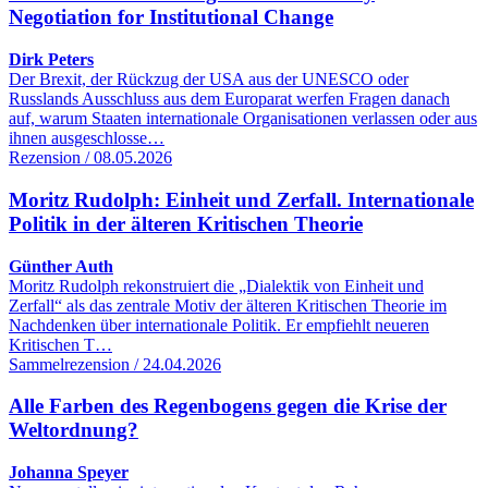
Negotiation for Institutional Change
Dirk Peters
Der Brexit, der Rückzug der USA aus der UNESCO oder
Russlands Ausschluss aus dem Europarat werfen Fragen danach
auf, warum Staaten internationale Organisationen verlassen oder aus
ihnen ausgeschlosse…
Rezension / 08.05.2026
Moritz Rudolph: Einheit und Zerfall. Internationale
Politik in der älteren Kritischen Theorie
Günther Auth
Moritz Rudolph rekonstruiert die „Dialektik von Einheit und
Zerfall“ als das zentrale Motiv der älteren Kritischen Theorie im
Nachdenken über internationale Politik. Er empfiehlt neueren
Kritischen T…
Sammelrezension / 24.04.2026
Alle Farben des Regenbogens gegen die Krise der
Weltordnung?
Johanna Speyer