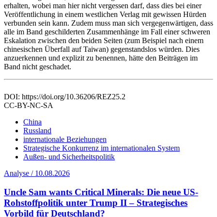
erhalten, wobei man hier nicht vergessen darf, dass dies bei einer
Veröffentlichung in einem westlichen Verlag mit gewissen Hürden
verbunden sein kann. Zudem muss man sich vergegenwärtigen, dass
alle im Band geschilderten Zusammenhänge im Fall einer schweren
Eskalation zwischen den beiden Seiten (zum Beispiel nach einem
chinesischen Überfall auf Taiwan) gegenstandslos würden. Dies
anzuerkennen und explizit zu benennen, hätte den Beiträgen im
Band nicht geschadet.
DOI: https://doi.org/10.36206/REZ25.2
CC-BY-NC-SA
China
Russland
internationale Beziehungen
Strategische Konkurrenz im internationalen System
Außen- und Sicherheitspolitik
Analyse / 10.08.2026
Uncle Sam wants Critical Minerals: Die neue US-
Rohstoffpolitik unter Trump II – Strategisches
Vorbild für Deutschland?