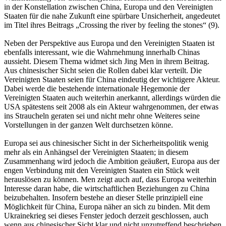
in der Konstellation zwischen China, Europa und den Vereinigten
Staaten für die nahe Zukunft eine spürbare Unsicherheit, angedeutet
im Titel ihres Beitrags „Crossing the river by feeling the stones“ (9).
Neben der Perspektive aus Europa und den Vereinigten Staaten ist
ebenfalls interessant, wie die Wahrnehmung innerhalb Chinas
aussieht. Diesem Thema widmet sich Jing Men in ihrem Beitrag.
Aus chinesischer Sicht seien die Rollen dabei klar verteilt. Die
Vereinigten Staaten seien für China eindeutig der wichtigere Akteur.
Dabei werde die bestehende internationale Hegemonie der
Vereinigten Staaten auch weiterhin anerkannt, allerdings würden die
USA spätestens seit 2008 als ein Akteur wahrgenommen, der etwas
ins Straucheln geraten sei und nicht mehr ohne Weiteres seine
Vorstellungen in der ganzen Welt durchsetzen könne.
Europa sei aus chinesischer Sicht in der Sicherheitspolitik wenig
mehr als ein Anhängsel der Vereinigten Staaten; in diesem
Zusammenhang wird jedoch die Ambition geäußert, Europa aus der
engen Verbindung mit den Vereinigten Staaten ein Stück weit
herauslösen zu können. Men zeigt auch auf, dass Europa weiterhin
Interesse daran habe, die wirtschaftlichen Beziehungen zu China
beizubehalten. Insofern bestehe an dieser Stelle prinzipiell eine
Möglichkeit für China, Europa näher an sich zu binden. Mit dem
Ukrainekrieg sei dieses Fenster jedoch derzeit geschlossen, auch
wenn aus chinesischer Sicht klar und nicht unzutreffend beschrieben