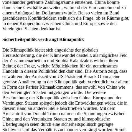
voneinander getrennte Zahlungsräume entstehen. China könnte
dann seine Geschäfte ausweiten, während der Euro zunehmend zu
einem Anhängsel im Dollarraum würde. Bei so vielen im Band
geschilderten Konfliktfeldern stellt sich die Frage, ob es Räume gibt,
in denen Kooperation zwischen China und Europa sowie den
Vereinigten Staaten denkbar ist.
Sicherheitspolitik verdrängt Klimapolitik
Die Klimapolitik bietet sich angesichts der globalen
Herausforderung, die der Klimawandel darstellt, als mögliches Feld
der Zusammenarbeit an und Sophia Kalantzakos widmet ihren
Beitrag der Frage, welche Möglichkeiten für ein gemeinsames
Handeln in diesem Politikfeld denkbar sind. Die Autorin zeigt, dass
es während der Amtszeit von US-Präsident Barack Obama eine
gewisse Annäherung in der Klimapolitik gab, verdeutlicht vor allem
in Form des Pariser Klimaabkommens, das sowohl von China wie
den Vereinigten Staaten mitgetragen wurde. Die weitere
Beschreibung der Klimapolitik zwischen China, Europa und den
Vereinigten Staaten spiegelt jedoch die Entwicklungen wider, die in
diesem Band an anderer Stelle beschrieben wurden. Mit dem
Amtsantritt von Donald Trump nahmen die Spannungen zwischen
China und den Vereinigten Staaten zu und klimapolitische
Überlegungen seien durch eine sicherheitspolitisch geprägte
Sichtweise auf das Verhältnis zueinander verdrängt worden. Somit