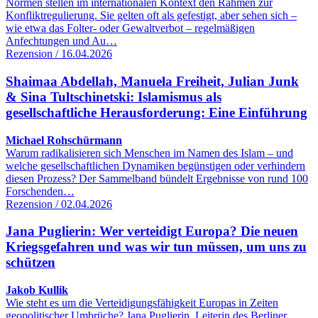
Normen stellen im internationalen Kontext den Rahmen zur
Konfliktregulierung. Sie gelten oft als gefestigt, aber sehen sich –
wie etwa das Folter- oder Gewaltverbot – regelmäßigen
Anfechtungen und Au…
Rezension / 16.04.2026
Shaimaa Abdellah, Manuela Freiheit, Julian Junk
& Sina Tultschinetski: Islamismus als
gesellschaftliche Herausforderung: Eine Einführung
Michael Rohschürmann
Warum radikalisieren sich Menschen im Namen des Islam – und
welche gesellschaftlichen Dynamiken begünstigen oder verhindern
diesen Prozess? Der Sammelband bündelt Ergebnisse von rund 100
Forschenden…
Rezension / 02.04.2026
Jana Puglierin: Wer verteidigt Europa? Die neuen
Kriegsgefahren und was wir tun müssen, um uns zu
schützen
Jakob Kullik
Wie steht es um die Verteidigungsfähigkeit Europas in Zeiten
geopolitischer Umbrüche? Jana Puglierin, Leiterin des Berliner