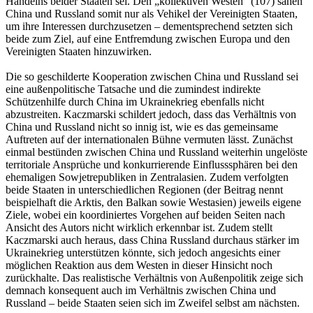
Handelns beider Staaten sei. Den „kollektiven Westen“ (107) sähen
China und Russland somit nur als Vehikel der Vereinigten Staaten,
um ihre Interessen durchzusetzen – dementsprechend setzten sich
beide zum Ziel, auf eine Entfremdung zwischen Europa und den
Vereinigten Staaten hinzuwirken.
Die so geschilderte Kooperation zwischen China und Russland sei
eine außenpolitische Tatsache und die zumindest indirekte
Schützenhilfe durch China im Ukrainekrieg ebenfalls nicht
abzustreiten. Kaczmarski schildert jedoch, dass das Verhältnis von
China und Russland nicht so innig ist, wie es das gemeinsame
Auftreten auf der internationalen Bühne vermuten lässt. Zunächst
einmal bestünden zwischen China und Russland weiterhin ungelöste
territoriale Ansprüche und konkurrierende Einflusssphären bei den
ehemaligen Sowjetrepubliken in Zentralasien. Zudem verfolgten
beide Staaten in unterschiedlichen Regionen (der Beitrag nennt
beispielhaft die Arktis, den Balkan sowie Westasien) jeweils eigene
Ziele, wobei ein koordiniertes Vorgehen auf beiden Seiten nach
Ansicht des Autors nicht wirklich erkennbar ist. Zudem stellt
Kaczmarski auch heraus, dass China Russland durchaus stärker im
Ukrainekrieg unterstützen könnte, sich jedoch angesichts einer
möglichen Reaktion aus dem Westen in dieser Hinsicht noch
zurückhalte. Das realistische Verhältnis von Außenpolitik zeige sich
demnach konsequent auch im Verhältnis zwischen China und
Russland – beide Staaten seien sich im Zweifel selbst am nächsten.