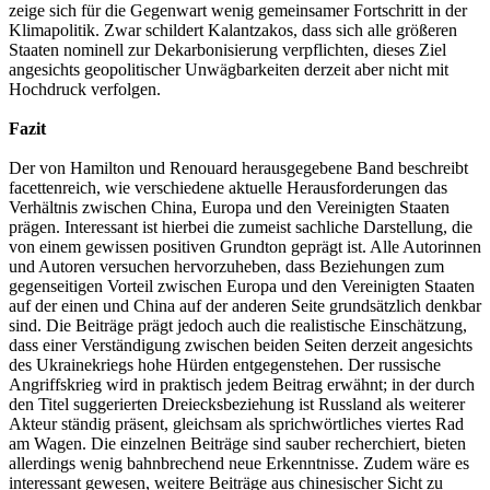
zeige sich für die Gegenwart wenig gemeinsamer Fortschritt in der
Klimapolitik. Zwar schildert Kalantzakos, dass sich alle größeren
Staaten nominell zur Dekarbonisierung verpflichten, dieses Ziel
angesichts geopolitischer Unwägbarkeiten derzeit aber nicht mit
Hochdruck verfolgen.
Fazit
Der von Hamilton und Renouard herausgegebene Band beschreibt
facettenreich, wie verschiedene aktuelle Herausforderungen das
Verhältnis zwischen China, Europa und den Vereinigten Staaten
prägen. Interessant ist hierbei die zumeist sachliche Darstellung, die
von einem gewissen positiven Grundton geprägt ist. Alle Autorinnen
und Autoren versuchen hervorzuheben, dass Beziehungen zum
gegenseitigen Vorteil zwischen Europa und den Vereinigten Staaten
auf der einen und China auf der anderen Seite grundsätzlich denkbar
sind. Die Beiträge prägt jedoch auch die realistische Einschätzung,
dass einer Verständigung zwischen beiden Seiten derzeit angesichts
des Ukrainekriegs hohe Hürden entgegenstehen. Der russische
Angriffskrieg wird in praktisch jedem Beitrag erwähnt; in der durch
den Titel suggerierten Dreiecksbeziehung ist Russland als weiterer
Akteur ständig präsent, gleichsam als sprichwörtliches viertes Rad
am Wagen. Die einzelnen Beiträge sind sauber recherchiert, bieten
allerdings wenig bahnbrechend neue Erkenntnisse. Zudem wäre es
interessant gewesen, weitere Beiträge aus chinesischer Sicht zu