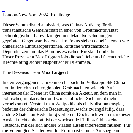
+
London/New York 2024, Routledge
Dieser Sammelband analysiert, was Chinas Aufstieg für die
transatlantische Gemeinschaft in einer von Großmachtrivalität,
technologischen Umwälzungen und Machtverschiebungen
geprägten Gegenwart bedeutet. Im Fokus stehen dabei Themen wie
chinesische Einflussoperationen, kritische wirtschaftliche
Dependenzen und das Bündnis zwischen Russland und China.
Unser Rezensent Max Lüggert lobt die sachliche und facettenreiche
Beschreibung sicherheitspolitischer Dilemmata.
Eine Rezension von
Max Lüggert
In den vergangenen Jahrzehnten hat sich die Volksrepublik China
kontinuierlich zu einer globalen Großmacht entwickelt. Auf
internationaler Ebene ist China somit ein Akteur, an dem man in
politischer, militärischer und wirtschaftlicher Sicht nicht mehr
vorbeikommt. Versteht man Weltpolitik als ein Nullsummenspiel,
bedeutet der chinesische Bedeutungszuwachs zwangsläufig, dass
andere Staaten an Bedeutung verlieren. Doch auch wenn man dieser
Ansicht nicht anhängt, ist der wachsende Einfluss Chinas eine
Tatsache, mit der sich andere Staaten auseinandersetzen müssen. Für
die Vereinigten Staaten wie für Europa ist Chinas Aufstieg eine