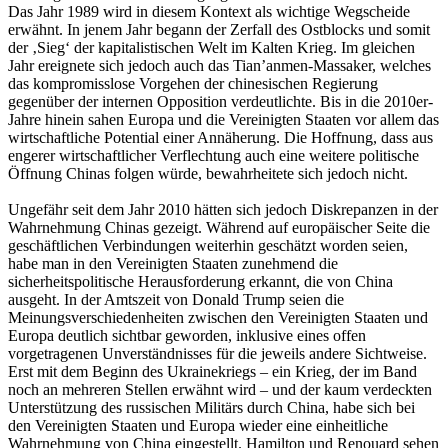
Das Jahr 1989 wird in diesem Kontext als wichtige Wegscheide
erwähnt. In jenem Jahr begann der Zerfall des Ostblocks und somit
der ‚Sieg‘ der kapitalistischen Welt im Kalten Krieg. Im gleichen
Jahr ereignete sich jedoch auch das Tian’anmen-Massaker, welches
das kompromisslose Vorgehen der chinesischen Regierung
gegenüber der internen Opposition verdeutlichte. Bis in die 2010er-
Jahre hinein sahen Europa und die Vereinigten Staaten vor allem das
wirtschaftliche Potential einer Annäherung. Die Hoffnung, dass aus
engerer wirtschaftlicher Verflechtung auch eine weitere politische
Öffnung Chinas folgen würde, bewahrheitete sich jedoch nicht.
Ungefähr seit dem Jahr 2010 hätten sich jedoch Diskrepanzen in der
Wahrnehmung Chinas gezeigt. Während auf europäischer Seite die
geschäftlichen Verbindungen weiterhin geschätzt worden seien,
habe man in den Vereinigten Staaten zunehmend die
sicherheitspolitische Herausforderung erkannt, die von China
ausgeht. In der Amtszeit von Donald Trump seien die
Meinungsverschiedenheiten zwischen den Vereinigten Staaten und
Europa deutlich sichtbar geworden, inklusive eines offen
vorgetragenen Unverständnisses für die jeweils andere Sichtweise.
Erst mit dem Beginn des Ukrainekriegs – ein Krieg, der im Band
noch an mehreren Stellen erwähnt wird – und der kaum verdeckten
Unterstützung des russischen Militärs durch China, habe sich bei
den Vereinigten Staaten und Europa wieder eine einheitliche
Wahrnehmung von China eingestellt. Hamilton und Renouard sehen