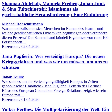
Shaimaa Abdellah, Manuela Freiheit, Julian Junk
& Sina Tultschinetski: Islamismus als
gesellschaftliche Herausforderung: Eine Einführung
Michael Rohschürmann
Warum radikalisieren sich Menschen im Namen des Islam – und
welche gesellschaftlichen Dynamiken begünstigen oder verhindern
diesen Prozess? Der Sammelband bündelt Ergebnisse von rund 100
Forschenden…
Rezension / 02.04.2026
Jana Puglierin: Wer verteidigt Europa? Die neuen
Kriegsgefahren und was wir tun müssen, um uns zu
schützen
Jakob Kullik
Wie steht es um die Verteidigungsfähigkeit Europas in Zeiten
geopolitischer Umbrüche? Jana Puglierin, Leiterin des Berliner
Büros des European Council on Foreign Relations, zeigt, wie sehr
Europa zwi…
Rezension / 01.04.2026
Volker Perthes: Die Multipolarisierung der Welt. Ein