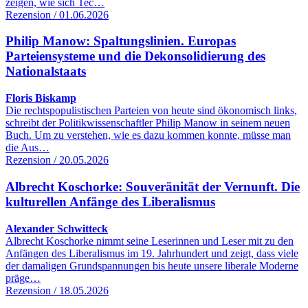
zeigen, wie sich Tec…
Rezension / 01.06.2026
Philip Manow: Spaltungslinien. Europas
Parteiensysteme und die Dekonsolidierung des
Nationalstaats
Floris Biskamp
Die rechtspopulistischen Parteien von heute sind ökonomisch links,
schreibt der Politikwissenschaftler Philip Manow in seinem neuen
Buch. Um zu verstehen, wie es dazu kommen konnte, müsse man
die Aus…
Rezension / 20.05.2026
Albrecht Koschorke: Souveränität der Vernunft. Die
kulturellen Anfänge des Liberalismus
Alexander Schwitteck
Albrecht Koschorke nimmt seine Leserinnen und Leser mit zu den
Anfängen des Liberalismus im 19. Jahrhundert und zeigt, dass viele
der damaligen Grundspannungen bis heute unsere liberale Moderne
präge…
Rezension / 18.05.2026