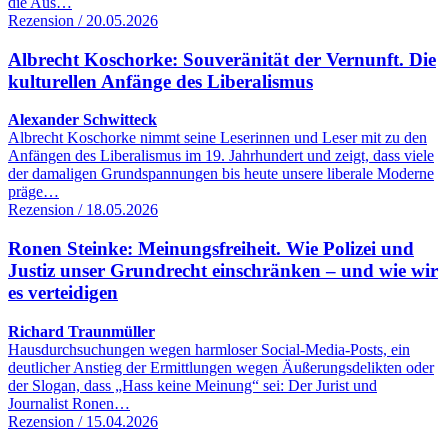
die Aus…
Rezension / 20.05.2026
Albrecht Koschorke: Souveränität der Vernunft. Die
kulturellen Anfänge des Liberalismus
Alexander Schwitteck
Albrecht Koschorke nimmt seine Leserinnen und Leser mit zu den
Anfängen des Liberalismus im 19. Jahrhundert und zeigt, dass viele
der damaligen Grundspannungen bis heute unsere liberale Moderne
präge…
Rezension / 18.05.2026
Ronen Steinke: Meinungsfreiheit. Wie Polizei und
Justiz unser Grundrecht einschränken – und wie wir
es verteidigen
Richard Traunmüller
Hausdurchsuchungen wegen harmloser Social-Media-Posts, ein
deutlicher Anstieg der Ermittlungen wegen Äußerungsdelikten oder
der Slogan, dass „Hass keine Meinung“ sei: Der Jurist und
Journalist Ronen…
Rezension / 15.04.2026