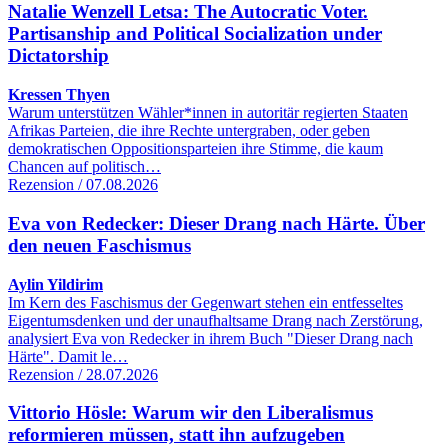
Natalie Wenzell Letsa: The Autocratic Voter.
Partisanship and Political Socialization under
Dictatorship
Kressen Thyen
Warum unterstützen Wähler*innen in autoritär regierten Staaten
Afrikas Parteien, die ihre Rechte untergraben, oder geben
demokratischen Oppositionsparteien ihre Stimme, die kaum
Chancen auf politisch…
Rezension / 07.08.2026
Eva von Redecker: Dieser Drang nach Härte. Über
den neuen Faschismus
Aylin Yildirim
Im Kern des Faschismus der Gegenwart stehen ein entfesseltes
Eigentumsdenken und der unaufhaltsame Drang nach Zerstörung,
analysiert Eva von Redecker in ihrem Buch "Dieser Drang nach
Härte". Damit le…
Rezension / 28.07.2026
Vittorio Hösle: Warum wir den Liberalismus
reformieren müssen, statt ihn aufzugeben