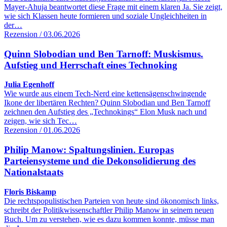
Mayer-Ahuja beantwortet diese Frage mit einem klaren Ja. Sie zeigt,
wie sich Klassen heute formieren und soziale Ungleichheiten in
der…
Rezension / 03.06.2026
Quinn Slobodian und Ben Tarnoff: Muskismus.
Aufstieg und Herrschaft eines Technoking
Julia Egenhoff
Wie wurde aus einem Tech-Nerd eine kettensägenschwingende
Ikone der libertären Rechten? Quinn Slobodian und Ben Tarnoff
zeichnen den Aufstieg des „Technokings“ Elon Musk nach und
zeigen, wie sich Tec…
Rezension / 01.06.2026
Philip Manow: Spaltungslinien. Europas
Parteiensysteme und die Dekonsolidierung des
Nationalstaats
Floris Biskamp
Die rechtspopulistischen Parteien von heute sind ökonomisch links,
schreibt der Politikwissenschaftler Philip Manow in seinem neuen
Buch. Um zu verstehen, wie es dazu kommen konnte, müsse man