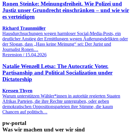
Ronen Steinke: Meinungsfreiheit. Wie Polizei und
Justiz unser Grundrecht einschränken – und wie wir
es verteidigen
Richard Traunmüller
Hausdurchsuchungen wegen harmloser Social-Media-Posts, ein
deutlicher Anstieg der Ermittlungen wegen Äußerungsdelikten oder
der Slogan, dass „Hass keine Meinung“ sei: Der Jurist und
Journalist Ronen…
Rezension / 15.04.2026
Natalie Wenzell Letsa: The Autocratic Voter.
Partisanship and Political Socialization under
Dictatorship
Kressen Thyen
Warum unterstützen Wähler*innen in autoritär regierten Staaten
Afrikas Parteien, die ihre Rechte untergraben, oder geben
demokratischen Oppositionsparteien ihre Stimme, die kaum
Chancen auf politisch…
pw-portal
Was wir machen und wer wir sind