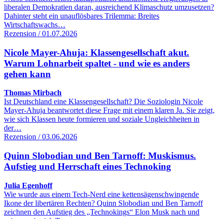
liberalen Demokratien daran, ausreichend Klimaschutz umzusetzen?
Dahinter steht ein unauflösbares Trilemma: Breites
Wirtschaftswachs…
Rezension / 01.07.2026
Nicole Mayer-Ahuja: Klassengesellschaft akut.
Warum Lohnarbeit spaltet - und wie es anders
gehen kann
Thomas Mirbach
Ist Deutschland eine Klassengesellschaft? Die Soziologin Nicole
Mayer-Ahuja beantwortet diese Frage mit einem klaren Ja. Sie zeigt,
wie sich Klassen heute formieren und soziale Ungleichheiten in
der…
Rezension / 03.06.2026
Quinn Slobodian und Ben Tarnoff: Muskismus.
Aufstieg und Herrschaft eines Technoking
Julia Egenhoff
Wie wurde aus einem Tech-Nerd eine kettensägenschwingende
Ikone der libertären Rechten? Quinn Slobodian und Ben Tarnoff
zeichnen den Aufstieg des „Technokings“ Elon Musk nach und