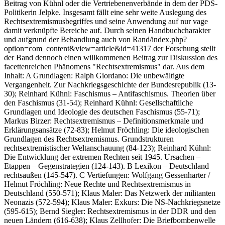
Beitrag von Kühnl oder die Vertriebenenverbände in dem der PDS-
Politikerin Jelpke. Insgesamt fällt eine sehr weite Auslegung des
Rechtsextremismusbegriffes und seine Anwendung auf nur vage
damit verknüpfte Bereiche auf. Durch seinen Handbuchcharakter
und aufgrund der Behandlung auch von Rand/index.php?
option=com_content&view=article&id=41317 der Forschung stellt
der Band dennoch einen willkommenen Beitrag zur Diskussion des
facettenreichen Phänomens "Rechtsextremismus" dar. Aus dem
Inhalt: A Grundlagen: Ralph Giordano: Die unbewältigte
Vergangenheit. Zur Nachkriegsgeschichte der Bundesrepublik (13-
30); Reinhard Kühnl: Faschismus – Antifaschismus. Theorien über
den Faschismus (31-54); Reinhard Kühnl: Gesellschaftliche
Grundlagen und Ideologie des deutschen Faschismus (55-71);
Markus Birzer: Rechtsextremismus – Definitionsmerkmale und
Erklärungsansätze (72-83); Helmut Fröchling: Die ideologischen
Grundlagen des Rechtsextremismus. Grundstrukturen
rechtsextremistischer Weltanschauung (84-123); Reinhard Kühnl:
Die Entwicklung der extremen Rechten seit 1945. Ursachen –
Etappen – Gegenstrategien (124-143). B Lexikon – Deutschland
rechtsaußen (145-547). C Vertiefungen: Wolfgang Gessenharter /
Helmut Fröchling: Neue Rechte und Rechtsextremismus in
Deutschland (550-571); Klaus Maler: Das Netzwerk der militanten
Neonazis (572-594); Klaus Maler: Exkurs: Die NS-Nachkriegsnetze
(595-615); Bernd Siegler: Rechtsextremismus in der DDR und den
neuen Ländern (616-638); Klaus Zellhofer: Die Briefbombenwelle