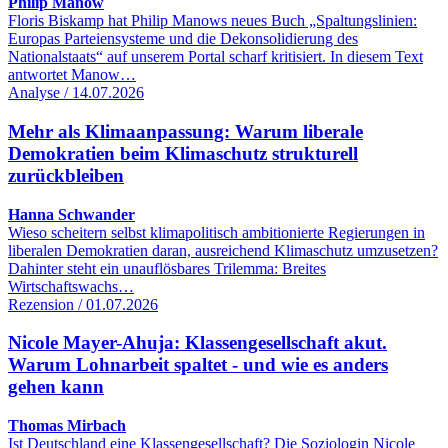
Philip Manow
Floris Biskamp hat Philip Manows neues Buch „Spaltungslinien:
Europas Parteiensysteme und die Dekonsolidierung des
Nationalstaats“ auf unserem Portal scharf kritisiert. In diesem Text
antwortet Manow…
Analyse / 14.07.2026
Mehr als Klimaanpassung: Warum liberale
Demokratien beim Klimaschutz strukturell
zurückbleiben
Hanna Schwander
Wieso scheitern selbst klimapolitisch ambitionierte Regierungen in
liberalen Demokratien daran, ausreichend Klimaschutz umzusetzen?
Dahinter steht ein unauflösbares Trilemma: Breites
Wirtschaftswachs…
Rezension / 01.07.2026
Nicole Mayer-Ahuja: Klassengesellschaft akut.
Warum Lohnarbeit spaltet - und wie es anders
gehen kann
Thomas Mirbach
Ist Deutschland eine Klassengesellschaft? Die Soziologin Nicole