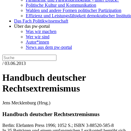
Politische Kultur und Kommunikation
Wahlen und andere Formen politischer Partizipation
Effizienz und Leistungsfähigkeit demokratischer Institut
Das Fach Politikwissenschaft
Über das pw-portal
Was wir machen
Wer wir sind
Autor*innen
News aus dem pw-portal
/ 03.06.2013
Handbuch deutscher
Rechtsextremismus
Jens Mecklenburg
(Hrsg.)
Handbuch deutscher Rechtsextremismus
Berlin:
Elefanten Press
1996
; 1052 S.
; ISBN 3-88520-585-8
In 35 Beiträgen und einem umfangreichen Lexikonteil bemüht sich