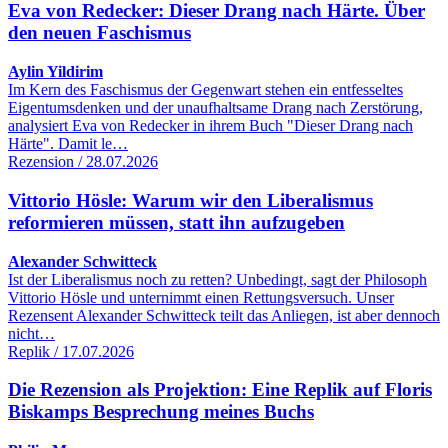
Eva von Redecker: Dieser Drang nach Härte. Über
den neuen Faschismus
Aylin Yildirim
Im Kern des Faschismus der Gegenwart stehen ein entfesseltes
Eigentumsdenken und der unaufhaltsame Drang nach Zerstörung,
analysiert Eva von Redecker in ihrem Buch "Dieser Drang nach
Härte". Damit le…
Rezension / 28.07.2026
Vittorio Hösle: Warum wir den Liberalismus
reformieren müssen, statt ihn aufzugeben
Alexander Schwitteck
Ist der Liberalismus noch zu retten? Unbedingt, sagt der Philosoph
Vittorio Hösle und unternimmt einen Rettungsversuch. Unser
Rezensent Alexander Schwitteck teilt das Anliegen, ist aber dennoch
nicht…
Replik / 17.07.2026
Die Rezension als Projektion: Eine Replik auf Floris
Biskamps Besprechung meines Buchs