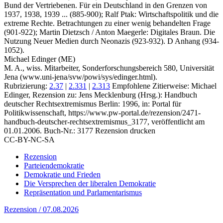
Bund der Vertriebenen. Für ein Deutschland in den Grenzen von
1937, 1938, 1939 ... (885-900); Ralf Ptak: Wirtschaftspolitik und die
extreme Rechte. Betrachtungen zu einer wenig behandelten Frage
(901-922); Martin Dietzsch / Anton Maegerle: Digitales Braun. Die
Nutzung Neuer Medien durch Neonazis (923-932). D Anhang (934-
1052).
Michael Edinger (ME)
M. A., wiss. Mitarbeiter, Sonderforschungsbereich 580, Universität
Jena (www.uni-jena/svw/powi/sys/edinger.html).
Rubrizierung:
2.37
|
2.331
|
2.313
Empfohlene Zitierweise: Michael
Edinger, Rezension zu: Jens Mecklenburg
(Hrsg.): Handbuch
deutscher Rechtsextremismus Berlin: 1996, in: Portal für
Politikwissenschaft, https://www.pw-portal.de/rezension/2471-
handbuch-deutscher-rechtsextremismus_3177, veröffentlicht am
01.01.2006.
Buch-Nr.: 3177
Rezension drucken
CC-BY-NC-SA
Rezension
Parteiendemokratie
Demokratie und Frieden
Die Versprechen der liberalen Demokratie
Repräsentation und Parlamentarismus
Rezension / 07.08.2026