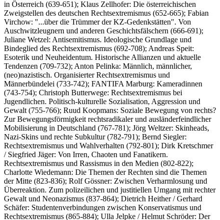
in Österreich (639-651); Klaus Zellhofer: Die österreichischen
Zweigstellen des deutschen Rechtsextremismus (652-665); Fabian
Virchow: "...über die Trümmer der KZ-Gedenkstätten". Von
Auschwitzleugnern und anderen Geschichtsfälschern (666-691);
Juliane Wetzel: Antisemitismus. Ideologische Grundlage und
Bindeglied des Rechtsextremismus (692-708); Andreas Speit:
Esoterik und Neuheidentum. Historische Allianzen und aktuelle
Tendenzen (709-732); Anton Pelinka: Männlich, männlicher,
(neo)nazistisch. Organisierter Rechtsextremismus und
Männerbündelei (733-742); FANTIFA Marburg: Kameradinnen
(743-754); Christoph Butterwege: Rechtsextremismus bei
Jugendlichen. Politisch-kulturelle Sozialisation, Aggression und
Gewalt (755-766); Ruud Koopmans: Soziale Bewegung von rechts?
Zur Bewegungsförmigkeit rechtsradikaler und ausländerfeindlicher
Mobilisierung in Deutschland (767-781); Jörg Weltzer: Skinheads,
Nazi-Skins und rechte Subkultur (782-791); Bernd Siegler:
Rechtsextremismus und Wahlverhalten (792-801); Dirk Kretschmer
/ Siegfried Jäger: Von Irren, Chaoten und Fanatikern.
Rechtsextremismus und Rassismus in den Medien (802-822);
Charlotte Wiedemann: Die Themen der Rechten sind die Themen
der Mitte (823-836); Rolf Gössner: Zwischen Verharmlosung und
Überreaktion. Zum polizeilichen und justitiellen Umgang mit rechter
Gewalt und Neonazismus (837-864); Dietrich Heither / Gerhard
Schäfer: Studentenverbindungen zwischen Konservatismus und
Rechtsextremismus (865-884); Ulla Jelpke / Helmut Schröder: Der