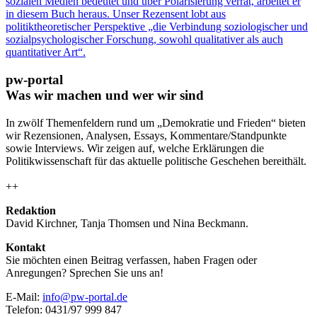
sozialen Medien bedeutet und über Polarisierung verrät, arbeitet er
in diesem Buch heraus. Unser Rezensent lobt aus
politiktheoretischer Perspektive „die Verbindung soziologischer und
sozialpsychologischer Forschung, sowohl qualitativer als auch
quantitativer Art“.
pw-portal
Was wir machen und wer wir sind
In zwölf Themenfeldern rund um „Demokratie und Frieden“ bieten
wir Rezensionen, Analysen, Essays, Kommentare/Standpunkte
sowie Interviews. Wir zeigen auf, welche Erklärungen die
Politikwissenschaft für das aktuelle politische Geschehen bereithält.
++
Redaktion
David Kirchner, Tanja Thomsen
und
Nina Beckmann.
Kontakt
Sie möchten einen Beitrag verfassen, haben Fragen oder
Anregungen? Sprechen Sie uns an!
E-Mail:
info@pw-portal.de
Telefon: 0431/97 999 847