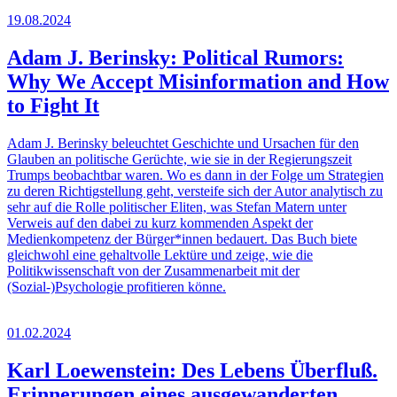
19.08.2024
Adam J. Berinsky: Political Rumors:
Why We Accept Misinformation and How
to Fight It
Adam J. Berinsky beleuchtet Geschichte und Ursachen für den
Glauben an politische Gerüchte, wie sie in der Regierungszeit
Trumps beobachtbar waren. Wo es dann in der Folge um Strategien
zu deren Richtigstellung geht, versteife sich der Autor analytisch zu
sehr auf die Rolle politischer Eliten, was Stefan Matern unter
Verweis auf den dabei zu kurz kommenden Aspekt der
Medienkompetenz der Bürger*innen bedauert. Das Buch biete
gleichwohl eine gehaltvolle Lektüre und zeige, wie die
Politikwissenschaft von der Zusammenarbeit mit der
(Sozial-)Psychologie profitieren könne.
01.02.2024
Karl Loewenstein: Des Lebens Überfluß.
Erinnerungen eines ausgewanderten