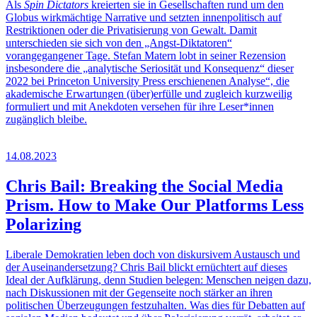
Als
Spin Dictators
kreierten sie in Gesellschaften rund um den
Globus wirkmächtige Narrative und setzten innenpolitisch auf
Restriktionen oder die Privatisierung von Gewalt. Damit
unterschieden sie sich von den „Angst-Diktatoren“
vorangegangener Tage. Stefan Matern lobt in seiner Rezension
insbesondere die „analytische Seriosität und Konsequenz“ dieser
2022 bei Princeton University Press erschienenen Analyse“, die
akademische Erwartungen (über)erfülle und zugleich kurzweilig
formuliert und mit Anekdoten versehen für ihre Leser*innen
zugänglich bleibe.
14.08.2023
Chris Bail: Breaking the Social Media
Prism. How to Make Our Platforms Less
Polarizing
Liberale Demokratien leben doch von diskursivem Austausch und
der Auseinandersetzung? Chris Bail blickt ernüchtert auf dieses
Ideal der Aufklärung, denn Studien belegen: Menschen neigen dazu,
nach Diskussionen mit der Gegenseite noch stärker an ihren
politischen Überzeugungen festzuhalten. Was dies für Debatten auf