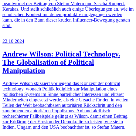
beantwortet der Beitrag von Stefan Matern und Sascha Ruppert-
Karakas. Und stellt schließlich auch einige Überlegungen an, wie im
schulischen Kontext mit denen produktiv umgegangen werden
kann, die in den Bann dieser kruden Influencer-Bewegung geraten
sind.
22.10.2024
Andrew Wilson: Political Technology.
The Globalisation of Political
Manipulation
Andrew Wilson skizziert vorliegend das Konzept der political
technology, wonach Politik lediglich zur Manipulation eines
politischen Systems im Sinne parteilicher Interessen und elitärer
Minderheiten eingesetzt werde, als eine Ursache für den in weiten
Teilen der Welt beobachtbaren autoritären Rückschritt und den
zunehmenden autoritären Populismus. Anhand akribisch
recherchierter Fallbeispiele gelingt es Wilson, damit einen Beitrag
zur Erklärung der Erosion der Demokratie zu leisten, wie sie in
Indien, Ungarn und den USA beobachtbar ist, so Stefan Matern.