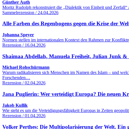
Günther Auth
Moritz Rudolph rekonstruiert die „Dialektik von Einheit und Zerfall“
Sammelrezension / 24.04.2026
Alle Farben des Regenbogens gegen die Krise der We
Johanna Speyer
Normen stellen im internationalen Kontext den Rahmen zur Konfliktre
Rezension / 16.04.2026
Shaimaa Abdellah, Manuela Freiheit, Julian Junk & S
Michael Rohschürmann
Warum radikalisieren sich Menschen im Namen des Islam – und welc
Forschenden…
Rezension / 02.04.2026
Jana Puglierin: Wer verteidigt Europa? Die neuen K
Jakob Kullik
Wie steht es um die Verteidigungsfähigkeit Europas in Zeiten geopol
Rezension / 01.04.2026
Volker Perthes: Die Multipolarisierung der Welt. Ein 