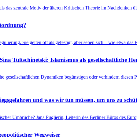
 als das zentrale Motiv der älteren Kritischen Theorie im Nachdenken üb
ltordnung?
gulierung. Sie gelten oft als gefestigt, aber sehen sich – wie etwa d
ina Tultschinetski: Islamismus als gesellschaftliche 
he gesellschaftlichen Dynamiken begünstigen oder verhindern diesen
riegsgefahren und was wir tun müssen, um uns zu schü
itischer Umbrüche? Jana Puglierin, Leiterin des Berliner Büros des Eu
geopolitischer Wegweiser