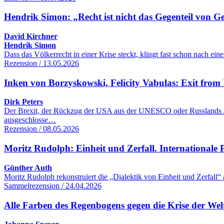
Hendrik Simon: „Recht ist nicht das Gegenteil von G
David Kirchner
Hendrik Simon
Dass das Völkerrecht in einer Krise steckt, klingt fast schon nach 
Rezension / 13.05.2026
Inken von Borzyskowski, Felicity Vabulas: Exit from 
Dirk Peters
Der Brexit, der Rückzug der USA aus der UNESCO oder Russlands Aus
ausgeschlosse…
Rezension / 08.05.2026
Moritz Rudolph: Einheit und Zerfall. Internationale Po
Günther Auth
Moritz Rudolph rekonstruiert die „Dialektik von Einheit und Zerfall“
Sammelrezension / 24.04.2026
Alle Farben des Regenbogens gegen die Krise der We