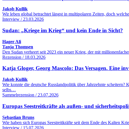
Jakob Kullik
Wir leben global betrachtet längst in multipolaren Zeiten, doch wel
Interview / 23.03.2026
Sudan: „Kriege im Krieg“ und kein Ende in Sicht?
Hager Ali
Tanja Thomsen
Den Sudan verheert seit 2023 ein neuer Krieg, der mit millionenfac
Rezension / 18.03.2026
Katja Gloger, Georg Mascolo: Das Versagen. Eine inve
Jakob Kullik
Wie konnte die deutsche Russlandpolitik über Jahrzehnte scheitern
selbs…
Sammelrezension / 23.07.2026
Europas Seestreitkräfte als außen- und sicherheitspol
Sebastian Bruns
Wie haben sich Europas Seestreitkräfte seit dem Ende des Kalten Kr
Interview / 15.07.2026