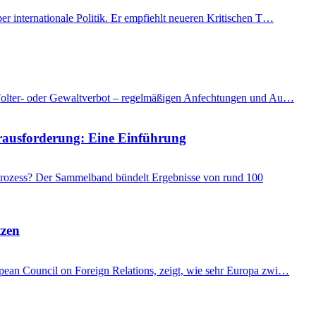
er internationale Politik. Er empfiehlt neueren Kritischen T…
as Folter- oder Gewaltverbot – regelmäßigen Anfechtungen und Au…
Herausforderung: Eine Einführung
 Prozess? Der Sammelband bündelt Ergebnisse von rund 100
tzen
ropean Council on Foreign Relations, zeigt, wie sehr Europa zwi…