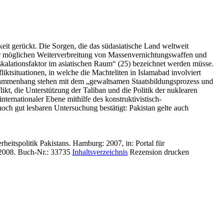
keit gerückt. Die Sorgen, die das südasiatische Land weltweit
ner möglichen Weiterverbreitung von Massenvernichtungswaffen und
 Eskalationsfaktor im asiatischen Raum“ (25) bezeichnet werden müsse.
iktsituationen, in welche die Machteliten in Islamabad involviert
 Zusammenhang stehen mit dem „gewaltsamen Staatsbildungsprozess und
ikt, die Unterstützung der Taliban und die Politik der nuklearen
ternationaler Ebene mithilfe des konstruktivistisch-
och gut lesbaren Untersuchung bestätigt: Pakistan gelte auch
heitspolitik Pakistans. Hamburg: 2007, in: Portal für
2008.
Buch-Nr.: 33735
Inhaltsverzeichnis
Rezension drucken