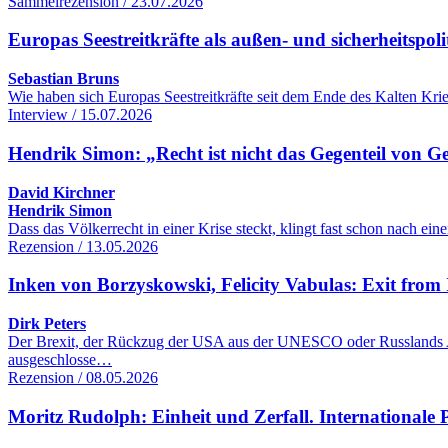
Sammelrezension / 23.07.2026
Europas Seestreitkräfte als außen- und sicherheitspol
Sebastian Bruns
Wie haben sich Europas Seestreitkräfte seit dem Ende des Kalten Kr
Interview / 15.07.2026
Hendrik Simon: „Recht ist nicht das Gegenteil von G
David Kirchner
Hendrik Simon
Dass das Völkerrecht in einer Krise steckt, klingt fast schon nach 
Rezension / 13.05.2026
Inken von Borzyskowski, Felicity Vabulas: Exit from 
Dirk Peters
Der Brexit, der Rückzug der USA aus der UNESCO oder Russlands Aus
ausgeschlosse…
Rezension / 08.05.2026
Moritz Rudolph: Einheit und Zerfall. Internationale Po