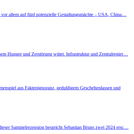
kt vor allem auf fünf potenzielle Gestaltungsmächte – USA, China…
enem Hunger und Zerstörung wütet. Infrastruktur und Zentralregier…
ammenspiel aus Faktenignoranz, geduldigem Geschehenlassen und
n dieser Sammelrezension bespricht Sebastian Bruns zwei 2024 ersc…