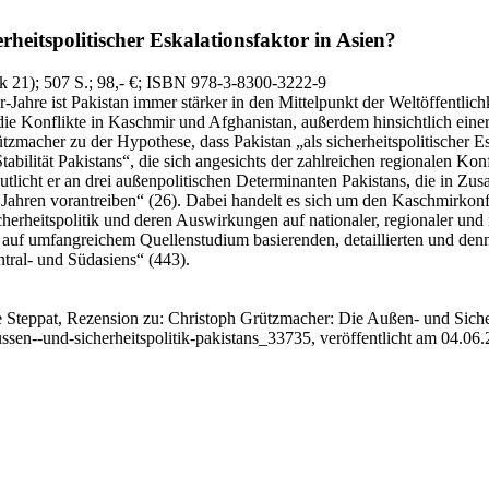
rheitspolitischer Eskalationsfaktor in Asien?
ik 21)
; 507 S.
; 98,- €
; ISBN 978-3-8300-3222-9
-Jahre ist Pakistan immer stärker in den Mittelpunkt der Weltöffentlich
 die Konflikte in Kaschmir und Afghanistan, außerdem hinsichtlich ei
rützmacher zu der Hypothese, dass Pakistan „als sicherheitspolitischer
ilität Pakistans“, die sich angesichts der zahlreichen regionalen Konfl
deutlicht er an drei außenpolitischen Determinanten Pakistans, die in
g Jahren vorantreiben“ (26). Dabei handelt es sich um den Kaschmirkonfl
rheitspolitik und deren Auswirkungen auf nationaler, regionaler und in
 auf umfangreichem Quellenstudium basierenden, detaillierten und denn
tral- und Südasiens“ (443).
e Steppat, Rezension zu: Christoph Grützmacher
: Die Außen- und Sicher
ssen--und-sicherheitspolitik-pakistans_33735, veröffentlicht am 04.06.