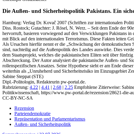
Die Außen- und Sicherheitspolitik Pakistans.
Ein siche
Hamburg:
Verlag Dr. Kovač
2007
(Schriften zur internationalen Polit
Diss. Rostock; Gutachter: J. Rösel, N. Werz. – Seit dem Ende der 90er
hervorruft, basieren vorwiegend auf den Verwicklungen Pakistans in
mit Blick auf den internationalen Terrorismus. Diese Fakten leiten G
Als Ursachen hierfür nennt er die „Schwächung der demokratischen Stab
sind, nachteilig auf die Außenpolitik des Landes auswirke. Dies ver
dem Staatsprojekt, welches die pakistanischen Eliten seit über fünfzi
Abschreckung. Der Autor analysiert die pakistanische Außen- und Siche
rollenspezifischen Ansatzes. Seine Hypothese sieht er am Ende dieser
weiterhin als „Unruheherd und Sicherheitsrisiko im Einzugsgebiet Zen
Sabine Steppat (STE)
Dipl.-Politologin, Redakteurin pw-portal.de.
Rubrizierung:
4.22
|
4.41
|
2.68
|
2.25
Empfohlene Zitierweise: Sabin
Politikwissenschaft, https://www.pw-portal.de/rezension/28621-die-au
CC-BY-NC-SA
Rezension
Parteiendemokratie
Repräsentation und Parlamentarismus
Außen- und Sicherheitspolitik