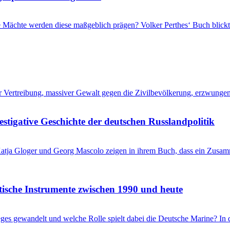
che Mächte werden diese maßgeblich prägen? Volker Perthes‘ Buch blic
her Vertreibung, massiver Gewalt gegen die Zivilbevölkerung, erzwung
stigative Geschichte der deutschen Russlandpolitik
? Katja Gloger und Georg Mascolo zeigen in ihrem Buch, dass ein Zus
itische Instrumente zwischen 1990 und heute
ieges gewandelt und welche Rolle spielt dabei die Deutsche Marine? I