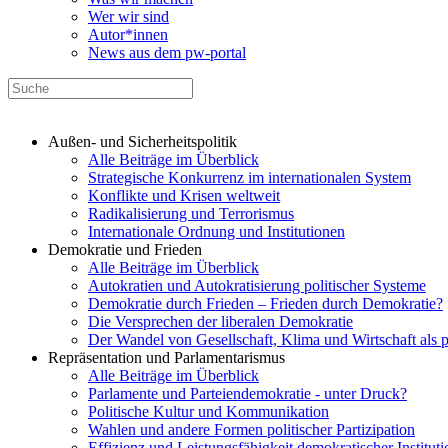
Wer wir sind
Autor*innen
News aus dem pw-portal
Außen- und Sicherheitspolitik
Alle Beiträge im Überblick
Strategische Konkurrenz im internationalen System
Konflikte und Krisen weltweit
Radikalisierung und Terrorismus
Internationale Ordnung und Institutionen
Demokratie und Frieden
Alle Beiträge im Überblick
Autokratien und Autokratisierung politischer Systeme
Demokratie durch Frieden – Frieden durch Demokratie?
Die Versprechen der liberalen Demokratie
Der Wandel von Gesellschaft, Klima und Wirtschaft als 
Repräsentation und Parlamentarismus
Alle Beiträge im Überblick
Parlamente und Parteiendemokratie - unter Druck?
Politische Kultur und Kommunikation
Wahlen und andere Formen politischer Partizipation
Effizienz und Leistungsfähigkeit demokratischer Institut