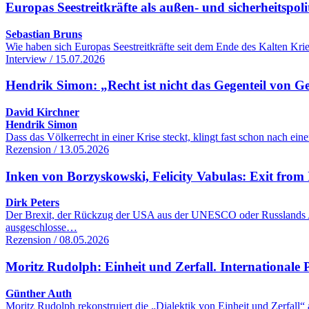
Europas Seestreitkräfte als außen- und sicherheitspol
Sebastian Bruns
Wie haben sich Europas Seestreitkräfte seit dem Ende des Kalten Kr
Interview / 15.07.2026
Hendrik Simon: „Recht ist nicht das Gegenteil von G
David Kirchner
Hendrik Simon
Dass das Völkerrecht in einer Krise steckt, klingt fast schon nach 
Rezension / 13.05.2026
Inken von Borzyskowski, Felicity Vabulas: Exit from 
Dirk Peters
Der Brexit, der Rückzug der USA aus der UNESCO oder Russlands Aus
ausgeschlosse…
Rezension / 08.05.2026
Moritz Rudolph: Einheit und Zerfall. Internationale Po
Günther Auth
Moritz Rudolph rekonstruiert die „Dialektik von Einheit und Zerfall“