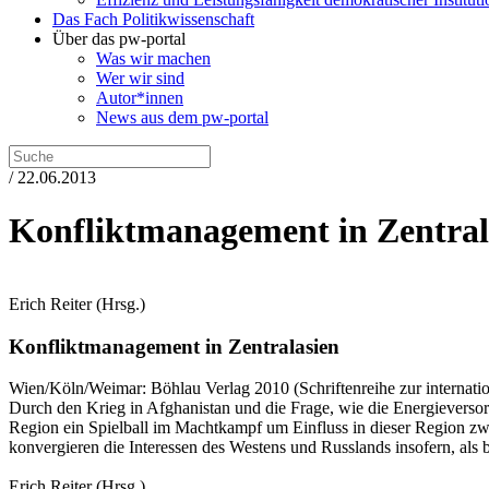
Das Fach Politikwissenschaft
Über das pw-portal
Was wir machen
Wer wir sind
Autor*innen
News aus dem pw-portal
/ 22.06.2013
Konfliktmanagement in Zentral
Erich Reiter
(Hrsg.)
Konfliktmanagement in Zentralasien
Wien/Köln/Weimar:
Böhlau Verlag
2010
(Schriftenreihe zur internatio
Durch den Krieg in Afghanistan und die Frage, wie die Energieversorgu
Region ein Spielball im Machtkampf um Einfluss in dieser Region z
konvergieren die Interessen des Westens und Russlands insofern, als b
Erich Reiter
(Hrsg.)