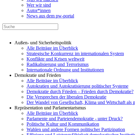
Wer wir sind
Autor*innen
News aus dem pw-portal
Außen- und Sicherheitspolitik
Alle Beiträge im Überblick
Strategische Konkurrenz im internationalen System
Konflikte und Krisen weltweit
Radikalisierung und Terrorismus
Internationale Ordnung und Institutionen
Demokratie und Frieden
Alle Beiträge im Überblick
Autokratien und Autokratisierung politischer Systeme
Demokratie durch Frieden – Frieden durch Demokratie?
Die Versprechen der liberalen Demokratie
Der Wandel von Gesellschaft, Klima und Wirtschaft als 
Repräsentation und Parlamentarismus
Alle Beiträge im Überblick
Parlamente und Parteiendemokratie - unter Druck?
Politische Kultur und Kommunikation
Wahlen und andere Formen politischer Partizipation
Effizienz und Leistungsfähigkeit demokratischer Institut