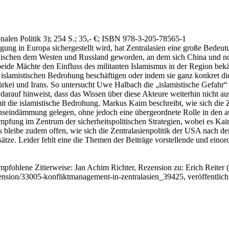
nalen Politik 3)
; 254 S.
; 35,- €
; ISBN 978-3-205-78565-1
ng in Europa sichergestellt wird, hat Zentralasien eine große Bedeutun
wischen dem Westen und Russland geworden, an dem sich China und noc
 beide Mächte den Einfluss des militanten Islamismus in der Region b
islamistischen Bedrohung beschäftigen oder indem sie ganz konkret die
ei und Irans. So untersucht Uwe Halbach die „islamistische Gefahr“ (83
r darauf hinweist, dass das Wissen über diese Akteure weiterhin nicht a
mit die islamistische Bedrohung. Markus Kaim beschreibt, wie sich die 
onseindämmung gelegen, ohne jedoch eine übergeordnete Rolle in den 
mpfung im Zentrum der sicherheitspolitischen Strategien, wobei es 
bleibe zudem offen, wie sich die Zentralasienpolitik der USA nach 
ätze. Leider fehlt eine die Themen der Beiträge vorstellende und einor
mpfohlene Zitierweise: Jan Achim Richter, Rezension zu: Erich Reiter
(
ezension/33005-konfliktmanagement-in-zentralasien_39425, veröffentlic