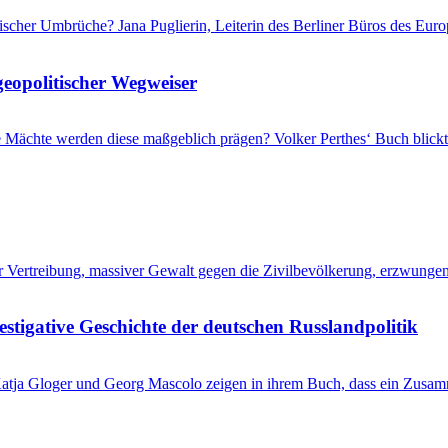
itischer Umbrüche? Jana Puglierin, Leiterin des Berliner Büros des Eu
geopolitischer Wegweiser
che Mächte werden diese maßgeblich prägen? Volker Perthes‘ Buch blic
her Vertreibung, massiver Gewalt gegen die Zivilbevölkerung, erzwung
stigative Geschichte der deutschen Russlandpolitik
? Katja Gloger und Georg Mascolo zeigen in ihrem Buch, dass ein Zus