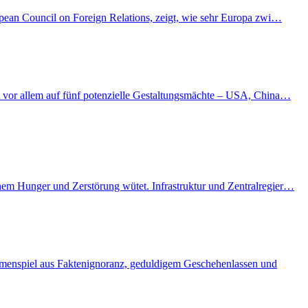
ropean Council on Foreign Relations, zeigt, wie sehr Europa zwi…
kt vor allem auf fünf potenzielle Gestaltungsmächte – USA, China…
enem Hunger und Zerstörung wütet. Infrastruktur und Zentralregier…
ammenspiel aus Faktenignoranz, geduldigem Geschehenlassen und