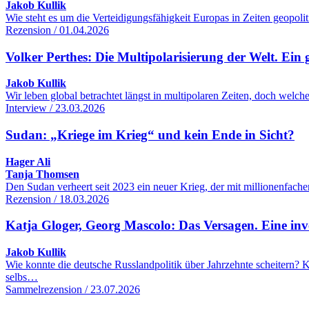
Jakob Kullik
Wie steht es um die Verteidigungsfähigkeit Europas in Zeiten geopol
Rezension / 01.04.2026
Volker Perthes: Die Multipolarisierung der Welt. Ein 
Jakob Kullik
Wir leben global betrachtet längst in multipolaren Zeiten, doch wel
Interview / 23.03.2026
Sudan: „Kriege im Krieg“ und kein Ende in Sicht?
Hager Ali
Tanja Thomsen
Den Sudan verheert seit 2023 ein neuer Krieg, der mit millionenfac
Rezension / 18.03.2026
Katja Gloger, Georg Mascolo: Das Versagen. Eine inve
Jakob Kullik
Wie konnte die deutsche Russlandpolitik über Jahrzehnte scheitern
selbs…
Sammelrezension / 23.07.2026