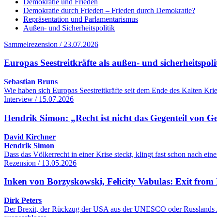
Demokratie und Frieden
Demokratie durch Frieden – Frieden durch Demokratie?
Repräsentation und Parlamentarismus
Außen- und Sicherheitspolitik
Sammelrezension / 23.07.2026
Europas Seestreitkräfte als außen- und sicherheitspol
Sebastian Bruns
Wie haben sich Europas Seestreitkräfte seit dem Ende des Kalten Kr
Interview / 15.07.2026
Hendrik Simon: „Recht ist nicht das Gegenteil von G
David Kirchner
Hendrik Simon
Dass das Völkerrecht in einer Krise steckt, klingt fast schon nach 
Rezension / 13.05.2026
Inken von Borzyskowski, Felicity Vabulas: Exit from 
Dirk Peters
Der Brexit, der Rückzug der USA aus der UNESCO oder Russlands Aus