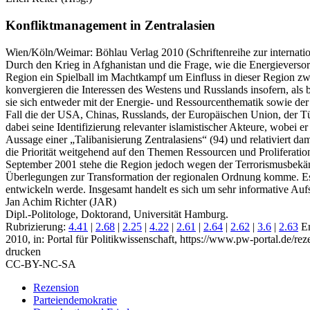
Konfliktmanagement in Zentralasien
Wien/Köln/Weimar:
Böhlau Verlag
2010
(Schriftenreihe zur internatio
Durch den Krieg in Afghanistan und die Frage, wie die Energieversorgu
Region ein Spielball im Machtkampf um Einfluss in dieser Region z
konvergieren die Interessen des Westens und Russlands insofern, als
sie sich entweder mit der Energie- und Ressourcenthematik sowie der 
Fall die der USA, Chinas, Russlands, der Europäischen Union, der Türk
dabei seine Identifizierung relevanter islamistischer Akteure, wobei e
Aussage einer „Talibanisierung Zentralasiens“ (94) und relativiert da
die Priorität weitgehend auf den Themen Ressourcen und Proliferati
September 2001 stehe die Region jedoch wegen der Terrorismusbekä
Überlegungen zur Transformation der regionalen Ordnung komme. Es 
entwickeln werde. Insgesamt handelt es sich um sehr informative Aufs
Jan Achim Richter (JAR)
Dipl.-Politologe, Doktorand, Universität Hamburg.
Rubrizierung:
4.41
|
2.68
|
2.25
|
4.22
|
2.61
|
2.64
|
2.62
|
3.6
|
2.63
E
2010, in: Portal für Politikwissenschaft, https://www.pw-portal.de/r
drucken
CC-BY-NC-SA
Rezension
Parteiendemokratie