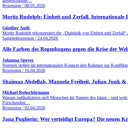
ausgeschlosse…
Rezension / 08.05.2026
Moritz Rudolph: Einheit und Zerfall. Internationale Po
Günther Auth
Moritz Rudolph rekonstruiert die „Dialektik von Einheit und Zerfall“
Sammelrezension / 24.04.2026
Alle Farben des Regenbogens gegen die Krise der We
Johanna Speyer
Normen stellen im internationalen Kontext den Rahmen zur Konfliktre
Rezension / 16.04.2026
Shaimaa Abdellah, Manuela Freiheit, Julian Junk & S
Michael Rohschürmann
Warum radikalisieren sich Menschen im Namen des Islam – und welc
Forschenden…
Rezension / 02.04.2026
Jana Puglierin: Wer verteidigt Europa? Die neuen K