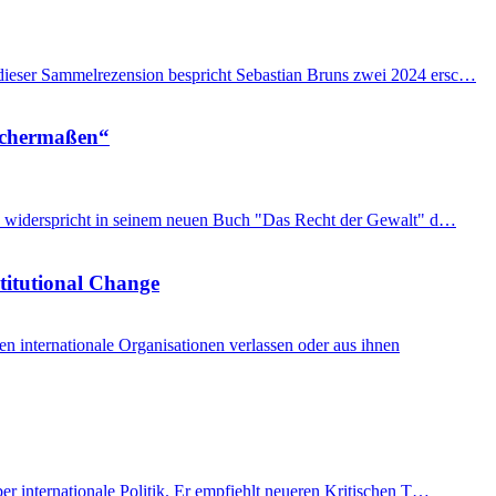
n dieser Sammelrezension bespricht Sebastian Bruns zwei 2024 ersc…
eichermaßen“
imon widerspricht in seinem neuen Buch "Das Recht der Gewalt" d…
stitutional Change
internationale Organisationen verlassen oder aus ihnen
er internationale Politik. Er empfiehlt neueren Kritischen T…