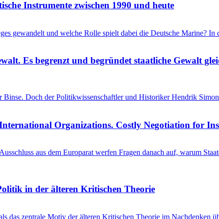
itische Instrumente zwischen 1990 und heute
ieges gewandelt und welche Rolle spielt dabei die Deutsche Marine? I
ewalt. Es begrenzt und begründet staatliche Gewalt gl
einer Binse. Doch der Politikwissenschaftler und Historiker Hendrik S
International Organizations. Costly Negotiation for In
schluss aus dem Europarat werfen Fragen danach auf, warum Staaten 
litik in der älteren Kritischen Theorie
 als das zentrale Motiv der älteren Kritischen Theorie im Nachdenken üb