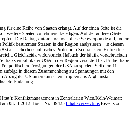
g für eine Reihe von Staaten erlangt. Auf der einen Seite ist die
h weitere Staaten zunehmend beteiligen. Auf der anderen Seite
ekämpfen. Die Beitragsautoren nehmen diese Schwerpunkte auf, indem
 Politik bestimmter Staaten in der Region analysieren – in diesem
) als sicherheitspolitisches Problem in Zentralasien. Hilfreich ist
usreicht. Gleichzeitig widerspricht Halbach der häufig vorgebrachten
Zentralasienpolitik der USA in der Region verändert hat. Früher habe
außenpolitischen Erwägungen der USA zu spielen. Seit dem 11.
Kaim zufolge in diesem Zusammenhang zu Spannungen mit den
dem Abzug der US-amerikanischen Truppen aus Afghanistan
dnende Einleitung.
Hrsg.): Konfliktmanagement in Zentralasien Wien/Köln/Weimar:
ht am 08.11.2012.
Buch-Nr.: 39425
Inhaltsverzeichnis
Rezension