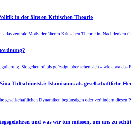
litik in der älteren Kritischen Theorie
 als das zentrale Motiv der älteren Kritischen Theorie im Nachdenken üb
ltordnung?
gulierung. Sie gelten oft als gefestigt, aber sehen sich – wie etwa d
ina Tultschinetski: Islamismus als gesellschaftliche 
he gesellschaftlichen Dynamiken begünstigen oder verhindern diesen
riegsgefahren und was wir tun müssen, um uns zu schü