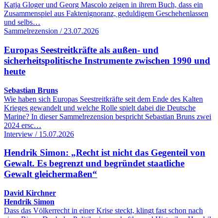
Katja Gloger und Georg Mascolo zeigen in ihrem Buch, dass ein
Zusammenspiel aus Faktenignoranz, geduldigem Geschehenlassen
und selbs…
Sammelrezension / 23.07.2026
Europas Seestreitkräfte als außen- und
sicherheitspolitische Instrumente zwischen 1990 und
heute
Sebastian Bruns
Wie haben sich Europas Seestreitkräfte seit dem Ende des Kalten
Krieges gewandelt und welche Rolle spielt dabei die Deutsche
Marine? In dieser Sammelrezension bespricht Sebastian Bruns zwei
2024 ersc…
Interview / 15.07.2026
Hendrik Simon: „Recht ist nicht das Gegenteil von
Gewalt. Es begrenzt und begründet staatliche
Gewalt gleichermaßen“
David Kirchner
Hendrik Simon
Dass das Völkerrecht in einer Krise steckt, klingt fast schon nach