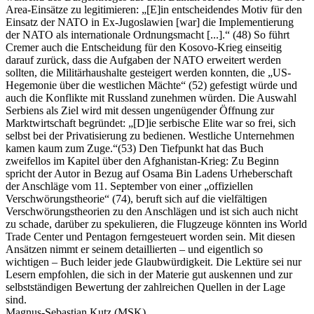
Area-Einsätze zu legitimieren: „[E]in entscheidendes Motiv für den
Einsatz der NATO in Ex-Jugoslawien [war] die Implementierung
der NATO als internationale Ordnungsmacht [...].“ (48) So führt
Cremer auch die Entscheidung für den Kosovo-Krieg einseitig
darauf zurück, dass die Aufgaben der NATO erweitert werden
sollten, die Militärhaushalte gesteigert werden konnten, die „US-
Hegemonie über die westlichen Mächte“ (52) gefestigt würde und
auch die Konflikte mit Russland zunehmen würden. Die Auswahl
Serbiens als Ziel wird mit dessen ungenügender Öffnung zur
Marktwirtschaft begründet: „[D]ie serbische Elite war so frei, sich
selbst bei der Privatisierung zu bedienen. Westliche Unternehmen
kamen kaum zum Zuge.“(53) Den Tiefpunkt hat das Buch
zweifellos im Kapitel über den Afghanistan-Krieg: Zu Beginn
spricht der Autor in Bezug auf Osama Bin Ladens Urheberschaft
der Anschläge vom 11. September von einer „offiziellen
Verschwörungstheorie“ (74), beruft sich auf die vielfältigen
Verschwörungstheorien zu den Anschlägen und ist sich auch nicht
zu schade, darüber zu spekulieren, die Flugzeuge könnten ins World
Trade Center und Pentagon ferngesteuert worden sein. Mit diesen
Ansätzen nimmt er seinem detaillierten – und eigentlich so
wichtigen – Buch leider jede Glaubwürdigkeit. Die Lektüre sei nur
Lesern empfohlen, die sich in der Materie gut auskennen und zur
selbstständigen Bewertung der zahlreichen Quellen in der Lage
sind.
Magnus-Sebastian Kutz (MSK)