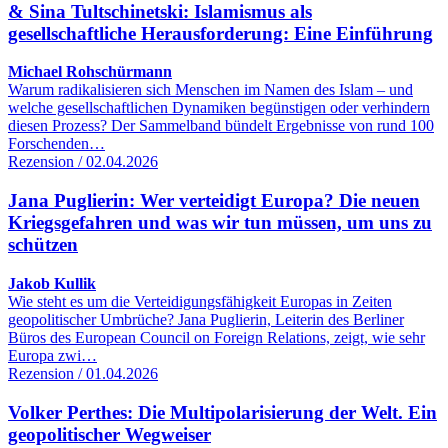
& Sina Tultschinetski: Islamismus als
gesellschaftliche Herausforderung: Eine Einführung
Michael Rohschürmann
Warum radikalisieren sich Menschen im Namen des Islam – und
welche gesellschaftlichen Dynamiken begünstigen oder verhindern
diesen Prozess? Der Sammelband bündelt Ergebnisse von rund 100
Forschenden…
Rezension / 02.04.2026
Jana Puglierin: Wer verteidigt Europa? Die neuen
Kriegsgefahren und was wir tun müssen, um uns zu
schützen
Jakob Kullik
Wie steht es um die Verteidigungsfähigkeit Europas in Zeiten
geopolitischer Umbrüche? Jana Puglierin, Leiterin des Berliner
Büros des European Council on Foreign Relations, zeigt, wie sehr
Europa zwi…
Rezension / 01.04.2026
Volker Perthes: Die Multipolarisierung der Welt. Ein
geopolitischer Wegweiser