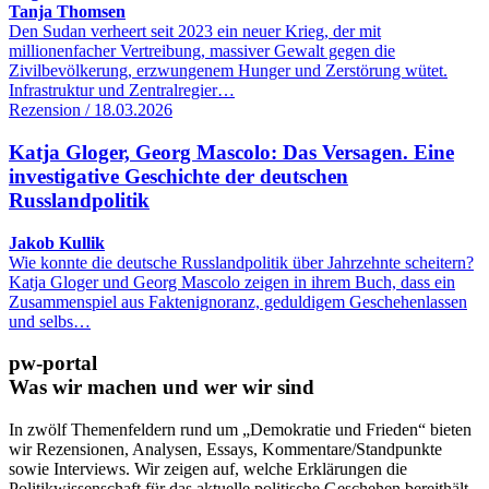
Tanja Thomsen
Den Sudan verheert seit 2023 ein neuer Krieg, der mit
millionenfacher Vertreibung, massiver Gewalt gegen die
Zivilbevölkerung, erzwungenem Hunger und Zerstörung wütet.
Infrastruktur und Zentralregier…
Rezension / 18.03.2026
Katja Gloger, Georg Mascolo: Das Versagen. Eine
investigative Geschichte der deutschen
Russlandpolitik
Jakob Kullik
Wie konnte die deutsche Russlandpolitik über Jahrzehnte scheitern?
Katja Gloger und Georg Mascolo zeigen in ihrem Buch, dass ein
Zusammenspiel aus Faktenignoranz, geduldigem Geschehenlassen
und selbs…
pw-portal
Was wir machen und wer wir sind
In zwölf Themenfeldern rund um „Demokratie und Frieden“ bieten
wir Rezensionen, Analysen, Essays, Kommentare/Standpunkte
sowie Interviews. Wir zeigen auf, welche Erklärungen die
Politikwissenschaft für das aktuelle politische Geschehen bereithält.