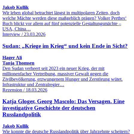
Jakob Kullik
Wir leben global betrachtet längst in multipolaren Zeiten, doch
welche Mächte werden diese maßgeblich prägen? Volker Perthes‘
Buch blickt vor allem auf fünf potenzielle Gestaltungsmächte –
USA, China…
Interview / 23.03.2026
Sudan: „Kriege im Krieg“ und kein Ende in Sicht?
Hager Ali
Tanja Thomsen
Den Sudan verheert seit 2023 ein neuer Krieg, der mit
millionenfacher Vertreibung, massiver Gewalt gegen die
Zivilbevölkerung, erzwungenem Hunger und Zerstörung wütet.
Infrastruktur und Zentralregier…
Rezension / 18.03.2026
Katja Gloger, Georg Mascolo: Das Versagen. Eine
investigative Geschichte der deutschen
Russlandpolitik
Jakob Kullik
Wie konnte die deutsche Russlandpolitik über Jahrzehnte scheitern?