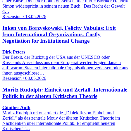
einer Binse. Doch der Politikwissenschaftler und Historiker Hendrik
Simon widerspricht in seinem neuen Buch "Das Recht der Gewalt"
d…
Rezension / 13.05.2026
Inken von Borzyskowski, Felicity Vabulas: Exit
from International Organizations. Costly
Negotiation for Institutional Change
Dirk Peters
Der Brexit, der Rückzug der USA aus der UNESCO oder
Russlands Ausschluss aus dem Europarat werfen Fragen danach
auf, warum Staaten internationale Organisationen verlassen oder aus
ihnen ausgeschlosse…
Rezension / 08.05.2026
Moritz Rudolph: Einheit und Zerfall. Internationale
Politik in der älteren Kritischen Theorie
Günther Auth
Moritz Rudolph rekonstruiert die „Dialektik von Einheit und
Zerfall“ als das zentrale Motiv der älteren Kritischen Theorie im
Nachdenken über internationale Politik. Er empfiehlt neueren
Kritischen T…