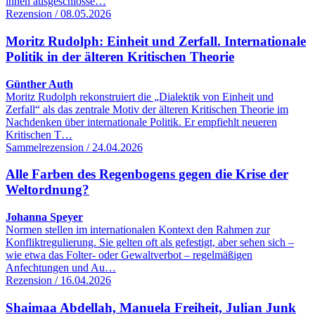
ihnen ausgeschlosse…
Rezension / 08.05.2026
Moritz Rudolph: Einheit und Zerfall. Internationale
Politik in der älteren Kritischen Theorie
Günther Auth
Moritz Rudolph rekonstruiert die „Dialektik von Einheit und
Zerfall“ als das zentrale Motiv der älteren Kritischen Theorie im
Nachdenken über internationale Politik. Er empfiehlt neueren
Kritischen T…
Sammelrezension / 24.04.2026
Alle Farben des Regenbogens gegen die Krise der
Weltordnung?
Johanna Speyer
Normen stellen im internationalen Kontext den Rahmen zur
Konfliktregulierung. Sie gelten oft als gefestigt, aber sehen sich –
wie etwa das Folter- oder Gewaltverbot – regelmäßigen
Anfechtungen und Au…
Rezension / 16.04.2026
Shaimaa Abdellah, Manuela Freiheit, Julian Junk