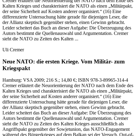
Cremer erläutert die Neuorientierung der NATO nach dem Ende des
Kalten Krieges und charakterisiert die NATO als einen „Militärpakt,
der seine Sicherheit auf Kosten anderer organisiert.“ (16) Eine
differenzierte Untersuchung hätte gerade für diejenigen Leser, die
der Allianz skeptisch gegenüber stehen, einen Gewinn gebracht.
Leider scheitert das Buch an dieser Aufgabe: Die Überzeugung des
Autors bestimmt die Quellenauswahl und Argumentation. Cremer
sieht die NATO zu Zeiten des Kalten ...
Uli Cremer
Neue NATO: die ersten Kriege.
Vom Militär- zum
Kriegspakt
Hamburg:
VSA
2009
; 216 S.
; 14,80 €
; ISBN 978-3-89965-314-4
Cremer erläutert die Neuorientierung der NATO nach dem Ende des
Kalten Krieges und charakterisiert die NATO als einen „Militärpakt,
der seine Sicherheit auf Kosten anderer organisiert.“ (16) Eine
differenzierte Untersuchung hätte gerade für diejenigen Leser, die
der Allianz skeptisch gegenüber stehen, einen Gewinn gebracht.
Leider scheitert das Buch an dieser Aufgabe: Die Überzeugung des
Autors bestimmt die Quellenauswahl und Argumentation. Cremer
sieht die NATO zu Zeiten des Kalten Krieges ausschließlich als
Angriffspakt gegenüber der Sowjetunion, das NATO-Engagement
während des Bürgerkrieges auf dem Balkan sei der Versuch, Out-of-