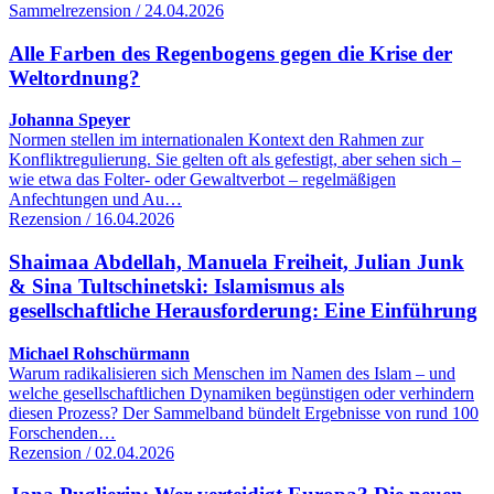
Sammelrezension / 24.04.2026
Alle Farben des Regenbogens gegen die Krise der
Weltordnung?
Johanna Speyer
Normen stellen im internationalen Kontext den Rahmen zur
Konfliktregulierung. Sie gelten oft als gefestigt, aber sehen sich –
wie etwa das Folter- oder Gewaltverbot – regelmäßigen
Anfechtungen und Au…
Rezension / 16.04.2026
Shaimaa Abdellah, Manuela Freiheit, Julian Junk
& Sina Tultschinetski: Islamismus als
gesellschaftliche Herausforderung: Eine Einführung
Michael Rohschürmann
Warum radikalisieren sich Menschen im Namen des Islam – und
welche gesellschaftlichen Dynamiken begünstigen oder verhindern
diesen Prozess? Der Sammelband bündelt Ergebnisse von rund 100
Forschenden…
Rezension / 02.04.2026