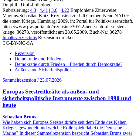
Dr. phil., Dipl.-Politologe.
Rubrizierung:
4.3
|
4.41
|
3.6
|
4.22
Empfohlene Zitierweise:
Magnus-Sebastian Kutz, Rezension zu: Uli Cremer
: Neue NATO:
die ersten Kriege. Hamburg: 2009, in: Portal für Politikwissenschaft,
https://www.pw-portal.de/rezension/30552-neue-nato-die-ersten-
kriege_36278, veröffentlicht am 28.05.2009.
Buch-Nr.: 36278
Inhaltsverzeichnis
Rezension drucken
CC-BY-NC-SA
Rezension
Demokratie und Frieden
Demokratie durch Frieden – Frieden durch Demokratie?
Außen- und Sicherheitspolitik
Sammelrezension / 23.07.2026
Europas Seestreitkräfte als außen- und
sicherheitspolitische Instrumente zwischen 1990 und
heute
Sebastian Bruns
Wie haben sich Europas Seestreitkräfte seit dem Ende des Kalten
Krieges gewandelt und welche Rolle spielt dabei die Deutsche
Marine? In dieser Sammelrezension bespricht Sebastian Bruns zwei