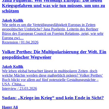
Jana Puglierin: Wer verteidigt Europa? Die neuen
Kriegsgefahren und was wir tun müssen, um uns zu
schützen
Jakob Kullik
Wie steht es um die Verteidigungsfähigkeit Europas in Zeiten
geopolitischer Umbrüche? Jana Puglierin, Leiterin des Berliner
Büros des European Council on Foreign Relations, zeigt, wie sehr
Europa zwi…
Rezension / 01.04.2026
Volker Perthes: Die Multipolarisierung der Welt. Ein
geopolitischer Wegweiser
Jakob Kullik
Wir leben global betrachtet längst in multipolaren Zeiten, doch
welche Mächte werden diese maßgeblich prägen? Volker Perthes‘
Buch blickt vor allem auf fünf potenzielle Gestaltungsmächte –
USA, China…
Interview / 23.03.2026
Sudan: „Kriege im Krieg“ und kein Ende in Sicht?
Hager Ali