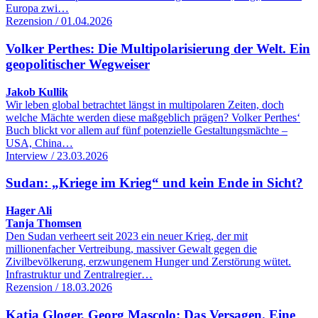
Europa zwi…
Rezension / 01.04.2026
Volker Perthes: Die Multipolarisierung der Welt. Ein
geopolitischer Wegweiser
Jakob Kullik
Wir leben global betrachtet längst in multipolaren Zeiten, doch
welche Mächte werden diese maßgeblich prägen? Volker Perthes‘
Buch blickt vor allem auf fünf potenzielle Gestaltungsmächte –
USA, China…
Interview / 23.03.2026
Sudan: „Kriege im Krieg“ und kein Ende in Sicht?
Hager Ali
Tanja Thomsen
Den Sudan verheert seit 2023 ein neuer Krieg, der mit
millionenfacher Vertreibung, massiver Gewalt gegen die
Zivilbevölkerung, erzwungenem Hunger und Zerstörung wütet.
Infrastruktur und Zentralregier…
Rezension / 18.03.2026
Katja Gloger, Georg Mascolo: Das Versagen. Eine