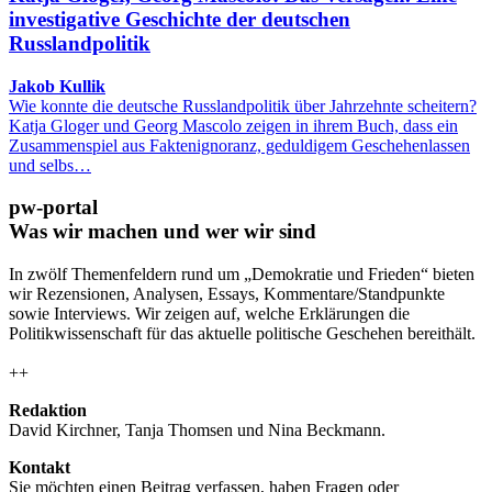
investigative Geschichte der deutschen
Russlandpolitik
Jakob Kullik
Wie konnte die deutsche Russlandpolitik über Jahrzehnte scheitern?
Katja Gloger und Georg Mascolo zeigen in ihrem Buch, dass ein
Zusammenspiel aus Faktenignoranz, geduldigem Geschehenlassen
und selbs…
pw-portal
Was wir machen und wer wir sind
In zwölf Themenfeldern rund um „Demokratie und Frieden“ bieten
wir Rezensionen, Analysen, Essays, Kommentare/Standpunkte
sowie Interviews. Wir zeigen auf, welche Erklärungen die
Politikwissenschaft für das aktuelle politische Geschehen bereithält.
++
Redaktion
David Kirchner, Tanja Thomsen
und
Nina Beckmann.
Kontakt
Sie möchten einen Beitrag verfassen, haben Fragen oder