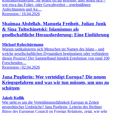
Konfliktregulierung. Sie gelten oft als gefestigt, aber sehen sich –
wie etwa das Folter- oder Gewaltverbot – regelmäßigen
Anfechtungen und Au…
Rezension / 16.04.2026
Shaimaa Abdellah, Manuela Freiheit, Julian Junk
& Sina Tultschinetski: Islamismus als
gesellschaftliche Herausforderung: Eine Einführung
Michael Rohschürmann
Warum radikalisieren sich Menschen im Namen des Islam – und
welche gesellschaftlichen Dynamiken begünstigen oder verhindern
diesen Prozess? Der Sammelband bündelt Ergebnisse von rund 100
Forschenden…
Rezension / 02.04.2026
Jana Puglierin: Wer verteidigt Europa? Die neuen
Kriegsgefahren und was wir tun müssen, um uns zu
schützen
Jakob Kullik
Wie steht es um die Verteidigungsfähigkeit Europas in Zeiten
geopolitischer Umbrüche? Jana Puglierin, Leiterin des Berliner
Büros des European Council on Foreign Relations, zeigt, wie sehr