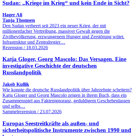
Sudan: „Kriege im Krieg“ und kein Ende in Sicht?
Hager Ali
Tanja Thomsen
Den Sudan verheert seit 2023 ein neuer Krieg, der mit
millionenfacher Vertreibung, massiver Gewalt gegen die
Zivilbevölkerung, erzwungenem Hunger und Zerstörung wütet.
Infrastruktur und Zentralregier…
Rezension / 18.03.2026
Katja Gloger, Georg Mascolo: Das Versagen. Eine
investigative Geschichte der deutschen
Russlandpolitik
Jakob Kullik
Wie konnte die deutsche Russlandpolitik über Jahrzehnte scheitern?
Katja Gloger und Georg Mascolo zeigen in ihrem Buch, dass ein
Zusammenspiel aus Faktenignoranz, geduldigem Geschehenlassen
und selbs…
Sammelrezension / 23.07.2026
Europas Seestreitkräfte als außen- und
sicherheitspolitische Instrumente zwischen 1990 und