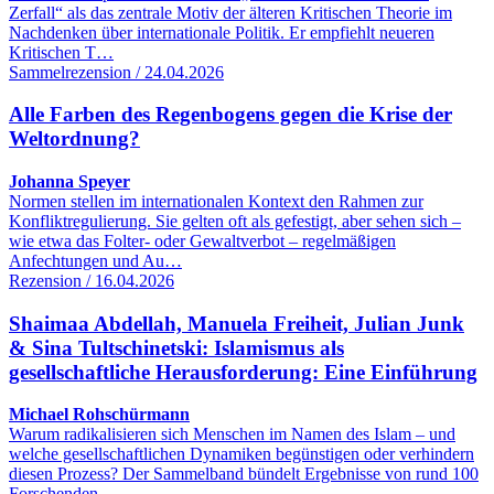
Zerfall“ als das zentrale Motiv der älteren Kritischen Theorie im
Nachdenken über internationale Politik. Er empfiehlt neueren
Kritischen T…
Sammelrezension / 24.04.2026
Alle Farben des Regenbogens gegen die Krise der
Weltordnung?
Johanna Speyer
Normen stellen im internationalen Kontext den Rahmen zur
Konfliktregulierung. Sie gelten oft als gefestigt, aber sehen sich –
wie etwa das Folter- oder Gewaltverbot – regelmäßigen
Anfechtungen und Au…
Rezension / 16.04.2026
Shaimaa Abdellah, Manuela Freiheit, Julian Junk
& Sina Tultschinetski: Islamismus als
gesellschaftliche Herausforderung: Eine Einführung
Michael Rohschürmann
Warum radikalisieren sich Menschen im Namen des Islam – und
welche gesellschaftlichen Dynamiken begünstigen oder verhindern
diesen Prozess? Der Sammelband bündelt Ergebnisse von rund 100
Forschenden…