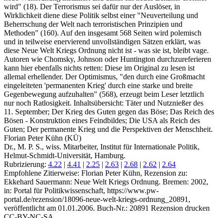
wird" (18). Der Terrorismus sei dafür nur der Auslöser, in
Wirklichkeit diene diese Politik selbst einer "Neuverteilung und
Beherrschung der Welt nach terroristischen Prinzipien und
Methoden" (160). Auf den insgesamt 568 Seiten wird polemisch
und in teilweise enervierend unvollständigen Sätzen erklärt, was
diese Neue Welt Kriegs Ordnung nicht ist - was sie ist, bleibt vage.
Autoren wie Chomsky, Johnson oder Huntington durchzureferieren
kann hier ebenfalls nichts retten: Diese im Original zu lesen ist
allemal erhellender. Der Optimismus, "den durch eine Großmacht
eingeleiteten 'permanenten Krieg' durch eine starke und breite
Gegenbewegung aufzuhalten" (568), erzeugt beim Leser letztlich
nur noch Ratlosigkeit. Inhaltsübersicht: Täter und Nutznießer des
11. September; Der Krieg des Guten gegen das Böse; Das Reich des
Bösen - Konstruktion eines Feindbildes; Die USA als Reich des
Guten; Der permanente Krieg und die Perspektiven der Menschheit.
Florian Peter Kühn (KÜ)
Dr., M. P. S., wiss. Mitarbeiter, Institut für Internationale Politik,
Helmut-Schmidt-Universität, Hamburg.
Rubrizierung:
4.22
|
4.41
|
2.25
|
2.63
|
2.68
|
2.62
|
2.64
Empfohlene Zitierweise: Florian Peter Kühn, Rezension zu:
Ekkehard Sauermann
: Neue Welt Kriegs Ordnung. Bremen: 2002,
in: Portal für Politikwissenschaft, https://www.pw-
portal.de/rezension/18096-neue-welt-kriegs-ordnung_20891,
veröffentlicht am 01.01.2006.
Buch-Nr.: 20891
Rezension drucken
CC-BY-NC-SA