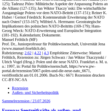
125); Tadeusz Pióro: Militärische Aspekte der Anpassung Polens an
die Allianz (127-135); Jan Wiktor Tkaczy´nski: Die wirtschaftliche
Ausgangslage Polens vor dem NATO-Beitritt (137-151); Reiner K.
Huber / Gernot Friedrich: Kostenneutrale Erweiterung der NATO
nach Osten? (153-167); Wilfried A. Herrmann: Geostrategische
Implikationen des polnischen NATO-Beitritts (169-179); Hans-
Georg Wieck: NATO-Erweiterung und Europäische Integration
(181-192). Kalendarium; Dokumente.
Manuel Fröhlich (MF)
Prof. Dr., Juniorprofessur für Politikwissenschaft, Universität Jena
(www.manuel-froehlich.de).
Rubrizierung:
2.62
|
4.22
|
4.3
Empfohlene Zitierweise: Manuel
Fröhlich, Rezension zu: Jürgen Schwarz / Jan Wiktor Tkaczynski /
Ulrich Vogel
(Hrsg.): Polen und die neue NATO. Frankfurt a. M. u.
a.: 1997, in: Portal für Politikwissenschaft, https://www.pw-
portal.de/rezension/5067-polen-und-die-neue-nato_6671,
veröffentlicht am 01.01.2006.
Buch-Nr.: 6671
Rezension drucken
CC-BY-NC-SA
Rezension
Außen- und Sicherheitspolitik
Sammelrezension / 23.07.2026
Europas Seestreitkräfte als außen- und