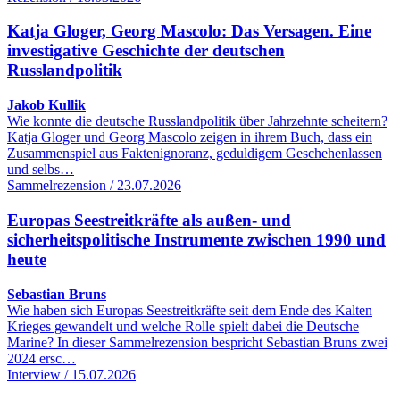
Katja Gloger, Georg Mascolo: Das Versagen. Eine
investigative Geschichte der deutschen
Russlandpolitik
Jakob Kullik
Wie konnte die deutsche Russlandpolitik über Jahrzehnte scheitern?
Katja Gloger und Georg Mascolo zeigen in ihrem Buch, dass ein
Zusammenspiel aus Faktenignoranz, geduldigem Geschehenlassen
und selbs…
Sammelrezension / 23.07.2026
Europas Seestreitkräfte als außen- und
sicherheitspolitische Instrumente zwischen 1990 und
heute
Sebastian Bruns
Wie haben sich Europas Seestreitkräfte seit dem Ende des Kalten
Krieges gewandelt und welche Rolle spielt dabei die Deutsche
Marine? In dieser Sammelrezension bespricht Sebastian Bruns zwei
2024 ersc…
Interview / 15.07.2026