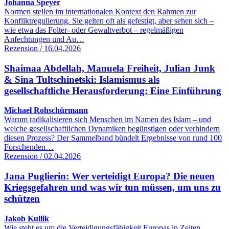
Johanna Speyer
Normen stellen im internationalen Kontext den Rahmen zur
Konfliktregulierung. Sie gelten oft als gefestigt, aber sehen sich –
wie etwa das Folter- oder Gewaltverbot – regelmäßigen
Anfechtungen und Au…
Rezension / 16.04.2026
Shaimaa Abdellah, Manuela Freiheit, Julian Junk
& Sina Tultschinetski: Islamismus als
gesellschaftliche Herausforderung: Eine Einführung
Michael Rohschürmann
Warum radikalisieren sich Menschen im Namen des Islam – und
welche gesellschaftlichen Dynamiken begünstigen oder verhindern
diesen Prozess? Der Sammelband bündelt Ergebnisse von rund 100
Forschenden…
Rezension / 02.04.2026
Jana Puglierin: Wer verteidigt Europa? Die neuen
Kriegsgefahren und was wir tun müssen, um uns zu
schützen
Jakob Kullik
Wie steht es um die Verteidigungsfähigkeit Europas in Zeiten