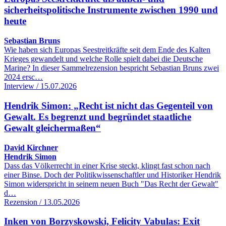
sicherheitspolitische Instrumente zwischen 1990 und
heute
Sebastian Bruns
Wie haben sich Europas Seestreitkräfte seit dem Ende des Kalten
Krieges gewandelt und welche Rolle spielt dabei die Deutsche
Marine? In dieser Sammelrezension bespricht Sebastian Bruns zwei
2024 ersc…
Interview / 15.07.2026
Hendrik Simon: „Recht ist nicht das Gegenteil von
Gewalt. Es begrenzt und begründet staatliche
Gewalt gleichermaßen“
David Kirchner
Hendrik Simon
Dass das Völkerrecht in einer Krise steckt, klingt fast schon nach
einer Binse. Doch der Politikwissenschaftler und Historiker Hendrik
Simon widerspricht in seinem neuen Buch "Das Recht der Gewalt"
d…
Rezension / 13.05.2026
Inken von Borzyskowski, Felicity Vabulas: Exit