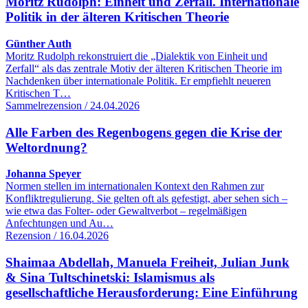
Moritz Rudolph: Einheit und Zerfall. Internationale
Politik in der älteren Kritischen Theorie
Günther Auth
Moritz Rudolph rekonstruiert die „Dialektik von Einheit und
Zerfall“ als das zentrale Motiv der älteren Kritischen Theorie im
Nachdenken über internationale Politik. Er empfiehlt neueren
Kritischen T…
Sammelrezension / 24.04.2026
Alle Farben des Regenbogens gegen die Krise der
Weltordnung?
Johanna Speyer
Normen stellen im internationalen Kontext den Rahmen zur
Konfliktregulierung. Sie gelten oft als gefestigt, aber sehen sich –
wie etwa das Folter- oder Gewaltverbot – regelmäßigen
Anfechtungen und Au…
Rezension / 16.04.2026
Shaimaa Abdellah, Manuela Freiheit, Julian Junk
& Sina Tultschinetski: Islamismus als
gesellschaftliche Herausforderung: Eine Einführung