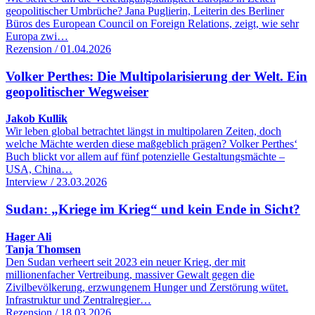
geopolitischer Umbrüche? Jana Puglierin, Leiterin des Berliner
Büros des European Council on Foreign Relations, zeigt, wie sehr
Europa zwi…
Rezension / 01.04.2026
Volker Perthes: Die Multipolarisierung der Welt. Ein
geopolitischer Wegweiser
Jakob Kullik
Wir leben global betrachtet längst in multipolaren Zeiten, doch
welche Mächte werden diese maßgeblich prägen? Volker Perthes‘
Buch blickt vor allem auf fünf potenzielle Gestaltungsmächte –
USA, China…
Interview / 23.03.2026
Sudan: „Kriege im Krieg“ und kein Ende in Sicht?
Hager Ali
Tanja Thomsen
Den Sudan verheert seit 2023 ein neuer Krieg, der mit
millionenfacher Vertreibung, massiver Gewalt gegen die
Zivilbevölkerung, erzwungenem Hunger und Zerstörung wütet.
Infrastruktur und Zentralregier…
Rezension / 18.03.2026