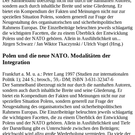
Der Sammelband überzeugt nicht nur durch die namhaften Autoren,
sondern auch durch inhaltliche Breite und seine Gliederung. Er
bietet ein Kompendium der Fakten und Meinungen nicht nur zur
speziellen Situation Polens, sondern generell zur Frage der
Neugestaltung des organisatorischen und sicherheitspolitischen
Rahmens Europas. Die Einzelbeiträge beleuchten jeweils schlagartig
die wichtigsten Facetten, die zu einem Überblick der Entwicklung
Polens und der NATO gehören. Allein in Ausführlichkeit un...
Jürgen Schwarz / Jan Wiktor Tkaczynski / Ulrich Vogel
(Hrsg.)
Polen und die neue NATO.
Modalitäten der
Integration
Frankfurt a. M. u. a.:
Peter Lang
1997
(Studien zur internationalen
Politik 1)
; 244 S.
; brosch., 59,- DM
; ISBN 3-631-32347-6
Der Sammelband überzeugt nicht nur durch die namhaften Autoren,
sondern auch durch inhaltliche Breite und seine Gliederung. Er
bietet ein Kompendium der Fakten und Meinungen nicht nur zur
speziellen Situation Polens, sondern generell zur Frage der
Neugestaltung des organisatorischen und sicherheitspolitischen
Rahmens Europas. Die Einzelbeiträge beleuchten jeweils schlagartig
die wichtigsten Facetten, die zu einem Überblick der Entwicklung
Polens und der NATO gehören. Allein in Ausführlichkeit und Tiefe
der Darstellung gibt es Unterschiede zwischen den Beiträgen;
gleichwohl wird allzu große Wiederholung vermieden. Da viele der