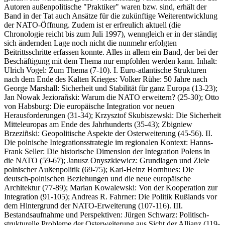
Autoren außenpolitische "Praktiker" waren bzw. sind, erhält der
Band in der Tat auch Ansätze für die zukünftige Weiterentwicklung
der NATO-Öffnung. Zudem ist er erfreulich aktuell (die
Chronologie reicht bis zum Juli 1997), wenngleich er in der ständig
sich ändernden Lage noch nicht die nunmehr erfolgten
Beitrittsschritte erfassen konnte. Alles in allem ein Band, der bei der
Beschäftigung mit dem Thema nur empfohlen werden kann. Inhalt:
Ulrich Vogel: Zum Thema (7-10). I. Euro-atlantische Strukturen
nach dem Ende des Kalten Krieges: Volker Rühe: 50 Jahre nach
George Marshall: Sicherheit und Stabilität für ganz Europa (13-23);
Jan Nowak Jeziorañski: Warum die NATO erweitern? (25-30); Otto
von Habsburg: Die europäische Integration vor neuen
Herausforderungen (31-34); Krzysztof Skubiszewski: Die Sicherheit
Mitteleuropas am Ende des Jahrhunderts (35-43); Zbigniew
Brzeziñski: Geopolitische Aspekte der Osterweiterung (45-56). II.
Die polnische Integrationsstrategie im regionalen Kontext: Hanns-
Frank Seller: Die historische Dimension der Integration Polens in
die NATO (59-67); Janusz Onyszkiewicz: Grundlagen und Ziele
polnischer Außenpolitik (69-75); Karl-Heinz Hornhues: Die
deutsch-polnischen Beziehungen und die neue europäische
Architektur (77-89); Marian Kowalewski: Von der Kooperation zur
Integration (91-105); Andreas R. Fahrner: Die Politik Rußlands vor
dem Hintergrund der NATO-Erweiterung (107-116). III.
Bestandsaufnahme und Perspektiven: Jürgen Schwarz: Politisch-
strukturelle Probleme der Osterweiterung aus Sicht der Allianz (119-