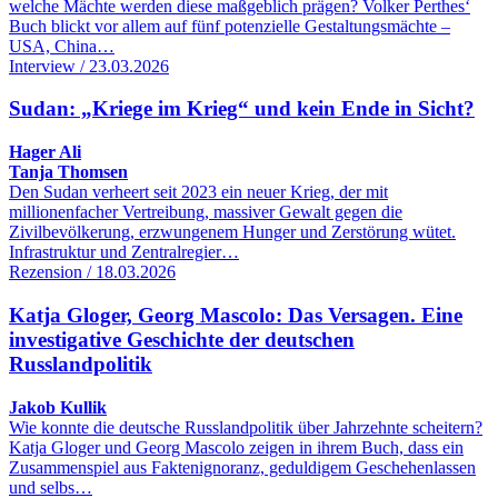
welche Mächte werden diese maßgeblich prägen? Volker Perthes‘
Buch blickt vor allem auf fünf potenzielle Gestaltungsmächte –
USA, China…
Interview / 23.03.2026
Sudan: „Kriege im Krieg“ und kein Ende in Sicht?
Hager Ali
Tanja Thomsen
Den Sudan verheert seit 2023 ein neuer Krieg, der mit
millionenfacher Vertreibung, massiver Gewalt gegen die
Zivilbevölkerung, erzwungenem Hunger und Zerstörung wütet.
Infrastruktur und Zentralregier…
Rezension / 18.03.2026
Katja Gloger, Georg Mascolo: Das Versagen. Eine
investigative Geschichte der deutschen
Russlandpolitik
Jakob Kullik
Wie konnte die deutsche Russlandpolitik über Jahrzehnte scheitern?
Katja Gloger und Georg Mascolo zeigen in ihrem Buch, dass ein
Zusammenspiel aus Faktenignoranz, geduldigem Geschehenlassen
und selbs…