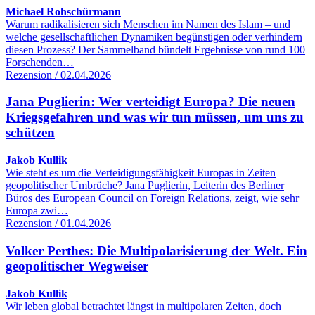
Michael Rohschürmann
Warum radikalisieren sich Menschen im Namen des Islam – und
welche gesellschaftlichen Dynamiken begünstigen oder verhindern
diesen Prozess? Der Sammelband bündelt Ergebnisse von rund 100
Forschenden…
Rezension / 02.04.2026
Jana Puglierin: Wer verteidigt Europa? Die neuen
Kriegsgefahren und was wir tun müssen, um uns zu
schützen
Jakob Kullik
Wie steht es um die Verteidigungsfähigkeit Europas in Zeiten
geopolitischer Umbrüche? Jana Puglierin, Leiterin des Berliner
Büros des European Council on Foreign Relations, zeigt, wie sehr
Europa zwi…
Rezension / 01.04.2026
Volker Perthes: Die Multipolarisierung der Welt. Ein
geopolitischer Wegweiser
Jakob Kullik
Wir leben global betrachtet längst in multipolaren Zeiten, doch