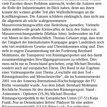
viele Facetten dieses Problems untersucht, wobei die Autoren stets
die Rolle der Industriestaaten im Blick haben, denn aus ihnen
kommt der weitaus größte Teil aller Waffenlieferungen an die
Konfliktregionen. Die Autoren schildern eindringlich, dass nicht nur
die allgemein als solche wahrgenommenen
Massenvernichtungswaffen eine Bedrohung darstellen. Vielmehr
hätten mittlerweile gerade Kleinwaffen de facto den Status von
Massenvernichtungsmitteln (Mathias John). Insbesondere im Fall
von Minen ist dies offensichtlich. Thomas Gebauer zeigt, dass trotz
der Tätigkeit der Internationalen Kampagne gegen Landminen noch
sehr viel restriktivere Gesetze und Übereinkommen nötig sind. Dies
steht in engem Zusammenhang mit der Forderung Bernhard
Moltmanns, die Transparenz von Rüstungsexporten und den damit
zusammenhängenden Bewilligungsprozessen zu erhöhen. Dies
muss nicht nur in Deutschland geschehen, zeigt Michael Brzoska,
sondern auch auf europäischer Ebene. Der Band ist das Ergebnis
einer Vorlesungsreihe zum Thema „Geschäfte mit dem Tod -
Rüstungstransfers und Menschenrechte", die im Sommersemester
2001 von der Amnesty-International-Hochschulgruppe der FU
Berlin veranstaltet wurde. Aus dem Inhalt: Bernhard Moltmann:
Rechtliche Normen für den deutschen Rüstungsexport: Stand -
Antinomien - Optionen (19-36) Michael Brzoska:
Rüstungsexportpolitik in der Europäischen Union (37-51) Katja
Frank: Nur an Demokratien liefern! Plädoyer für eine andere
Rüstungsexportpolitik (53-64) Peter Lock: Zur politischen