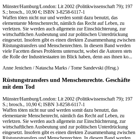
Münster/Hamburg/London:
Lit
2002
(Politikwissenschaft 79)
; 197
S.
; brosch., 10,90 €
; ISBN 3-8258-6117-1
Waffen töten nicht nur und werden somit dazu benutzt, das
elementarste Menschenrecht, nämlich das Recht auf Leben, zu
verletzen. Sie werden auch allgemein zur Einschüchterung, zur
wirtschaftlichen Ausbeutung und zur politischen Unterdrückung
eingesetzt. Insofern gibt es einen direkten Zusammenhang zwischen
Rüstungstransfers und Menschenrechten. In diesem Band werden
viele Facetten dieses Problems untersucht, wobei die Autoren stets
die Rolle der Industriestaaten im Blick haben, denn aus ihnen ko...
Anne Jenichen / Natascha Marks / Tome Sandevski
(Hrsg.)
Rüstungstransfers und Menschenrechte.
Geschäfte
mit dem Tod
Münster/Hamburg/London:
Lit
2002
(Politikwissenschaft 79)
; 197
S.
; brosch., 10,90 €
; ISBN 3-8258-6117-1
Waffen töten nicht nur und werden somit dazu benutzt, das
elementarste Menschenrecht, nämlich das Recht auf Leben, zu
verletzen. Sie werden auch allgemein zur Einschüchterung, zur
wirtschaftlichen Ausbeutung und zur politischen Unterdrückung
eingesetzt. Insofern gibt es einen direkten Zusammenhang zwischen
Rüstungstransfers und Menschenrechten. In diesem Band werden