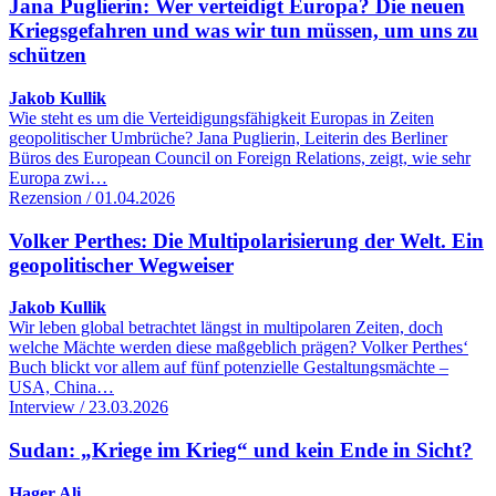
Jana Puglierin: Wer verteidigt Europa? Die neuen
Kriegsgefahren und was wir tun müssen, um uns zu
schützen
Jakob Kullik
Wie steht es um die Verteidigungsfähigkeit Europas in Zeiten
geopolitischer Umbrüche? Jana Puglierin, Leiterin des Berliner
Büros des European Council on Foreign Relations, zeigt, wie sehr
Europa zwi…
Rezension / 01.04.2026
Volker Perthes: Die Multipolarisierung der Welt. Ein
geopolitischer Wegweiser
Jakob Kullik
Wir leben global betrachtet längst in multipolaren Zeiten, doch
welche Mächte werden diese maßgeblich prägen? Volker Perthes‘
Buch blickt vor allem auf fünf potenzielle Gestaltungsmächte –
USA, China…
Interview / 23.03.2026
Sudan: „Kriege im Krieg“ und kein Ende in Sicht?
Hager Ali