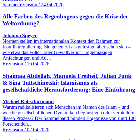
Sammelrezension / 24.04.2026
Alle Farben des Regenbogens gegen die Krise der
Weltordnung?
Johanna Speyer
Normen stellen im internationalen Kontext den Rahmen zur
Konfliktregulierung. Sie gelten oft als gefestigt, aber sehen sich –
wie etwa das Folter- oder Gewaltverbot – regelmäßigen
Anfechtungen und Au…
Rezension / 16.04.2026
Shaimaa Abdellah, Manuela Freiheit, Julian Junk
& Sina Tultschinetski: Islamismus als
gesellschaftliche Herausforderung: Eine Einführung
Michael Rohschürmann
Warum radikalisieren sich Menschen im Namen des Islam – und
welche gesellschaftlichen Dynamiken begünstigen oder verhindern
diesen Prozess? Der Sammelband bündelt Ergebnisse von rund 100
Forschenden…
Rezension / 02.04.2026