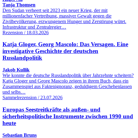
Tanja Thomsen
Den Sudan verheert seit 2023 ein neuer Krieg, der mit
millionenfacher Vertreibung, massiver Gewalt gegen die
Zivilbevölkerung, erzwungenem Hunger und Zerstörung wütet.
Infrastruktur und Zentralregier…
Rezension / 18.03.2026
Katja Gloger, Georg Mascolo: Das Versagen. Eine
investigative Geschichte der deutschen
Russlandpolitik
Jakob Kullik
Wie konnte die deutsche Russlandpolitik über Jahrzehnte scheitern?
Katja Gloger und Georg Mascolo zeigen in ihrem Buch, dass ein
Zusammenspiel aus Faktenignoranz, geduldigem Geschehenlassen
und selbs…
Sammelrezension / 23.07.2026
Europas Seestreitkräfte als außen- und
sicherheitspolitische Instrumente zwischen 1990 und
heute
Sebastian Bruns