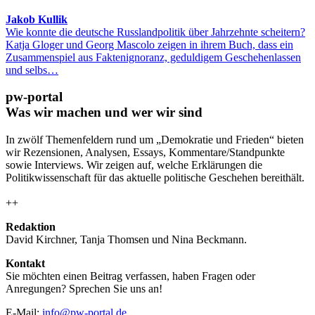
Jakob Kullik
Wie konnte die deutsche Russlandpolitik über Jahrzehnte scheitern?
Katja Gloger und Georg Mascolo zeigen in ihrem Buch, dass ein
Zusammenspiel aus Faktenignoranz, geduldigem Geschehenlassen
und selbs…
pw-portal
Was wir machen und wer wir sind
In zwölf Themenfeldern rund um „Demokratie und Frieden“ bieten
wir Rezensionen, Analysen, Essays, Kommentare/Standpunkte
sowie Interviews. Wir zeigen auf, welche Erklärungen die
Politikwissenschaft für das aktuelle politische Geschehen bereithält.
++
Redaktion
David Kirchner, Tanja Thomsen
und
Nina Beckmann.
Kontakt
Sie möchten einen Beitrag verfassen, haben Fragen oder
Anregungen? Sprechen Sie uns an!
E-Mail:
info@pw-portal.de