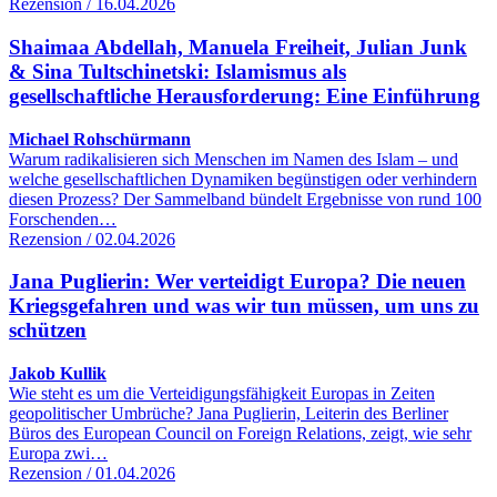
Rezension / 16.04.2026
Shaimaa Abdellah, Manuela Freiheit, Julian Junk
& Sina Tultschinetski: Islamismus als
gesellschaftliche Herausforderung: Eine Einführung
Michael Rohschürmann
Warum radikalisieren sich Menschen im Namen des Islam – und
welche gesellschaftlichen Dynamiken begünstigen oder verhindern
diesen Prozess? Der Sammelband bündelt Ergebnisse von rund 100
Forschenden…
Rezension / 02.04.2026
Jana Puglierin: Wer verteidigt Europa? Die neuen
Kriegsgefahren und was wir tun müssen, um uns zu
schützen
Jakob Kullik
Wie steht es um die Verteidigungsfähigkeit Europas in Zeiten
geopolitischer Umbrüche? Jana Puglierin, Leiterin des Berliner
Büros des European Council on Foreign Relations, zeigt, wie sehr
Europa zwi…
Rezension / 01.04.2026