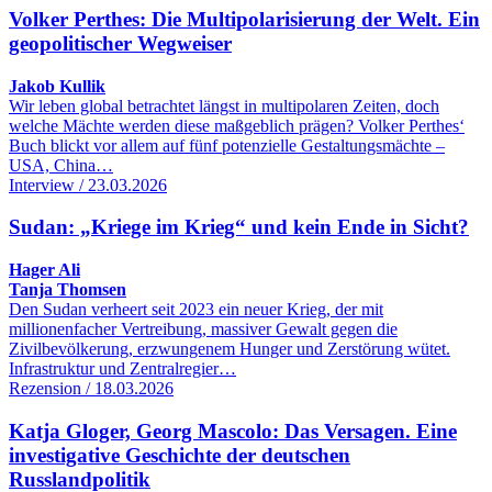
Volker Perthes: Die Multipolarisierung der Welt. Ein
geopolitischer Wegweiser
Jakob Kullik
Wir leben global betrachtet längst in multipolaren Zeiten, doch
welche Mächte werden diese maßgeblich prägen? Volker Perthes‘
Buch blickt vor allem auf fünf potenzielle Gestaltungsmächte –
USA, China…
Interview / 23.03.2026
Sudan: „Kriege im Krieg“ und kein Ende in Sicht?
Hager Ali
Tanja Thomsen
Den Sudan verheert seit 2023 ein neuer Krieg, der mit
millionenfacher Vertreibung, massiver Gewalt gegen die
Zivilbevölkerung, erzwungenem Hunger und Zerstörung wütet.
Infrastruktur und Zentralregier…
Rezension / 18.03.2026
Katja Gloger, Georg Mascolo: Das Versagen. Eine
investigative Geschichte der deutschen
Russlandpolitik