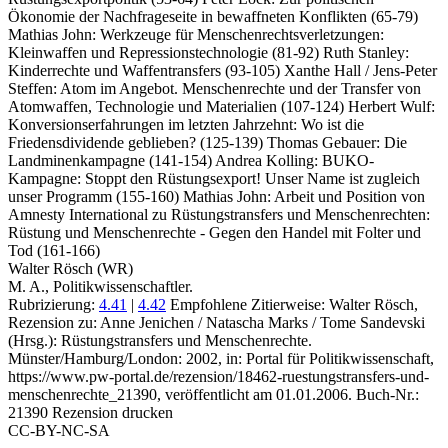
Ökonomie der Nachfrageseite in bewaffneten Konflikten (65-79)
Mathias John: Werkzeuge für Menschenrechtsverletzungen:
Kleinwaffen und Repressionstechnologie (81-92) Ruth Stanley:
Kinderrechte und Waffentransfers (93-105) Xanthe Hall / Jens-Peter
Steffen: Atom im Angebot. Menschenrechte und der Transfer von
Atomwaffen, Technologie und Materialien (107-124) Herbert Wulf:
Konversionserfahrungen im letzten Jahrzehnt: Wo ist die
Friedensdividende geblieben? (125-139) Thomas Gebauer: Die
Landminenkampagne (141-154) Andrea Kolling: BUKO-
Kampagne: Stoppt den Rüstungsexport! Unser Name ist zugleich
unser Programm (155-160) Mathias John: Arbeit und Position von
Amnesty International zu Rüstungstransfers und Menschenrechten:
Rüstung und Menschenrechte - Gegen den Handel mit Folter und
Tod (161-166)
Walter Rösch (WR)
M. A., Politikwissenschaftler.
Rubrizierung:
4.41
|
4.42
Empfohlene Zitierweise: Walter Rösch,
Rezension zu: Anne Jenichen / Natascha Marks / Tome Sandevski
(Hrsg.): Rüstungstransfers und Menschenrechte.
Münster/Hamburg/London: 2002, in: Portal für Politikwissenschaft,
https://www.pw-portal.de/rezension/18462-ruestungstransfers-und-
menschenrechte_21390, veröffentlicht am 01.01.2006.
Buch-Nr.:
21390
Rezension drucken
CC-BY-NC-SA