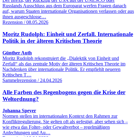
Der Brexit, der Rückzug der USA aus der UNESCO oder
Russlands Ausschluss aus dem Europarat werfen Fragen danach
auf, warum Staaten internationale Organisationen verlassen oder aus
ihnen ausgeschlosse…
Rezension / 08.05.2026
Moritz Rudolph: Einheit und Zerfall. Internationale
Politik in der älteren Kritischen Theorie
Günther Auth
Moritz Rudolph rekonstruiert die „Dialektik von Einheit und
Zerfall“ als das zentrale Motiv der älteren Kritischen Theorie im
Nachdenken über internationale Politik. Er empfiehlt neueren
Kritischen T…
Sammelrezension / 24.04.2026
Alle Farben des Regenbogens gegen die Krise der
Weltordnung?
Johanna Speyer
Normen stellen im internationalen Kontext den Rahmen zur
Konfliktregulierung. Sie gelten oft als gefestigt, aber sehen sich –
wie etwa das Folter- oder Gewaltverbot – regelmäßigen
Anfechtungen und Au…