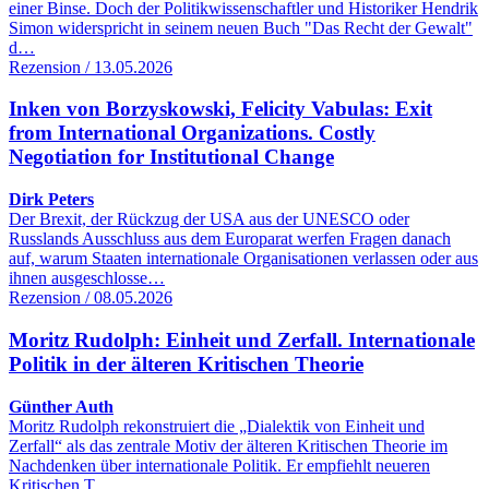
einer Binse. Doch der Politikwissenschaftler und Historiker Hendrik
Simon widerspricht in seinem neuen Buch "Das Recht der Gewalt"
d…
Rezension / 13.05.2026
Inken von Borzyskowski, Felicity Vabulas: Exit
from International Organizations. Costly
Negotiation for Institutional Change
Dirk Peters
Der Brexit, der Rückzug der USA aus der UNESCO oder
Russlands Ausschluss aus dem Europarat werfen Fragen danach
auf, warum Staaten internationale Organisationen verlassen oder aus
ihnen ausgeschlosse…
Rezension / 08.05.2026
Moritz Rudolph: Einheit und Zerfall. Internationale
Politik in der älteren Kritischen Theorie
Günther Auth
Moritz Rudolph rekonstruiert die „Dialektik von Einheit und
Zerfall“ als das zentrale Motiv der älteren Kritischen Theorie im
Nachdenken über internationale Politik. Er empfiehlt neueren
Kritischen T…