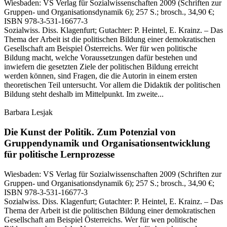
Wiesbaden:
VS Verlag für Sozialwissenschaften
2009
(Schriften zur
Gruppen- und Organisationsdynamik 6)
; 257 S.
; brosch., 34,90 €
;
ISBN 978-3-531-16677-3
Sozialwiss. Diss. Klagenfurt; Gutachter: P. Heintel, E. Krainz. – Das
Thema der Arbeit ist die politischen Bildung einer demokratischen
Gesellschaft am Beispiel Österreichs. Wer für wen politische
Bildung macht, welche Voraussetzungen dafür bestehen und
inwiefern die gesetzten Ziele der politischen Bildung erreicht
werden können, sind Fragen, die die Autorin in einem ersten
theoretischen Teil untersucht. Vor allem die Didaktik der politischen
Bildung steht deshalb im Mittelpunkt. Im zweite...
Barbara Lesjak
Die Kunst der Politik.
Zum Potenzial von
Gruppendynamik und Organisationsentwicklung
für politische Lernprozesse
Wiesbaden:
VS Verlag für Sozialwissenschaften
2009
(Schriften zur
Gruppen- und Organisationsdynamik 6)
; 257 S.
; brosch., 34,90 €
;
ISBN 978-3-531-16677-3
Sozialwiss. Diss. Klagenfurt; Gutachter: P. Heintel, E. Krainz. – Das
Thema der Arbeit ist die politischen Bildung einer demokratischen
Gesellschaft am Beispiel Österreichs. Wer für wen politische