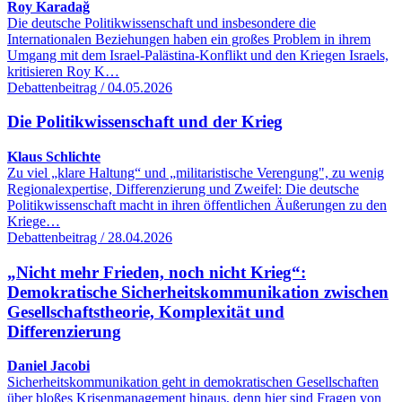
Roy Karadağ
Die deutsche Politikwissenschaft und insbesondere die
Internationalen Beziehungen haben ein großes Problem in ihrem
Umgang mit dem Israel-Palästina-Konflikt und den Kriegen Israels,
kritisieren Roy K…
Debattenbeitrag / 04.05.2026
Die Politikwissenschaft und der Krieg
Klaus Schlichte
Zu viel „klare Haltung“ und „militaristische Verengung", zu wenig
Regionalexpertise, Differenzierung und Zweifel: Die deutsche
Politikwissenschaft macht in ihren öffentlichen Äußerungen zu den
Kriege…
Debattenbeitrag / 28.04.2026
„Nicht mehr Frieden, noch nicht Krieg“:
Demokratische Sicherheitskommunikation zwischen
Gesellschaftstheorie, Komplexität und
Differenzierung
Daniel Jacobi
Sicherheitskommunikation geht in demokratischen Gesellschaften
über bloßes Krisenmanagement hinaus, denn hier sind Fragen von