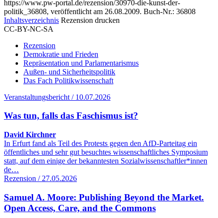
https://www.pw-portal.de/rezension/30970-die-kunst-der-
politik_36808, veröffentlicht am 26.08.2009.
Buch-Nr.: 36808
Inhaltsverzeichnis
Rezension drucken
CC-BY-NC-SA
Rezension
Demokratie und Frieden
Repräsentation und Parlamentarismus
Außen- und Sicherheitspolitik
Das Fach Politikwissenschaft
Veranstaltungsbericht / 10.07.2026
Was tun, falls das Faschismus ist?
David Kirchner
In Erfurt fand als Teil des Protests gegen den AfD-Parteitag ein
öffentliches und sehr gut besuchtes wissenschaftliches Symposium
statt, auf dem einige der bekanntesten Sozialwissenschaftler*innen
de…
Rezension / 27.05.2026
Samuel A. Moore: Publishing Beyond the Market.
Open Access, Care, and the Commons