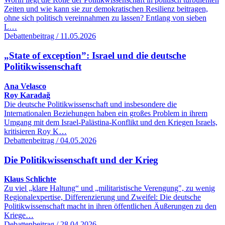
Zeiten und wie kann sie zur demokratischen Resilienz beitragen,
ohne sich politisch vereinnahmen zu lassen? Entlang von sieben
L…
Debattenbeitrag / 11.05.2026
„State of exception”: Israel und die deutsche
Politikwissenschaft
Ana Velasco
Roy Karadağ
Die deutsche Politikwissenschaft und insbesondere die
Internationalen Beziehungen haben ein großes Problem in ihrem
Umgang mit dem Israel-Palästina-Konflikt und den Kriegen Israels,
kritisieren Roy K…
Debattenbeitrag / 04.05.2026
Die Politikwissenschaft und der Krieg
Klaus Schlichte
Zu viel „klare Haltung“ und „militaristische Verengung", zu wenig
Regionalexpertise, Differenzierung und Zweifel: Die deutsche
Politikwissenschaft macht in ihren öffentlichen Äußerungen zu den
Kriege…
Debattenbeitrag / 28.04.2026