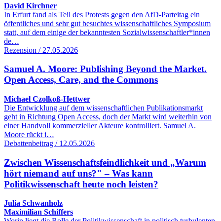
David Kirchner
In Erfurt fand als Teil des Protests gegen den AfD-Parteitag ein
öffentliches und sehr gut besuchtes wissenschaftliches Symposium
statt, auf dem einige der bekanntesten Sozialwissenschaftler*innen
de…
Rezension / 27.05.2026
Samuel A. Moore: Publishing Beyond the Market.
Open Access, Care, and the Commons
Michael Czolkoß-Hettwer
Die Entwicklung auf dem wissenschaftlichen Publikationsmarkt
geht in Richtung Open Access, doch der Markt wird weiterhin von
einer Handvoll kommerzieller Akteure kontrolliert. Samuel A.
Moore rückt i…
Debattenbeitrag / 12.05.2026
Zwischen Wissenschaftsfeindlichkeit und „Warum
hört niemand auf uns?" – Was kann
Politikwissenschaft heute noch leisten?
Julia Schwanholz
Maximilian Schiffers
Worin liegt die Rolle der Politikwissenschaft in politisch turbulenten