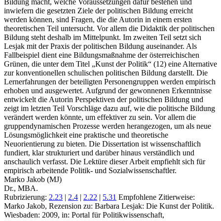
Bildung macht, welche Voraussetzungen dafür bestehen und
inwiefern die gesetzten Ziele der politischen Bildung erreicht
werden können, sind Fragen, die die Autorin in einem ersten
theoretischen Teil untersucht. Vor allem die Didaktik der politischen
Bildung steht deshalb im Mittelpunkt. Im zweiten Teil setzt sich
Lesjak mit der Praxis der politischen Bildung auseinander. Als
Fallbeispiel dient eine Bildungsmaßnahme der österreichischen
Grünen, die unter dem Titel „Kunst der Politik“ (12) eine Alternative
zur konventionellen schulischen politischen Bildung darstellt. Die
Lernerfahrungen der beteiligten Personengruppen werden empirisch
erhoben und ausgewertet. Aufgrund der gewonnenen Erkenntnisse
entwickelt die Autorin Perspektiven der politischen Bildung und
zeigt im letzten Teil Vorschläge dazu auf, wie die politische Bildung
verändert werden könnte, um effektiver zu sein. Vor allem die
gruppendynamischen Prozesse werden herangezogen, um als neue
Lösungsmöglichkeit eine praktische und theoretische
Neuorientierung zu bieten. Die Dissertation ist wissenschaftlich
fundiert, klar strukturiert und darüber hinaus verständlich und
anschaulich verfasst. Die Lektüre dieser Arbeit empfiehlt sich für
empirisch arbeitende Politik- und Sozialwissenschaftler.
Marko Jakob (MJ)
Dr., MBA.
Rubrizierung:
2.23
|
2.4
|
2.22
|
5.31
Empfohlene Zitierweise:
Marko Jakob, Rezension zu: Barbara Lesjak
: Die Kunst der Politik.
Wiesbaden: 2009, in: Portal für Politikwissenschaft,