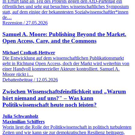
In Erfurt fand als Teil des Protests gegen den AfD-Parteitag ein
öffentliches und sehr gut besuchtes wissenschaftliches Symposium
statt, auf dem einige der bekanntesten Sozialwissenschaftler*innen
de…
Rezension / 27.05.2026
Samuel A. Moore: Publishing Beyond the Market.
Open Access, Care, and the Commons
Michael Czolkoß-Hettwer
Die Entwicklung auf dem wissenschaftlichen Publikationsmarkt
geht in Richtung Open Access, doch der Markt wird weiterhin von
einer Handvoll kommerzieller Akteure kontrolliert. Samuel A.
Moore rückt i…
Debattenbeitrag / 12.05.2026
Zwischen Wissenschaftsfeindlichkeit und „Warum
hört niemand auf uns?" – Was kann
Politikwissenschaft heute noch leisten?
Julia Schwanholz
Maximilian Schiffers
Worin liegt die Rolle der Politikwissenschaft in politisch turbulenten
Zeiten und wie kann sie zur demokratischen Resilienz beitragen,