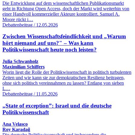
Die Entwicklung auf dem wissenschaftlichen Publikationsmarkt
geht in Richtung Open Access, doch der Markt wird weiterhin von
einer Handvoll kommerzieller Akteure kontrolliert. Samuel A.
Moore rückt i…
Debattenbeitrag / 12.05.2026
Zwischen Wissenschaftsfeindlichkeit und „Warum
hört niemand auf uns?" – Was kann
Politikwissenschaft heute noch leisten?
Julia Schwanholz
Maximilian Schiffers
Worin liegt die Rolle der Politikwissenschaft in politisch turbulenten
Zeiten und wie kann sie zur demokratischen Resilienz beitragen,
ohne sich politisch vereinnahmen zu lassen? Entlang von sieben
L…
Debattenbeitrag / 11.05.2026
„State of exception”: Israel und die deutsche
Politikwissenschaft
Ana Velasco
Roy Karadağ
Die deutsche Politikwissenschaft und insbesondere die