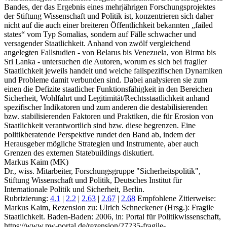
Bandes, der das Ergebnis eines mehrjährigen Forschungsprojektes
der Stiftung Wissenschaft und Politik ist, konzentrieren sich daher
nicht auf die auch einer breiteren Öffentlichkeit bekannten „failed
states“ vom Typ Somalias, sondern auf Fälle schwacher und
versagender Staatlichkeit. Anhand von zwölf vergleichend
angelegten Fallstudien - von Belarus bis Venezuela, von Birma bis
Sri Lanka - untersuchen die Autoren, worum es sich bei fragiler
Staatlichkeit jeweils handelt und welche fallspezifischen Dynamiken
und Probleme damit verbunden sind. Dabei analysieren sie zum
einen die Defizite staatlicher Funktionsfähigkeit in den Bereichen
Sicherheit, Wohlfahrt und Legitimität/Rechtsstaatlichkeit anhand
spezifischer Indikatoren und zum anderen die destabilisierenden
bzw. stabilisierenden Faktoren und Praktiken, die für Erosion von
Staatlichkeit verantwortlich sind bzw. diese begrenzen. Eine
politikberatende Perspektive rundet den Band ab, indem der
Herausgeber mögliche Strategien und Instrumente, aber auch
Grenzen des externen Statebuildings diskutiert.
Markus Kaim (MK)
Dr., wiss. Mitarbeiter, Forschungsgruppe "Sicherheitspolitik",
Stiftung Wissenschaft und Politik, Deutsches Institut für
Internationale Politik und Sicherheit, Berlin.
Rubrizierung:
4.1
|
2.2
|
2.63
|
2.67
|
2.68
Empfohlene Zitierweise:
Markus Kaim, Rezension zu: Ulrich Schneckener
(Hrsg.): Fragile
Staatlichkeit. Baden-Baden: 2006, in: Portal für Politikwissenschaft,
https://www.pw-portal.de/rezension/27235-fragile-