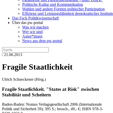
Politische Kultur und Kommunikation
Wahlen und andere Formen politischer Partizipation
Effizienz und Leistungsfähigkeit demokratischer Institut
Das Fach Politikwissenschaft
Über das pw-portal
Was wir machen
Wer wir sind
Autor*innen
News aus dem pw-portal
/ 21.06.2013
Fragile Staatlichkeit
Ulrich Schneckener
(Hrsg.)
Fragile Staatlichkeit.
"States at Risk" zwischen
Stabilität und Scheitern
Baden-Baden:
Nomos Verlagsgesellschaft
2006
(Internationale
Politik und Sicherheit 59)
; 395 S.
; brosch., 49,- €
; ISBN 978-3-