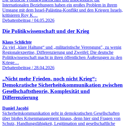
Internationalen Beziehungen haben ein großes Problem in ihrem
Umgang mit dem Israel-Palästina-Konflikt und den Kriegen Israels,
kritisieren Roy K…
Debattenbeitrag / 04.05.2026
Die Politikwissenschaft und der Krieg
Klaus Schlichte
Zu viel „klare Haltung“ und „militaristische Verengung", zu wenig
Regionalexpertise, Differenzierung und Zweifel: Die deutsche
Politikwissenschaft macht in ihren öffentlichen Äußerungen zu den
Kriege…
Debattenbeitrag / 28.04.2026
„Nicht mehr Frieden, noch nicht Krieg“:
Demokratische Sicherheitskommunikation zwischen
Gesellschaftstheorie, Komplexität und
Differenzierung
Daniel Jacobi
Sicherheitskommunikation geht in demokratischen Gesellschaften
über bloßes Krisenmanagement hinaus, denn hier sind Fragen von
Schutz, Handlungsfähigkeit, Legitimation und gesellschaftliche