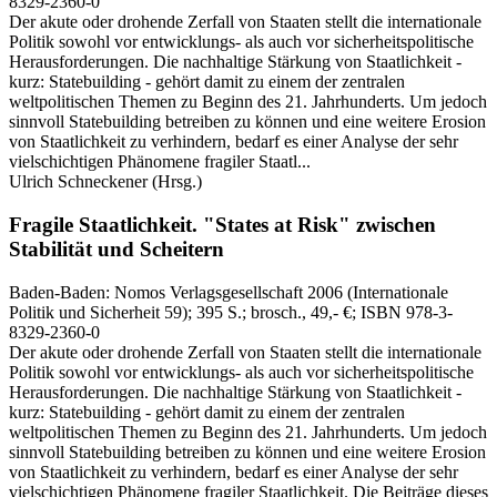
8329-2360-0
Der akute oder drohende Zerfall von Staaten stellt die internationale
Politik sowohl vor entwicklungs- als auch vor sicherheitspolitische
Herausforderungen. Die nachhaltige Stärkung von Staatlichkeit -
kurz: Statebuilding - gehört damit zu einem der zentralen
weltpolitischen Themen zu Beginn des 21. Jahrhunderts. Um jedoch
sinnvoll Statebuilding betreiben zu können und eine weitere Erosion
von Staatlichkeit zu verhindern, bedarf es einer Analyse der sehr
vielschichtigen Phänomene fragiler Staatl...
Ulrich Schneckener
(Hrsg.)
Fragile Staatlichkeit.
"States at Risk" zwischen
Stabilität und Scheitern
Baden-Baden:
Nomos Verlagsgesellschaft
2006
(Internationale
Politik und Sicherheit 59)
; 395 S.
; brosch., 49,- €
; ISBN 978-3-
8329-2360-0
Der akute oder drohende Zerfall von Staaten stellt die internationale
Politik sowohl vor entwicklungs- als auch vor sicherheitspolitische
Herausforderungen. Die nachhaltige Stärkung von Staatlichkeit -
kurz: Statebuilding - gehört damit zu einem der zentralen
weltpolitischen Themen zu Beginn des 21. Jahrhunderts. Um jedoch
sinnvoll Statebuilding betreiben zu können und eine weitere Erosion
von Staatlichkeit zu verhindern, bedarf es einer Analyse der sehr
vielschichtigen Phänomene fragiler Staatlichkeit. Die Beiträge dieses