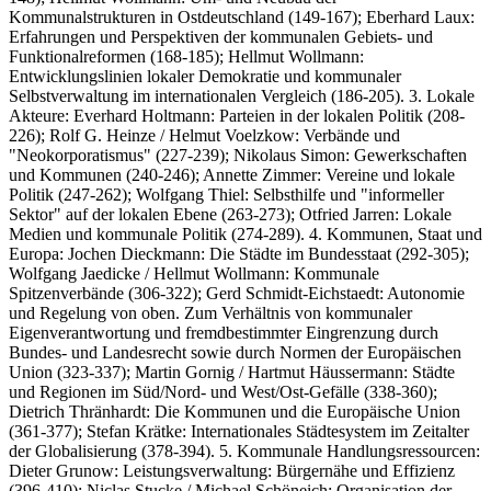
Kommunalstrukturen in Ostdeutschland (149-167); Eberhard Laux:
Erfahrungen und Perspektiven der kommunalen Gebiets- und
Funktionalreformen (168-185); Hellmut Wollmann:
Entwicklungslinien lokaler Demokratie und kommunaler
Selbstverwaltung im internationalen Vergleich (186-205). 3. Lokale
Akteure: Everhard Holtmann: Parteien in der lokalen Politik (208-
226); Rolf G. Heinze / Helmut Voelzkow: Verbände und
"Neokorporatismus" (227-239); Nikolaus Simon: Gewerkschaften
und Kommunen (240-246); Annette Zimmer: Vereine und lokale
Politik (247-262); Wolfgang Thiel: Selbsthilfe und "informeller
Sektor" auf der lokalen Ebene (263-273); Otfried Jarren: Lokale
Medien und kommunale Politik (274-289). 4. Kommunen, Staat und
Europa: Jochen Dieckmann: Die Städte im Bundesstaat (292-305);
Wolfgang Jaedicke / Hellmut Wollmann: Kommunale
Spitzenverbände (306-322); Gerd Schmidt-Eichstaedt: Autonomie
und Regelung von oben. Zum Verhältnis von kommunaler
Eigenverantwortung und fremdbestimmter Eingrenzung durch
Bundes- und Landesrecht sowie durch Normen der Europäischen
Union (323-337); Martin Gornig / Hartmut Häussermann: Städte
und Regionen im Süd/Nord- und West/Ost-Gefälle (338-360);
Dietrich Thränhardt: Die Kommunen und die Europäische Union
(361-377); Stefan Krätke: Internationales Städtesystem im Zeitalter
der Globalisierung (378-394). 5. Kommunale Handlungsressourcen:
Dieter Grunow: Leistungsverwaltung: Bürgernähe und Effizienz
(396-410); Niclas Stucke / Michael Schöneich: Organisation der