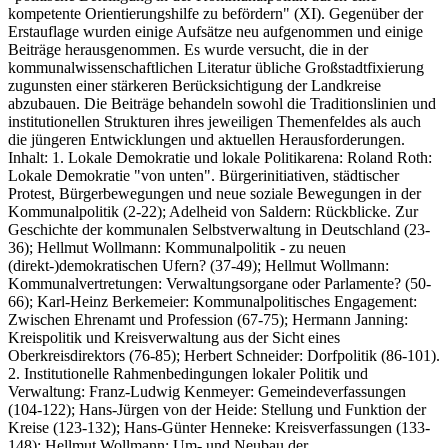
kompetente Orientierungshilfe zu befördern" (XI). Gegenüber der
Erstauflage wurden einige Aufsätze neu aufgenommen und einige
Beiträge herausgenommen. Es wurde versucht, die in der
kommunalwissenschaftlichen Literatur übliche Großstadtfixierung
zugunsten einer stärkeren Berücksichtigung der Landkreise
abzubauen. Die Beiträge behandeln sowohl die Traditionslinien und
institutionellen Strukturen ihres jeweiligen Themenfeldes als auch
die jüngeren Entwicklungen und aktuellen Herausforderungen.
Inhalt: 1. Lokale Demokratie und lokale Politikarena: Roland Roth:
Lokale Demokratie "von unten". Bürgerinitiativen, städtischer
Protest, Bürgerbewegungen und neue soziale Bewegungen in der
Kommunalpolitik (2-22); Adelheid von Saldern: Rückblicke. Zur
Geschichte der kommunalen Selbstverwaltung in Deutschland (23-
36); Hellmut Wollmann: Kommunalpolitik - zu neuen
(direkt-)demokratischen Ufern? (37-49); Hellmut Wollmann:
Kommunalvertretungen: Verwaltungsorgane oder Parlamente? (50-
66); Karl-Heinz Berkemeier: Kommunalpolitisches Engagement:
Zwischen Ehrenamt und Profession (67-75); Hermann Janning:
Kreispolitik und Kreisverwaltung aus der Sicht eines
Oberkreisdirektors (76-85); Herbert Schneider: Dorfpolitik (86-101).
2. Institutionelle Rahmenbedingungen lokaler Politik und
Verwaltung: Franz-Ludwig Kenmeyer: Gemeindeverfassungen
(104-122); Hans-Jürgen von der Heide: Stellung und Funktion der
Kreise (123-132); Hans-Günter Henneke: Kreisverfassungen (133-
148); Hellmut Wollmann: Um- und Neubau der