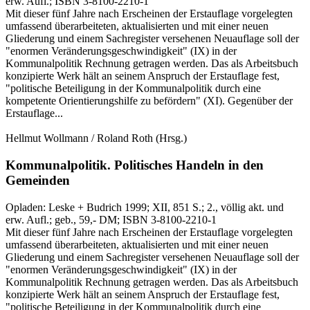
erw. Aufl.
; ISBN 3-8100-2210-1
Mit dieser fünf Jahre nach Erscheinen der Erstauflage vorgelegten
umfassend überarbeiteten, aktualisierten und mit einer neuen
Gliederung und einem Sachregister versehenen Neuauflage soll der
"enormen Veränderungsgeschwindigkeit" (IX) in der
Kommunalpolitik Rechnung getragen werden. Das als Arbeitsbuch
konzipierte Werk hält an seinem Anspruch der Erstauflage fest,
"politische Beteiligung in der Kommunalpolitik durch eine
kompetente Orientierungshilfe zu befördern" (XI). Gegenüber der
Erstauflage...
Hellmut Wollmann / Roland Roth
(Hrsg.)
Kommunalpolitik.
Politisches Handeln in den
Gemeinden
Opladen:
Leske + Budrich
1999
; XII, 851 S.
; 2., völlig akt. und
erw. Aufl.
; geb., 59,- DM
; ISBN 3-8100-2210-1
Mit dieser fünf Jahre nach Erscheinen der Erstauflage vorgelegten
umfassend überarbeiteten, aktualisierten und mit einer neuen
Gliederung und einem Sachregister versehenen Neuauflage soll der
"enormen Veränderungsgeschwindigkeit" (IX) in der
Kommunalpolitik Rechnung getragen werden. Das als Arbeitsbuch
konzipierte Werk hält an seinem Anspruch der Erstauflage fest,
"politische Beteiligung in der Kommunalpolitik durch eine