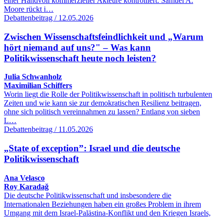
einer Handvoll kommerzieller Akteure kontrolliert. Samuel A.
Moore rückt i…
Debattenbeitrag / 12.05.2026
Zwischen Wissenschaftsfeindlichkeit und „Warum
hört niemand auf uns?" – Was kann
Politikwissenschaft heute noch leisten?
Julia Schwanholz
Maximilian Schiffers
Worin liegt die Rolle der Politikwissenschaft in politisch turbulenten
Zeiten und wie kann sie zur demokratischen Resilienz beitragen,
ohne sich politisch vereinnahmen zu lassen? Entlang von sieben
L…
Debattenbeitrag / 11.05.2026
„State of exception”: Israel und die deutsche
Politikwissenschaft
Ana Velasco
Roy Karadağ
Die deutsche Politikwissenschaft und insbesondere die
Internationalen Beziehungen haben ein großes Problem in ihrem
Umgang mit dem Israel-Palästina-Konflikt und den Kriegen Israels,