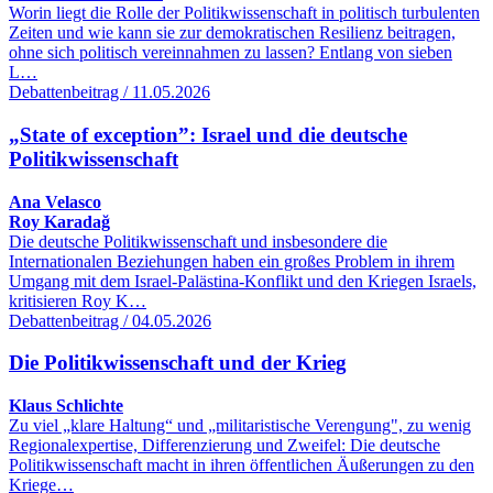
Worin liegt die Rolle der Politikwissenschaft in politisch turbulenten
Zeiten und wie kann sie zur demokratischen Resilienz beitragen,
ohne sich politisch vereinnahmen zu lassen? Entlang von sieben
L…
Debattenbeitrag / 11.05.2026
„State of exception”: Israel und die deutsche
Politikwissenschaft
Ana Velasco
Roy Karadağ
Die deutsche Politikwissenschaft und insbesondere die
Internationalen Beziehungen haben ein großes Problem in ihrem
Umgang mit dem Israel-Palästina-Konflikt und den Kriegen Israels,
kritisieren Roy K…
Debattenbeitrag / 04.05.2026
Die Politikwissenschaft und der Krieg
Klaus Schlichte
Zu viel „klare Haltung“ und „militaristische Verengung", zu wenig
Regionalexpertise, Differenzierung und Zweifel: Die deutsche
Politikwissenschaft macht in ihren öffentlichen Äußerungen zu den
Kriege…