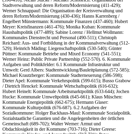
Stadtverwaltung und deren Reform/Modernisierung (411-429);
Werner Schnappauf: Die Organisation der Kreisverwaltung und
deren Reform/Modernisierung (430-436); Hanns Karrenberg /
Engelbert Münstermann: Kommunale Finanzen (437-460); Hubert
Meyer: Kreisfinanzen (461-476); Monika Kuban: Kommunale
Haushaltspolitik (477-489); Sabine Lorenz / Hellmut Wollmann:
Kommunales Dienstrecht und Personal (490-511); Christoph
Reichard: Aus- und Fortbildung in der Kommunalverwaltung (512-
529); Heinrich Mäding: Liegenschaftspolitik (530-540); Günter
Püttner: Kommunale Betriebe und Mixed Economy (541-551);
Werner Heinz: Public Private Partnership (552-570). 6. Kommunale
Aufgaben und Politikfelder: 6.1 Kommunale Infrastruktur und
Umwelt: Gerd Albers: Stadtentwicklung/Bauleitplanung (572-585);
Michael Krautzberger: Kommunale Stadterneuerung (586-598);
Dieter Apel: Kommunale Verkehrspolitik (599-615); Busso Grabow
/ Dietrich Henckel: Kommunale Wirtschaftspolitik (616-632);
Hubert Heinelt: Kommunale Arbeitsmarktpolitik (633-644); Jochen
Hucke: Kommunale Umweltpolitik (645-661); Klaus Müschen:
Kommunale Energiepolitik (662-675); Hermann Glaser:
Kommunale Kulturpolitik (676-687). 6.2 Aufgaben der
Sozialkommune: Holger Backhaus-Maul: Kommunale Sozialpolitik.
Sozialstaatliche Garantien und die Angelegenheiten der örtlichen
Gemeinschaft (689-702); Walter Werner: Armut und
Obdachlosigkeit in der Kommune (703-716); Dieter Greese: