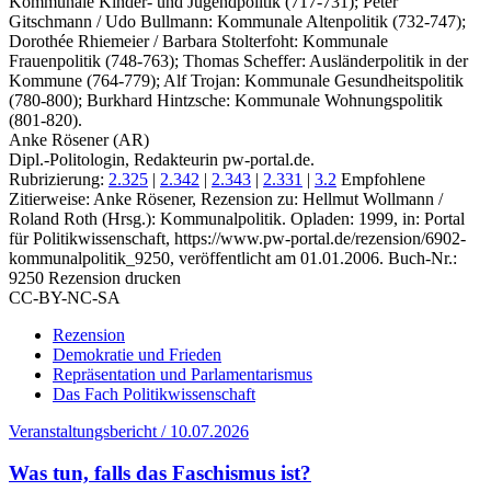
Kommunale Kinder- und Jugendpolitik (717-731); Peter
Gitschmann / Udo Bullmann: Kommunale Altenpolitik (732-747);
Dorothée Rhiemeier / Barbara Stolterfoht: Kommunale
Frauenpolitik (748-763); Thomas Scheffer: Ausländerpolitik in der
Kommune (764-779); Alf Trojan: Kommunale Gesundheitspolitik
(780-800); Burkhard Hintzsche: Kommunale Wohnungspolitik
(801-820).
Anke Rösener (AR)
Dipl.-Politologin, Redakteurin pw-portal.de.
Rubrizierung:
2.325
|
2.342
|
2.343
|
2.331
|
3.2
Empfohlene
Zitierweise: Anke Rösener, Rezension zu: Hellmut Wollmann /
Roland Roth
(Hrsg.): Kommunalpolitik. Opladen: 1999, in: Portal
für Politikwissenschaft, https://www.pw-portal.de/rezension/6902-
kommunalpolitik_9250, veröffentlicht am 01.01.2006.
Buch-Nr.:
9250
Rezension drucken
CC-BY-NC-SA
Rezension
Demokratie und Frieden
Repräsentation und Parlamentarismus
Das Fach Politikwissenschaft
Veranstaltungsbericht / 10.07.2026
Was tun, falls das Faschismus ist?