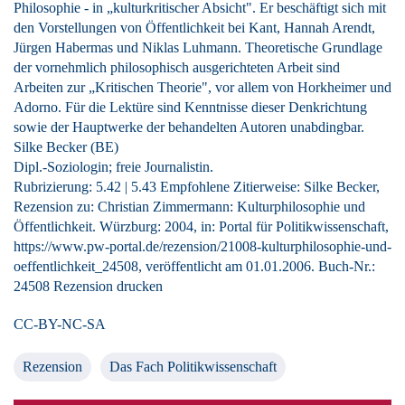
Philosophie - in „kulturkritischer Absicht". Er beschäftigt sich mit
den Vorstellungen von Öffentlichkeit bei Kant, Hannah Arendt,
Jürgen Habermas und Niklas Luhmann. Theoretische Grundlage
der vornehmlich philosophisch ausgerichteten Arbeit sind
Arbeiten zur „Kritischen Theorie", vor allem von Horkheimer und
Adorno. Für die Lektüre sind Kenntnisse dieser Denkrichtung
sowie der Hauptwerke der behandelten Autoren unabdingbar.
Silke Becker (BE)
Dipl.-Soziologin; freie Journalistin.
Rubrizierung:
5.42
|
5.43
Empfohlene Zitierweise: Silke Becker,
Rezension zu: Christian Zimmermann
: Kulturphilosophie und
Öffentlichkeit. Würzburg: 2004, in: Portal für Politikwissenschaft,
https://www.pw-portal.de/rezension/21008-kulturphilosophie-und-
oeffentlichkeit_24508, veröffentlicht am 01.01.2006.
Buch-Nr.:
24508
Rezension drucken
CC-BY-NC-SA
Rezension
Das Fach Politikwissenschaft