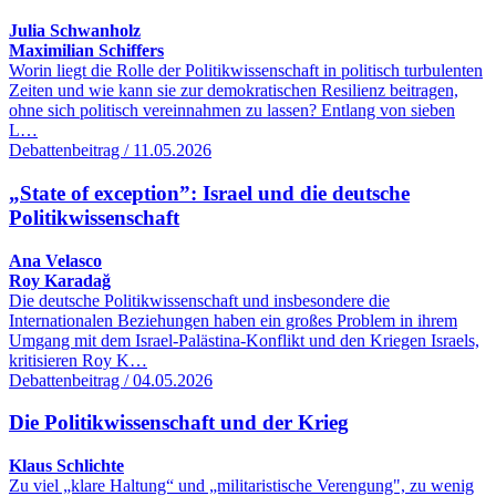
Julia Schwanholz
Maximilian Schiffers
Worin liegt die Rolle der Politikwissenschaft in politisch turbulenten
Zeiten und wie kann sie zur demokratischen Resilienz beitragen,
ohne sich politisch vereinnahmen zu lassen? Entlang von sieben
L…
Debattenbeitrag / 11.05.2026
„State of exception”: Israel und die deutsche
Politikwissenschaft
Ana Velasco
Roy Karadağ
Die deutsche Politikwissenschaft und insbesondere die
Internationalen Beziehungen haben ein großes Problem in ihrem
Umgang mit dem Israel-Palästina-Konflikt und den Kriegen Israels,
kritisieren Roy K…
Debattenbeitrag / 04.05.2026
Die Politikwissenschaft und der Krieg
Klaus Schlichte
Zu viel „klare Haltung“ und „militaristische Verengung", zu wenig