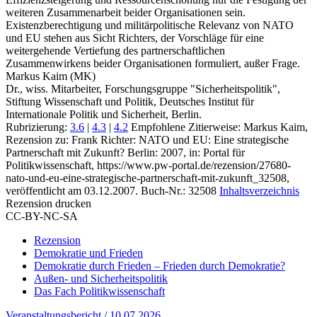
weiteren Zusammenarbeit beider Organisationen sein.
Existenzberechtigung und militärpolitische Relevanz von NATO
und EU stehen aus Sicht Richters, der Vorschläge für eine
weitergehende Vertiefung des partnerschaftlichen
Zusammenwirkens beider Organisationen formuliert, außer Frage.
Markus Kaim (MK)
Dr., wiss. Mitarbeiter, Forschungsgruppe "Sicherheitspolitik",
Stiftung Wissenschaft und Politik, Deutsches Institut für
Internationale Politik und Sicherheit, Berlin.
Rubrizierung:
3.6
|
4.3
|
4.2
Empfohlene Zitierweise: Markus Kaim,
Rezension zu: Frank Richter
: NATO und EU: Eine strategische
Partnerschaft mit Zukunft? Berlin: 2007, in: Portal für
Politikwissenschaft, https://www.pw-portal.de/rezension/27680-
nato-und-eu-eine-strategische-partnerschaft-mit-zukunft_32508,
veröffentlicht am 03.12.2007.
Buch-Nr.: 32508
Inhaltsverzeichnis
Rezension drucken
CC-BY-NC-SA
Rezension
Demokratie und Frieden
Demokratie durch Frieden – Frieden durch Demokratie?
Außen- und Sicherheitspolitik
Das Fach Politikwissenschaft
Veranstaltungsbericht / 10.07.2026