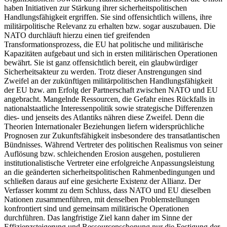
haben Initiativen zur Stärkung ihrer sicherheitspolitischen
Handlungsfähigkeit ergriffen. Sie sind offensichtlich willens, ihre
militärpolitische Relevanz zu erhalten bzw. sogar auszubauen. Die
NATO durchläuft hierzu einen tief greifenden
Transformationsprozess, die EU hat politische und militärische
Kapazitäten aufgebaut und sich in ersten militärischen Operationen
bewährt. Sie ist ganz offensichtlich bereit, ein glaubwürdiger
Sicherheitsakteur zu werden. Trotz dieser Anstrengungen sind
Zweifel an der zukünftigen militärpolitischen Handlungsfähigkeit
der EU bzw. am Erfolg der Partnerschaft zwischen NATO und EU
angebracht. Mangelnde Ressourcen, die Gefahr eines Rückfalls in
nationalstaatliche Interessenpolitik sowie strategische Differenzen
dies- und jenseits des Atlantiks nähren diese Zweifel. Denn die
Theorien Internationaler Beziehungen liefern widersprüchliche
Prognosen zur Zukunftsfähigkeit insbesondere des transatlantischen
Bündnisses. Während Vertreter des politischen Realismus von seiner
Auflösung bzw. schleichenden Erosion ausgehen, postulieren
institutionalistische Vertreter eine erfolgreiche Anpassungsleistung
an die geänderten sicherheitspolitischen Rahmenbedingungen und
schließen daraus auf eine gesicherte Existenz der Allianz. Der
Verfasser kommt zu dem Schluss, dass NATO und EU dieselben
Nationen zusammenführen, mit denselben Problemstellungen
konfrontiert sind und gemeinsam militärische Operationen
durchführen. Das langfristige Ziel kann daher im Sinne der
Effizienzsteigerung und Ressourcenschonung nur die Festigung der