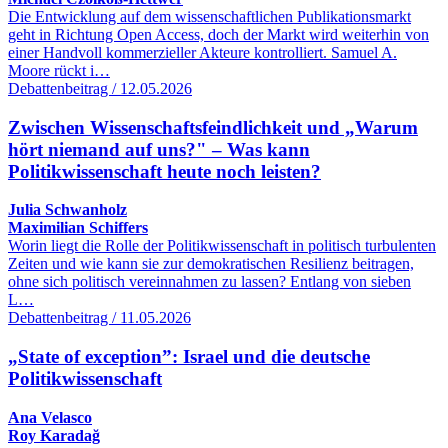
Die Entwicklung auf dem wissenschaftlichen Publikationsmarkt
geht in Richtung Open Access, doch der Markt wird weiterhin von
einer Handvoll kommerzieller Akteure kontrolliert. Samuel A.
Moore rückt i…
Debattenbeitrag / 12.05.2026
Zwischen Wissenschaftsfeindlichkeit und „Warum
hört niemand auf uns?" – Was kann
Politikwissenschaft heute noch leisten?
Julia Schwanholz
Maximilian Schiffers
Worin liegt die Rolle der Politikwissenschaft in politisch turbulenten
Zeiten und wie kann sie zur demokratischen Resilienz beitragen,
ohne sich politisch vereinnahmen zu lassen? Entlang von sieben
L…
Debattenbeitrag / 11.05.2026
„State of exception”: Israel und die deutsche
Politikwissenschaft
Ana Velasco
Roy Karadağ