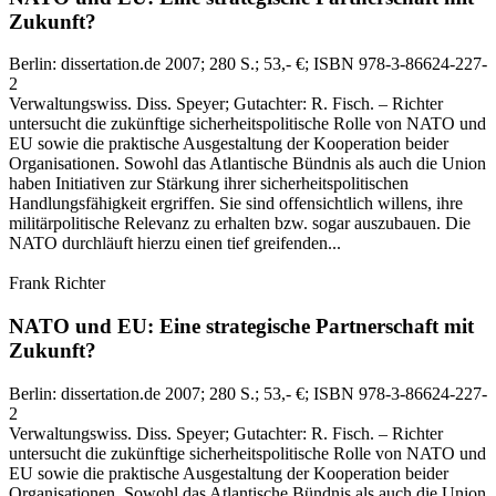
Zukunft?
Berlin:
dissertation.de
2007
; 280 S.
; 53,- €
; ISBN 978-3-86624-227-
2
Verwaltungswiss. Diss. Speyer; Gutachter: R. Fisch. – Richter
untersucht die zukünftige sicherheitspolitische Rolle von NATO und
EU sowie die praktische Ausgestaltung der Kooperation beider
Organisationen. Sowohl das Atlantische Bündnis als auch die Union
haben Initiativen zur Stärkung ihrer sicherheitspolitischen
Handlungsfähigkeit ergriffen. Sie sind offensichtlich willens, ihre
militärpolitische Relevanz zu erhalten bzw. sogar auszubauen. Die
NATO durchläuft hierzu einen tief greifenden...
Frank Richter
NATO und EU: Eine strategische Partnerschaft mit
Zukunft?
Berlin:
dissertation.de
2007
; 280 S.
; 53,- €
; ISBN 978-3-86624-227-
2
Verwaltungswiss. Diss. Speyer; Gutachter: R. Fisch. – Richter
untersucht die zukünftige sicherheitspolitische Rolle von NATO und
EU sowie die praktische Ausgestaltung der Kooperation beider
Organisationen. Sowohl das Atlantische Bündnis als auch die Union