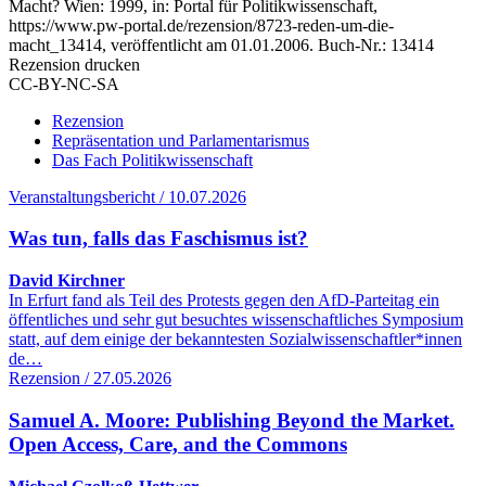
Macht? Wien: 1999, in: Portal für Politikwissenschaft,
https://www.pw-portal.de/rezension/8723-reden-um-die-
macht_13414, veröffentlicht am 01.01.2006.
Buch-Nr.: 13414
Rezension drucken
CC-BY-NC-SA
Rezension
Repräsentation und Parlamentarismus
Das Fach Politikwissenschaft
Veranstaltungsbericht / 10.07.2026
Was tun, falls das Faschismus ist?
David Kirchner
In Erfurt fand als Teil des Protests gegen den AfD-Parteitag ein
öffentliches und sehr gut besuchtes wissenschaftliches Symposium
statt, auf dem einige der bekanntesten Sozialwissenschaftler*innen
de…
Rezension / 27.05.2026
Samuel A. Moore: Publishing Beyond the Market.
Open Access, Care, and the Commons