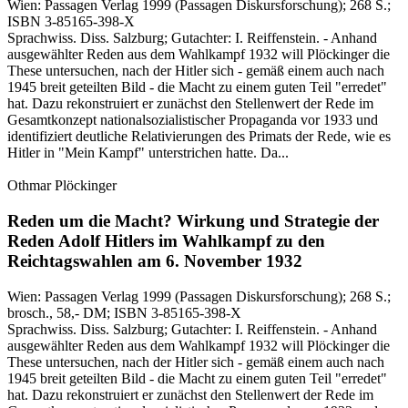
Wien:
Passagen Verlag
1999
(Passagen Diskursforschung)
; 268 S.
;
ISBN 3-85165-398-X
Sprachwiss. Diss. Salzburg; Gutachter: I. Reiffenstein. - Anhand
ausgewählter Reden aus dem Wahlkampf 1932 will Plöckinger die
These untersuchen, nach der Hitler sich - gemäß einem auch nach
1945 breit geteilten Bild - die Macht zu einem guten Teil "erredet"
hat. Dazu rekonstruiert er zunächst den Stellenwert der Rede im
Gesamtkonzept nationalsozialistischer Propaganda vor 1933 und
identifiziert deutliche Relativierungen des Primats der Rede, wie es
Hitler in "Mein Kampf" unterstrichen hatte. Da...
Othmar Plöckinger
Reden um die Macht?
Wirkung und Strategie der
Reden Adolf Hitlers im Wahlkampf zu den
Reichtagswahlen am 6. November 1932
Wien:
Passagen Verlag
1999
(Passagen Diskursforschung)
; 268 S.
;
brosch., 58,- DM
; ISBN 3-85165-398-X
Sprachwiss. Diss. Salzburg; Gutachter: I. Reiffenstein. - Anhand
ausgewählter Reden aus dem Wahlkampf 1932 will Plöckinger die
These untersuchen, nach der Hitler sich - gemäß einem auch nach
1945 breit geteilten Bild - die Macht zu einem guten Teil "erredet"
hat. Dazu rekonstruiert er zunächst den Stellenwert der Rede im