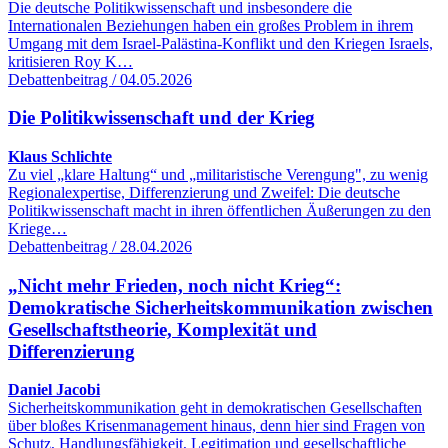
Die deutsche Politikwissenschaft und insbesondere die
Internationalen Beziehungen haben ein großes Problem in ihrem
Umgang mit dem Israel-Palästina-Konflikt und den Kriegen Israels,
kritisieren Roy K…
Debattenbeitrag / 04.05.2026
Die Politikwissenschaft und der Krieg
Klaus Schlichte
Zu viel „klare Haltung“ und „militaristische Verengung", zu wenig
Regionalexpertise, Differenzierung und Zweifel: Die deutsche
Politikwissenschaft macht in ihren öffentlichen Äußerungen zu den
Kriege…
Debattenbeitrag / 28.04.2026
„Nicht mehr Frieden, noch nicht Krieg“:
Demokratische Sicherheitskommunikation zwischen
Gesellschaftstheorie, Komplexität und
Differenzierung
Daniel Jacobi
Sicherheitskommunikation geht in demokratischen Gesellschaften
über bloßes Krisenmanagement hinaus, denn hier sind Fragen von
Schutz, Handlungsfähigkeit, Legitimation und gesellschaftliche