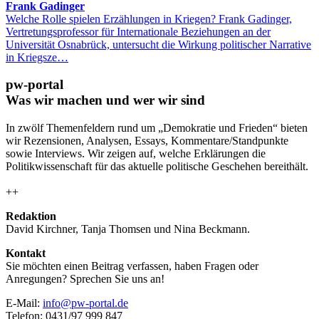
Frank Gadinger
Welche Rolle spielen Erzählungen in Kriegen? Frank Gadinger,
Vertretungsprofessor für Internationale Beziehungen an der
Universität Osnabrück, untersucht die Wirkung politischer Narrative
in Kriegsze…
pw-portal
Was wir machen und wer wir sind
In zwölf Themenfeldern rund um „Demokratie und Frieden“ bieten
wir Rezensionen, Analysen, Essays, Kommentare/Standpunkte
sowie Interviews. Wir zeigen auf, welche Erklärungen die
Politikwissenschaft für das aktuelle politische Geschehen bereithält.
++
Redaktion
David Kirchner, Tanja Thomsen
und
Nina Beckmann.
Kontakt
Sie möchten einen Beitrag verfassen, haben Fragen oder
Anregungen? Sprechen Sie uns an!
E-Mail:
info@pw-portal.de
Telefon: 0431/97 999 847