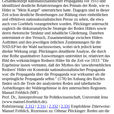
Gesamtkonzept nationalsozialistischer Propaganda vor 1933 und
identifiziert deutliche Relativierungen des Primats der Rede, wie es
Hitler in "Mein Kampf" unterstrichen hatte. Dagegen sind in dieser
Zeit schon deutliche Bestrebungen zur Bildung einer einheitlichen
und effektiven nationalsozialistischen Presse zu sehen, die etwa
auch von Goebbels vorangetrieben wurden. Plöckinger untersucht
zugleich die diskursanalytische Strategie der Reden Hitlers sowie
deren rhetorische Struktur und inhaltliche Gliederung. Daneben
unternimmt er den Versuch, Zusammenhänge zwischen Hitlers
Auftritten und den jeweiligen örtlichen Zustimmungen für die
NSDAP bei der Wahl nachzuweisen, wobei sich jedoch keine
direkte Wirkung zeigt. Plöckingers detaillierte Analyse, die durch
eine Reihe quantitativer Auswertungen unterstützt ist, relativiert das
Bild des wirkmächtigen Redners Hitler für die Zeit vor 1933: "Die
Ergebnisse lassen vermuten, daß der Mythos des 'unwiderstehlichen
Redners' Hitler ein Konstrukt nationalsozialistischer Propaganda
war: die Propaganda über die Propaganda war wirksamer als die
ursprüngliche Propaganda selbst." (178) Im Anhang des Buches
finden sich die Texte der analysierten Reden und tabellarische
Aufstellungen der Wahlergebnisse in den untersuchten Regionen.
Manuel Fröhlich (MF)
Prof. Dr., Juniorprofessur für Politikwissenschaft, Universität Jena
(www.manuel-froehlich.de).
Rubrizierung:
2.312
|
2.311
|
2.332
|
2.331
Empfohlene Zitierweise:
Manuel Fröhlich, Rezension zu: Othmar Plöckinger
: Reden um die