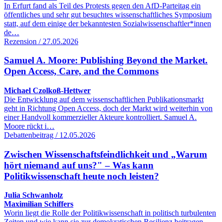
In Erfurt fand als Teil des Protests gegen den AfD-Parteitag ein
öffentliches und sehr gut besuchtes wissenschaftliches Symposium
statt, auf dem einige der bekanntesten Sozialwissenschaftler*innen
de…
Rezension / 27.05.2026
Samuel A. Moore: Publishing Beyond the Market.
Open Access, Care, and the Commons
Michael Czolkoß-Hettwer
Die Entwicklung auf dem wissenschaftlichen Publikationsmarkt
geht in Richtung Open Access, doch der Markt wird weiterhin von
einer Handvoll kommerzieller Akteure kontrolliert. Samuel A.
Moore rückt i…
Debattenbeitrag / 12.05.2026
Zwischen Wissenschaftsfeindlichkeit und „Warum
hört niemand auf uns?" – Was kann
Politikwissenschaft heute noch leisten?
Julia Schwanholz
Maximilian Schiffers
Worin liegt die Rolle der Politikwissenschaft in politisch turbulenten
Zeiten und wie kann sie zur demokratischen Resilienz beitragen,