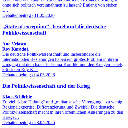
ohne sich politisch vereinnahmen zu lassen? Entlang von sieben
L…
Debattenbeitrag / 11.05.2026
„State of exception”: Israel und die deutsche
Politikwissenschaft
Ana Velasco
Roy Karadağ
Die deutsche Politikwissenschaft und insbesondere die
Internationalen Beziehungen haben ein großes Problem in ihrem
Umgang mit dem Israel-Palästina-Konflikt und den Kriegen Israels,
kritisieren Roy K…
Debattenbeitrag / 04.05.2026
Die Politikwissenschaft und der Krieg
Klaus Schlichte
Zu viel „klare Haltung“ und „militaristische Verengung", zu wenig
Regionalexpertise, Differenzierung und Zweifel: Die deutsche
Politikwissenschaft macht in ihren öffentlichen Äußerungen zu den
Kriege…
Debattenbeitrag / 28.04.2026