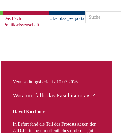
Das Fach
Über das pw-portal
Politikwissenschaft
Veranstaltungsbericht / 10.07.2026
Reze
Was tun, falls das Faschismus ist?
Sam
Bey
Car
David Kirchner
In Erfurt fand als Teil des Protests gegen den
Mich
AfD-Parteitag ein öffentliches und sehr gut