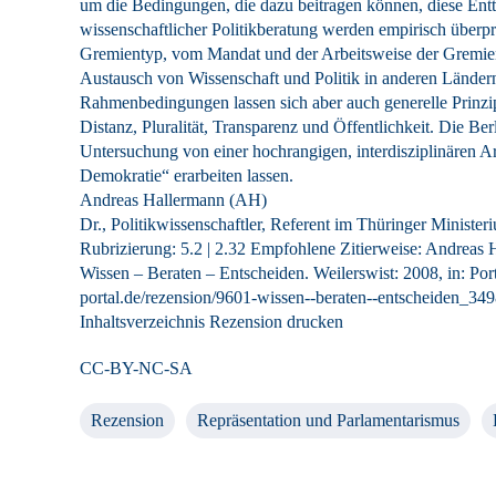
um die Bedingungen, die dazu beitragen können, diese En
wissenschaftlicher Politikberatung werden empirisch überp
Gremientyp, vom Mandat und der Arbeitsweise der Gremien z
Austausch von Wissenschaft und Politik in anderen Ländern 
Rahmenbedingungen lassen sich aber auch generelle Prinzipi
Distanz, Pluralität, Transparenz und Öffentlichkeit. Die B
Untersuchung von einer hochrangigen, interdisziplinären Ar
Demokratie“ erarbeiten lassen.
Andreas Hallermann (AH)
Dr., Politikwissenschaftler, Referent im Thüringer Minister
Rubrizierung:
5.2
|
2.32
Empfohlene Zitierweise: Andreas H
Wissen – Beraten – Entscheiden. Weilerswist: 2008, in: Port
portal.de/rezension/9601-wissen--beraten--entscheiden_349
Inhaltsverzeichnis
Rezension drucken
CC-BY-NC-SA
Rezension
Repräsentation und Parlamentarismus