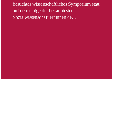
besuchtes wissenschaftliches Symposium statt,
Die 
auf dem einige der bekanntesten
Publ
Sozialwissenschaftler*innen de…
Acce
eine
kont