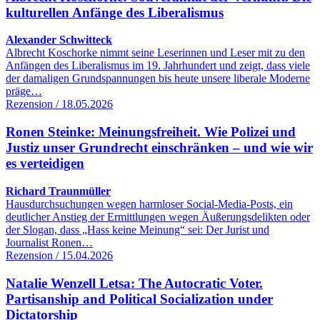
kulturellen Anfänge des Liberalismus
Alexander Schwitteck
Albrecht Koschorke nimmt seine Leserinnen und Leser mit zu den
Anfängen des Liberalismus im 19. Jahrhundert und zeigt, dass viele
der damaligen Grundspannungen bis heute unsere liberale Moderne
präge…
Rezension / 18.05.2026
Ronen Steinke: Meinungsfreiheit. Wie Polizei und
Justiz unser Grundrecht einschränken – und wie wir
es verteidigen
Richard Traunmüller
Hausdurchsuchungen wegen harmloser Social-Media-Posts, ein
deutlicher Anstieg der Ermittlungen wegen Äußerungsdelikten oder
der Slogan, dass „Hass keine Meinung“ sei: Der Jurist und
Journalist Ronen…
Rezension / 15.04.2026
Natalie Wenzell Letsa: The Autocratic Voter.
Partisanship and Political Socialization under
Dictatorship