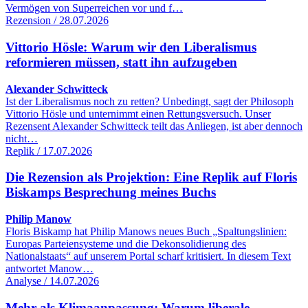
Vermögen von Superreichen vor und f…
Rezension / 28.07.2026
Vittorio Hösle: Warum wir den Liberalismus
reformieren müssen, statt ihn aufzugeben
Alexander Schwitteck
Ist der Liberalismus noch zu retten? Unbedingt, sagt der Philosoph
Vittorio Hösle und unternimmt einen Rettungsversuch. Unser
Rezensent Alexander Schwitteck teilt das Anliegen, ist aber dennoch
nicht…
Replik / 17.07.2026
Die Rezension als Projektion: Eine Replik auf Floris
Biskamps Besprechung meines Buchs
Philip Manow
Floris Biskamp hat Philip Manows neues Buch „Spaltungslinien:
Europas Parteiensysteme und die Dekonsolidierung des
Nationalstaats“ auf unserem Portal scharf kritisiert. In diesem Text
antwortet Manow…
Analyse / 14.07.2026
Mehr als Klimaanpassung: Warum liberale