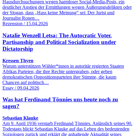
Hausdurchsuchungen wegen harmloser Social-Media-Posts, ein
deutlicher Anstieg der Ermittlungen wegen Äußerungsdelikten oder
der Slogan, dass „Hass keine Meinung“ sei: Der Jurist und
Journalist Ronen…
Rezension / 15.04.2026
Natalie Wenzell Letsa: The Autocratic Voter.
Partisanship and Political Socialization under
Dictatorship
Kressen Thyen
Warum unterstützen Wähler*innen in autoritär regierten Staaten
Afrikas Parteien, die ihre Rechte untergraben, oder geben
demokratischen Oppositionsparteien ihre Stimme, die kaum
Chancen auf politisch…
Essay / 09.04.2026
Was hat Ferdinand Tönnies uns heute noch zu
sagen?
Sebastian Klauke
Am 9. April 1936 verstarb Ferdinand Tönnies. Anlässlich seines 90.
Todestags blickt Sebastian Klauke auf das Leben des bedeutenden
Soziologen zurück und erklärt die anhaltende Aktualität seines