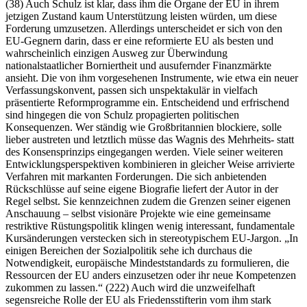
(38) Auch Schulz ist klar, dass ihm die Organe der EU in ihrem
jetzigen Zustand kaum Unterstützung leisten würden, um diese
Forderung umzusetzen. Allerdings unterscheidet er sich von den
EU‑Gegnern darin, dass er eine reformierte EU als besten und
wahrscheinlich einzigen Ausweg zur Überwindung
nationalstaatlicher Borniertheit und ausufernder Finanzmärkte
ansieht. Die von ihm vorgesehenen Instrumente, wie etwa ein neuer
Verfassungskonvent, passen sich unspektakulär in vielfach
präsentierte Reformprogramme ein. Entscheidend und erfrischend
sind hingegen die von Schulz propagierten politischen
Konsequenzen. Wer ständig wie Großbritannien blockiere, solle
lieber austreten und letztlich müsse das Wagnis des Mehrheits‑ statt
des Konsensprinzips eingegangen werden. Viele seiner weiteren
Entwicklungsperspektiven kombinieren in gleicher Weise arrivierte
Verfahren mit markanten Forderungen. Die sich anbietenden
Rückschlüsse auf seine eigene Biografie liefert der Autor in der
Regel selbst. Sie kennzeichnen zudem die Grenzen seiner eigenen
Anschauung – selbst visionäre Projekte wie eine gemeinsame
restriktive Rüstungspolitik klingen wenig interessant, fundamentale
Kursänderungen verstecken sich in stereotypischem EU‑Jargon. „In
einigen Bereichen der Sozialpolitik sehe ich durchaus die
Notwendigkeit, europäische Mindeststandards zu formulieren, die
Ressourcen der EU anders einzusetzen oder ihr neue Kompetenzen
zukommen zu lassen.“ (222) Auch wird die unzweifelhaft
segensreiche Rolle der EU als Friedensstifterin vom ihm stark