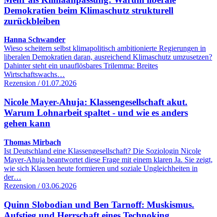
Demokratien beim Klimaschutz strukturell
zurückbleiben
Hanna Schwander
Wieso scheitern selbst klimapolitisch ambitionierte Regierungen in
liberalen Demokratien daran, ausreichend Klimaschutz umzusetzen?
Dahinter steht ein unauflösbares Trilemma: Breites
Wirtschaftswachs…
Rezension / 01.07.2026
Nicole Mayer-Ahuja: Klassengesellschaft akut.
Warum Lohnarbeit spaltet - und wie es anders
gehen kann
Thomas Mirbach
Ist Deutschland eine Klassengesellschaft? Die Soziologin Nicole
Mayer-Ahuja beantwortet diese Frage mit einem klaren Ja. Sie zeigt,
wie sich Klassen heute formieren und soziale Ungleichheiten in
der…
Rezension / 03.06.2026
Quinn Slobodian und Ben Tarnoff: Muskismus.
Aufstieg und Herrschaft eines Technoking