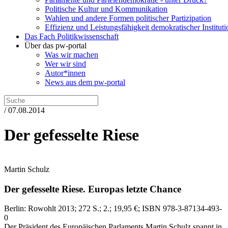
Politische Kultur und Kommunikation
Wahlen und andere Formen politischer Partizipation
Effizienz und Leistungsfähigkeit demokratischer Institut
Das Fach Politikwissenschaft
Über das pw-portal
Was wir machen
Wer wir sind
Autor*innen
News aus dem pw-portal
/ 07.08.2014
Der gefesselte Riese
Martin Schulz
Der gefesselte Riese.
Europas letzte Chance
Berlin:
Rowohlt
2013
; 272 S.
; 2.
; 19,95 €
; ISBN 978-3-87134-493-
0
Der Präsident des Europäischen Parlaments Martin Schulz spannt in