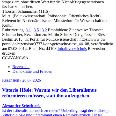
strapaziert, ohne diesen Wert für die Nicht‑Kriegsgenerationen
fassbar zu machen.
Thorsten Schumacher (THS)
M. A. (Politikwissenschaft, Philosophie, Öffentliches Recht),
Referent im Niedersächsischen Ministerium für Wissenschaft und
Kultur.
Rubrizierung:
3.1
|
3.5
|
3.2
Empfohlene Zitierweise: Thorsten
Schumacher, Rezension zu: Martin Schulz
: Der gefesselte Riese.
Berlin: 2013, in: Portal für Politikwissenschaft, https://www.pw-
portal.de/rezension/37371-der-gefesselte-riese_44108, veröffentlicht
am 07.08.2014.
Buch-Nr.: 44108
Inhaltsverzeichnis
Rezension
drucken
CC-BY-NC-SA
Rezension
Demokratie und Frieden
Rezension / 28.07.2026
Vittorio Hösle: Warum wir den Liberalismus
reformieren müssen, statt ihn aufzugeben
Alexander Schwitteck
Ist der Liberalismus noch zu retten? Unbedingt, sagt der Philosoph
Vittorio Hösle und unternimmt einen Rettungsversuch. Unser