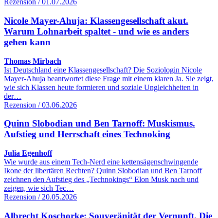
Rezension / 01.07.2026
Nicole Mayer-Ahuja: Klassengesellschaft akut.
Warum Lohnarbeit spaltet - und wie es anders
gehen kann
Thomas Mirbach
Ist Deutschland eine Klassengesellschaft? Die Soziologin Nicole
Mayer-Ahuja beantwortet diese Frage mit einem klaren Ja. Sie zeigt,
wie sich Klassen heute formieren und soziale Ungleichheiten in
der…
Rezension / 03.06.2026
Quinn Slobodian und Ben Tarnoff: Muskismus.
Aufstieg und Herrschaft eines Technoking
Julia Egenhoff
Wie wurde aus einem Tech-Nerd eine kettensägenschwingende
Ikone der libertären Rechten? Quinn Slobodian und Ben Tarnoff
zeichnen den Aufstieg des „Technokings“ Elon Musk nach und
zeigen, wie sich Tec…
Rezension / 20.05.2026
Albrecht Koschorke: Souveränität der Vernunft. Die