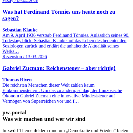
Essay / 09.04.2026
Was hat Ferdinand Tönnies uns heute noch zu
sagen?
Sebastian Klauke
Am 9. April 1936 verstarb Ferdinand Tönnies. Anlässlich seines 90.
Todestags blickt Sebastian Klauke auf das Leben des bedeutenden
Soziologen zurück und erklärt die anhaltende Aktualität seines
Werks…
Rezension / 13.03.2026
Gabriel Zucman: Reichensteuer – aber richtig!
Thomas Rixen
Die reichsten Menschen dieser Welt zahlen kaum
Einkommensteuern. Um das zu ändern, schlägt der französische
Ökonom Gabriel Zucman eine innovative Mindeststeuer auf
Vermögen von Superreichen vor und f…
pw-portal
Was wir machen und wer wir sind
In zwölf Themenfeldern rund um „Demokratie und Frieden“ bieten