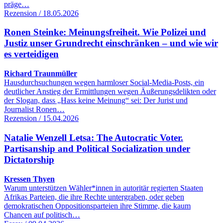
präge…
Rezension / 18.05.2026
Ronen Steinke: Meinungsfreiheit. Wie Polizei und
Justiz unser Grundrecht einschränken – und wie wir
es verteidigen
Richard Traunmüller
Hausdurchsuchungen wegen harmloser Social-Media-Posts, ein
deutlicher Anstieg der Ermittlungen wegen Äußerungsdelikten oder
der Slogan, dass „Hass keine Meinung“ sei: Der Jurist und
Journalist Ronen…
Rezension / 15.04.2026
Natalie Wenzell Letsa: The Autocratic Voter.
Partisanship and Political Socialization under
Dictatorship
Kressen Thyen
Warum unterstützen Wähler*innen in autoritär regierten Staaten
Afrikas Parteien, die ihre Rechte untergraben, oder geben
demokratischen Oppositionsparteien ihre Stimme, die kaum
Chancen auf politisch…