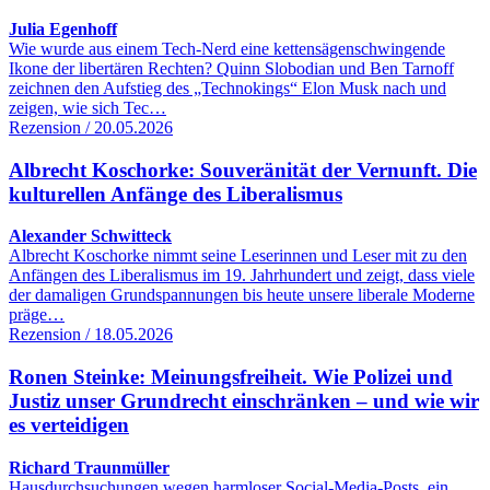
Julia Egenhoff
Wie wurde aus einem Tech-Nerd eine kettensägenschwingende
Ikone der libertären Rechten? Quinn Slobodian und Ben Tarnoff
zeichnen den Aufstieg des „Technokings“ Elon Musk nach und
zeigen, wie sich Tec…
Rezension / 20.05.2026
Albrecht Koschorke: Souveränität der Vernunft. Die
kulturellen Anfänge des Liberalismus
Alexander Schwitteck
Albrecht Koschorke nimmt seine Leserinnen und Leser mit zu den
Anfängen des Liberalismus im 19. Jahrhundert und zeigt, dass viele
der damaligen Grundspannungen bis heute unsere liberale Moderne
präge…
Rezension / 18.05.2026
Ronen Steinke: Meinungsfreiheit. Wie Polizei und
Justiz unser Grundrecht einschränken – und wie wir
es verteidigen
Richard Traunmüller
Hausdurchsuchungen wegen harmloser Social-Media-Posts, ein