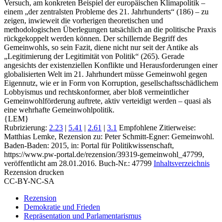
Versuch, am konkreten Beispiel der europäischen Klimapolitik –
einem „der zentralsten Probleme des 21. Jahrhunderts“ (186) – zu
zeigen, inwieweit die vorherigen theoretischen und
methodologischen Überlegungen tatsächlich an die politische Praxis
rückgekoppelt werden können. Der schillernde Begriff des
Gemeinwohls, so sein Fazit, diene nicht nur seit der Antike als
„Legitimierung der Legitimität von Politik“ (265). Gerade
angesichts der existenziellen Konflikte und Herausforderungen einer
globalisierten Welt im 21. Jahrhundert müsse Gemeinwohl gegen
Eigennutz, wie er in Form von Korruption, gesellschaftsschädlichem
Lobbyismus und rechtskonformer, aber bloß vermeintlicher
Gemeinwohlförderung auftrete, aktiv verteidigt werden – quasi als
eine wehrhafte Gemeinwohlpolitik.
{LEM}
Rubrizierung:
2.23
|
5.41
|
2.61
|
3.1
Empfohlene Zitierweise:
Matthias Lemke, Rezension zu: Peter Schmitt-Egner
: Gemeinwohl.
Baden-Baden: 2015, in: Portal für Politikwissenschaft,
https://www.pw-portal.de/rezension/39319-gemeinwohl_47799,
veröffentlicht am 28.01.2016.
Buch-Nr.: 47799
Inhaltsverzeichnis
Rezension drucken
CC-BY-NC-SA
Rezension
Demokratie und Frieden
Repräsentation und Parlamentarismus