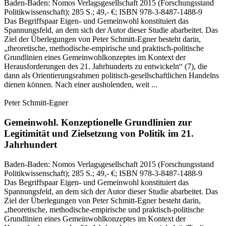
Baden-Baden:
Nomos Verlagsgesellschaft
2015
(Forschungsstand
Politikwissenschaft)
; 285 S.
; 49,- €
; ISBN 978-3-8487-1488-9
Das Begriffspaar Eigen‑ und Gemeinwohl konstituiert das
Spannungsfeld, an dem sich der Autor dieser Studie abarbeitet. Das
Ziel der Überlegungen von Peter Schmitt‑Egner besteht darin,
„theoretische, methodische‑empirische und praktisch‑politische
Grundlinien eines Gemeinwohlkonzeptes im Kontext der
Herausforderungen des 21. Jahrhunderts zu entwickeln“ (7), die
dann als Orientierungsrahmen politisch‑gesellschaftlichen Handelns
dienen können. Nach einer ausholenden, weit ...
Peter Schmitt-Egner
Gemeinwohl.
Konzeptionelle Grundlinien zur
Legitimität und Zielsetzung von Politik im 21.
Jahrhundert
Baden-Baden:
Nomos Verlagsgesellschaft
2015
(Forschungsstand
Politikwissenschaft)
; 285 S.
; 49,- €
; ISBN 978-3-8487-1488-9
Das Begriffspaar Eigen‑ und Gemeinwohl konstituiert das
Spannungsfeld, an dem sich der Autor dieser Studie abarbeitet. Das
Ziel der Überlegungen von Peter Schmitt‑Egner besteht darin,
„theoretische, methodische‑empirische und praktisch‑politische
Grundlinien eines Gemeinwohlkonzeptes im Kontext der