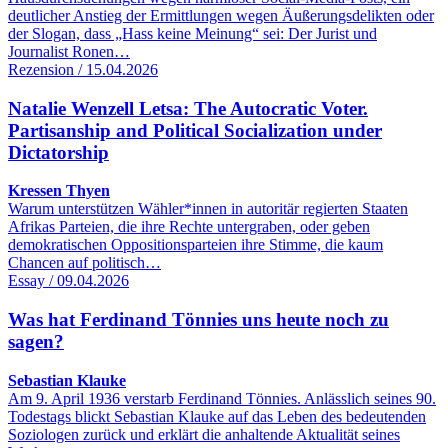
deutlicher Anstieg der Ermittlungen wegen Äußerungsdelikten oder
der Slogan, dass „Hass keine Meinung“ sei: Der Jurist und
Journalist Ronen…
Rezension / 15.04.2026
Natalie Wenzell Letsa: The Autocratic Voter.
Partisanship and Political Socialization under
Dictatorship
Kressen Thyen
Warum unterstützen Wähler*innen in autoritär regierten Staaten
Afrikas Parteien, die ihre Rechte untergraben, oder geben
demokratischen Oppositionsparteien ihre Stimme, die kaum
Chancen auf politisch…
Essay / 09.04.2026
Was hat Ferdinand Tönnies uns heute noch zu
sagen?
Sebastian Klauke
Am 9. April 1936 verstarb Ferdinand Tönnies. Anlässlich seines 90.
Todestags blickt Sebastian Klauke auf das Leben des bedeutenden
Soziologen zurück und erklärt die anhaltende Aktualität seines