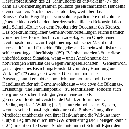
Herausforderungen des 21. Jahrhunderts zu entwickeln“ (7), die
dann als Orientierungsrahmen politisch‑gesellschaftlichen Handelns
dienen können. Nach einer ausholenden, weit über das
Rousseau‘sche Begriffspaar von volonté particulière und volonté
générale hinausreichenden theoriegeschichtlichen Rekonstruktion
steht Schmitt‑Egner vor dem Problem der Quadratur des Kreises.
Das Spektrum möglicher Gemeinwohlvorstellungen reiche nämlich
von einer Leerformel bis hin zum „ideologischen Objekt einer
Deutungsdominanz zur Legitimierung politischer Macht und
Herrschaft“ – und für beide Fälle gelte: ein Gemeinwohldiskurs sei
schlechterdings „überflüssig“ (69). Behoben werden könne diese
unbefriedigende Situation, wenn – unter Anerkennung der
notwendigen Pluralität der Gegenwartsgesellschaften – Gemeinwohl
„als allgemeines Beziehungskonstrukt von Idee, Handlung und
Wirkung“ (72) analysiert werde. Dieser methodische
Ausgangspunkt erlaubt es ihm nicht nur, konkrete politische
Handlungsfelder mit Gemeinwohlbezug – wie etwa die Bildungs‑,
Erziehungs‑ und Familienpolitik – zu identifizieren, sondern auch
die grundsätzlichen Bedingungen an eine sich als
gemeinwohlfördernd verstehende Politik zu formulieren.
„Bedingungslos GW‑fähig [sic!] ist nur ein politisches System,
wenn es seine Input‑Legitimität durch die Einbeziehung aller
Mitglieder unabhängig von ihrer Herkunft und die Wirkung ihrer
Output‑Legitimität durch ihre GW‑orientierung [sic!] belegen kann.“
(124) Im dritten Teil seiner Studie unternimmt Schmitt‑Egner den