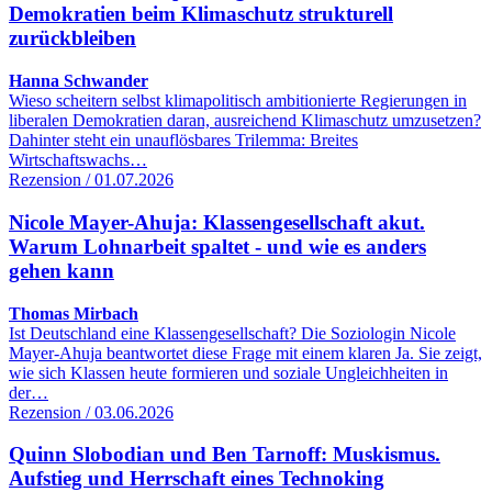
Demokratien beim Klimaschutz strukturell
zurückbleiben
Hanna Schwander
Wieso scheitern selbst klimapolitisch ambitionierte Regierungen in
liberalen Demokratien daran, ausreichend Klimaschutz umzusetzen?
Dahinter steht ein unauflösbares Trilemma: Breites
Wirtschaftswachs…
Rezension / 01.07.2026
Nicole Mayer-Ahuja: Klassengesellschaft akut.
Warum Lohnarbeit spaltet - und wie es anders
gehen kann
Thomas Mirbach
Ist Deutschland eine Klassengesellschaft? Die Soziologin Nicole
Mayer-Ahuja beantwortet diese Frage mit einem klaren Ja. Sie zeigt,
wie sich Klassen heute formieren und soziale Ungleichheiten in
der…
Rezension / 03.06.2026
Quinn Slobodian und Ben Tarnoff: Muskismus.
Aufstieg und Herrschaft eines Technoking