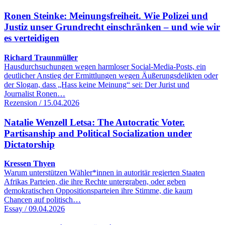
Ronen Steinke: Meinungsfreiheit. Wie Polizei und
Justiz unser Grundrecht einschränken – und wie wir
es verteidigen
Richard Traunmüller
Hausdurchsuchungen wegen harmloser Social-Media-Posts, ein
deutlicher Anstieg der Ermittlungen wegen Äußerungsdelikten oder
der Slogan, dass „Hass keine Meinung“ sei: Der Jurist und
Journalist Ronen…
Rezension / 15.04.2026
Natalie Wenzell Letsa: The Autocratic Voter.
Partisanship and Political Socialization under
Dictatorship
Kressen Thyen
Warum unterstützen Wähler*innen in autoritär regierten Staaten
Afrikas Parteien, die ihre Rechte untergraben, oder geben
demokratischen Oppositionsparteien ihre Stimme, die kaum
Chancen auf politisch…
Essay / 09.04.2026