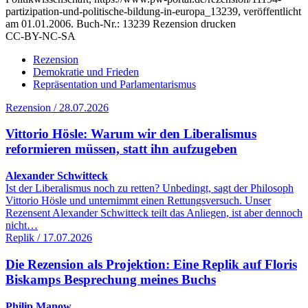
partizipation-und-politische-bildung-in-europa_13239, veröffentlicht
am 01.01.2006.
Buch-Nr.: 13239
Rezension drucken
CC-BY-NC-SA
Rezension
Demokratie und Frieden
Repräsentation und Parlamentarismus
Rezension / 28.07.2026
Vittorio Hösle: Warum wir den Liberalismus
reformieren müssen, statt ihn aufzugeben
Alexander Schwitteck
Ist der Liberalismus noch zu retten? Unbedingt, sagt der Philosoph
Vittorio Hösle und unternimmt einen Rettungsversuch. Unser
Rezensent Alexander Schwitteck teilt das Anliegen, ist aber dennoch
nicht…
Replik / 17.07.2026
Die Rezension als Projektion: Eine Replik auf Floris
Biskamps Besprechung meines Buchs
Philip Manow