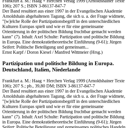
Frankfurt a. M.:
Haag + Herchen Verlag
1999
(Arnoldshainer Texte
106)
; 207 S.
; ISBN 3-86137-847-7
Der Band resultiert aus einer 1997 in der Evangelischen Akademie
Arnoldshain abgehaltenen Tagung, die sich u. a. der Frage widmete,
"[w]elche Rolle der Partizipationsbegriff in den unterschiedlichen
Kulturen Europas spielt und wie er für eine gemeinsame
Orientierung in der politischen Bildung fruchtbar gemacht werden
kann" (7). Inhalt: Axel Schulte: Partizipation und politische Bildung
in Europa. Eine demokratietheoretische Einführung (9-61); Jürgen
Seifert: Politische Beteiligung und gemeinsam...
Ernst Karpf / Doron Kiesel / Manfred Wittmeier
(Hrsg.)
Partizipation und politische Bildung in Europa.
Deutschland, Italien, Niederlande
Frankfurt a. M.:
Haag + Herchen Verlag
1999
(Arnoldshainer Texte
106)
; 207 S.
; pb., 39,80 DM
; ISBN 3-86137-847-7
Der Band resultiert aus einer 1997 in der Evangelischen Akademie
Arnoldshain abgehaltenen Tagung, die sich u. a. der Frage widmete,
"[w]elche Rolle der Partizipationsbegriff in den unterschiedlichen
Kulturen Europas spielt und wie er für eine gemeinsame
Orientierung in der politischen Bildung fruchtbar gemacht werden
kann" (7). Inhalt: Axel Schulte: Partizipation und politische Bildung
in Europa. Eine demokratietheoretische Einführung (9-61); Jürgen
Seifert: Politische Beteiligung und gemeinsames politisches Handeln