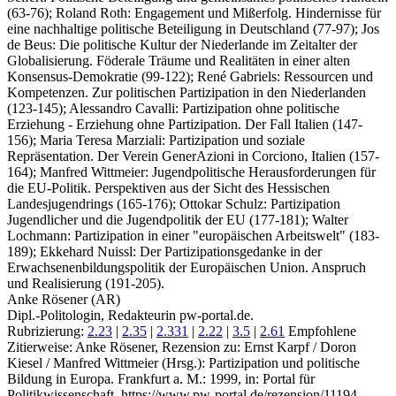
(63-76); Roland Roth: Engagement und Mißerfolg. Hindernisse für
eine nachhaltige politische Beteiligung in Deutschland (77-97); Jos
de Beus: Die politische Kultur der Niederlande im Zeitalter der
Globalisierung. Föderale Träume und Realitäten in einer alten
Konsensus-Demokratie (99-122); René Gabriels: Ressourcen und
Kompetenzen. Zur politischen Partizipation in den Niederlanden
(123-145); Alessandro Cavalli: Partizipation ohne politische
Erziehung - Erziehung ohne Partizipation. Der Fall Italien (147-
156); Maria Teresa Marziali: Partizipation und soziale
Repräsentation. Der Verein GenerAzioni in Corciono, Italien (157-
164); Manfred Wittmeier: Jugendpolitische Herausforderungen für
die EU-Politik. Perspektiven aus der Sicht des Hessischen
Landesjugendrings (165-176); Ottokar Schulz: Partizipation
Jugendlicher und die Jugendpolitik der EU (177-181); Walter
Lochmann: Partizipation in einer "europäischen Arbeitswelt" (183-
189); Ekkehard Nuissl: Der Partizipationsgedanke in der
Erwachsenenbildungspolitik der Europäischen Union. Anspruch
und Realisierung (191-205).
Anke Rösener (AR)
Dipl.-Politologin, Redakteurin pw-portal.de.
Rubrizierung:
2.23
|
2.35
|
2.331
|
2.22
|
3.5
|
2.61
Empfohlene
Zitierweise: Anke Rösener, Rezension zu: Ernst Karpf / Doron
Kiesel / Manfred Wittmeier
(Hrsg.): Partizipation und politische
Bildung in Europa. Frankfurt a. M.: 1999, in: Portal für
Politikwissenschaft, https://www.pw-portal.de/rezension/11194-