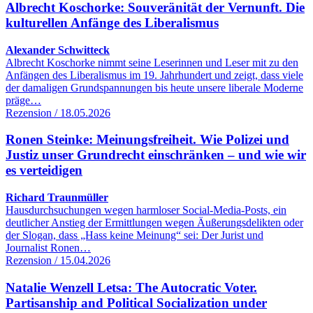
Albrecht Koschorke: Souveränität der Vernunft. Die
kulturellen Anfänge des Liberalismus
Alexander Schwitteck
Albrecht Koschorke nimmt seine Leserinnen und Leser mit zu den
Anfängen des Liberalismus im 19. Jahrhundert und zeigt, dass viele
der damaligen Grundspannungen bis heute unsere liberale Moderne
präge…
Rezension / 18.05.2026
Ronen Steinke: Meinungsfreiheit. Wie Polizei und
Justiz unser Grundrecht einschränken – und wie wir
es verteidigen
Richard Traunmüller
Hausdurchsuchungen wegen harmloser Social-Media-Posts, ein
deutlicher Anstieg der Ermittlungen wegen Äußerungsdelikten oder
der Slogan, dass „Hass keine Meinung“ sei: Der Jurist und
Journalist Ronen…
Rezension / 15.04.2026
Natalie Wenzell Letsa: The Autocratic Voter.
Partisanship and Political Socialization under