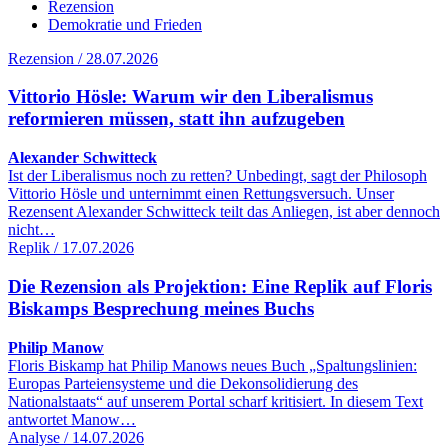
Rezension
Demokratie und Frieden
Rezension / 28.07.2026
Vittorio Hösle: Warum wir den Liberalismus
reformieren müssen, statt ihn aufzugeben
Alexander Schwitteck
Ist der Liberalismus noch zu retten? Unbedingt, sagt der Philosoph
Vittorio Hösle und unternimmt einen Rettungsversuch. Unser
Rezensent Alexander Schwitteck teilt das Anliegen, ist aber dennoch
nicht…
Replik / 17.07.2026
Die Rezension als Projektion: Eine Replik auf Floris
Biskamps Besprechung meines Buchs
Philip Manow
Floris Biskamp hat Philip Manows neues Buch „Spaltungslinien:
Europas Parteiensysteme und die Dekonsolidierung des
Nationalstaats“ auf unserem Portal scharf kritisiert. In diesem Text
antwortet Manow…
Analyse / 14.07.2026