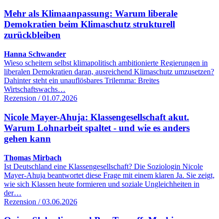
Mehr als Klimaanpassung: Warum liberale
Demokratien beim Klimaschutz strukturell
zurückbleiben
Hanna Schwander
Wieso scheitern selbst klimapolitisch ambitionierte Regierungen in
liberalen Demokratien daran, ausreichend Klimaschutz umzusetzen?
Dahinter steht ein unauflösbares Trilemma: Breites
Wirtschaftswachs…
Rezension / 01.07.2026
Nicole Mayer-Ahuja: Klassengesellschaft akut.
Warum Lohnarbeit spaltet - und wie es anders
gehen kann
Thomas Mirbach
Ist Deutschland eine Klassengesellschaft? Die Soziologin Nicole
Mayer-Ahuja beantwortet diese Frage mit einem klaren Ja. Sie zeigt,
wie sich Klassen heute formieren und soziale Ungleichheiten in
der…
Rezension / 03.06.2026