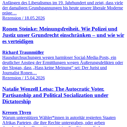
Anfängen des Liberalismus im 19. Jahrhundert und zeigt, dass viele
der damaligen Grundspannungen bis heute unsere liberale Moderne
präge…
Rezension / 18.05.2026
Ronen Steinke: Meinungsfreiheit. Wie Polizei und
Justiz unser Grundrecht einschränken – und wie wir
es verteidigen
Richard Traunmüller
Hausdurchsuchungen wegen harmloser Social-Media-Posts, ein
deutlicher Anstieg der Ermittlungen wegen Äußerungsdelikten oder
der Slogan, dass „Hass keine Meinung“ sei: Der Jurist und
Journalist Ronen…
Rezension / 15.04.2026
Natalie Wenzell Letsa: The Autocratic Voter.
Partisanship and Political Socialization under
Dictatorship
Kressen Thyen
Warum unterstützen Wähler*innen in autoritär regierten Staaten
Afrikas Parteien, die ihre Rechte untergraben, oder geben