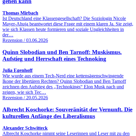
gehen kann
Thomas Mirbach
Ist Deutschland eine Klassengesellschaft? Die Soziologin Nicole
Mayer-Ahuja beantwortet diese Frage mit einem klaren Ja. Sie zeigt,
wie sich Klassen heute formieren und soziale Ungleichheiten in
der…
Rezension / 03.06.2026
Quinn Slobodian und Ben Tarnoff: Muskismus.
Aufstieg und Herrschaft eines Technoking
Julia Egenhoff
Wie wurde aus einem Tech-Nerd eine kettensägenschwingende
Ikone der libertären Rechten? Quinn Slobodian und Ben Tarnoff
zeichnen den Aufstieg des „Technokings“ Elon Musk nach und
zeigen, wie sich Tec…
Rezension / 20.05.2026
Albrecht Koschorke: Souveränität der Vernunft. Die
kulturellen Anfänge des Liberalismus
Alexander Schwitteck
Albrecht Koschorke nimmt seine Leserinnen und Leser mit zu den