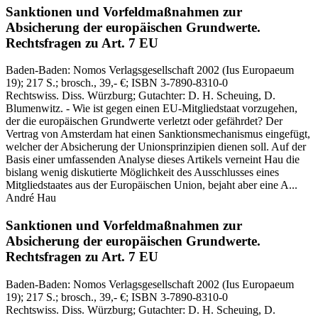
Sanktionen und Vorfeldmaßnahmen zur
Absicherung der europäischen Grundwerte.
Rechtsfragen zu Art. 7 EU
Baden-Baden:
Nomos Verlagsgesellschaft
2002
(Ius Europaeum
19)
; 217 S.
; brosch., 39,- €
; ISBN 3-7890-8310-0
Rechtswiss. Diss. Würzburg; Gutachter: D. H. Scheuing, D.
Blumenwitz. - Wie ist gegen einen EU-Mitgliedstaat vorzugehen,
der die europäischen Grundwerte verletzt oder gefährdet? Der
Vertrag von Amsterdam hat einen Sanktionsmechanismus eingefügt,
welcher der Absicherung der Unionsprinzipien dienen soll. Auf der
Basis einer umfassenden Analyse dieses Artikels verneint Hau die
bislang wenig diskutierte Möglichkeit des Ausschlusses eines
Mitgliedstaates aus der Europäischen Union, bejaht aber eine A...
André Hau
Sanktionen und Vorfeldmaßnahmen zur
Absicherung der europäischen Grundwerte.
Rechtsfragen zu Art. 7 EU
Baden-Baden:
Nomos Verlagsgesellschaft
2002
(Ius Europaeum
19)
; 217 S.
; brosch., 39,- €
; ISBN 3-7890-8310-0
Rechtswiss. Diss. Würzburg; Gutachter: D. H. Scheuing, D.