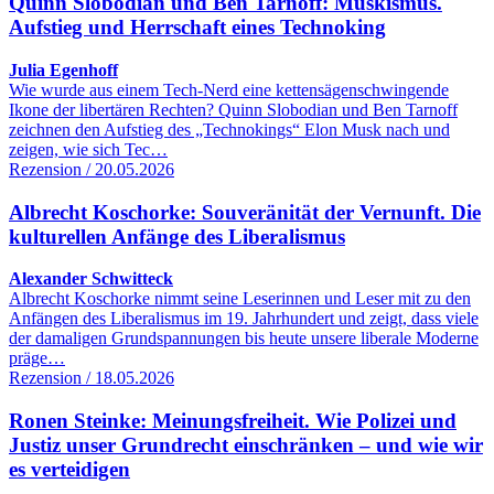
Quinn Slobodian und Ben Tarnoff: Muskismus.
Aufstieg und Herrschaft eines Technoking
Julia Egenhoff
Wie wurde aus einem Tech-Nerd eine kettensägenschwingende
Ikone der libertären Rechten? Quinn Slobodian und Ben Tarnoff
zeichnen den Aufstieg des „Technokings“ Elon Musk nach und
zeigen, wie sich Tec…
Rezension / 20.05.2026
Albrecht Koschorke: Souveränität der Vernunft. Die
kulturellen Anfänge des Liberalismus
Alexander Schwitteck
Albrecht Koschorke nimmt seine Leserinnen und Leser mit zu den
Anfängen des Liberalismus im 19. Jahrhundert und zeigt, dass viele
der damaligen Grundspannungen bis heute unsere liberale Moderne
präge…
Rezension / 18.05.2026
Ronen Steinke: Meinungsfreiheit. Wie Polizei und
Justiz unser Grundrecht einschränken – und wie wir
es verteidigen