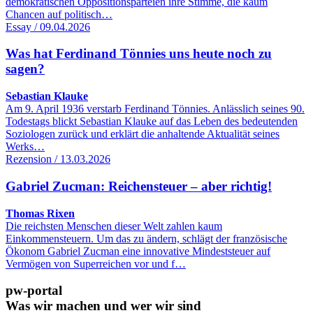
demokratischen Oppositionsparteien ihre Stimme, die kaum
Chancen auf politisch…
Essay / 09.04.2026
Was hat Ferdinand Tönnies uns heute noch zu
sagen?
Sebastian Klauke
Am 9. April 1936 verstarb Ferdinand Tönnies. Anlässlich seines 90.
Todestags blickt Sebastian Klauke auf das Leben des bedeutenden
Soziologen zurück und erklärt die anhaltende Aktualität seines
Werks…
Rezension / 13.03.2026
Gabriel Zucman: Reichensteuer – aber richtig!
Thomas Rixen
Die reichsten Menschen dieser Welt zahlen kaum
Einkommensteuern. Um das zu ändern, schlägt der französische
Ökonom Gabriel Zucman eine innovative Mindeststeuer auf
Vermögen von Superreichen vor und f…
pw-portal
Was wir machen und wer wir sind