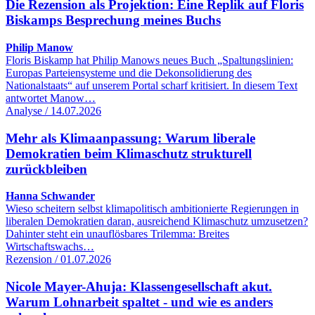
Die Rezension als Projektion: Eine Replik auf Floris
Biskamps Besprechung meines Buchs
Philip Manow
Floris Biskamp hat Philip Manows neues Buch „Spaltungslinien:
Europas Parteiensysteme und die Dekonsolidierung des
Nationalstaats“ auf unserem Portal scharf kritisiert. In diesem Text
antwortet Manow…
Analyse / 14.07.2026
Mehr als Klimaanpassung: Warum liberale
Demokratien beim Klimaschutz strukturell
zurückbleiben
Hanna Schwander
Wieso scheitern selbst klimapolitisch ambitionierte Regierungen in
liberalen Demokratien daran, ausreichend Klimaschutz umzusetzen?
Dahinter steht ein unauflösbares Trilemma: Breites
Wirtschaftswachs…
Rezension / 01.07.2026
Nicole Mayer-Ahuja: Klassengesellschaft akut.
Warum Lohnarbeit spaltet - und wie es anders