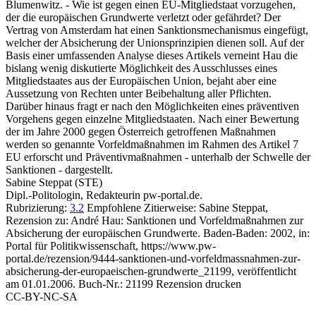
Blumenwitz. - Wie ist gegen einen EU-Mitgliedstaat vorzugehen,
der die europäischen Grundwerte verletzt oder gefährdet? Der
Vertrag von Amsterdam hat einen Sanktionsmechanismus eingefügt,
welcher der Absicherung der Unionsprinzipien dienen soll. Auf der
Basis einer umfassenden Analyse dieses Artikels verneint Hau die
bislang wenig diskutierte Möglichkeit des Ausschlusses eines
Mitgliedstaates aus der Europäischen Union, bejaht aber eine
Aussetzung von Rechten unter Beibehaltung aller Pflichten.
Darüber hinaus fragt er nach den Möglichkeiten eines präventiven
Vorgehens gegen einzelne Mitgliedstaaten. Nach einer Bewertung
der im Jahre 2000 gegen Österreich getroffenen Maßnahmen
werden so genannte Vorfeldmaßnahmen im Rahmen des Artikel 7
EU erforscht und Präventivmaßnahmen - unterhalb der Schwelle der
Sanktionen - dargestellt.
Sabine Steppat (STE)
Dipl.-Politologin, Redakteurin pw-portal.de.
Rubrizierung:
3.2
Empfohlene Zitierweise: Sabine Steppat,
Rezension zu: André Hau
: Sanktionen und Vorfeldmaßnahmen zur
Absicherung der europäischen Grundwerte. Baden-Baden: 2002, in:
Portal für Politikwissenschaft, https://www.pw-
portal.de/rezension/9444-sanktionen-und-vorfeldmassnahmen-zur-
absicherung-der-europaeischen-grundwerte_21199, veröffentlicht
am 01.01.2006.
Buch-Nr.: 21199
Rezension drucken
CC-BY-NC-SA