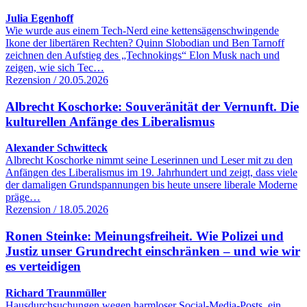
Julia Egenhoff
Wie wurde aus einem Tech-Nerd eine kettensägenschwingende
Ikone der libertären Rechten? Quinn Slobodian und Ben Tarnoff
zeichnen den Aufstieg des „Technokings“ Elon Musk nach und
zeigen, wie sich Tec…
Rezension / 20.05.2026
Albrecht Koschorke: Souveränität der Vernunft. Die
kulturellen Anfänge des Liberalismus
Alexander Schwitteck
Albrecht Koschorke nimmt seine Leserinnen und Leser mit zu den
Anfängen des Liberalismus im 19. Jahrhundert und zeigt, dass viele
der damaligen Grundspannungen bis heute unsere liberale Moderne
präge…
Rezension / 18.05.2026
Ronen Steinke: Meinungsfreiheit. Wie Polizei und
Justiz unser Grundrecht einschränken – und wie wir
es verteidigen
Richard Traunmüller
Hausdurchsuchungen wegen harmloser Social-Media-Posts, ein