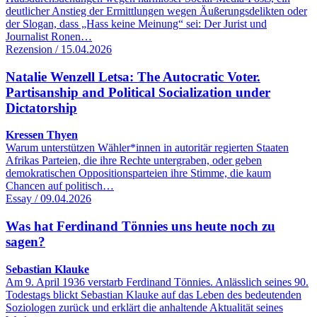
deutlicher Anstieg der Ermittlungen wegen Äußerungsdelikten oder
der Slogan, dass „Hass keine Meinung“ sei: Der Jurist und
Journalist Ronen…
Rezension / 15.04.2026
Natalie Wenzell Letsa: The Autocratic Voter.
Partisanship and Political Socialization under
Dictatorship
Kressen Thyen
Warum unterstützen Wähler*innen in autoritär regierten Staaten
Afrikas Parteien, die ihre Rechte untergraben, oder geben
demokratischen Oppositionsparteien ihre Stimme, die kaum
Chancen auf politisch…
Essay / 09.04.2026
Was hat Ferdinand Tönnies uns heute noch zu
sagen?
Sebastian Klauke
Am 9. April 1936 verstarb Ferdinand Tönnies. Anlässlich seines 90.
Todestags blickt Sebastian Klauke auf das Leben des bedeutenden
Soziologen zurück und erklärt die anhaltende Aktualität seines