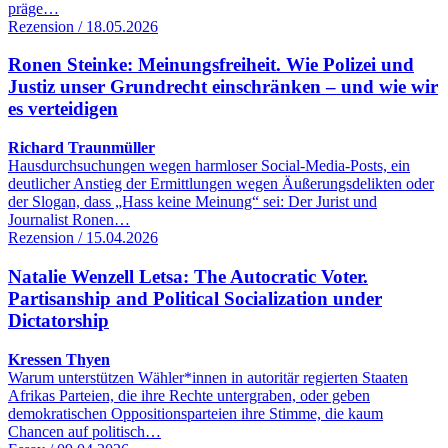
präge…
Rezension / 18.05.2026
Ronen Steinke: Meinungsfreiheit. Wie Polizei und
Justiz unser Grundrecht einschränken – und wie wir
es verteidigen
Richard Traunmüller
Hausdurchsuchungen wegen harmloser Social-Media-Posts, ein
deutlicher Anstieg der Ermittlungen wegen Äußerungsdelikten oder
der Slogan, dass „Hass keine Meinung“ sei: Der Jurist und
Journalist Ronen…
Rezension / 15.04.2026
Natalie Wenzell Letsa: The Autocratic Voter.
Partisanship and Political Socialization under
Dictatorship
Kressen Thyen
Warum unterstützen Wähler*innen in autoritär regierten Staaten
Afrikas Parteien, die ihre Rechte untergraben, oder geben
demokratischen Oppositionsparteien ihre Stimme, die kaum
Chancen auf politisch…