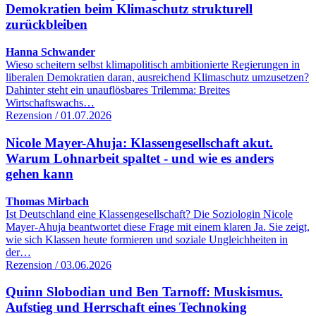
Demokratien beim Klimaschutz strukturell
zurückbleiben
Hanna Schwander
Wieso scheitern selbst klimapolitisch ambitionierte Regierungen in
liberalen Demokratien daran, ausreichend Klimaschutz umzusetzen?
Dahinter steht ein unauflösbares Trilemma: Breites
Wirtschaftswachs…
Rezension / 01.07.2026
Nicole Mayer-Ahuja: Klassengesellschaft akut.
Warum Lohnarbeit spaltet - und wie es anders
gehen kann
Thomas Mirbach
Ist Deutschland eine Klassengesellschaft? Die Soziologin Nicole
Mayer-Ahuja beantwortet diese Frage mit einem klaren Ja. Sie zeigt,
wie sich Klassen heute formieren und soziale Ungleichheiten in
der…
Rezension / 03.06.2026
Quinn Slobodian und Ben Tarnoff: Muskismus.
Aufstieg und Herrschaft eines Technoking