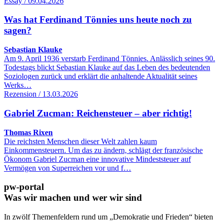
Essay / 09.04.2026
Was hat Ferdinand Tönnies uns heute noch zu
sagen?
Sebastian Klauke
Am 9. April 1936 verstarb Ferdinand Tönnies. Anlässlich seines 90.
Todestags blickt Sebastian Klauke auf das Leben des bedeutenden
Soziologen zurück und erklärt die anhaltende Aktualität seines
Werks…
Rezension / 13.03.2026
Gabriel Zucman: Reichensteuer – aber richtig!
Thomas Rixen
Die reichsten Menschen dieser Welt zahlen kaum
Einkommensteuern. Um das zu ändern, schlägt der französische
Ökonom Gabriel Zucman eine innovative Mindeststeuer auf
Vermögen von Superreichen vor und f…
pw-portal
Was wir machen und wer wir sind
In zwölf Themenfeldern rund um „Demokratie und Frieden“ bieten