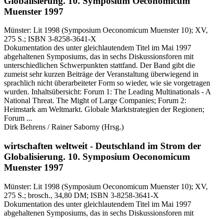
Globalisierung.
10. Symposium Oeconomicum
Muenster 1997
Münster:
Lit
1998
(Symposium Oeconomicum Muenster 10)
; XV,
275 S.
; ISBN 3-8258-3641-X
Dokumentation des unter gleichlautendem Titel im Mai 1997
abgehaltenen Symposiums, das in sechs Diskussionsforen mit
unterschiedlichen Schwerpunkten stattfand. Der Band gibt die
zumeist sehr kurzen Beiträge der Veranstaltung überwiegend in
sprachlich nicht überarbeiteter Form so wieder, wie sie vorgetragen
wurden. Inhaltsübersicht: Forum 1: The Leading Multinationals - A
National Threat. The Might of Large Companies; Forum 2:
Heimstark am Weltmarkt. Globale Marktstrategien der Regionen;
Forum ...
Dirk Behrens / Rainer Saborny
(Hrsg.)
wirtschaften weltweit - Deutschland im Strom der
Globalisierung.
10. Symposium Oeconomicum
Muenster 1997
Münster:
Lit
1998
(Symposium Oeconomicum Muenster 10)
; XV,
275 S.
; brosch., 34,80 DM
; ISBN 3-8258-3641-X
Dokumentation des unter gleichlautendem Titel im Mai 1997
abgehaltenen Symposiums, das in sechs Diskussionsforen mit