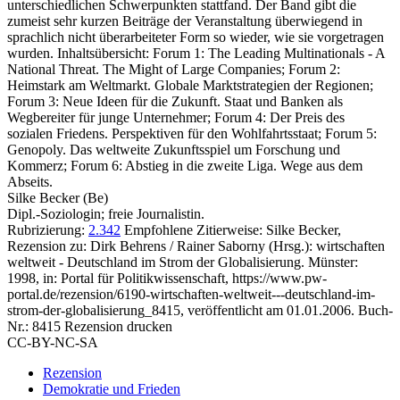
unterschiedlichen Schwerpunkten stattfand. Der Band gibt die
zumeist sehr kurzen Beiträge der Veranstaltung überwiegend in
sprachlich nicht überarbeiteter Form so wieder, wie sie vorgetragen
wurden. Inhaltsübersicht: Forum 1: The Leading Multinationals - A
National Threat. The Might of Large Companies; Forum 2:
Heimstark am Weltmarkt. Globale Marktstrategien der Regionen;
Forum 3: Neue Ideen für die Zukunft. Staat und Banken als
Wegbereiter für junge Unternehmer; Forum 4: Der Preis des
sozialen Friedens. Perspektiven für den Wohlfahrtsstaat; Forum 5:
Genopoly. Das weltweite Zukunftsspiel um Forschung und
Kommerz; Forum 6: Abstieg in die zweite Liga. Wege aus dem
Abseits.
Silke Becker (Be)
Dipl.-Soziologin; freie Journalistin.
Rubrizierung:
2.342
Empfohlene Zitierweise: Silke Becker,
Rezension zu: Dirk Behrens / Rainer Saborny
(Hrsg.): wirtschaften
weltweit - Deutschland im Strom der Globalisierung. Münster:
1998, in: Portal für Politikwissenschaft, https://www.pw-
portal.de/rezension/6190-wirtschaften-weltweit---deutschland-im-
strom-der-globalisierung_8415, veröffentlicht am 01.01.2006.
Buch-
Nr.: 8415
Rezension drucken
CC-BY-NC-SA
Rezension
Demokratie und Frieden