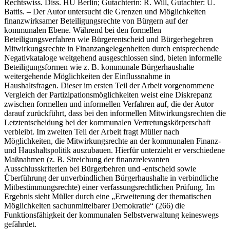
Rechtswiss. Diss. HU Berlin; Gutachterin: R. Will, Gutachter: U.
Battis. – Der Autor untersucht die Grenzen und Möglichkeiten
finanzwirksamer Beteiligungsrechte von Bürgern auf der
kommunalen Ebene. Während bei den formellen
Beteiligungsverfahren wie Bürgerentscheid und Bürgerbegehren
Mitwirkungsrechte in Finanzangelegenheiten durch entsprechende
Negativkataloge weitgehend ausgeschlossen sind, bieten informelle
Beteiligungsformen wie z. B. kommunale Bürgerhaushalte
weitergehende Möglichkeiten der Einflussnahme in
Haushaltsfragen. Dieser im ersten Teil der Arbeit vorgenommene
Vergleich der Partizipationsmöglichkeiten weist eine Diskrepanz
zwischen formellen und informellen Verfahren auf, die der Autor
darauf zurückführt, dass bei den informellen Mitwirkungsrechten die
Letztentscheidung bei der kommunalen Vertretungskörperschaft
verbleibt. Im zweiten Teil der Arbeit fragt Müller nach
Möglichkeiten, die Mitwirkungsrechte an der kommunalen Finanz-
und Haushaltspolitik auszubauen. Hierfür unterzieht er verschiedene
Maßnahmen (z. B. Streichung der finanzrelevanten
Ausschlusskriterien bei Bürgerbehren und -entscheid sowie
Überführung der unverbindlichen Bürgerhaushalte in verbindliche
Mitbestimmungsrechte) einer verfassungsrechtlichen Prüfung. Im
Ergebnis sieht Müller durch eine „Erweiterung der thematischen
Möglichkeiten sachunmittelbarer Demokratie“ (266) die
Funktionsfähigkeit der kommunalen Selbstverwaltung keineswegs
gefährdet.