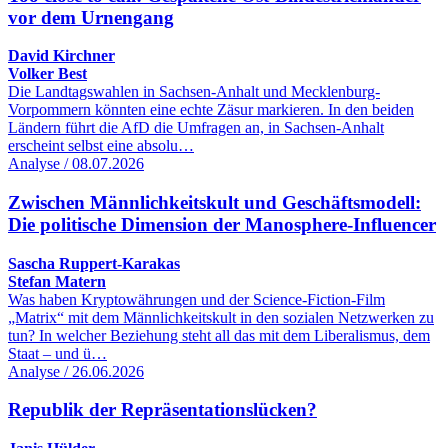
vor dem Urnengang
David Kirchner
Volker Best
Die Landtagswahlen in Sachsen-Anhalt und Mecklenburg-
Vorpommern könnten eine echte Zäsur markieren. In den beiden
Ländern führt die AfD die Umfragen an, in Sachsen-Anhalt
erscheint selbst eine absolu…
Analyse / 08.07.2026
Zwischen Männlichkeitskult und Geschäftsmodell:
Die politische Dimension der Manosphere-Influencer
Sascha Ruppert-Karakas
Stefan Matern
Was haben Kryptowährungen und der Science-Fiction-Film
„Matrix“ mit dem Männlichkeitskult in den sozialen Netzwerken zu
tun? In welcher Beziehung steht all das mit dem Liberalismus, dem
Staat – und ü…
Analyse / 26.06.2026
Republik der Repräsentationslücken?