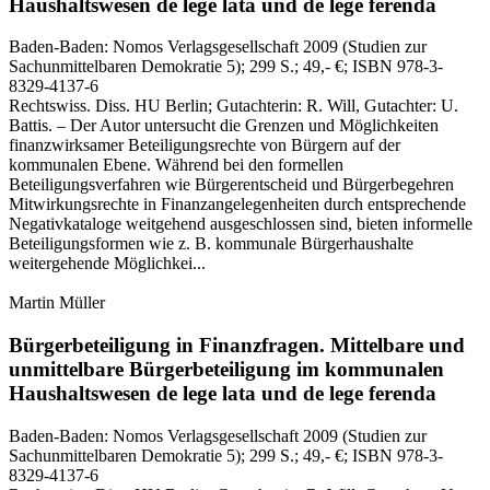
Haushaltswesen de lege lata und de lege ferenda
Baden-Baden:
Nomos Verlagsgesellschaft
2009
(Studien zur
Sachunmittelbaren Demokratie 5)
; 299 S.
; 49,- €
; ISBN 978-3-
8329-4137-6
Rechtswiss. Diss. HU Berlin; Gutachterin: R. Will, Gutachter: U.
Battis. – Der Autor untersucht die Grenzen und Möglichkeiten
finanzwirksamer Beteiligungsrechte von Bürgern auf der
kommunalen Ebene. Während bei den formellen
Beteiligungsverfahren wie Bürgerentscheid und Bürgerbegehren
Mitwirkungsrechte in Finanzangelegenheiten durch entsprechende
Negativkataloge weitgehend ausgeschlossen sind, bieten informelle
Beteiligungsformen wie z. B. kommunale Bürgerhaushalte
weitergehende Möglichkei...
Martin Müller
Bürgerbeteiligung in Finanzfragen.
Mittelbare und
unmittelbare Bürgerbeteiligung im kommunalen
Haushaltswesen de lege lata und de lege ferenda
Baden-Baden:
Nomos Verlagsgesellschaft
2009
(Studien zur
Sachunmittelbaren Demokratie 5)
; 299 S.
; 49,- €
; ISBN 978-3-
8329-4137-6