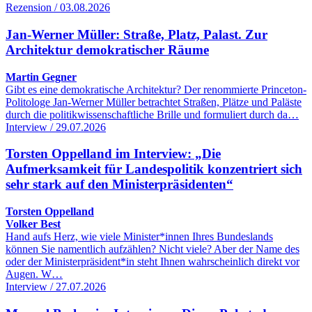
Rezension / 03.08.2026
Jan-Werner Müller: Straße, Platz, Palast. Zur
Architektur demokratischer Räume
Martin Gegner
Gibt es eine demokratische Architektur? Der renommierte Princeton-
Politologe Jan-Werner Müller betrachtet Straßen, Plätze und Paläste
durch die politikwissenschaftliche Brille und formuliert durch da…
Interview / 29.07.2026
Torsten Oppelland im Interview: „Die
Aufmerksamkeit für Landespolitik konzentriert sich
sehr stark auf den Ministerpräsidenten“
Torsten Oppelland
Volker Best
Hand aufs Herz, wie viele Minister*innen Ihres Bundeslands
können Sie namentlich aufzählen? Nicht viele? Aber der Name des
oder der Ministerpräsident*in steht Ihnen wahrscheinlich direkt vor
Augen. W…
Interview / 27.07.2026