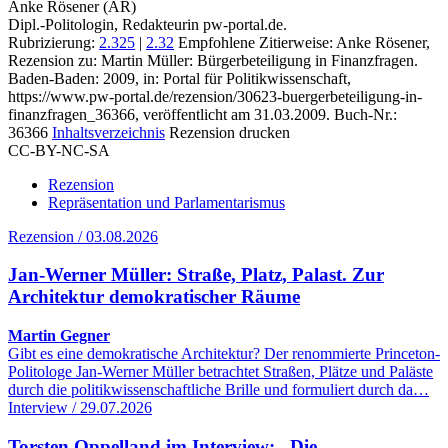
Anke Rösener (AR)
Dipl.-Politologin, Redakteurin pw-portal.de.
Rubrizierung:
2.325
|
2.32
Empfohlene Zitierweise: Anke Rösener,
Rezension zu: Martin Müller
: Bürgerbeteiligung in Finanzfragen.
Baden-Baden: 2009, in: Portal für Politikwissenschaft,
https://www.pw-portal.de/rezension/30623-buergerbeteiligung-in-
finanzfragen_36366, veröffentlicht am 31.03.2009.
Buch-Nr.:
36366
Inhaltsverzeichnis
Rezension drucken
CC-BY-NC-SA
Rezension
Repräsentation und Parlamentarismus
Rezension / 03.08.2026
Jan-Werner Müller: Straße, Platz, Palast. Zur
Architektur demokratischer Räume
Martin Gegner
Gibt es eine demokratische Architektur? Der renommierte Princeton-
Politologe Jan-Werner Müller betrachtet Straßen, Plätze und Paläste
durch die politikwissenschaftliche Brille und formuliert durch da…
Interview / 29.07.2026
Torsten Oppelland im Interview: „Die