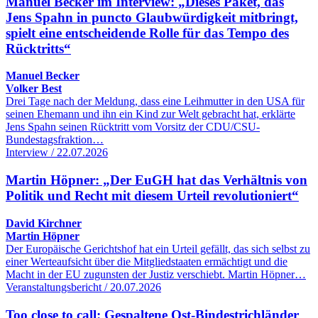
Manuel Becker im Interview: „Dieses Paket, das
Jens Spahn in puncto Glaubwürdigkeit mitbringt,
spielt eine entscheidende Rolle für das Tempo des
Rücktritts“
Manuel Becker
Volker Best
Drei Tage nach der Meldung, dass eine Leihmutter in den USA für
seinen Ehemann und ihn ein Kind zur Welt gebracht hat, erklärte
Jens Spahn seinen Rücktritt vom Vorsitz der CDU/CSU-
Bundestagsfraktion…
Interview / 22.07.2026
Martin Höpner: „Der EuGH hat das Verhältnis von
Politik und Recht mit diesem Urteil revolutioniert“
David Kirchner
Martin Höpner
Der Europäische Gerichtshof hat ein Urteil gefällt, das sich selbst zu
einer Werteaufsicht über die Mitgliedstaaten ermächtigt und die
Macht in der EU zugunsten der Justiz verschiebt. Martin Höpner…
Veranstaltungsbericht / 20.07.2026
Too close to call: Gespaltene Ost-Bindestrichländer