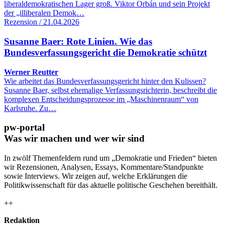
liberaldemokratischen Lager groß. Viktor Orbán und sein Projekt
der „illiberalen Demok…
Rezension / 21.04.2026
Susanne Baer: Rote Linien. Wie das
Bundesverfassungsgericht die Demokratie schützt
Werner Reutter
Wie arbeitet das Bundesverfassungsgericht hinter den Kulissen?
Susanne Baer, selbst ehemalige Verfassungsrichterin, beschreibt die
komplexen Entscheidungsprozesse im „Maschinenraum“ von
Karlsruhe. Zu…
pw-portal
Was wir machen und wer wir sind
In zwölf Themenfeldern rund um „Demokratie und Frieden“ bieten
wir Rezensionen, Analysen, Essays, Kommentare/Standpunkte
sowie Interviews. Wir zeigen auf, welche Erklärungen die
Politikwissenschaft für das aktuelle politische Geschehen bereithält.
++
Redaktion