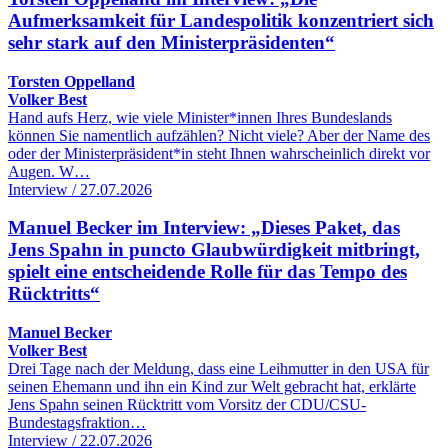
Aufmerksamkeit für Landespolitik konzentriert sich
sehr stark auf den Ministerpräsidenten“
Torsten Oppelland
Volker Best
Hand aufs Herz, wie viele Minister*innen Ihres Bundeslands
können Sie namentlich aufzählen? Nicht viele? Aber der Name des
oder der Ministerpräsident*in steht Ihnen wahrscheinlich direkt vor
Augen. W…
Interview / 27.07.2026
Manuel Becker im Interview: „Dieses Paket, das
Jens Spahn in puncto Glaubwürdigkeit mitbringt,
spielt eine entscheidende Rolle für das Tempo des
Rücktritts“
Manuel Becker
Volker Best
Drei Tage nach der Meldung, dass eine Leihmutter in den USA für
seinen Ehemann und ihn ein Kind zur Welt gebracht hat, erklärte
Jens Spahn seinen Rücktritt vom Vorsitz der CDU/CSU-
Bundestagsfraktion…
Interview / 22.07.2026