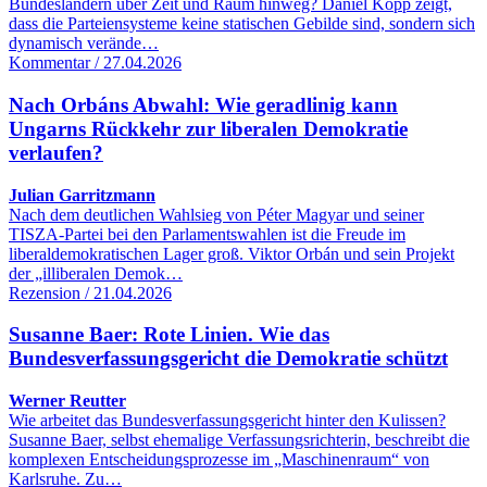
Bundesländern über Zeit und Raum hinweg? Daniel Kopp zeigt,
dass die Parteiensysteme keine statischen Gebilde sind, sondern sich
dynamisch verände…
Kommentar / 27.04.2026
Nach Orbáns Abwahl: Wie geradlinig kann
Ungarns Rückkehr zur liberalen Demokratie
verlaufen?
Julian Garritzmann
Nach dem deutlichen Wahlsieg von Péter Magyar und seiner
TISZA-Partei bei den Parlamentswahlen ist die Freude im
liberaldemokratischen Lager groß. Viktor Orbán und sein Projekt
der „illiberalen Demok…
Rezension / 21.04.2026
Susanne Baer: Rote Linien. Wie das
Bundesverfassungsgericht die Demokratie schützt
Werner Reutter
Wie arbeitet das Bundesverfassungsgericht hinter den Kulissen?
Susanne Baer, selbst ehemalige Verfassungsrichterin, beschreibt die
komplexen Entscheidungsprozesse im „Maschinenraum“ von
Karlsruhe. Zu…