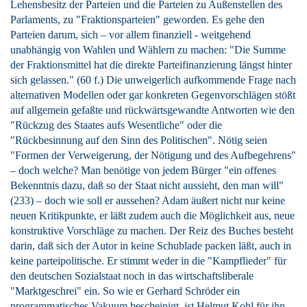
Lehensbesitz der Parteien und die Parteien zu Außenstellen des
Parlaments, zu "Fraktionsparteien" geworden. Es gehe den
Parteien darum, sich – vor allem finanziell - weitgehend
unabhängig von Wahlen und Wählern zu machen: "Die Summe
der Fraktionsmittel hat die direkte Parteifinanzierung längst hinter
sich gelassen." (60 f.) Die unweigerlich aufkommende Frage nach
alternativen Modellen oder gar konkreten Gegenvorschlägen stößt
auf allgemein gefaßte und rückwärtsgewandte Antworten wie den
"Rückzug des Staates aufs Wesentliche" oder die
"Rückbesinnung auf den Sinn des Politischen". Nötig seien
"Formen der Verweigerung, der Nötigung und des Aufbegehrens"
– doch welche? Man benötige von jedem Bürger "ein offenes
Bekenntnis dazu, daß so der Staat nicht aussieht, den man will"
(233) – doch wie soll er aussehen? Adam äußert nicht nur keine
neuen Kritikpunkte, er läßt zudem auch die Möglichkeit aus, neue
konstruktive Vorschläge zu machen. Der Reiz des Buches besteht
darin, daß sich der Autor in keine Schublade packen läßt, auch in
keine parteipolitische. Er stimmt weder in die "Kampflieder" für
den deutschen Sozialstaat noch in das wirtschaftsliberale
"Marktgeschrei" ein. So wie er Gerhard Schröder ein
programmatisches Vakuum bescheinigt, ist Helmut Kohl für ihn