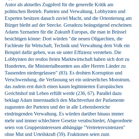
Autor als aktuelles Zugpferd für die generelle Kritik am
politischen Betrieb. Parteien und Verwaltung, Lobbyisten und
Experten besitzen danach zuviel Macht, und die Orientierung am
Bürger bleibt auf der Strecke. Geradezu beängstigend erscheinen
Adams Szenarien für die Zukunft Europas, die man in Brüssel
besichtigen könne: Dort würden "die neuen Oligarchien, die
Fachleute für Wirtschaft, Technik und Verwaltung dem Volk ein
Beispiel dafür geben, was sie unter Effizienz verstehen. Die
Lobbyisten der restlos freien Marktwirtschaft haben sich dort zu
Hunderten, die Ministerialbeamten aus aller Herren Länder zu
Tausenden niedergelassen" (83). Es drohten Korruption und
Verschwendung, die Verfassung sei ein unleserliches Monstrum,
das zudem erst durch einen kaum legitimierten Europäischen
Gerichtshof mit Leben erfüllt werde (236, 67). Parallel dazu
beklagt Adam innerstaatlich den Machtverlust der Parlamente
zugunsten der Parteien und der in alle Lebensbereiche
eindringenden Verwaltung. Es würden darüber hinaus immer
mehr und immer schlechtere Gesetze verabschiedet, Abgeordnete
seien von Gruppeninteressen abhängige "Vertreterexistenzen"
ohne Mut und Urteilskraft (59). Fraktionen seien zum