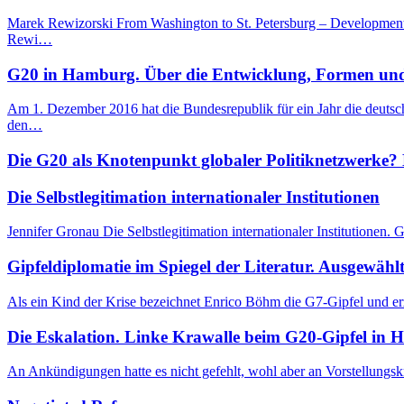
Marek Rewizorski From Washington to St. Petersburg – Development
Rewi…
G20 in Hamburg. Über die Entwicklung, Formen und 
Am 1. Dezember 2016 hat die Bundesrepublik für ein Jahr die deutsc
den…
Die G20 als Knotenpunkt globaler Politiknetzwerke? 
Die Selbstlegitimation internationaler Institutionen
Jennifer Gronau Die Selbstlegitimation internationaler Institution
Gipfeldiplomatie im Spiegel der Literatur. Ausgewähl
Als ein Kind der Krise bezeichnet Enrico Böhm die G7-Gipfel und er
Die Eskalation. Linke Krawalle beim G20-Gipfel in 
An Ankündigungen hatte es nicht gefehlt, wohl aber an Vorstellungsk