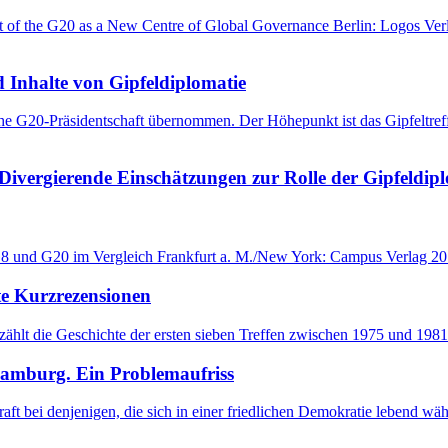
 of the G20 as a New Centre of Global Governance Berlin: Logos Ver
Inhalte von Gipfeldiplomatie
he G20-Präsidentschaft übernommen. Der Höhepunkt ist das Gipfeltreff
Divergierende Einschätzungen zur Rolle der Gipfeldipl
en. G8 und G20 im Vergleich Frankfurt a. M./New York: Campus Verlag 2
te Kurzrezensionen
zählt die Geschichte der ersten sieben Treffen zwischen 1975 und 198
Hamburg. Ein Problemaufriss
raft bei denjenigen, die sich in einer friedlichen Demokratie lebend