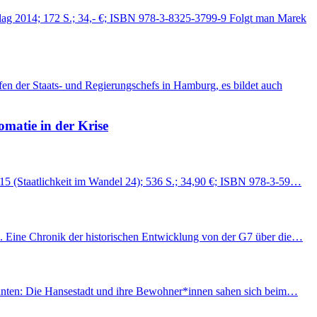
lag 2014; 172 S.; 34,- €; ISBN 978-3-8325-3799-9 Folgt man Marek
en der Staats- und Regierungschefs in Hamburg, es bildet auch
omatie in der Krise
015 (Staatlichkeit im Wandel 24); 536 S.; 34,90 €; ISBN 978-3-59…
1. Eine Chronik der historischen Entwicklung von der G7 über die…
 wähnten: Die Hansestadt und ihre Bewohner*innen sahen sich beim…