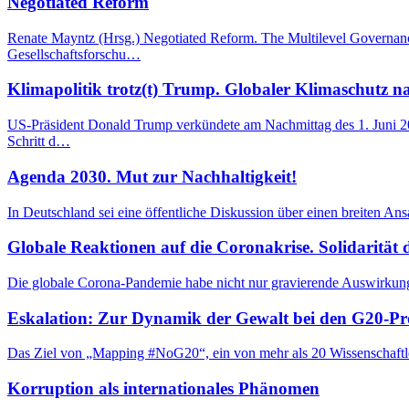
Negotiated Reform
Renate Mayntz (Hrsg.) Negotiated Reform. The Multilevel Governance
Gesellschaftsforschu…
Klimapolitik trotz(t) Trump. Globaler Klimaschutz
US-Präsident Donald Trump verkündete am Nachmittag des 1. Juni 2
Schritt d…
Agenda 2030. Mut zur Nachhaltigkeit!
In Deutschland sei eine öffentliche Diskussion über einen breiten A
Globale Reaktionen auf die Coronakrise. Solidarität
Die globale Corona-Pandemie habe nicht nur gravierende Auswirkunge
Eskalation: Zur Dynamik der Gewalt bei den G20-Pr
Das Ziel von „Mapping #NoG20“, ein von mehr als 20 Wissenschaftler*
Korruption als internationales Phänomen