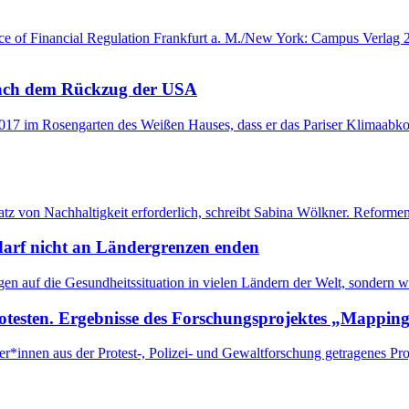
 of Financial Regulation Frankfurt a. M./New York: Campus Verlag 20
 nach dem Rückzug der USA
017 im Rosengarten des Weißen Hauses, dass er das Pariser Klimaabk
nsatz von Nachhaltigkeit erforderlich, schreibt Sabina Wölkner. Reform
 darf nicht an Ländergrenzen enden
n auf die Gesundheitssituation in vielen Ländern der Welt, sondern 
otesten. Ergebnisse des Forschungsprojektes „Mappi
innen aus der Protest-, Polizei- und Gewaltforschung getragenes Proj